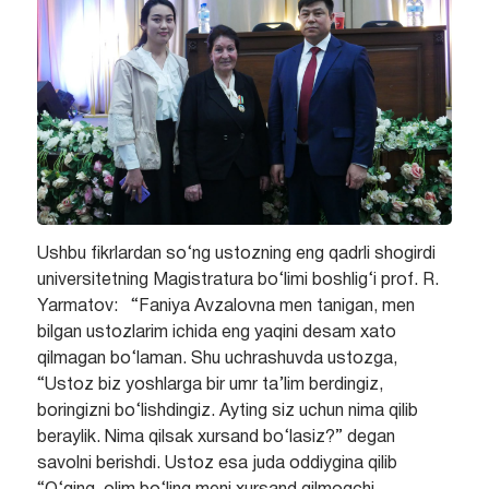
Ushbu fikrlardan so‘ng ustozning eng qadrli shogirdi
universitetning Magistratura bo‘limi boshlig‘i prof. R.
Yarmatov: “Faniya Avzalovna men tanigan, men
bilgan ustozlarim ichida eng yaqini desam xato
qilmagan bo‘laman. Shu uchrashuvda ustozga,
“Ustoz biz yoshlarga bir umr ta’lim berdingiz,
boringizni bo‘lishdingiz. Ayting siz uchun nima qilib
beraylik. Nima qilsak xursand bo‘lasiz?” degan
savolni berishdi. Ustoz esa juda oddiygina qilib