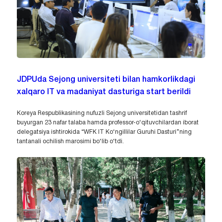
JDPUda Sejong universiteti bilan hamkorlikdagi
xalqaro IT va madaniyat dasturiga start berildi
Koreya Respublikasining nufuzli Sejong universitetidan tashrif
buyurgan 23 nafar talaba hamda professor-o‘qituvchilardan iborat
delegatsiya ishtirokida “WFK IT Ko‘ngillilar Guruhi Dasturi”ning
tantanali ochilish marosimi bo‘lib o‘tdi.