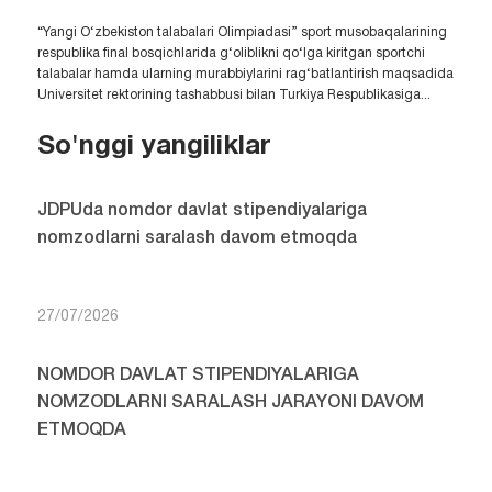
“Yangi O‘zbekiston talabalari Olimpiadasi” sport musobaqalarining
respublika final bosqichlarida g‘oliblikni qo‘lga kiritgan sportchi
talabalar hamda ularning murabbiylarini rag‘batlantirish maqsadida
Universitet rektorining tashabbusi bilan Turkiya Respublikasiga...
So'nggi yangiliklar
JDPUda nomdor davlat stipendiyalariga
nomzodlarni saralash davom etmoqda
27/07/2026
NOMDOR DAVLAT STIPENDIYALARIGA
NOMZODLARNI SARALASH JARAYONI DAVOM
ETMOQDA