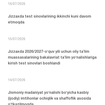
16/07/2026
Jizzaxda test sinovlarining ikkinchi kuni davom
etmoqda
15/07/2026
Jizzaxda 2026/2027-o‘quv yili uchun oliy ta’lim
muassasalarining bakalavriat ta’lim yo‘nalishlariga
kirish test sinovlari boshlandi
14/07/2026
Jismoniy madaniyat yo‘nalishi bo‘yicha kasbiy
(ijodiy) imtihonlar ochiqlik va shaffoflik asosida
o‘tkazilmoqda