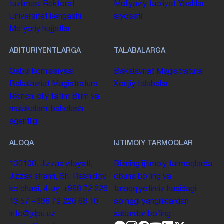
tuzilmasi
Rektorat
Moliyaviy faoliyat
Yoshlar
Universitet kengashi
siyosati
Me'yoriy hujjatlar
ABITURIYENTLARGA
TALABALARGA
Qabul komissiyasi
Bakalavriat
Magistratura
Bakalavriat
Magistratura
Xorijiy talabalar
Ikkinchi oliy taʼlim
Bilim va
malakalarni baholash
agentligi
ALOQA
IJTIMOIY TARMOQLAR
130100. Jizzax viloyati,
Bizning ijtimoiy tarmoqlarda
Jizzax shahri, Sh. Rashidov
obuna boʻling va
koʻchasi, 4-uy.
+998 72 226
taraqqiyotimiz haqidagi
13 57
+998 72 226 68 10
soʻnggi yangiliklardan
info@jdpu.uz
xabardor boʻling.