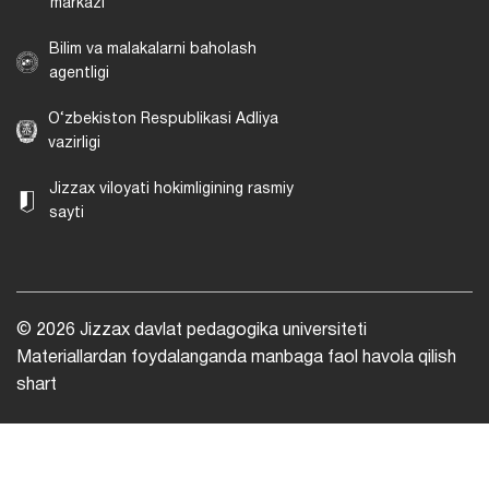
markazi
Bilim va malakalarni baholash
agentligi
O‘zbekiston Respublikasi Adliya
vazirligi
Jizzax viloyati hokimligining rasmiy
sayti
© 2026 Jizzax davlat pedagogika universiteti
Materiallardan foydalanganda manbaga faol havola qilish
shart