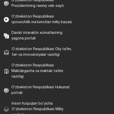
Oʻzbekiston Respublikasi
Prezidentining rasmiy veb-sayti
Oʻzbekiston Respublikasi
qonunchilik maʼlumotlari milliy bazasi
Davlat interaktiv xizmatlarining
yagona portali
Oʻzbekiston Respublikasi Oliy taʼlim,
fan va innovatsiyalar vazirligi
Oʻzbekiston Respublikasi
Maktabgacha va maktab taʼlimi
vazirligi
Oʻzbekiston Respublikasi Hukumat
portali
Inson huquqlari bo‘yicha
O‘zbekiston Respublikasi Milliy