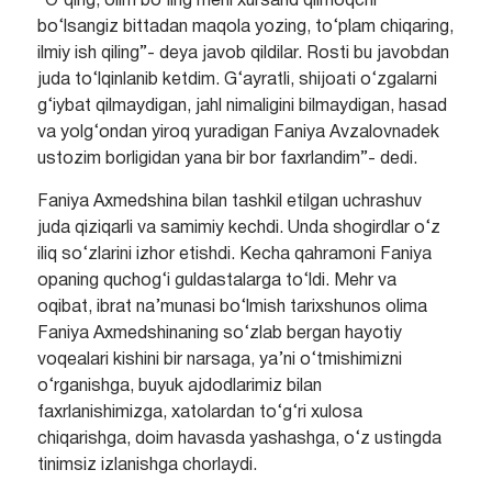
“O‘qing, olim bo‘ling meni xursand qilmoqchi
bo‘lsangiz bittadan maqola yozing, to‘plam chiqaring,
ilmiy ish qiling”- deya javob qildilar. Rosti bu javobdan
juda to‘lqinlanib ketdim. G‘ayratli, shijoati o‘zgalarni
g‘iybat qilmaydigan, jahl nimaligini bilmaydigan, hasad
va yolg‘ondan yiroq yuradigan Faniya Avzalovnadek
ustozim borligidan yana bir bor faxrlandim”- dedi.
Faniya Axmedshina bilan tashkil etilgan uchrashuv
juda qiziqarli va samimiy kechdi. Unda shogirdlar o‘z
iliq so‘zlarini izhor etishdi. Kecha qahramoni Faniya
opaning quchog‘i guldastalarga to‘ldi. Mehr va
oqibat, ibrat na’munasi bo‘lmish tarixshunos olima
Faniya Axmedshinaning so‘zlab bergan hayotiy
voqealari kishini bir narsaga, ya’ni o‘tmishimizni
o‘rganishga, buyuk ajdodlarimiz bilan
faxrlanishimizga, xatolardan to‘g‘ri xulosa
chiqarishga, doim havasda yashashga, o‘z ustingda
tinimsiz izlanishga chorlaydi.