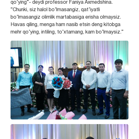
qo‘ying”- deydi professor Faniya Axmedshina.
“Chunki, siz halol bo‘lmasangiz, qat’iyatli
bo‘lmasangiz olimlik martabasiga erisha olmaysiz.
Havas qiling, menga ham nasib etsin deng kitobga
mehr qo‘ying, intiling, to‘xtamang, kam bo‘lmaysiz.”