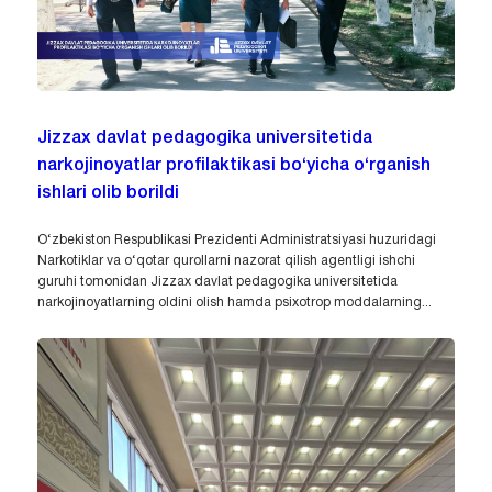
Jizzax davlat pedagogika universitetida
narkojinoyatlar profilaktikasi bo‘yicha o‘rganish
ishlari olib borildi
O‘zbekiston Respublikasi Prezidenti Administratsiyasi huzuridagi
Narkotiklar va o‘qotar qurollarni nazorat qilish agentligi ishchi
guruhi tomonidan Jizzax davlat pedagogika universitetida
narkojinoyatlarning oldini olish hamda psixotrop moddalarning...