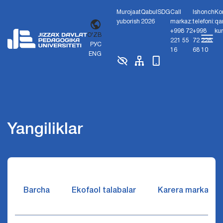
Murojaat
Qabul
SDG
Call
Ishonch
Ko
yuborish
2026
markaz:
telefoni:
qa
+998 72
+998
ku
O'ZB
221 55
72 226
РУС
16
68 10
ENG
Yangiliklar
Barcha
Ekofaol talabalar
Karera markazi