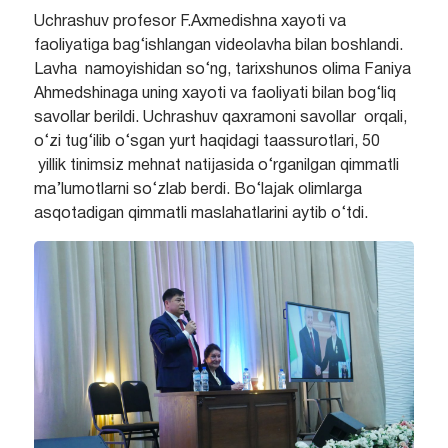
Uchrashuv profesor F.Axmedishna xayoti va
faoliyatiga bag‘ishlangan videolavha bilan boshlandi.
Lavha namoyishidan so‘ng, tarixshunos olima Faniya
Ahmedshinaga uning xayoti va faoliyati bilan bog‘liq
savollar berildi. Uchrashuv qaxramoni savollar orqali,
o‘zi tug‘ilib o‘sgan yurt haqidagi taassurotlari, 50
yillik tinimsiz mehnat natijasida o‘rganilgan qimmatli
ma’lumotlarni so‘zlab berdi. Bo‘lajak olimlarga
asqotadigan qimmatli maslahatlarini aytib o‘tdi.