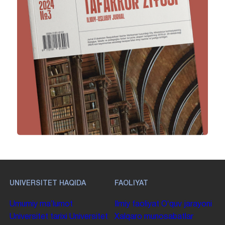
UNIVERSITET HAQIDA
FAOLIYAT
Umumiy maʼlumot
Ilmiy faoliyat
Oʻquv jarayoni
Universitet tarixi
Universitet
Xalqaro munosabatlar