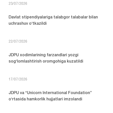
23/07/2026
Davlat stipendiyalariga talabgor talabalar bilan
uchrashuv o‘tkazildi
22/07/2026
JDPU xodimlarining farzandlari yozgi
sog‘lomlashtirish oromgohiga kuzatildi
17/07/2026
JDPU va “Unicorn International Foundation”
o‘rtasida hamkorlik hujjatlari imzolandi