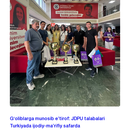
G‘oliblarga munosib e’tirof: JDPU talabalari
Turkiyada ijodiy-ma’rifiy safarda