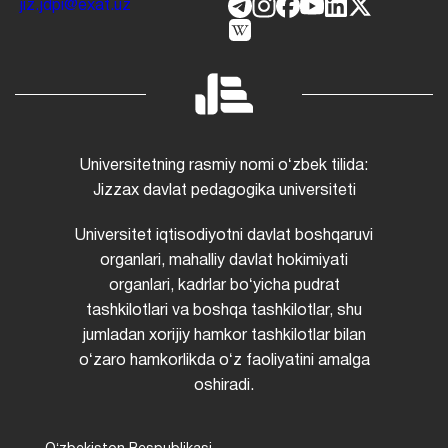
jiz.jdpi@exat.uz
Universitetning rasmiy nomi oʻzbek tilida:
Jizzax davlat pedagogika universiteti
Universitet iqtisodiyotni davlat boshqaruvi
organlari, mahalliy davlat hokimiyati
organlari, kadrlar boʻyicha pudrat
tashkilotlari va boshqa tashkilotlar, shu
jumladan xorijiy hamkor tashkilotlar bilan
oʻzaro hamkorlikda oʻz faoliyatini amalga
oshiradi.