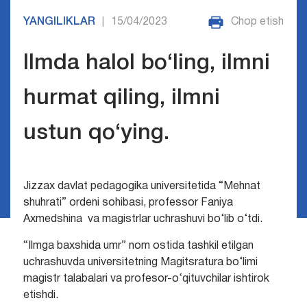
YANGILIKLAR
15/04/2023
Chop etish
|
Ilmda halol bo‘ling, ilmni
hurmat qiling, ilmni
ustun qo‘ying.
Jizzax davlat pedagogika universitetida “Mehnat
shuhrati” ordeni sohibasi, professor Faniya
Axmedshina va magistrlar uchrashuvi bo‘lib o‘tdi.
“Ilmga baxshida umr” nom ostida tashkil etilgan
uchrashuvda universitetning Magitsratura bo‘limi
magistr talabalari va profesor-o‘qituvchilar ishtirok
etishdi.