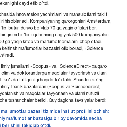
kanligini qayd etib o‘tdi.
ohasida innovatsion yechimlarni va mahsulotlarni taklif
 biri hisoblanadi. Kompaniyaning qarorgohlari Amsterdam,
ib, butun dunyo bo‘ylab 70 ga yaqin ofislari bor.
ir qismi bo‘lib, u jahonning eng yirik 500 kompaniyalari
0000 ga yaqin kitob va ma’lumotnomalarni chop etadi.
 keltirish ma’lumotlar bazasini olib boradi, «Science
ntiradi.
gi ilmiy jurnallarni «Scopus» va «ScienceDirect» xalqaro
sh olim va doktorantlarga maqolalar tayyorlash va ularni
h ko‘zda tutilganligi haqida to‘xtaldi. Shundan so‘ng
 ilmiy texnik bazalardan (Scopus va Sciencedirect)
dalanish va maqolalar tayyorlash va ularni nufuzli
ha tushunchalar berildi. Quyidagicha tavsiyalar berdi:
a’lumotlar bazasi tizimida instiut profilini ochish;
lmiy ma’lumotlar bazasiga bir oy davomida necha
i berishini takidlab o‘tdi.