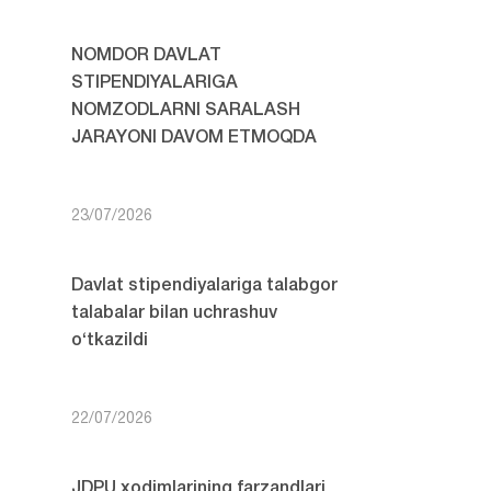
NOMDOR DAVLAT
STIPENDIYALARIGA
NOMZODLARNI SARALASH
JARAYONI DAVOM ETMOQDA
23/07/2026
Davlat stipendiyalariga talabgor
talabalar bilan uchrashuv
o‘tkazildi
22/07/2026
JDPU xodimlarining farzandlari