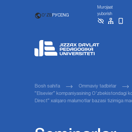
Murojaat
yuborish
O'ZB
РУС
ENG
Bosh sahifa
Ommaviy tadbirlar
“Elsevier” kompaniyasining O‘zbekistondagi ko
Direct” xalqaro malumotlar bazasi tizimiga maq