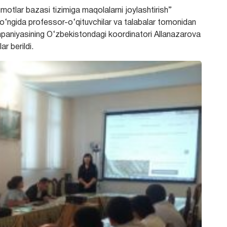
otlar bazasi tizimiga maqolalarni joylashtirish”
so‘ngida professor-o‘qituvchilar va talabalar tomonidan
kompaniyasining O‘zbekistondagi koordinatori Allanazarova
r berildi.