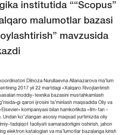
gika institutida ““Scopus”
xalqaro malumotlar bazasi
joylashtirish” mavzusida
kazdi
koordinatori Dilnoza Nurullaevna Allanazarova ma’lum
entining 2017 yil 22 martdagi «Xalqaro Rivojlantirish
assasalari moddiy-texnika bazasini mustahkamlash
g‘risida»gi qarori ijrosini ta’minlash maqsadida Oliy va
 «Elsevier» kompaniyasi bilan hamkorlikda «Ilm-fan –
qqan. Undan ko‘zlangan asosiy maqsad yurtimizda oliy
ilmiy-tadqiqot faoliyati samaradorligini oshirish, jahon
ing elektron kataloglari va ma’lumotlar bazalariga kirish