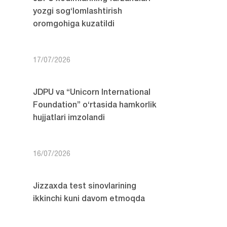
yozgi sog‘lomlashtirish
oromgohiga kuzatildi
17/07/2026
JDPU va “Unicorn International
Foundation” o‘rtasida hamkorlik
hujjatlari imzolandi
16/07/2026
Jizzaxda test sinovlarining
ikkinchi kuni davom etmoqda