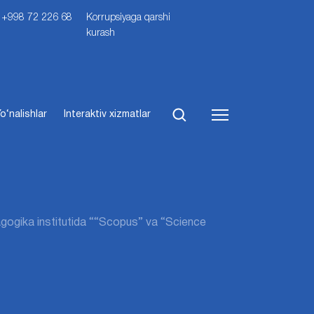
i: +998 72 226 68
Korrupsiyaga qarshi
kurash
o‘nalishlar
Interaktiv xizmatlar
agogika institutida ““Scopus” va “Science