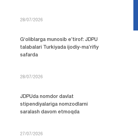
28/07/2026
G‘oliblarga munosib e’tirof: JDPU
talabalari Turkiyada ijodiy-ma’rifiy
safarda
28/07/2026
JDPUda nomdor davlat
stipendiyalariga nomzodlarni
saralash davom etmoqda
27/07/2026