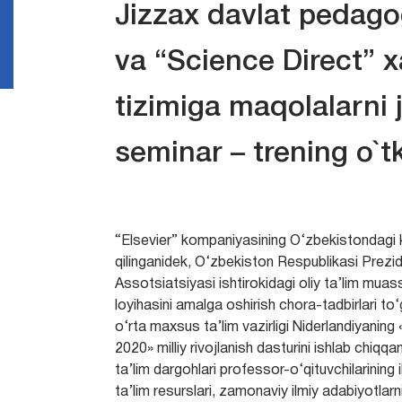
Jizzax davlat pedago
va “Science Direct” 
tizimiga maqolalarni 
seminar – trening o`t
“Elsevier” kompaniyasining O‘zbekistondagi 
qilinganidek, O‘zbekiston Respublikasi Prezid
Assotsiatsiyasi ishtirokidagi oliy ta’lim mu
loyihasini amalga oshirish chora-tadbirlari to‘
o‘rta maxsus ta’lim vazirligi Niderlandiyaning
2020» milliy rivojlanish dasturini ishlab chi
ta’lim dargohlari professor-o‘qituvchilarining 
ta’lim resurslari, zamonaviy ilmiy adabiyotlarn