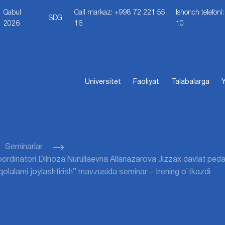
Qabul
Call markaz: +998 72 221 55
Ishonch telefon
SDG
2026
16
10
Universitet
Faoliyat
Talabalarga
Y
Seminarlar
ordinatori Dilnoza Nurullaevna Allanazarova Jizzax davlat ped
olalarni joylashtirish” mavzusida seminar – trening o`tkazdi