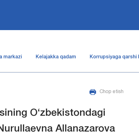
a markazi
Kelajakka qadam
Korrupsiyaga qarshi
Chop etish
sining O‘zbekistondagi
 Nurullaevna Allanazarova