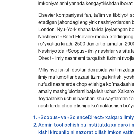
imkoniyatlarini yanada kengaytirishdan iborat e
Elsevier kompaniyasi fan, ta’lim va tibbiyot s
etadigan jahondagi eng yirik nashriyotlardan
London, Nyu-York shaharlarida joylashgan bo‘l
Nashriyot «Reed Elsevier» media-xoldingning b
ro‘yxatiga kiradi. 2500 dan ortiq jurnallar, 2
Nashriyotda «Scopus» ilmiy nashrlar va sitata
Direct» ilmiy nashrlarni tarqatish tizimini rivojla
Milliy rivojlanish dasturi doirasida yurtimizda
ilmiy ma’lumotlar bazasi tizimiga kiritish, yo
nufuzli nashrlarda chop etishiga ko‘maklashis
amaliy mashg‘ulotlarni bajarish uchun Xalkaro
foydalanish uchun barchani shu saytlardan foy
nashrlarda chop etishiga ko‘maklashish bo‘yic
«Scopus» va «ScienceDirect» xalqaro ilmiy m
Admin tool ochish bu institutda xalqaro i
kishi kirganligini nazorat qilish imkoniyatin