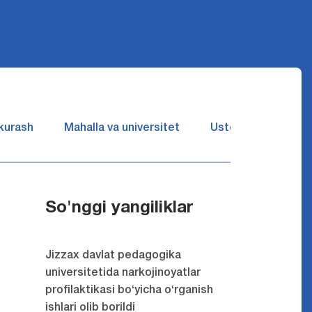
 kurash
Mahalla va universitet
Ustozlar suhbatin 
So'nggi yangiliklar
Jizzax davlat pedagogika
universitetida narkojinoyatlar
profilaktikasi bo‘yicha o‘rganish
ishlari olib borildi