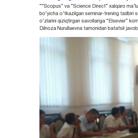
““Scopus” va “Science Direct” xalqaro ma’lum
bo‘yicha o‘tkazilgan seminar-trening tadbiri 
o‘zlarini qiziqtirgan savollariga “Elsevier” 
Dilnoza Nurullaevna tamonidan batafsil javobla