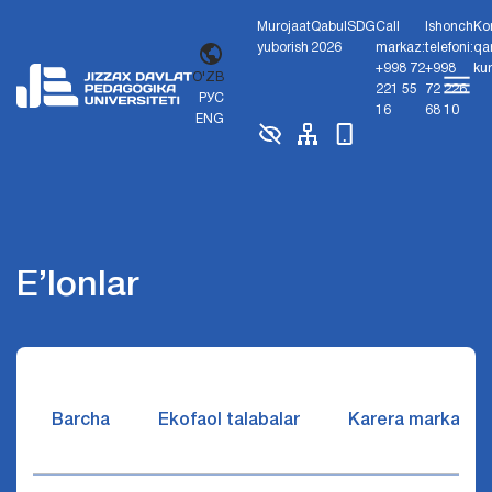
Murojaat
Qabul
SDG
Call
Ishonch
Ko
yuborish
2026
markaz:
telefoni:
qa
+998 72
+998
ku
O'ZB
221 55
72 226
РУС
16
68 10
ENG
E’lonlar
Barcha
Ekofaol talabalar
Karera markazi