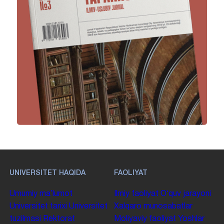
UNIVERSITET HAQIDA
FAOLIYAT
Umumiy maʼlumot
Ilmiy faoliyat
Oʻquv jarayoni
Universitet tarixi
Universitet
Xalqaro munosabatlar
tuzilmasi
Rektorat
Moliyaviy faoliyat
Yoshlar