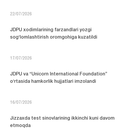
22/07/2026
JDPU xodimlarining farzandlari yozgi
sog‘lomlashtirish oromgohiga kuzatildi
17/07/2026
JDPU va “Unicorn International Foundation”
o‘rtasida hamkorlik hujjatlari imzolandi
16/07/2026
Jizzaxda test sinovlarining ikkinchi kuni davom
etmoqda