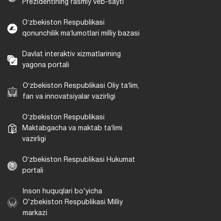
Prezidentining rasmiy veb-sayti
Oʻzbekiston Respublikasi
qonunchilik maʼlumotlari milliy bazasi
Davlat interaktiv xizmatlarining
yagona portali
Oʻzbekiston Respublikasi Oliy taʼlim,
fan va innovatsiyalar vazirligi
Oʻzbekiston Respublikasi
Maktabgacha va maktab taʼlimi
vazirligi
Oʻzbekiston Respublikasi Hukumat
portali
Inson huquqlari bo‘yicha
O‘zbekiston Respublikasi Milliy
markazi