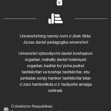
Universitetning rasmiy nomi oʻzbek tilida:
Jizzax davlat pedagogika universiteti
Universitet iqtisodiyotni davlat boshqaruvi
organlari, mahalliy davlat hokimiyati
organlari, kadrlar boʻyicha pudrat
tashkilotlari va boshqa tashkilotlar, shu
jumladan xorijiy hamkor tashkilotlar bilan
oʻzaro hamkorlikda oʻz faoliyatini amalga
oshiradi.
Oʻzbekiston Respublikasi