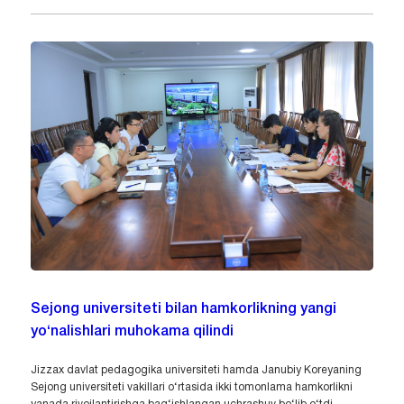
Sejong universiteti bilan hamkorlikning yangi
yo‘nalishlari muhokama qilindi
Jizzax davlat pedagogika universiteti hamda Janubiy Koreyaning
Sejong universiteti vakillari o‘rtasida ikki tomonlama hamkorlikni