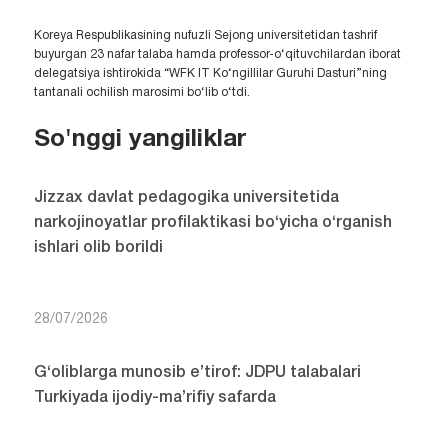
Koreya Respublikasining nufuzli Sejong universitetidan tashrif
buyurgan 23 nafar talaba hamda professor-o‘qituvchilardan iborat
delegatsiya ishtirokida “WFK IT Ko‘ngillilar Guruhi Dasturi”ning
tantanali ochilish marosimi bo‘lib o‘tdi.
So'nggi yangiliklar
Jizzax davlat pedagogika universitetida
narkojinoyatlar profilaktikasi bo‘yicha o‘rganish
ishlari olib borildi
28/07/2026
G‘oliblarga munosib e’tirof: JDPU talabalari
Turkiyada ijodiy-ma’rifiy safarda