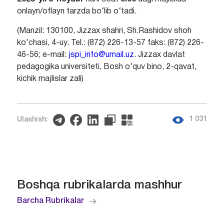
onlayn/oflayn tarzda bo‘lib o‘tadi.
(Manzil: 130100, Jizzax shahri, Sh.Rashidov shoh
ko‘chasi, 4-uy. Tel.: (872) 226-13-57 faks: (872) 226-
46-56; e-mail:
jspi_info@umail.uz
. Jizzax davlat
pedagogika universiteti, Bosh o‘quv bino, 2-qavat,
kichik majlislar zali)
1 031
Ulashish:
Boshqa rubrikalarda mashhur
Barcha Rubrikalar