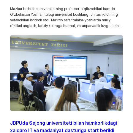
Mazkur tashrifda universitetning professor-o‘qituvchilari hamda
O‘zbekiston Yoshlar ittifoqi universitet boshlang‘ich tashkilotining
yetakchilari ishtirok etdi. Ma’rifiy safar talaba-yoshlarda milliy
o‘zlikni anglash, tarixiy xotiraga hurmat, vatanparvarlik tuyg‘ularini...
JDPUda Sejong universiteti bilan hamkorlikdagi
xalqaro IT va madaniyat dasturiga start berildi