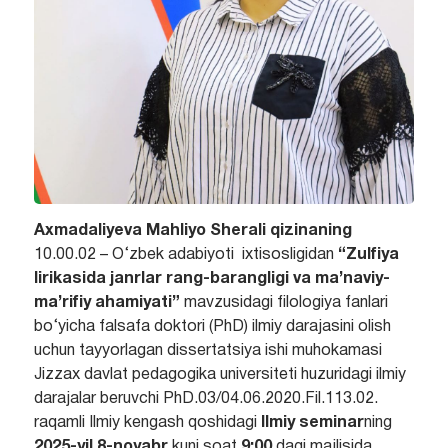
Axmadaliyeva Mahliyo Sherali qizinaning
10.00.02 – O‘zbek adabiyoti ixtisosligidan
“
Zulfiya
lirikasida janrlar rang-barangligi va ma’naviy-
ma’rifiy ahamiyati
”
mavzusidagi filologiya fanlari
bo‘yicha falsafa doktori (PhD) ilmiy darajasini olish
uchun tayyorlagan dissertatsiya ishi muhokamasi
Jizzax davlat pedagogika universiteti huzuridagi ilmiy
darajalar beruvchi PhD.03/04.06.2020.Fil.113.02.
raqamli Ilmiy kengash qoshidagi
Ilmiy seminar
ning
2025-yil
8-noyabr
kuni soat
9
:00
dagi majlisida