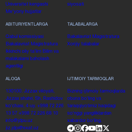
Universitet kengashi
siyosati
Me'yoriy hujjatlar
ABITURIYENTLARGA
TALABALARGA
Qabul komissiyasi
Bakalavriat
Magistratura
Bakalavriat
Magistratura
Xorijiy talabalar
Ikkinchi oliy taʼlim
Bilim va
malakalarni baholash
agentligi
ALOQA
IJTIMOIY TARMOQLAR
130100. Jizzax viloyati,
Bizning ijtimoiy tarmoqlarda
Jizzax shahri, Sh. Rashidov
obuna boʻling va
koʻchasi, 4-uy.
+998 72 226
taraqqiyotimiz haqidagi
13 57
+998 72 226 68 10
soʻnggi yangiliklardan
info@jdpu.uz
xabardor boʻling.
jiz.jdpi@exat.uz