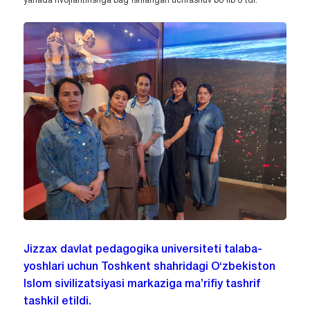
yanada rivojlantirishga bag‘ishlangan uchrashuv bo‘lib o‘tdi.
Jizzax davlat pedagogika universiteti talaba-
yoshlari uchun Toshkent shahridagi O‘zbekiston
Islom sivilizatsiyasi markaziga ma’rifiy tashrif
tashkil etildi.