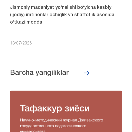
Jismoniy madaniyat yo‘nalishi bo‘yicha kasbiy
(ijodiy) imtihonlar ochiqlik va shaffoflik asosida
o‘tkazilmoqda
13/07/2026
Barcha yangiliklar