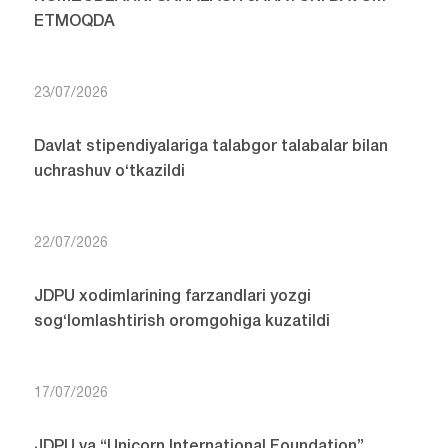
ETMOQDA
23/07/2026
Davlat stipendiyalariga talabgor talabalar bilan
uchrashuv o‘tkazildi
22/07/2026
JDPU xodimlarining farzandlari yozgi
sog‘lomlashtirish oromgohiga kuzatildi
17/07/2026
JDPU va “Unicorn International Foundation”