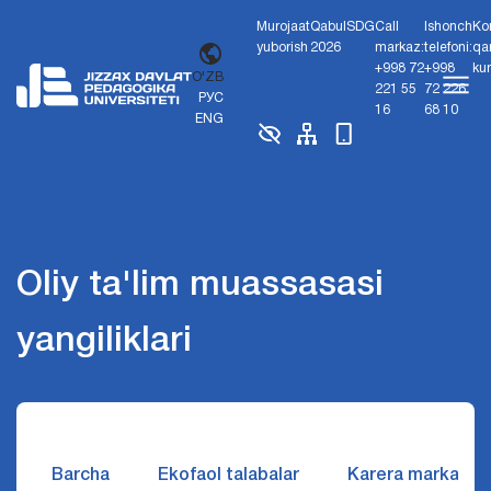
Murojaat
Qabul
SDG
Call
Ishonch
Ko
yuborish
2026
markaz:
telefoni:
qa
+998 72
+998
ku
O'ZB
221 55
72 226
РУС
16
68 10
ENG
Oliy ta'lim muassasasi
yangiliklari
Barcha
Ekofaol talabalar
Karera markazi