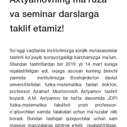
Axtyamovning ma`ruza
va seminar darslarga
taklif etamiz!
So`nggi vaqtlarda Institutimizga xorijlik mutaxassislar
tashrifi ko`payib borayotganligi barchamizga ma`lum.
Shundan tashriflardan biri 2019 yil 14 mart kuniga
rejalashtirilgan edi, rejaga asosan kunning birinchi
yarmida institutimizga Boshqirdiston davlat
universtitetidan fizika-matematika fanlari doktori,
professor Azamat Muxtorovich Axtyamov tashrif
buyurdi. A.M. Axtyamov bir hafta davomida JDPI
fizika-matematika fakulteti yosh professor-
o`qituvchilari xamda talabalari uchun ma`ruzalar olib
boradi. Bundan tashqari qiziquvchilar uchun xam
maxsus maruzalarga ishtirok etishi rejalashtitilgan.