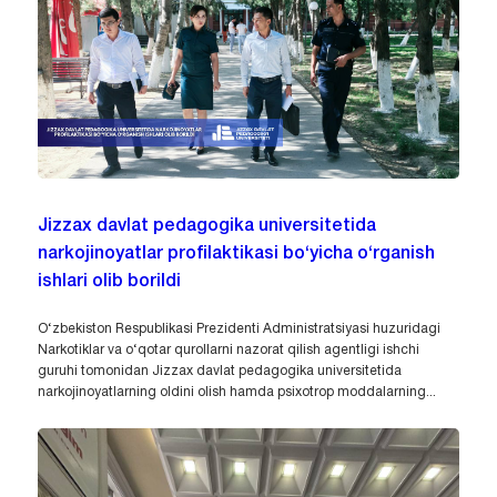
Jizzax davlat pedagogika universitetida
narkojinoyatlar profilaktikasi bo‘yicha o‘rganish
ishlari olib borildi
O‘zbekiston Respublikasi Prezidenti Administratsiyasi huzuridagi
Narkotiklar va o‘qotar qurollarni nazorat qilish agentligi ishchi
guruhi tomonidan Jizzax davlat pedagogika universitetida
narkojinoyatlarning oldini olish hamda psixotrop moddalarning...