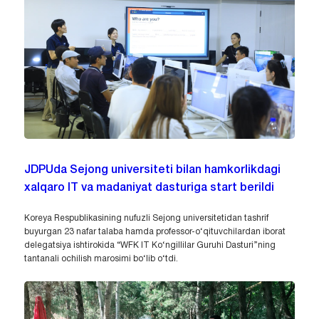
JDPUda Sejong universiteti bilan hamkorlikdagi
xalqaro IT va madaniyat dasturiga start berildi
Koreya Respublikasining nufuzli Sejong universitetidan tashrif
buyurgan 23 nafar talaba hamda professor-o‘qituvchilardan iborat
delegatsiya ishtirokida “WFK IT Ko‘ngillilar Guruhi Dasturi”ning
tantanali ochilish marosimi bo‘lib o‘tdi.