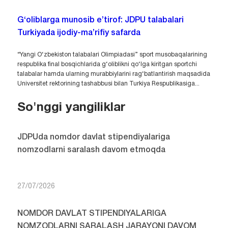
G‘oliblarga munosib e’tirof: JDPU talabalari
Turkiyada ijodiy-ma’rifiy safarda
“Yangi O‘zbekiston talabalari Olimpiadasi” sport musobaqalarining
respublika final bosqichlarida g‘oliblikni qo‘lga kiritgan sportchi
talabalar hamda ularning murabbiylarini rag‘batlantirish maqsadida
Universitet rektorining tashabbusi bilan Turkiya Respublikasiga...
So'nggi yangiliklar
JDPUda nomdor davlat stipendiyalariga
nomzodlarni saralash davom etmoqda
27/07/2026
NOMDOR DAVLAT STIPENDIYALARIGA
NOMZODLARNI SARALASH JARAYONI DAVOM