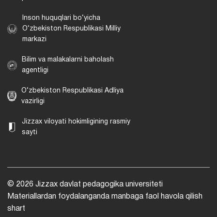
Inson huquqlari bo‘yicha
O‘zbekiston Respublikasi Milliy
markazi
Bilim va malakalarni baholash
agentligi
O‘zbekiston Respublikasi Adliya
vazirligi
Jizzax viloyati hokimligining rasmiy
sayti
© 2026 Jizzax davlat pedagogika universiteti
Materiallardan foydalanganda manbaga faol havola qilish
shart