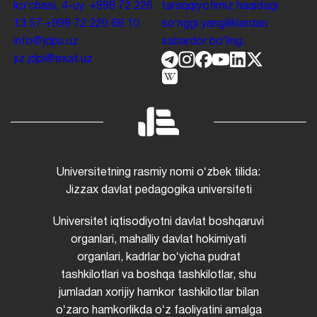
koʻchasi, 4-uy.
+998 72 226
taraqqiyotimiz haqidagi
13 57
+998 72 226 68 10
soʻnggi yangiliklardan
info@jdpu.uz
xabardor boʻling.
jiz.jdpi@exat.uz
Universitetning rasmiy nomi oʻzbek tilida:
Jizzax davlat pedagogika universiteti
Universitet iqtisodiyotni davlat boshqaruvi
organlari, mahalliy davlat hokimiyati
organlari, kadrlar boʻyicha pudrat
tashkilotlari va boshqa tashkilotlar, shu
jumladan xorijiy hamkor tashkilotlar bilan
oʻzaro hamkorlikda oʻz faoliyatini amalga