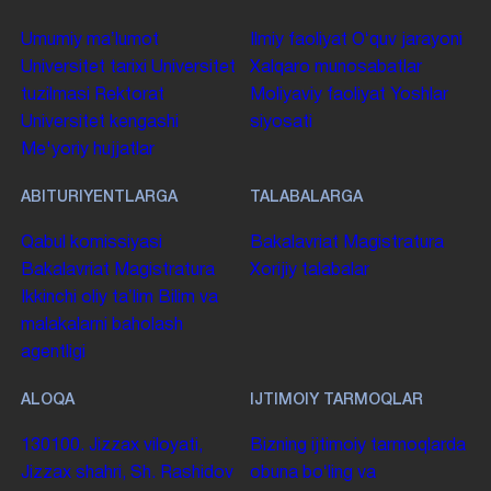
Umumiy maʼlumot
Ilmiy faoliyat
Oʻquv jarayoni
Universitet tarixi
Universitet
Xalqaro munosabatlar
tuzilmasi
Rektorat
Moliyaviy faoliyat
Yoshlar
Universitet kengashi
siyosati
Me'yoriy hujjatlar
ABITURIYENTLARGA
TALABALARGA
Qabul komissiyasi
Bakalavriat
Magistratura
Bakalavriat
Magistratura
Xorijiy talabalar
Ikkinchi oliy taʼlim
Bilim va
malakalarni baholash
agentligi
ALOQA
IJTIMOIY TARMOQLAR
130100. Jizzax viloyati,
Bizning ijtimoiy tarmoqlarda
Jizzax shahri, Sh. Rashidov
obuna boʻling va