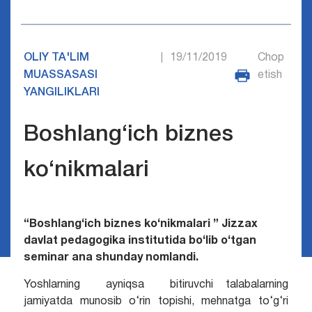
OLIY TA'LIM
19/11/2019
Chop
|
MUASSASASI
etish
YANGILIKLARI
Boshlang‘ich biznes
ko‘nikmalari
“Boshlang‘ich biznes ko‘nikmalari ” Jizzax
davlat pedagogika institutida bo‘lib o‘tgan
seminar ana shunday nomlandi.
Yoshlarning ayniqsa bitiruvchi talabalarning
jamiyatda munosib o‘rin topishi, mehnatga to‘g‘ri