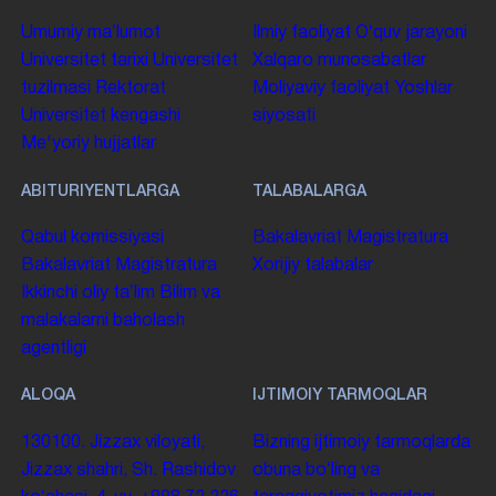
Umumiy maʼlumot
Ilmiy faoliyat
Oʻquv jarayoni
Universitet tarixi
Universitet
Xalqaro munosabatlar
tuzilmasi
Rektorat
Moliyaviy faoliyat
Yoshlar
Universitet kengashi
siyosati
Me'yoriy hujjatlar
ABITURIYENTLARGA
TALABALARGA
Qabul komissiyasi
Bakalavriat
Magistratura
Bakalavriat
Magistratura
Xorijiy talabalar
Ikkinchi oliy taʼlim
Bilim va
malakalarni baholash
agentligi
ALOQA
IJTIMOIY TARMOQLAR
130100. Jizzax viloyati,
Bizning ijtimoiy tarmoqlarda
Jizzax shahri, Sh. Rashidov
obuna boʻling va