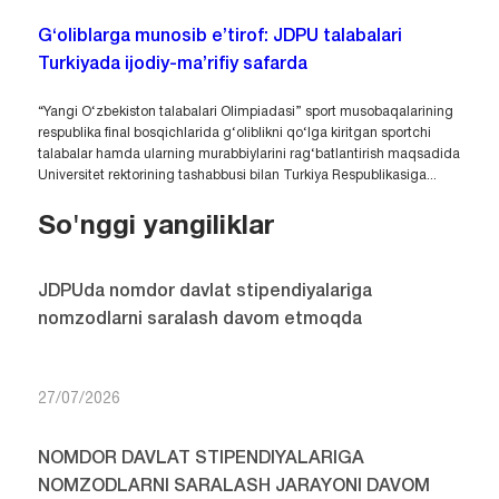
G‘oliblarga munosib e’tirof: JDPU talabalari
Turkiyada ijodiy-ma’rifiy safarda
“Yangi O‘zbekiston talabalari Olimpiadasi” sport musobaqalarining
respublika final bosqichlarida g‘oliblikni qo‘lga kiritgan sportchi
talabalar hamda ularning murabbiylarini rag‘batlantirish maqsadida
Universitet rektorining tashabbusi bilan Turkiya Respublikasiga...
So'nggi yangiliklar
JDPUda nomdor davlat stipendiyalariga
nomzodlarni saralash davom etmoqda
27/07/2026
NOMDOR DAVLAT STIPENDIYALARIGA
NOMZODLARNI SARALASH JARAYONI DAVOM