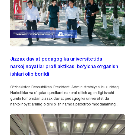
Jizzax davlat pedagogika universitetida
narkojinoyatlar profilaktikasi bo‘yicha o‘rganish
ishlari olib borildi
O‘zbekiston Respublikasi Prezidenti Administratsiyasi huzuridagi
Narkotiklar va o‘qotar qurollarni nazorat qilish agentligi ishchi
guruhi tomonidan Jizzax davlat pedagogika universitetida
narkojinoyatlarning oldini olish hamda psixotrop moddalarning...