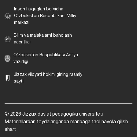
Inson huquqlari bo‘yicha
O‘zbekiston Respublikasi Milliy
markazi
Bilim va malakalarni baholash
agentligi
O‘zbekiston Respublikasi Adliya
vazirligi
Jizzax viloyati hokimligining rasmiy
sayti
© 2026 Jizzax davlat pedagogika universiteti
Materiallardan foydalanganda manbaga faol havola qilish
shart