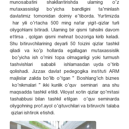
munosabatini shakllantirishda ularning o‘z
mutaxassisligi bo‘yicha bandligini ta’minlash
davlatimiz tomonidan doimiy e’tiborda. Yurtimizda
har yili o‘rtacha 500 ming nafar yigit-qizlar turli
oliygohlarni bitiradi. Ularning bir qismi tahsilni davom
ettirsa ,
qolgan qismi mehnat bozoriga kirib keladi.
Shu bitiruvchilarining deyarli 50 foizini qizlar tashkil
qiladi va ko‘p hollarda egallagan mutaxassislik
bo‘yicha ish o‘rnini topa olmaganligi yoki turmush
tashvishlari sababli ishlamasdan uyda o‘tirib
qolishadi. Jizzax davlat pedegogika instituti ARM
majlislar zalida bo‘lib o‘tgan “ Boshlang‘ich biznes
ko‘nikmalari ” ikki kunlik o‘quv seminari ana shu
maqsadda tashkil etildi. Viloyat xotin qizlar qo‘mitasi
tashabbusi bilan tashkil etilgan o‘quv seminarda
oliygohning prof.ayol o‘qituvchilari va bitiruvchi talaba
qizlari ishtirok etishdi.