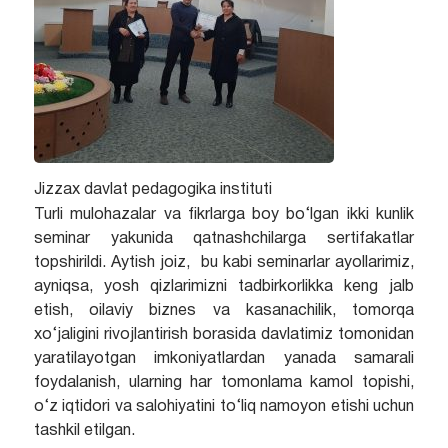
Jizzax davlat pedagogika instituti
Turli mulohazalar va fikrlarga boy bo‘lgan ikki kunlik
seminar yakunida qatnashchilarga sertifakatlar
topshirildi. Aytish joiz, bu kabi seminarlar ayollarimiz,
ayniqsa, yosh qizlarimizni tadbirkorlikka keng jalb
etish, oilaviy biznes va kasanachilik, tomorqa
xo‘jaligini rivojlantirish borasida davlatimiz tomonidan
yaratilayotgan imkoniyatlardan yanada samarali
foydalanish, ularning har tomonlama kamol topishi,
o‘z iqtidori va salohiyatini to‘liq namoyon etishi uchun
tashkil etilgan.