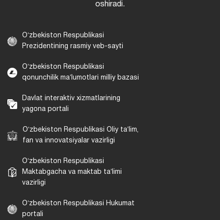
oshiradi.
Oʻzbekiston Respublikasi
Prezidentining rasmiy veb-sayti
Oʻzbekiston Respublikasi
qonunchilik maʼlumotlari milliy bazasi
Davlat interaktiv xizmatlarining
yagona portali
Oʻzbekiston Respublikasi Oliy taʼlim,
fan va innovatsiyalar vazirligi
Oʻzbekiston Respublikasi
Maktabgacha va maktab taʼlimi
vazirligi
Oʻzbekiston Respublikasi Hukumat
portali