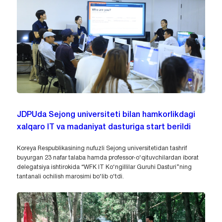
JDPUda Sejong universiteti bilan hamkorlikdagi
xalqaro IT va madaniyat dasturiga start berildi
Koreya Respublikasining nufuzli Sejong universitetidan tashrif
buyurgan 23 nafar talaba hamda professor-o‘qituvchilardan iborat
delegatsiya ishtirokida “WFK IT Ko‘ngillilar Guruhi Dasturi”ning
tantanali ochilish marosimi bo‘lib o‘tdi.