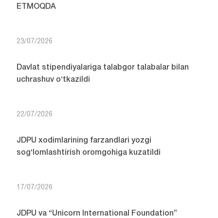
ETMOQDA
23/07/2026
Davlat stipendiyalariga talabgor talabalar bilan
uchrashuv o‘tkazildi
22/07/2026
JDPU xodimlarining farzandlari yozgi
sog‘lomlashtirish oromgohiga kuzatildi
17/07/2026
JDPU va “Unicorn International Foundation”