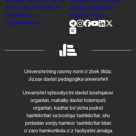
koʻchasi, 4-uy.
+998 72 226
taraqqiyotimiz haqidagi
13 57
+998 72 226 68 10
soʻnggi yangiliklardan
info@jdpu.uz
xabardor boʻling.
jiz.jdpi@exat.uz
Universitetning rasmiy nomi oʻzbek tilida:
Jizzax davlat pedagogika universiteti
Universitet iqtisodiyotni davlat boshqaruvi
organlari, mahalliy davlat hokimiyati
organlari, kadrlar boʻyicha pudrat
tashkilotlari va boshqa tashkilotlar, shu
jumladan xorijiy hamkor tashkilotlar bilan
oʻzaro hamkorlikda oʻz faoliyatini amalga