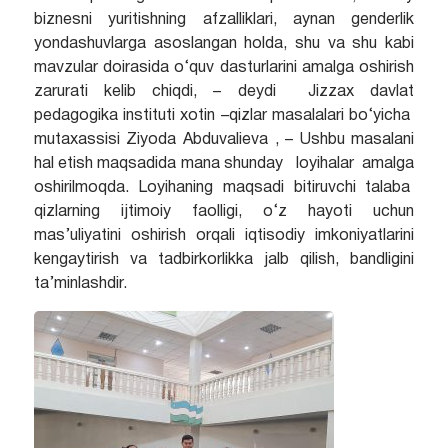
biznesni yuritishning afzalliklari, aynan genderlik
yondashuvlarga asoslangan holda, shu va shu kabi
mavzular doirasida o‘quv dasturlarini amalga oshirish
zarurati kelib chiqdi, – deydi Jizzax davlat
pedagogika instituti xotin –qizlar masalalari bo‘yicha
mutaxassisi Ziyoda Abduvalieva , – Ushbu masalani
hal etish maqsadida mana shunday loyihalar amalga
oshirilmoqda. Loyihaning maqsadi bitiruvchi talaba
qizlarning ijtimoiy faolligi, o‘z hayoti uchun
mas’uliyatini oshirish orqali iqtisodiy imkoniyatlarini
kengaytirish va tadbirkorlikka jalb qilish, bandligini
ta’minlashdir.