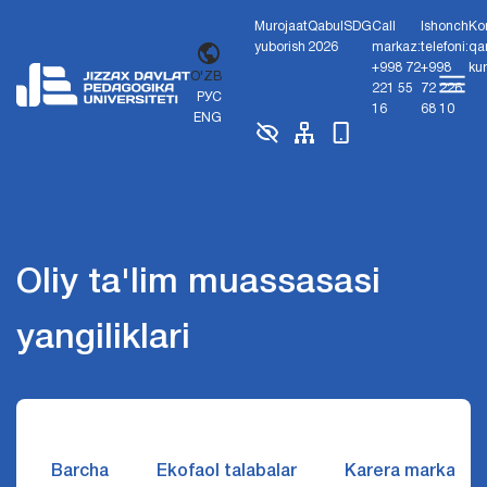
Murojaat
Qabul
SDG
Call
Ishonch
Ko
yuborish
2026
markaz:
telefoni:
qa
+998 72
+998
ku
O'ZB
221 55
72 226
РУС
16
68 10
ENG
Oliy ta'lim muassasasi
yangiliklari
Barcha
Ekofaol talabalar
Karera markazi