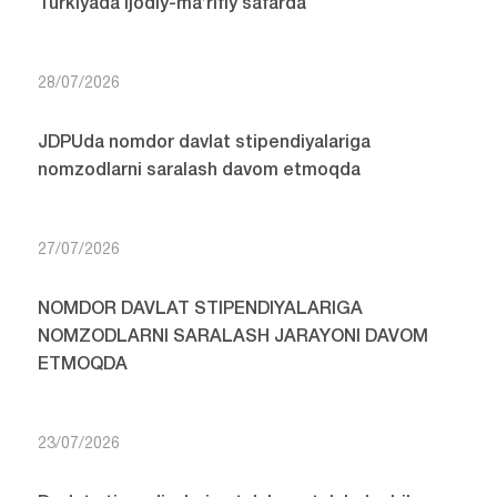
Turkiyada ijodiy-ma’rifiy safarda
28/07/2026
JDPUda nomdor davlat stipendiyalariga
nomzodlarni saralash davom etmoqda
27/07/2026
NOMDOR DAVLAT STIPENDIYALARIGA
NOMZODLARNI SARALASH JARAYONI DAVOM
ETMOQDA
23/07/2026