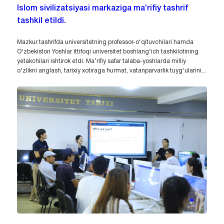
Islom sivilizatsiyasi markaziga ma’rifiy tashrif
tashkil etildi.
Mazkur tashrifda universitetning professor-o‘qituvchilari hamda
O‘zbekiston Yoshlar ittifoqi universitet boshlang‘ich tashkilotining
yetakchilari ishtirok etdi. Ma’rifiy safar talaba-yoshlarda milliy
o‘zlikni anglash, tarixiy xotiraga hurmat, vatanparvarlik tuyg‘ularini...