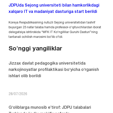
JDPUda Sejong universiteti bilan hamkorlikdagi
xalqaro IT va madaniyat dasturiga start berildi
Koreya Respublikasining nufuzli Sejong universitetidan tashrif
buyurgan 23 nafar talaba hamda professor-o‘qituvchilardan iborat
delegatsiya ishtirokida “WFK IT Ko‘ngillilar Guruhi Dasturi”ning
tantanali ochilish marosimi bo‘lib o‘tdi.
So'nggi yangiliklar
Jizzax davlat pedagogika universitetida
narkojinoyatlar profilaktikasi bo‘yicha o‘rganish
ishlari olib borildi
28/07/2026
G‘oliblarga munosib e’tirof: JDPU talabalari