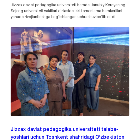
Jizzax davlat pedagogika universiteti hamda Janubiy Koreyaning
Sejong universiteti vakillari o‘rtasida ikki tomonlama hamkorlikni
yanada rivojlantirishga bag‘ishlangan uchrashuv bo‘lib o‘tdi.
Jizzax davlat pedagogika universiteti talaba-
yoshlari uchun Toshkent shahridagi O‘zbekiston