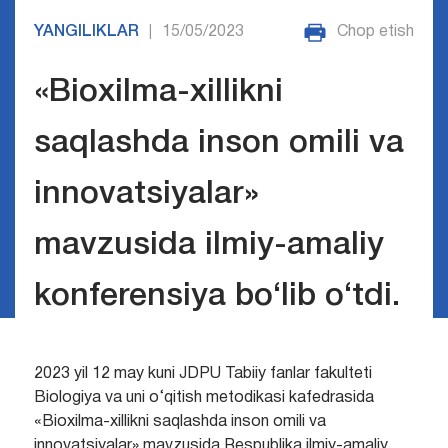
YANGILIKLAR
15/05/2023
Chop etish
|
«Bioxilma-xillikni
saqlashda inson omili va
innovatsiyalar»
mavzusida ilmiy-amaliy
konferensiya bo‘lib o‘tdi.
2023 yil 12 may kuni JDPU Tabiiy fanlar fakulteti
Biologiya va uni o‘qitish metodikasi kafedrasida
«Bioxilma-xillikni saqlashda inson omili va
innovatsiyalar» mavzusida Respublika ilmiy-amaliy