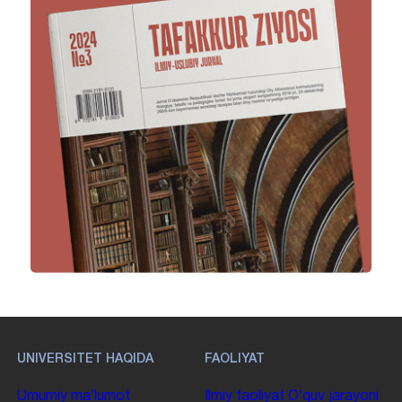
UNIVERSITET HAQIDA
FAOLIYAT
Umumiy maʼlumot
Ilmiy faoliyat
Oʻquv jarayoni