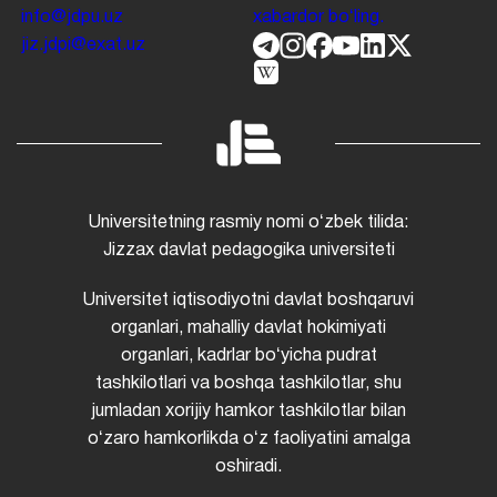
info@jdpu.uz
xabardor boʻling.
jiz.jdpi@exat.uz
Universitetning rasmiy nomi oʻzbek tilida:
Jizzax davlat pedagogika universiteti
Universitet iqtisodiyotni davlat boshqaruvi
organlari, mahalliy davlat hokimiyati
organlari, kadrlar boʻyicha pudrat
tashkilotlari va boshqa tashkilotlar, shu
jumladan xorijiy hamkor tashkilotlar bilan
oʻzaro hamkorlikda oʻz faoliyatini amalga
oshiradi.