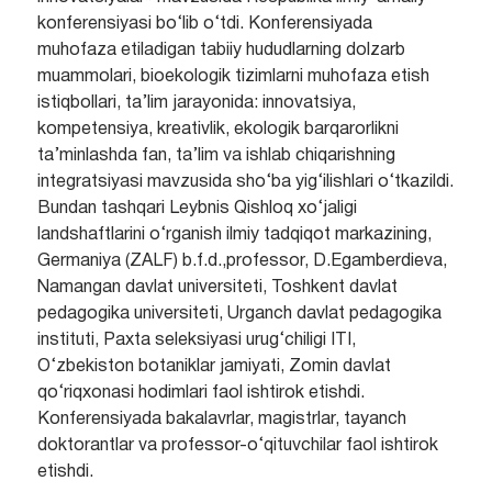
konferensiyasi bo‘lib o‘tdi.
Konferensiyada
muhofaza etiladigan tabiiy hududlarning dolzarb
muammolari, bioekologik tizimlarni muhofaza etish
istiqbollari, ta’lim jarayonida: innovatsiya,
kompetensiya, kreativlik, ekologik barqarorlikni
ta’minlashda fan, ta’lim va ishlab chiqarishning
integratsiyasi mavzusida sho‘ba yig‘ilishlari o‘tkazildi.
Bundan tashqari Leybnis Qishloq xo‘jaligi
landshaftlarini o‘rganish ilmiy tadqiqot markazining,
Germaniya (ZALF) b.f.d.,professor, D.Egamberdieva,
Namangan davlat universiteti, Toshkent davlat
pedagogika universiteti, Urganch davlat pedagogika
instituti, Paxta seleksiyasi urug‘chiligi ITI,
O‘zbekiston botaniklar jamiyati, Zomin davlat
qo‘riqxonasi hodimlari faol ishtirok etishdi.
Konferensiyada bakalavrlar, magistrlar, tayanch
doktorantlar va professor-o‘qituvchilar faol ishtirok
etishdi.