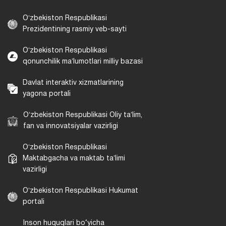
Oʻzbekiston Respublikasi
Prezidentining rasmiy veb-sayti
Oʻzbekiston Respublikasi
qonunchilik maʼlumotlari milliy bazasi
Davlat interaktiv xizmatlarining
yagona portali
Oʻzbekiston Respublikasi Oliy taʼlim,
fan va innovatsiyalar vazirligi
Oʻzbekiston Respublikasi
Maktabgacha va maktab taʼlimi
vazirligi
Oʻzbekiston Respublikasi Hukumat
portali
Inson huquqlari bo‘yicha