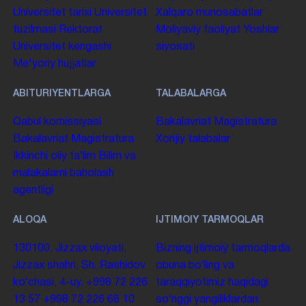
Universitet tarixi
Universitet
Xalqaro munosabatlar
tuzilmasi
Rektorat
Moliyaviy faoliyat
Yoshlar
Universitet kengashi
siyosati
Me'yoriy hujjatlar
ABITURIYENTLARGA
TALABALARGA
Qabul komissiyasi
Bakalavriat
Magistratura
Bakalavriat
Magistratura
Xorijiy talabalar
Ikkinchi oliy taʼlim
Bilim va
malakalarni baholash
agentligi
ALOQA
IJTIMOIY TARMOQLAR
130100. Jizzax viloyati,
Bizning ijtimoiy tarmoqlarda
Jizzax shahri, Sh. Rashidov
obuna boʻling va
koʻchasi, 4-uy.
+998 72 226
taraqqiyotimiz haqidagi
13 57
+998 72 226 68 10
soʻnggi yangiliklardan