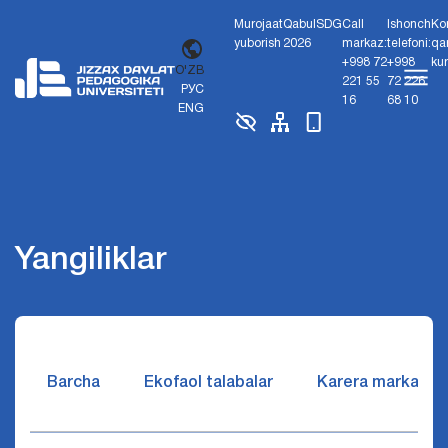
Murojaat
Qabul
SDG
Call
Ishonch
Ko
yuborish
2026
markaz:
telefoni:
qa
+998 72
+998
ku
O'ZB
221 55
72 226
РУС
16
68 10
ENG
Yangiliklar
Barcha
Ekofaol talabalar
Karera markazi