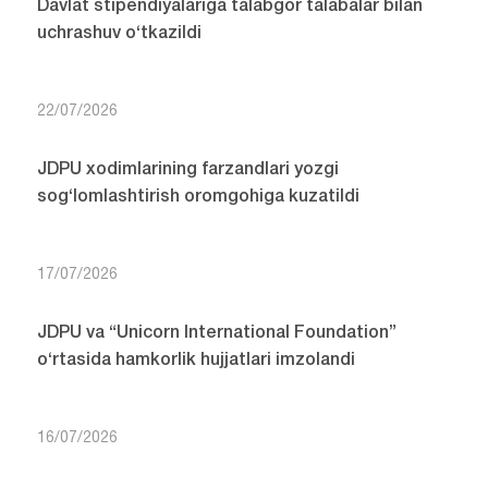
Davlat stipendiyalariga talabgor talabalar bilan
uchrashuv o‘tkazildi
22/07/2026
JDPU xodimlarining farzandlari yozgi
sog‘lomlashtirish oromgohiga kuzatildi
17/07/2026
JDPU va “Unicorn International Foundation”
o‘rtasida hamkorlik hujjatlari imzolandi
16/07/2026