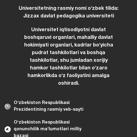
Universitetning rasmiy nomi oʻzbek tilida:
Jizzax davlat pedagogika universiteti
Universitet iqtisodiyotni davlat
boshqaruvi organlari, mahalliy davlat
hokimiyati organlari, kadrlar boʻyicha
pudrat tashkilotlari va boshqa
tashkilotlar, shu jumladan xorijiy
hamkor tashkilotlar bilan oʻzaro
hamkorlikda oʻz faoliyatini amalga
oshiradi.
Oʻzbekiston Respublikasi
Prezidentining rasmiy veb-sayti
Oʻzbekiston Respublikasi
qonunchilik maʼlumotlari milliy
bazasi