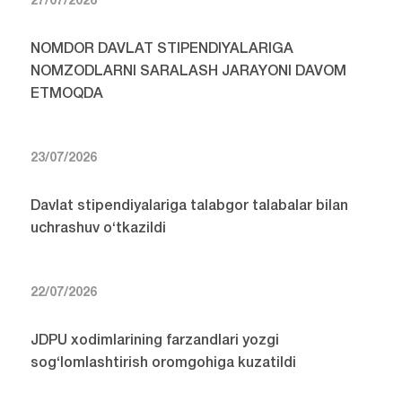
27/07/2026
NOMDOR DAVLAT STIPENDIYALARIGA
NOMZODLARNI SARALASH JARAYONI DAVOM
ETMOQDA
23/07/2026
Davlat stipendiyalariga talabgor talabalar bilan
uchrashuv o‘tkazildi
22/07/2026
JDPU xodimlarining farzandlari yozgi
sog‘lomlashtirish oromgohiga kuzatildi