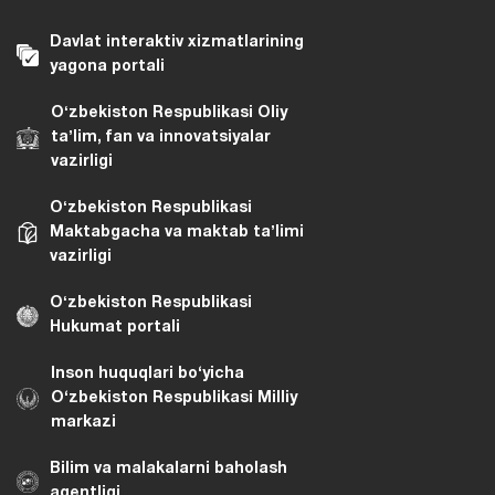
Davlat interaktiv xizmatlarining
yagona portali
Oʻzbekiston Respublikasi Oliy
taʼlim, fan va innovatsiyalar
vazirligi
Oʻzbekiston Respublikasi
Maktabgacha va maktab taʼlimi
vazirligi
Oʻzbekiston Respublikasi
Hukumat portali
Inson huquqlari bo‘yicha
O‘zbekiston Respublikasi Milliy
markazi
Bilim va malakalarni baholash
agentligi