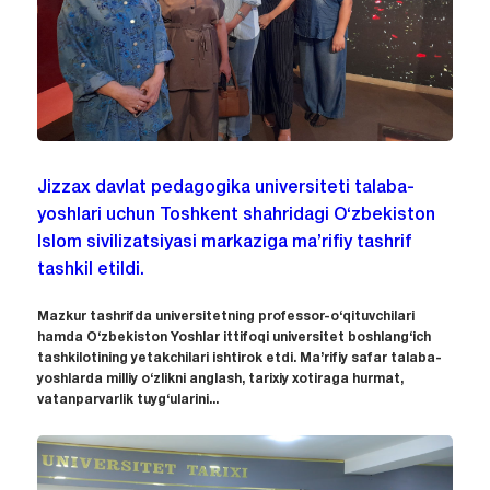
Jizzax davlat pedagogika universiteti talaba-
yoshlari uchun Toshkent shahridagi O‘zbekiston
Islom sivilizatsiyasi markaziga ma’rifiy tashrif
tashkil etildi.
Mazkur tashrifda universitetning professor-o‘qituvchilari
hamda O‘zbekiston Yoshlar ittifoqi universitet boshlang‘ich
tashkilotining yetakchilari ishtirok etdi. Ma’rifiy safar talaba-
yoshlarda milliy o‘zlikni anglash, tarixiy xotiraga hurmat,
vatanparvarlik tuyg‘ularini...