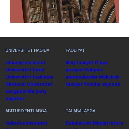
UNIVERSITET HAQIDA
FAOLIYAT
Umumiy maʼlumot
Ilmiy faoliyat
Oʻquv
Universitet tarixi
jarayoni
Xalqaro
Universitet tuzilmasi
munosabatlar
Moliyaviy
Rektorat
Universitet
faoliyat
Yoshlar siyosati
kengashi
Me'yoriy
hujjatlar
ABITURIYENTLARGA
TALABALARGA
Qabul komissiyasi
Bakalavriat
Magistratura