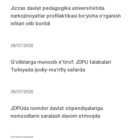
Jizzax davlat pedagogika universitetida
narkojinoyatlar profilaktikasi bo‘yicha o‘rganish
ishlari olib borildi
28/07/2026
G‘oliblarga munosib e’tirof: JDPU talabalari
Turkiyada ijodiy-ma’rifiy safarda
28/07/2026
JDPUda nomdor davlat stipendiyalariga
nomzodlarni saralash davom etmoqda