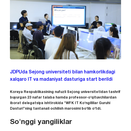
JDPUda Sejong universiteti bilan hamkorlikdagi
xalqaro IT va madaniyat dasturiga start berildi
Koreya Respublikasining nufuzli Sejong universitetidan tashrif
buyurgan 23 nafar talaba hamda professor-o‘qituvchilardan
iborat delegatsiya ishtirokida “WFK IT Ko‘ngillilar Guruhi
Dasturi”ning tantanali ochilish marosimi bo‘lib o‘tdi.
So'nggi yangiliklar