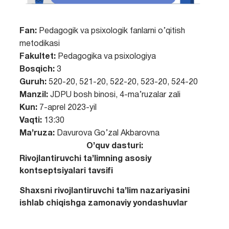
Fan:
Pedagogik va psixologik fanlarni o’qitish
metodikasi
Fakultet:
Pedagogika va psixologiya
Bosqich:
3
Guruh:
520-20, 521-20, 522-20, 523-20, 524-20
Manzil:
JDPU bosh binosi, 4-ma’ruzalar zali
Kun:
7-aprel 2023-yil
Vaqti:
13:30
Ma’ruza:
Davurova Go’zal Akbarovna
O’quv dasturi:
Rivojlantiruvchi ta’limning asosiy
kontseptsiyalari tavsifi
Shaxsni rivojlantiruvchi ta’lim nazariyasini
ishlab chiqishga zamonaviy yondashuvlar