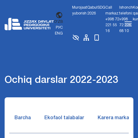
Murojaat
Qabul
SDG
Call
Ishonch
Ko
yuborish
2026
markaz:
telefoni:
qa
+998 72
+998
ku
O'ZB
221 55
72 226
РУС
16
68 10
ENG
Ochiq darslar 2022-2023
Barcha
Ekofaol talabalar
Karera markazi