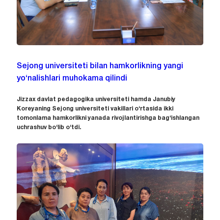
Sejong universiteti bilan hamkorlikning yangi
yo‘nalishlari muhokama qilindi
Jizzax davlat pedagogika universiteti hamda Janubiy
Koreyaning Sejong universiteti vakillari o‘rtasida ikki
tomonlama hamkorlikni yanada rivojlantirishga bag‘ishlangan
uchrashuv bo‘lib o‘tdi.