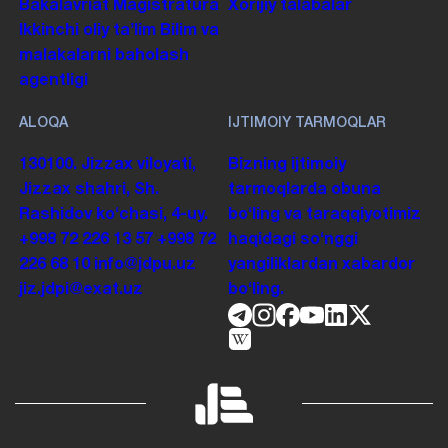
Bakalavriat
Magistratura
Xorijiy talabalar
Ikkinchi oliy taʼlim
Bilim va
malakalarni baholash
agentligi
ALOQA
IJTIMOIY TARMOQLAR
130100. Jizzax viloyati,
Bizning ijtimoiy
Jizzax shahri, Sh.
tarmoqlarda obuna
Rashidov koʻchasi, 4-uy.
boʻling va taraqqiyotimiz
+998 72 226 13 57
+998 72
haqidagi soʻnggi
226 68 10
info@jdpu.uz
yangiliklardan xabardor
jiz.jdpi@exat.uz
boʻling.