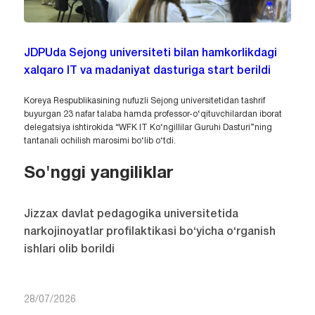
JDPUda Sejong universiteti bilan hamkorlikdagi
xalqaro IT va madaniyat dasturiga start berildi
Koreya Respublikasining nufuzli Sejong universitetidan tashrif
buyurgan 23 nafar talaba hamda professor-o‘qituvchilardan iborat
delegatsiya ishtirokida “WFK IT Ko‘ngillilar Guruhi Dasturi”ning
tantanali ochilish marosimi bo‘lib o‘tdi.
So'nggi yangiliklar
Jizzax davlat pedagogika universitetida
narkojinoyatlar profilaktikasi bo‘yicha o‘rganish
ishlari olib borildi
28/07/2026