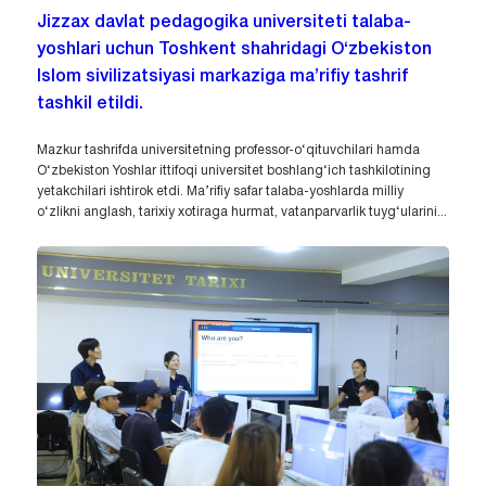
Jizzax davlat pedagogika universiteti talaba-
yoshlari uchun Toshkent shahridagi O‘zbekiston
Islom sivilizatsiyasi markaziga ma’rifiy tashrif
tashkil etildi.
Mazkur tashrifda universitetning professor-o‘qituvchilari hamda
O‘zbekiston Yoshlar ittifoqi universitet boshlang‘ich tashkilotining
yetakchilari ishtirok etdi. Ma’rifiy safar talaba-yoshlarda milliy
o‘zlikni anglash, tarixiy xotiraga hurmat, vatanparvarlik tuyg‘ularini...