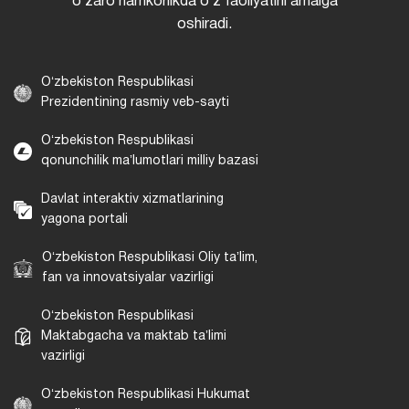
oʻzaro hamkorlikda oʻz faoliyatini amalga
oshiradi.
Oʻzbekiston Respublikasi
Prezidentining rasmiy veb-sayti
Oʻzbekiston Respublikasi
qonunchilik maʼlumotlari milliy bazasi
Davlat interaktiv xizmatlarining
yagona portali
Oʻzbekiston Respublikasi Oliy taʼlim,
fan va innovatsiyalar vazirligi
Oʻzbekiston Respublikasi
Maktabgacha va maktab taʼlimi
vazirligi
Oʻzbekiston Respublikasi Hukumat