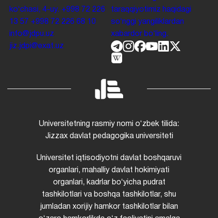
koʻchasi, 4-uy.
+998 72 226
taraqqiyotimiz haqidagi
13 57
+998 72 226 68 10
soʻnggi yangiliklardan
info@jdpu.uz
xabardor boʻling.
jiz.jdpi@exat.uz
Universitetning rasmiy nomi oʻzbek tilida:
Jizzax davlat pedagogika universiteti
Universitet iqtisodiyotni davlat boshqaruvi
organlari, mahalliy davlat hokimiyati
organlari, kadrlar boʻyicha pudrat
tashkilotlari va boshqa tashkilotlar, shu
jumladan xorijiy hamkor tashkilotlar bilan