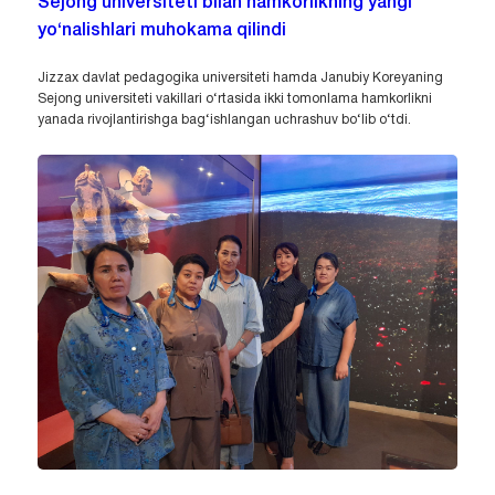
Sejong universiteti bilan hamkorlikning yangi
yo‘nalishlari muhokama qilindi
Jizzax davlat pedagogika universiteti hamda Janubiy Koreyaning
Sejong universiteti vakillari o‘rtasida ikki tomonlama hamkorlikni
yanada rivojlantirishga bag‘ishlangan uchrashuv bo‘lib o‘tdi.