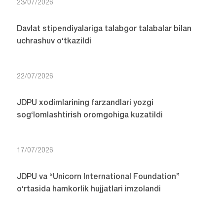
23/07/2026
Davlat stipendiyalariga talabgor talabalar bilan
uchrashuv o‘tkazildi
22/07/2026
JDPU xodimlarining farzandlari yozgi
sog‘lomlashtirish oromgohiga kuzatildi
17/07/2026
JDPU va “Unicorn International Foundation”
o‘rtasida hamkorlik hujjatlari imzolandi