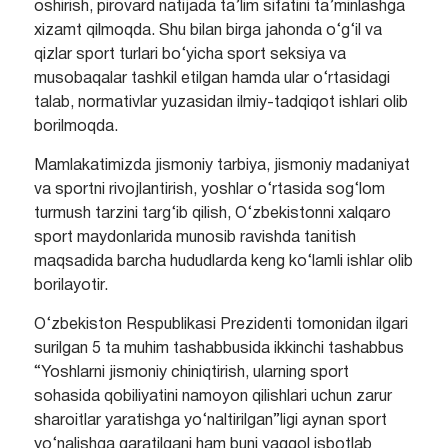
oshirish, pirovard natijada ta’lim sifatini ta’minlashga
xizamt qilmoqda. Shu bilan birga jahonda o‘g‘il va
qizlar sport turlari bo‘yicha sport seksiya va
musobaqalar tashkil etilgan hamda ular o‘rtasidagi
talab, normativlar yuzasidan ilmiy-tadqiqot ishlari olib
borilmoqda.
Mamlakatimizda jismoniy tarbiya, jismoniy madaniyat
va sportni rivojlantirish, yoshlar o‘rtasida sog‘lom
turmush tarzini targ‘ib qilish, O‘zbekistonni xalqaro
sport maydonlarida munosib ravishda tanitish
maqsadida barcha hududlarda keng ko‘lamli ishlar olib
borilayotir.
O‘zbekiston Respublikasi Prezidenti tomonidan ilgari
surilgan 5 ta muhim tashabbusida ikkinchi tashabbus
“Yoshlarni jismoniy chiniqtirish, ularning sport
sohasida qobiliyatini namoyon qilishlari uchun zarur
sharoitlar yaratishga yo‘naltirilgan”ligi aynan sport
yo‘nalishga qaratilgani ham buni yaqqol isbotlab