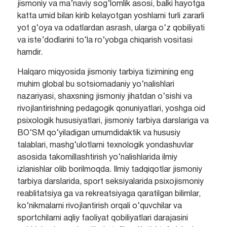
jismoniy va ma’naviy sog‘lomlik asosi, balki hayotga
katta umid bilan kirib kelayotgan yoshlarni turli zararli
yot g‘oya va odatlardan asrash, ularga o‘z qobiliyati
va iste’dodlarini to‘la ro‘yobga chiqarish vositasi
hamdir.
Halqaro miqyosida jismoniy tarbiya tizimining eng
muhim global bu sotsiomadaniy yo‘nalishlari
nazariyasi, shaxsning jismoniy jihatdan o‘sishi va
rivojlantirishning pedagogik qonuniyatlari, yoshga oid
psixologik hususiyatlari, jismoniy tarbiya darslariga va
BO‘SM qo‘yiladigan umumdidaktik va hususiy
talablari, mashg‘ulotlarni texnologik yondashuvlar
asosida takomillashtirish yo‘nalishlarida ilmiy
izlanishlar olib borilmoqda. Ilmiy tadqiqotlar jismoniy
tarbiya darslarida, sport seksiyalarida psixojismoniy
reablitatsiya ga va rekreatsiyaga qaratilgan bilimlar,
ko‘nikmalarni rivojlantirish orqali o‘quvchilar va
sportchilarni aqliy faoliyat qobiliyatlari darajasini