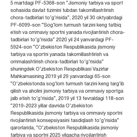
5 martdagi PF-5368-son “Jismoniy tarbiya va sport
sohasida davlat tizimini tubdan takomillashtirish
chora-tadbirlari to‘g‘risida”, 2020 yil 30 oktyabrdagi
PF-6099-son “Sog‘lom turmush tarzini keng tatbiq
etish va ommaviy sportni yanada rivojlantirish chora-
tadbirlari to‘g‘risida” 2020 yil 24 yanvardagi PF-
5924-son “O‘zbekiston Respublikasida jismoniy
tarbiya va sportni yanada takomillashtirish va
ommalashtirish chora-tadbirlari to‘g‘risida”
shuningdek O‘zbekiston Respublikasi Vazirlar
Mahkamasining 2019 yil 29 yanvardagi 65-son
“O‘zbekistonda sog‘lom turmush tarzini keng targ‘ib
qilish va aholini jismoniy tarbiya va ommaviy sportga
jalb etish to‘g‘risida”, 2019 yil 13 fevraldagi 118-son
“2019-2023 yillar davrida O‘zbekiston
Respublikasida jismoniy tarbiya va ommaviy sportni
rivojlantirish konsepsiyasini tasdiqlash to‘g‘risida”
qarorlarida, “O‘zbekiston Respublikasida jismoniy
tarbiya va sportni 2025 yilgacha rivojlantirish