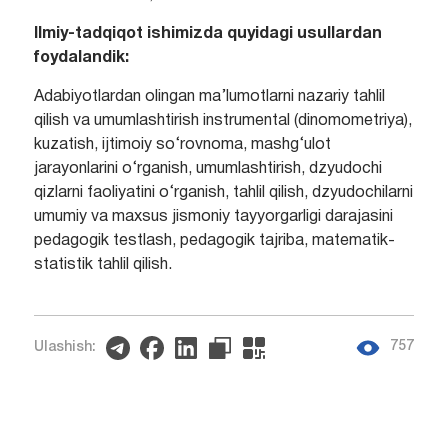
Ilmiy-tadqiqot ishimizda quyidagi usullardan
foydalandik:
Adabiyotlardan olingan ma’lumotlarni nazariy tahlil
qilish va umumlashtirish instrumental (dinomometriya),
kuzatish, ijtimoiy so‘rovnoma, mashg‘ulot
jarayonlarini o‘rganish, umumlashtirish, dzyudochi
qizlarni faoliyatini o‘rganish, tahlil qilish, dzyudochilarni
umumiy va maxsus jismoniy tayyorgarligi darajasini
pedagogik testlash, pedagogik tajriba, matematik-
statistik tahlil qilish.
757
Ulashish: