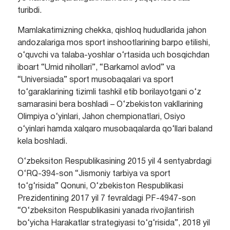
turibdi.
Mamlakatimizning chekka, qishloq hududlarida jahon
andozalariga mos sport inshootlarining barpo etilishi,
o‘quvchi va talaba-yoshlar o‘rtasida uch bosqichdan
iboart “Umid nihollari”, “Barkamol avlod” va
“Universiada” sport musobaqalari va sport
to‘garaklarining tizimli tashkil etib borilayotgani o‘z
samarasini bera boshladi – O‘zbekiston vakllarining
Olimpiya o‘yinlari, Jahon chempionatlari, Osiyo
o‘yinlari hamda xalqaro musobaqalarda qo‘llari baland
kela boshladi.
O‘zbeksiton Respublikasining 2015 yil 4 sentyabrdagi
O‘RQ-394-son “Jismoniy tarbiya va sport
to‘g‘risida” Qonuni, O‘zbekiston Respublikasi
Prezidentining 2017 yil 7 fevraldagi PF-4947-son
“O‘zbeksiton Respublikasini yanada rivojlantirish
bo‘yicha Harakatlar strategiyasi to‘g‘risida”, 2018 yil