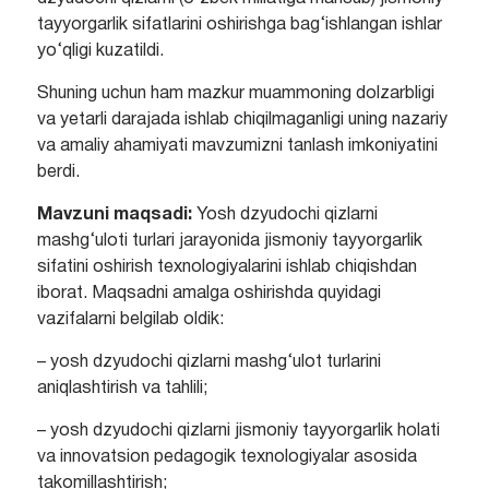
tayyorgarlik sifatlarini oshirishga bag‘ishlangan ishlar
yo‘qligi kuzatildi.
Shuning uchun ham mazkur muammoning dolzarbligi
va yetarli darajada ishlab chiqilmaganligi uning nazariy
va amaliy ahamiyati mavzumizni tanlash imkoniyatini
berdi.
Mavzuni maqsadi:
Yosh dzyudochi qizlarni
mashg‘uloti turlari jarayonida jismoniy tayyorgarlik
sifatini oshirish texnologiyalarini ishlab chiqishdan
iborat. Maqsadni amalga oshirishda quyidagi
vazifalarni belgilab oldik:
– yosh dzyudochi qizlarni mashg‘ulot turlarini
aniqlashtirish va tahlili;
– yosh dzyudochi qizlarni jismoniy tayyorgarlik holati
va innovatsion pedagogik texnologiyalar asosida
takomillashtirish;