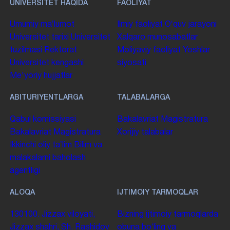
UNIVERSITET HAQIDA
FAOLIYAT
Umumiy maʼlumot
Ilmiy faoliyat
Oʻquv jarayoni
Universitet tarixi
Universitet
Xalqaro munosabatlar
tuzilmasi
Rektorat
Moliyaviy faoliyat
Yoshlar
Universitet kengashi
siyosati
Me'yoriy hujjatlar
ABITURIYENTLARGA
TALABALARGA
Qabul komissiyasi
Bakalavriat
Magistratura
Bakalavriat
Magistratura
Xorijiy talabalar
Ikkinchi oliy taʼlim
Bilim va
malakalarni baholash
agentligi
ALOQA
IJTIMOIY TARMOQLAR
130100. Jizzax viloyati,
Bizning ijtimoiy tarmoqlarda
Jizzax shahri, Sh. Rashidov
obuna boʻling va