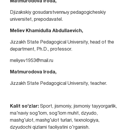
Matmurodova Iroda,
Djizakskiy gosudarstvennыy pedagogicheskiy
universitet, prepodavatel.
Meliev Khamidulla Abdullaevich,
Jizzakh State Pedagogical University, head of the
department, Ph.D., professor.
meliyev1953@mail.ru
Matmurodova Iroda,
Jizzakh State Pedagogical University, teacher.
Kalit so‘zlar:
Sport, jismoniy, jismoniy tayyorgarlik,
ma’naviy sog‘lom, sog‘lom muhit, dzyudo,
mashg‘ulot, mashg‘ulot turlari, texnologiya,
dzyudochi qizlarni faoliyatini o‘rganish.