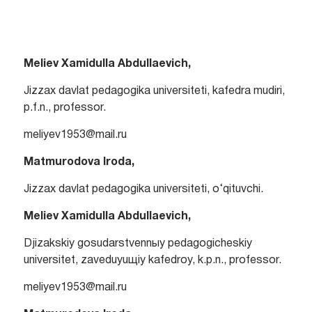
Meliev Xamidulla Abdullaevich,
Jizzax davlat pedagogika universiteti, kafedra mudiri,
p.f.n., professor.
meliyev1953@mail.ru
Matmurodova Iroda,
Jizzax davlat pedagogika universiteti, o‘qituvchi.
Meliev Xamidulla Abdullaevich,
Djizakskiy gosudarstvennыy pedagogicheskiy
universitet, zaveduyuщiy kafedroy, k.p.n., professor.
meliyev1953@mail.ru