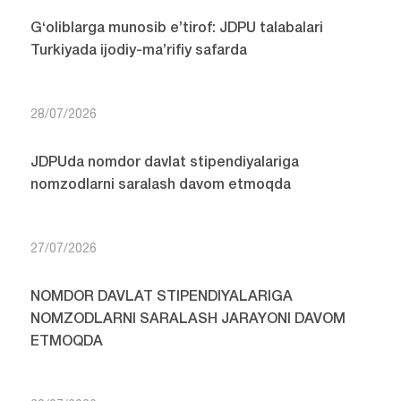
G‘oliblarga munosib e’tirof: JDPU talabalari
Turkiyada ijodiy-ma’rifiy safarda
28/07/2026
JDPUda nomdor davlat stipendiyalariga
nomzodlarni saralash davom etmoqda
27/07/2026
NOMDOR DAVLAT STIPENDIYALARIGA
NOMZODLARNI SARALASH JARAYONI DAVOM
ETMOQDA