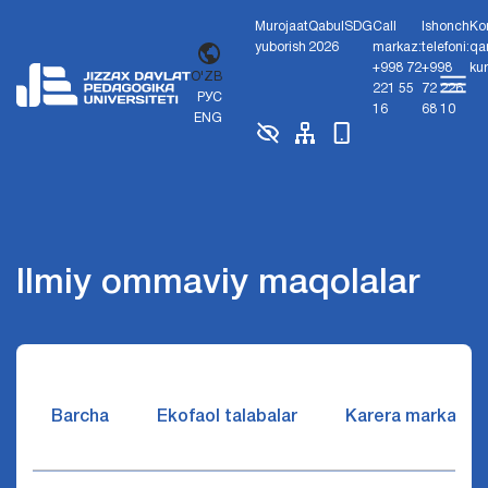
Murojaat
Qabul
SDG
Call
Ishonch
Ko
yuborish
2026
markaz:
telefoni:
qa
+998 72
+998
ku
O'ZB
221 55
72 226
РУС
16
68 10
ENG
Ilmiy ommaviy maqolalar
Barcha
Ekofaol talabalar
Karera markazi