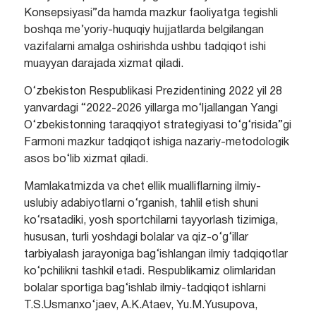
Konsepsiyasi”da hamda mazkur faoliyatga tegishli
boshqa me’yoriy-huquqiy hujjatlarda belgilangan
vazifalarni amalga oshirishda ushbu tadqiqot ishi
muayyan darajada xizmat qiladi.
O‘zbekiston Respublikasi Prezidentining 2022 yil 28
yanvardagi “2022-2026 yillarga mo‘ljallangan Yangi
O‘zbekistonning taraqqiyot strategiyasi to‘g‘risida”gi
Farmoni mazkur tadqiqot ishiga nazariy-metodologik
asos bo‘lib xizmat qiladi.
Mamlakatmizda va chet ellik mualliflarning ilmiy-
uslubiy adabiyotlarni o‘rganish, tahlil etish shuni
ko‘rsatadiki, yosh sportchilarni tayyorlash tizimiga,
hususan, turli yoshdagi bolalar va qiz-o‘g‘illar
tarbiyalash jarayoniga bag‘ishlangan ilmiy tadqiqotlar
ko‘pchilikni tashkil etadi. Respublikamiz olimlaridan
bolalar sportiga bag‘ishlab ilmiy-tadqiqot ishlarni
T.S.Usmanxo‘jaev, A.K.Ataev, Yu.M.Yusupova,