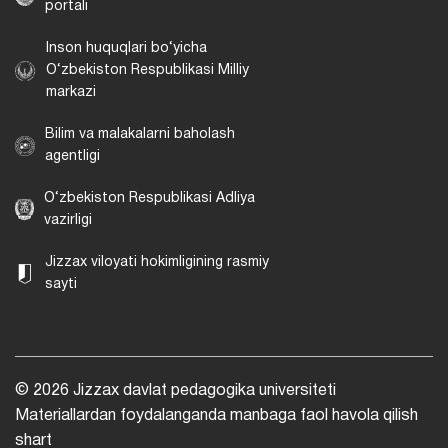
portali
Inson huquqlari bo‘yicha
O‘zbekiston Respublikasi Milliy
markazi
Bilim va malakalarni baholash
agentligi
O‘zbekiston Respublikasi Adliya
vazirligi
Jizzax viloyati hokimligining rasmiy
sayti
© 2026 Jizzax davlat pedagogika universiteti
Materiallardan foydalanganda manbaga faol havola qilish
shart