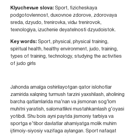
Klyuchevыe slova:
Sport, fizicheskaya
podgotovlennost, duxovnoe zdorove, zdorovaya
sreda, dzyudo, trenirovka, vidы trenirovok,
texnologiya, izuchenie deyatelnosti dzyudoistok.
Key words:
Sport, physical, physical training,
spiritual health, healthy environment, judo, training,
types of training, technology, studying the activities
of judo girls
Jahonda amalga oshirilayotgan qator islohotlar
zamirida xalqning turmush tarzini yaxshilash, aholining
barcha qatlamlarida ma’nan va jismonan sog‘lom
muhitni yaratish, salomatlikni mustahkamlash g‘oyasi
yotibdi. Shu bois ayni paytda jismoniy tarbiya va
sportga e’tibor davlatlar ahamiyatga molik muhim
ijtimoiy-siyosiy vazifaga aylangan. Sport nafaqat