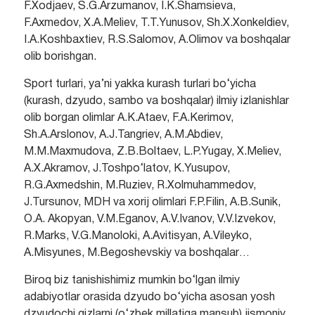
F.Xodjaev, S.G.Arzumanov, I.K.Shamsieva,
F.Axmedov, X.A.Meliev, T.T.Yunusov, Sh.X.Xonkeldiev,
I.A.Koshbaxtiev, R.S.Salomov, A.Olimov va boshqalar
olib borishgan.
Sport turlari, ya’ni yakka kurash turlari bo‘yicha
(kurash, dzyudo, sambo va boshqalar) ilmiy izlanishlar
olib borgan olimlar A.K.Ataev, F.A.Kerimov,
Sh.A.Arslonov, A.J.Tangriev, A.M.Abdiev,
M.M.Maxmudova, Z.B.Boltaev, L.P.Yugay, X.Meliev,
A.X.Akramov, J.Toshpo‘latov, K.Yusupov,
R.G.Axmedshin, M.Ruziev, R.Xolmuhammedov,
J.Tursunov, MDH va xorij olimlari F.P.Filin, A.B.Sunik,
O.A. Akopyan, V.M.Eganov, A.V.Ivanov, V.V.Izvekov,
R.Marks, V.G.Manoloki, A.Avitisyan, A.Vileyko,
A.Misyunes, M.Begoshevskiy va boshqalar…
Biroq biz tanishishimiz mumkin bo‘lgan ilmiy
adabiyotlar orasida dzyudo bo‘yicha asosan yosh
dzyudochi qizlarni (o‘zbek millatiga mansub) jismoniy