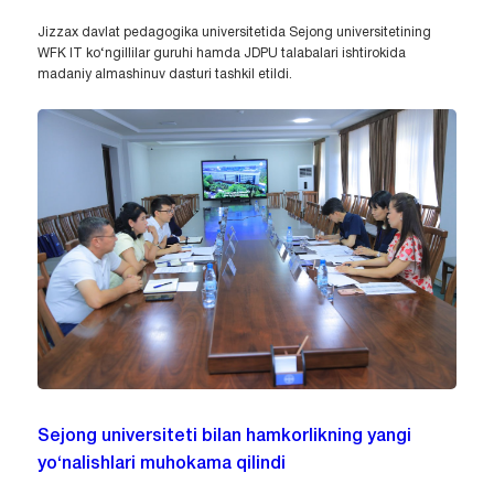
Jizzax davlat pedagogika universitetida Sejong universitetining
WFK IT ko‘ngillilar guruhi hamda JDPU talabalari ishtirokida
madaniy almashinuv dasturi tashkil etildi.
Sejong universiteti bilan hamkorlikning yangi
yo‘nalishlari muhokama qilindi