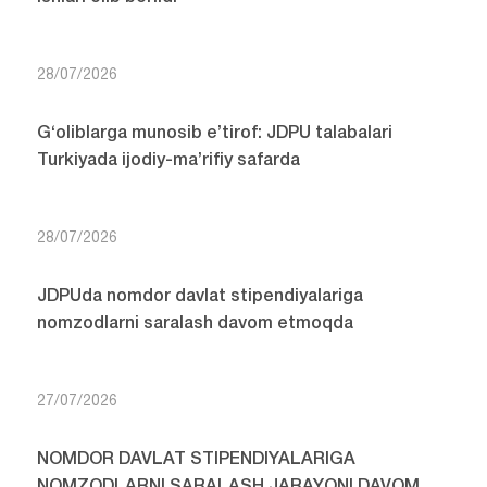
28/07/2026
G‘oliblarga munosib e’tirof: JDPU talabalari
Turkiyada ijodiy-ma’rifiy safarda
28/07/2026
JDPUda nomdor davlat stipendiyalariga
nomzodlarni saralash davom etmoqda
27/07/2026
NOMDOR DAVLAT STIPENDIYALARIGA
NOMZODLARNI SARALASH JARAYONI DAVOM