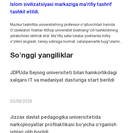
Islom sivilizatsiyasi markaziga ma’rifiy tashrif
tashkil etildi.
Mazkur tashrifda universitetning professor-o‘qituvchilari hamda
O‘zbekiston Yoshlar ittifoqi universitet boshlang‘ich tashkilotining
yetakchilari ishtirok etdi. Ma’rifiy safar talaba-yoshlarda milliy
o‘zlikni anglash, tarixiy xotiraga hurmat, vatanparvarlik tuyg‘ularini...
So'nggi yangiliklar
JDPUda Sejong universiteti bilan hamkorlikdagi
xalqaro IT va madaniyat dasturiga start berildi
03/08/2026
Jizzax davlat pedagogika universitetida
narkojinoyatlar profilaktikasi bo‘yicha o‘rganish
ishlari olib borildi