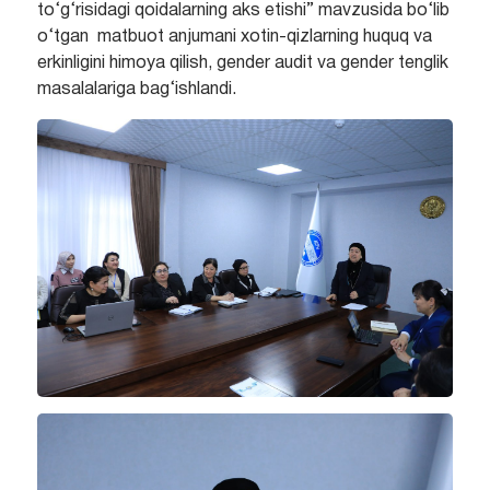
to‘g‘risidagi qoidalarning aks etishi” mavzusida bo‘lib
o‘tgan matbuot anjumani xotin-qizlarning huquq va
erkinligini himoya qilish, gender audit va gender tenglik
masalalariga bag‘ishlandi.