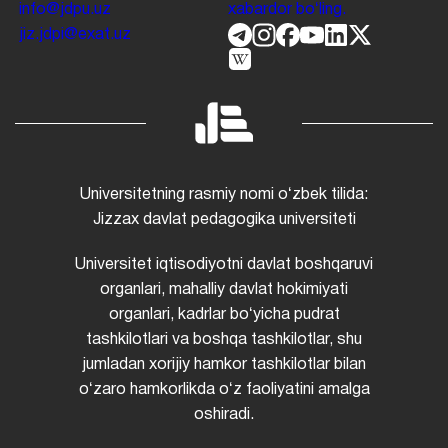
info@jdpu.uz
xabardor boʻling.
jiz.jdpi@exat.uz
Universitetning rasmiy nomi oʻzbek tilida:
Jizzax davlat pedagogika universiteti
Universitet iqtisodiyotni davlat boshqaruvi
organlari, mahalliy davlat hokimiyati
organlari, kadrlar boʻyicha pudrat
tashkilotlari va boshqa tashkilotlar, shu
jumladan xorijiy hamkor tashkilotlar bilan
oʻzaro hamkorlikda oʻz faoliyatini amalga
oshiradi.