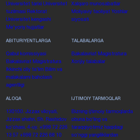
Universitet tarixi
Universitet
Xalqaro munosabatlar
tuzilmasi
Rektorat
Moliyaviy faoliyat
Yoshlar
Universitet kengashi
siyosati
Me'yoriy hujjatlar
ABITURIYENTLARGA
TALABALARGA
Qabul komissiyasi
Bakalavriat
Magistratura
Bakalavriat
Magistratura
Xorijiy talabalar
Ikkinchi oliy taʼlim
Bilim va
malakalarni baholash
agentligi
ALOQA
IJTIMOIY TARMOQLAR
130100. Jizzax viloyati,
Bizning ijtimoiy tarmoqlarda
Jizzax shahri, Sh. Rashidov
obuna boʻling va
koʻchasi, 4-uy.
+998 72 226
taraqqiyotimiz haqidagi
13 57
+998 72 226 68 10
soʻnggi yangiliklardan