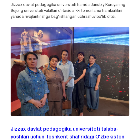
Jizzax davlat pedagogika universiteti hamda Janubiy Koreyaning
Sejong universiteti vakillari o‘rtasida ikki tomonlama hamkorlikni
yanada rivojlantirishga bag‘ishlangan uchrashuv bo‘lib o‘tdi.
Jizzax davlat pedagogika universiteti talaba-
yoshlari uchun Toshkent shahridagi O‘zbekiston