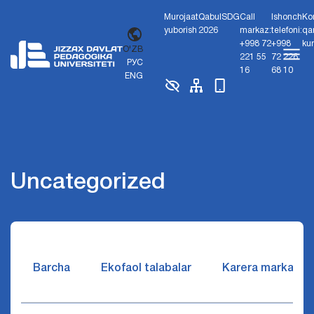
Murojaat
Qabul
SDG
Call
Ishonch
Ko
yuborish
2026
markaz:
telefoni:
qa
+998 72
+998
ku
O'ZB
221 55
72 226
РУС
16
68 10
ENG
Uncategorized
Barcha
Ekofaol talabalar
Karera markazi