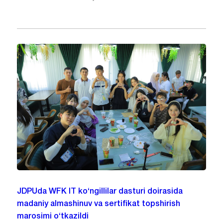
JDPUda WFK IT ko‘ngillilar dasturi doirasida
madaniy almashinuv va sertifikat topshirish
marosimi o‘tkazildi