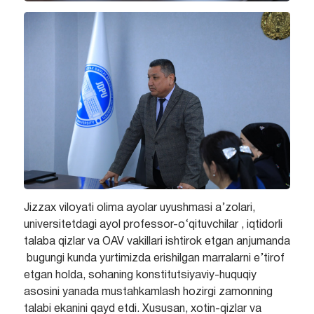
Jizzax viloyati olima ayolar uyushmasi a’zolari,
universitetdagi ayol professor-o‘qituvchilar , iqtidorli
talaba qizlar va OAV vakillari ishtirok etgan anjumanda
bugungi kunda yurtimizda erishilgan marralarni e’tirof
etgan holda, sohaning konstitutsiyaviy-huquqiy
asosini yanada mustahkamlash hozirgi zamonning
talabi ekanini qayd etdi. Xususan, xotin-qizlar va