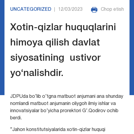
UNCATEGORIZED
12/03/2023
Chop etish
|
Xotin-qizlar huquqlarini
himoya qilish davlat
siyosatining ustivor
yo‘nalishdir.
JDPUda bo‘lib o‘tgna matbuot anjumani ana shunday
nomlandi matbuot anjumanin oliygoh ilmiy ishlar va
innovatsiyalar bo‘yicha prorektori G‘.Qodirov ochib
berdi.
“Jahon konstitutsiyalarida xotin-qizlar huquqi