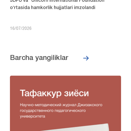
JDPU va “Unicorn International Foundation”
o‘rtasida hamkorlik hujjatlari imzolandi
16/07/2026
Barcha yangiliklar