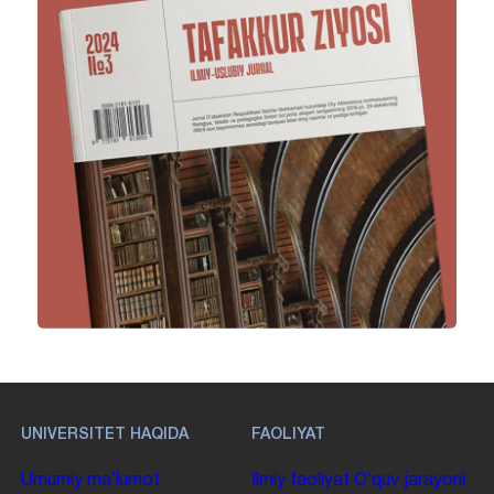
UNIVERSITET HAQIDA
FAOLIYAT
Umumiy maʼlumot
Ilmiy faoliyat
Oʻquv jarayoni