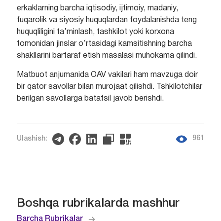
erkaklarning barcha iqtisodiy, ijtimoiy, madaniy,
fuqarolik va siyosiy huquqlardan foydalanishda teng
huquqliligini ta’minlash, tashkilot yoki korxona
tomonidan jinslar o‘rtasidagi kamsitishning barcha
shakllarini bartaraf etish masalasi muhokama qilindi.
Matbuot anjumanida OAV vakilari ham mavzuga doir
bir qator savollar bilan murojaat qilishdi. Tshkilotchilar
berilgan savollarga batafsil javob berishdi.
961
Ulashish:
Boshqa rubrikalarda mashhur
Barcha Rubrikalar