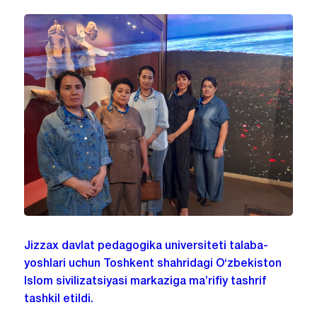
Jizzax davlat pedagogika universiteti talaba-
yoshlari uchun Toshkent shahridagi O‘zbekiston
Islom sivilizatsiyasi markaziga ma’rifiy tashrif
tashkil etildi.