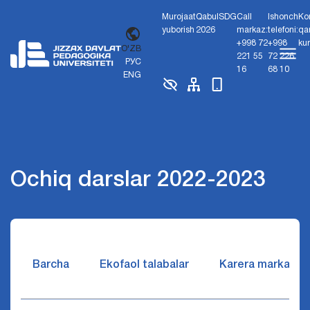
Murojaat
Qabul
SDG
Call
Ishonch
Ko
yuborish
2026
markaz:
telefoni:
qa
+998 72
+998
ku
O'ZB
221 55
72 226
РУС
16
68 10
ENG
Ochiq darslar 2022-2023
Barcha
Ekofaol talabalar
Karera markazi