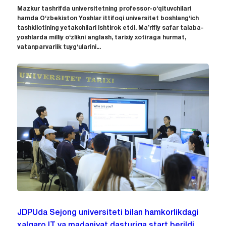
Mazkur tashrifda universitetning professor-o‘qituvchilari
hamda O‘zbekiston Yoshlar ittifoqi universitet boshlang‘ich
tashkilotining yetakchilari ishtirok etdi. Ma’rifiy safar talaba-
yoshlarda milliy o‘zlikni anglash, tarixiy xotiraga hurmat,
vatanparvarlik tuyg‘ularini...
JDPUda Sejong universiteti bilan hamkorlikdagi
xalqaro IT va madaniyat dasturiga start berildi