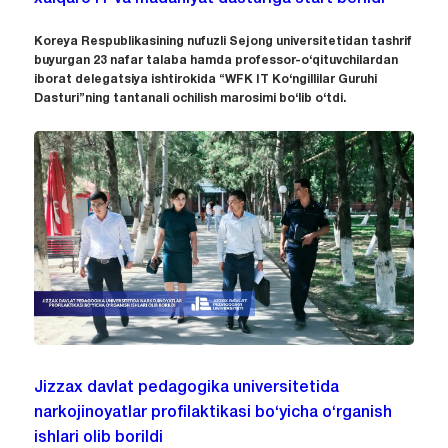
Koreya Respublikasining nufuzli Sejong universitetidan tashrif
buyurgan 23 nafar talaba hamda professor-o‘qituvchilardan
iborat delegatsiya ishtirokida “WFK IT Ko‘ngillilar Guruhi
Dasturi”ning tantanali ochilish marosimi bo‘lib o‘tdi.
Jizzax davlat pedagogika universitetida
narkojinoyatlar profilaktikasi bo‘yicha o‘rganish
ishlari olib borildi