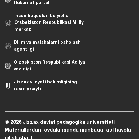
Hukumat portali
Inson huquqlari bo‘yicha
O‘zbekiston Respublikasi Milliy
markazi
Bilim va malakalarni baholash
agentligi
O‘zbekiston Respublikasi Adliya
vazirligi
Jizzax viloyati hokimligining
rasmiy sayti
© 2026 Jizzax davlat pedagogika universiteti
Materiallardan foydalanganda manbaga faol havola
qilish shart