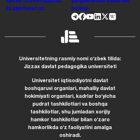
226 68 10
info@jdpu.uz
yangiliklardan xabardor
jiz.jdpi@exat.uz
boʻling.
Universitetning rasmiy nomi oʻzbek tilida:
Jizzax davlat pedagogika universiteti
Universitet iqtisodiyotni davlat
boshqaruvi organlari, mahalliy davlat
hokimiyati organlari, kadrlar boʻyicha
pudrat tashkilotlari va boshqa
tashkilotlar, shu jumladan xorijiy
hamkor tashkilotlar bilan oʻzaro
hamkorlikda oʻz faoliyatini amalga
oshiradi.