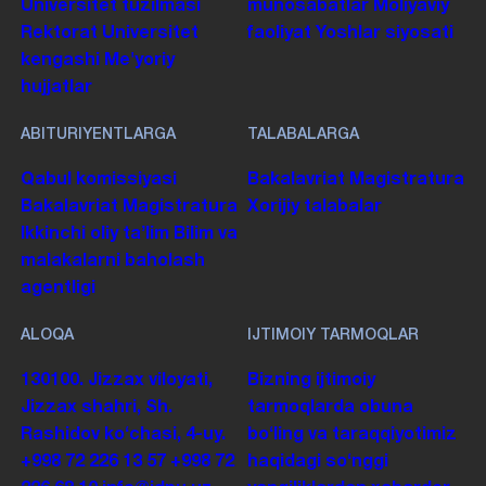
Universitet tuzilmasi
munosabatlar
Moliyaviy
Rektorat
Universitet
faoliyat
Yoshlar siyosati
kengashi
Me'yoriy
hujjatlar
ABITURIYENTLARGA
TALABALARGA
Qabul komissiyasi
Bakalavriat
Magistratura
Bakalavriat
Magistratura
Xorijiy talabalar
Ikkinchi oliy taʼlim
Bilim va
malakalarni baholash
agentligi
ALOQA
IJTIMOIY TARMOQLAR
130100. Jizzax viloyati,
Bizning ijtimoiy
Jizzax shahri, Sh.
tarmoqlarda obuna
Rashidov koʻchasi, 4-uy.
boʻling va taraqqiyotimiz
+998 72 226 13 57
+998 72
haqidagi soʻnggi