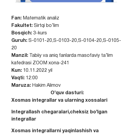
Fan:
Matematik analiz
Fakultet:
Sirtqi bo’lim
Bosqich:
3-kurs
Guruh:
S-0101-20,S-0103-20,S-0104-20,S-0105-
20
Manzil:
Tabiiy va aniq fanlarda masofaviy ta’lim
kafedrasi ZOOM xona-241
Kun:
10.11.2022 yil
Vaqti:
12:00
Maruza:
Hakim Alimov
O’quv dasturi:
Xosmas integrallar va ularning xossalari
Integrallash chegaralari,cheksiz bo’lgan
integrallar
Xosmas integrallarni yaqinlashish va