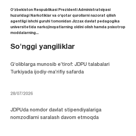
O‘zbekiston Respublikasi Prezidenti Administratsiyasi
huzuridagi Narkotiklar va o‘qotar qurollarni nazorat qilish
agentligi ishchi guruhi tomonidan Jizzax davlat pedagogika
universitetida narkojinoyatlarning oldini olish hamda psixotrop
moddalarning...
So'nggi yangiliklar
G‘oliblarga munosib e’tirof: JDPU talabalari
Turkiyada ijodiy-ma’rifiy safarda
28/07/2026
JDPUda nomdor davlat stipendiyalariga
nomzodlarni saralash davom etmoqda