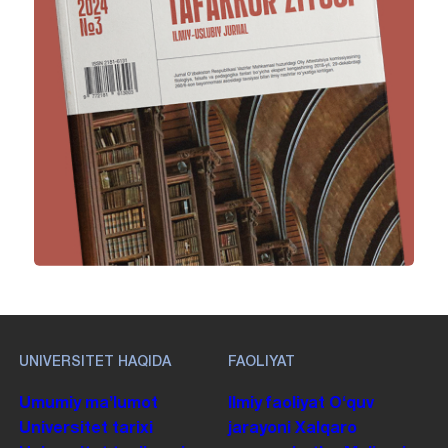
UNIVERSITET HAQIDA
FAOLIYAT
Umumiy maʼlumot
Ilmiy faoliyat
Oʻquv
Universitet tarixi
jarayoni
Xalqaro