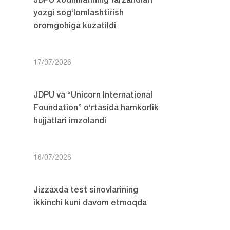
JDPU xodimlarining farzandlari
yozgi sog‘lomlashtirish
oromgohiga kuzatildi
17/07/2026
JDPU va “Unicorn International
Foundation” o‘rtasida hamkorlik
hujjatlari imzolandi
16/07/2026
Jizzaxda test sinovlarining
ikkinchi kuni davom etmoqda