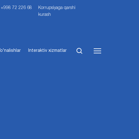
i: +998 72 226 68
Korrupsiyaga qarshi
kurash
o‘nalishlar
Interaktiv xizmatlar