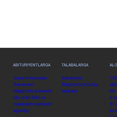
ABITURIYENTLARGA
TALABALARGA
AL
Qabul komissiyasi
Bakalavriat
130
Bakalavriat
Magistratura
Xorijiy
vilo
Magistratura
Ikkinchi
talabalar
Sh.
oliy taʼlim
Bilim va
4-u
malakalarni baholash
57
agentligi
inf