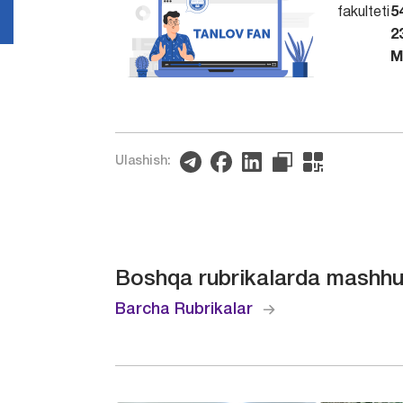
fakulteti
5
2
M
Ulashish:
Boshqa rubrikalarda mashhu
Barcha Rubrikalar