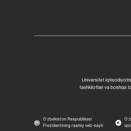
Universitet iqtisodiyotn
tashkilotlari va boshqa ta
Oʻzbekiston Respublikasi
Oʻz
Prezidentining rasmiy veb-sayti
qon