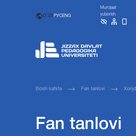
Murojaat
yuborish
O'ZB
РУС
ENG
Bosh sahifa
Fan tanlovi
Xorij
Fan tanlovi