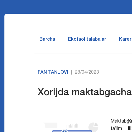
Barcha
Ekofaol talabalar
Karer
FAN TANLOVI
28/04/2023
|
Xorijda maktabgacha 
Maktabga
X
ta’lim
I