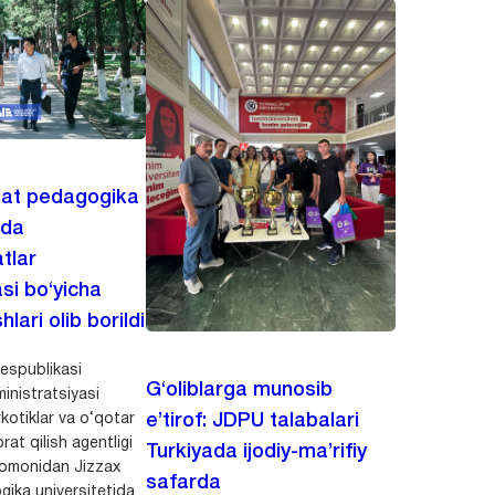
lat pedagogika
ida
tlar
asi bo‘yicha
hlari olib borildi
espublikasi
G‘oliblarga munosib
inistratsiyasi
kotiklar va o‘qotar
e’tirof: JDPU talabalari
rat qilish agentligi
Turkiyada ijodiy-ma’rifiy
 tomonidan Jizzax
safarda
gika universitetida