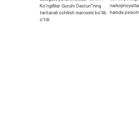
narkojinoyatlar
Ko‘ngillilar Guruhi Dasturi”ning
hamda psixotr
tantanali ochilish marosimi bo‘lib
o‘tdi.