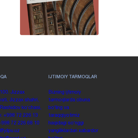
OQA
IJTIMOIY TARMOQLAR
100. Jizzax
Bizning ijtimoiy
yati, Jizzax shahri,
tarmoqlarda obuna
 Rashidov koʻchasi,
boʻling va
y.
+998 72 226 13
taraqqiyotimiz
+998 72 226 68 10
haqidagi soʻnggi
o@jdpu.uz
yangiliklardan xabardor