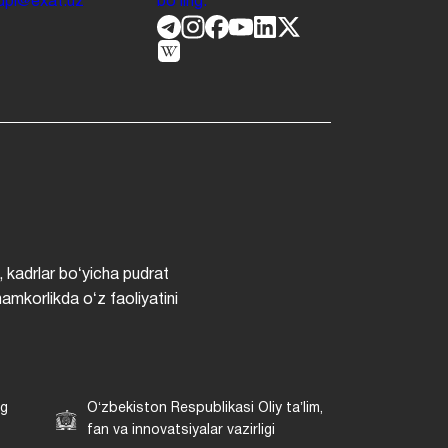
.jdpi@exat.uz
boʻling.
, kadrlar boʻyicha pudrat
hamkorlikda oʻz faoliyatini
ng
Oʻzbekiston Respublikasi Oliy taʼlim,
fan va innovatsiyalar vazirligi