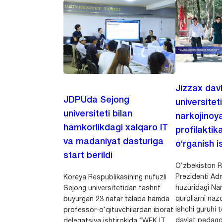
Jizzax dav
JDPUda Sejong
universitet
universiteti bilan
narkojinoya
hamkorlikdagi xalqaro IT
profilaktik
va madaniyat dasturiga
o‘rganish is
start berildi
O‘zbekiston R
Prezidenti Adm
Koreya Respublikasining nufuzli
huzuridagi Nar
Sejong universitetidan tashrif
qurollarni nazo
buyurgan 23 nafar talaba hamda
ishchi guruhi
professor-o‘qituvchilardan iborat
davlat pedago
delegatsiya ishtirokida “WFK IT