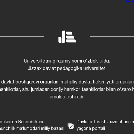
jiz
Universitetning rasmiy nomi oʻzbek tilida:
Jizzax davlat pedagogika universiteti
i davlat boshqaruvi organlari, mahalliy davlat hokimiyati organlari
shkilotlar, shu jumladan xorijiy hamkor tashkilotlar bilan oʻzaro 
amalga oshiradi.
bekiston Respublikasi
Davlat interaktiv xizmatlarini
unchilik maʼlumotlari milliy bazasi
yagona portali