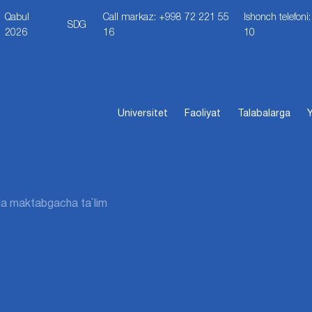
Qabul
Call markaz: +998 72 221 55
Ishonch telefon
SDG
2026
16
10
Universitet
Faoliyat
Talabalarga
Y
da maktabgacha ta`lim