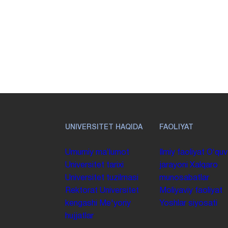
UNIVERSITET HAQIDA
FAOLIYAT
Umumiy maʼlumot
Ilmiy faoliyat
Oʻquv
Universitet tarixi
jarayoni
Xalqaro
Universitet tuzilmasi
munosabatlar
Rektorat
Universitet
Moliyaviy faoliyat
kengashi
Me'yoriy
Yoshlar siyosati
hujjatlar