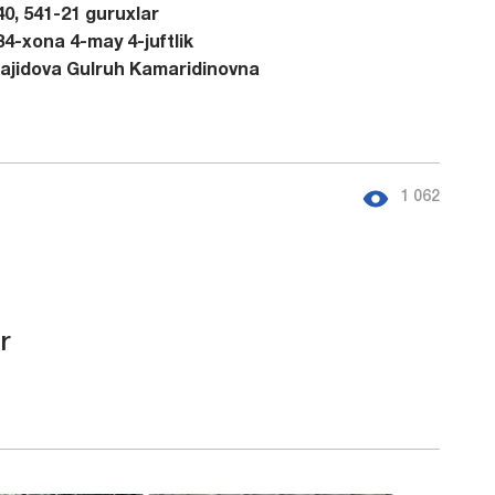
40, 541-21 guruxlar
34-xona 4-may 4-juftlik
ajidova Gulruh Kamaridinovna
1 062
r