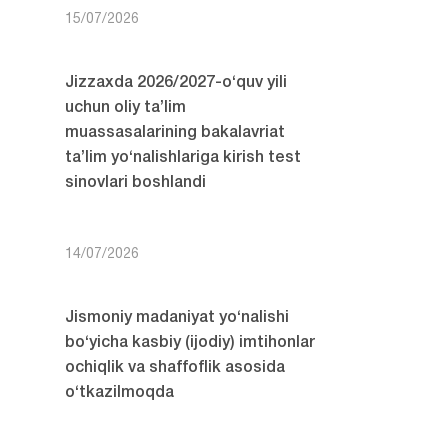
15/07/2026
Jizzaxda 2026/2027-o‘quv yili
uchun oliy ta’lim
muassasalarining bakalavriat
ta’lim yo‘nalishlariga kirish test
sinovlari boshlandi
14/07/2026
Jismoniy madaniyat yo‘nalishi
bo‘yicha kasbiy (ijodiy) imtihonlar
ochiqlik va shaffoflik asosida
o‘tkazilmoqda