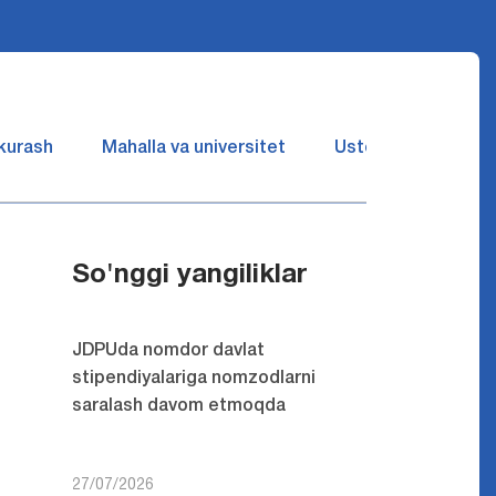
 kurash
Mahalla va universitet
Ustozlar suhbatin 
So'nggi yangiliklar
JDPUda nomdor davlat
stipendiyalariga nomzodlarni
saralash davom etmoqda
27/07/2026