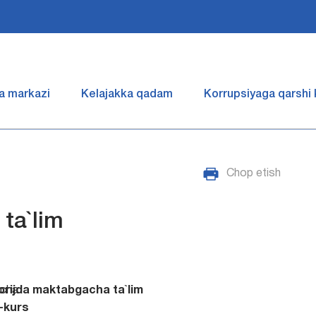
a markazi
Kelajakka qadam
Korrupsiyaga qarshi
Chop etish
ta`lim
cha
orijda maktabgacha ta`lim
II-kurs