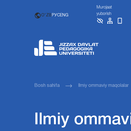
Murojaat
yuborish
O'ZB
РУС
ENG
Bosh sahifa
Ilmiy ommaviy maqolalar
Ilmiy ommav