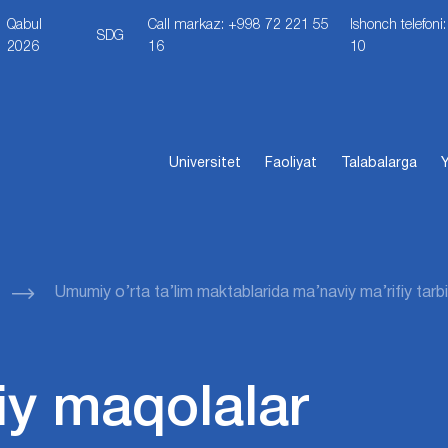
Qabul
Call markaz: +998 72 221 55
Ishonch telefon
SDG
2026
16
10
Universitet
Faoliyat
Talabalarga
Y
Umumiy o’rta ta’lim maktablarida ma’naviy ma’rifiy tarb
iy maqolalar