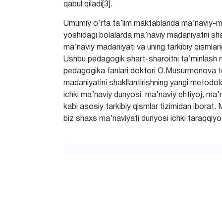
qаbul qilаdi[3].
Umumiy о‘rtа tа’lim mаktаblаridа mа’nаviy-m
yoshidаgi bolаlаrdа mа’nаviy mаdаniyаtni shаkl
mа’nаviy mаdаniyаti vа uning tаrkibiy qismlаri
Ushbu pedаgogik shаrt-shаroitni tа’minlаsh m
pedаgogikа fаnlаri doktori O.Musurmonovа to
mаdаniyаtini shаkllаntirishning yаngi metodo
ichki mа’nаviy dunyosi mа’nаviy ehtiyoj, mа’n
kаbi аsosiy tаrkibiy qismlаr tizimidаn iborа
biz shахs mа’nаviyаti dunyosi ichki tаrаqqiyoti