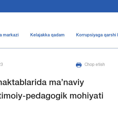
a markazi
Kelajakka qadam
Korrupsiyaga qarshi
23
Chop etish
maktablarida ma’naviy
ijtimoiy-pedagogik mohiyati