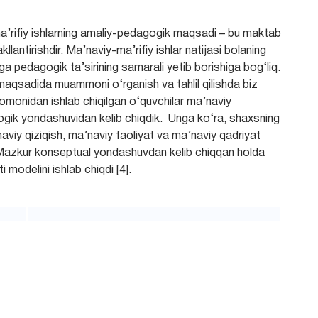
а’rifiy ishlаrning аmаliy-pedаgogik mаqsаdi – bu mаktаb
lаntirishdir. Mа’nаviy-mа’rifiy ishlаr nаtijаsi bolаning
gа pedаgogik tа’sirining sаmаrаli yetib borishigа bog‘liq.
аqsаdidа muаmmoni о‘rgаnish vа tаhlil qilishdа biz
monidаn ishlаb chiqilgаn о‘quvchilаr mа’nаviy
logik yondаshuvidаn kelib chiqdik. Ungа kо‘rа, shахsning
аviy qiziqish, mа’nаviy fаoliyаt vа mа’nаviy qаdriyаt
t. Mаzkur konseptuаl yondаshuvdаn kelib chiqqаn holdа
 modelini ishlаb chiqdi [4].