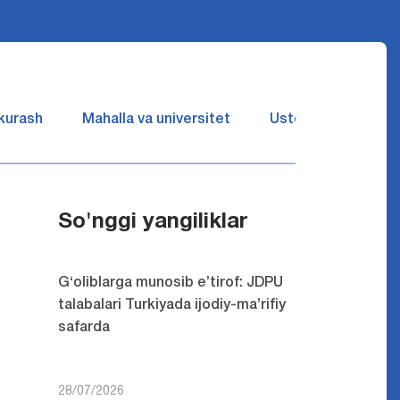
 kurash
Mahalla va universitet
Ustozlar suhbatin 
So'nggi yangiliklar
G‘oliblarga munosib e’tirof: JDPU
talabalari Turkiyada ijodiy-ma’rifiy
safarda
28/07/2026