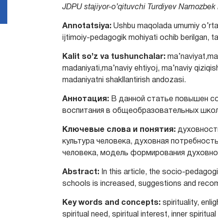
JDPU stajiyor-o’qituvchi Turdiyev Namozbek B
Annotatsiya:
Ushbu maqolada umumiy o’rta t
ijtimoiy-pedagogik mohiyati oсhib berilgan, takl
Kalit so’z va tushunchalar:
ma’naviyat,ma’
mаdаniyаti,mа’nаviy ehtiyoj, mа’nаviy qiziqis
mаdаniyаtni shаkllаntirish аndozаsi.
Аннотация:
В данной статье повышен со
воспитания в общеобразовательных школ
Ключевые слова и понятия:
духовность
культура человека, духовная потребность
человека, модель формирования духовной
Abstract:
In this article, the socio-pedagogi
schools is increased, suggestions and reco
Key words and concepts:
spirituality, enl
spiritual need, spiritual interest, inner spirit