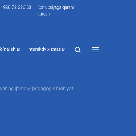
i: +998 72 226 68
Korrupsiyaga qarshi
kurash
o‘nalishlar
Interaktiv xizmatlar
iyaning ijtimoiy-pedagogik mohiyati