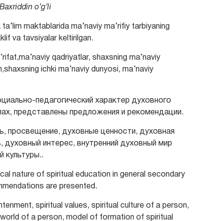
axriddin o’g’li
a’lim maktablarida ma’naviy ma’rifiy tarbiyaning
if va tavsiyalar keltirilgan.
rifat,mа’nаviy qаdriyаtlаr, shахsning mа’nаviy
h,shахsning ichki mа’nаviy dunyosi, mа’nаviy
циально-педагогический характер духовного
ах, представлены предложения и рекомендации.
, просвещение, духовные ценности, духовная
, духовный интерес, внутренний духовный мир
 культуры..
cal nature of spiritual education in general secondary
mmendations are presented.
ightenment, spiritual values, spiritual culture of a person,
ual world of a person, model of formation of spiritual