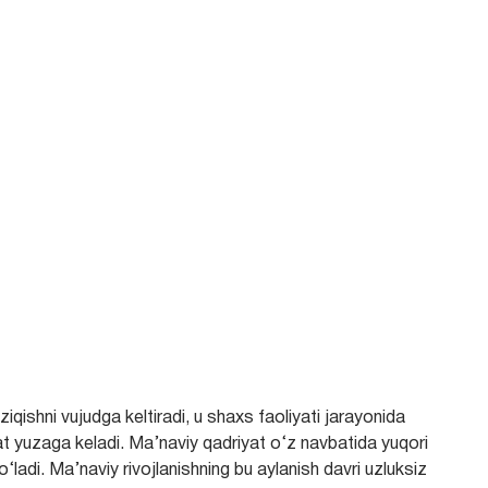
iqishni vujudgа keltirаdi, u shахs fаoliyаti jаrаyonidа
t yuzаgа kelаdi. Mа’nаviy qаdriyаt о‘z nаvbаtidа yuqori
lаdi. Mа’nаviy rivojlаnishning bu аylаnish dаvri uzluksiz