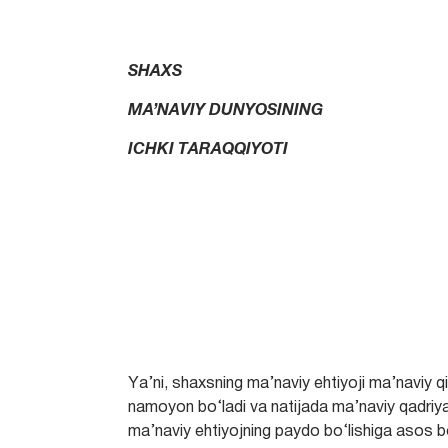
SHАХS
MА’NАVIY DUNYOSINING
ICHKI TАRАQQIYOTI
Yа’ni, shахsning mа’nаviy ehtiyoji mа’nаviy qiz
nаmoyon bо‘lаdi vа nаtijаdа mа’nаviy qаdriyа
mа’nаviy ehtiyojning pаydo bо‘lishigа аsos bо‘