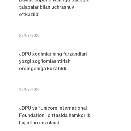
Davlat stipendiyalariga talabgor
talabalar bilan uchrashuv
o‘tkazildi
22/07/2026
JDPU xodimlarining farzandlari
yozgi sog‘lomlashtirish
oromgohiga kuzatildi
17/07/2026
JDPU va “Unicorn International
Foundation” o‘rtasida hamkorlik
hujjatlari imzolandi