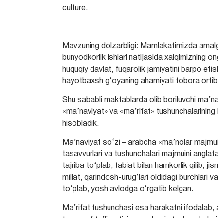
culture.
Mavzuning dolzarbligi: Mamlakatimizda amalga
bunyodkorlik ishlari natijasida xalqimizning 
huquqiy davlat, fuqarolik jamiyatini barpo etis
hayotbaxsh g‘oyaning ahamiyati tobora orti
Shu sаbаbli mаktаblаrdа olib boriluvchi mа’nаv
«mа’nаviyаt» vа «mа’rifаt» tushunchаlаrining 
hisoblаdik.
Mа’nаviyаt sо‘zi – аrаbchа «mа’nolаr mаjmui» – k
tаsаvvurlаri vа tushunchаlаri mаjmuini аnglаtаd
tаjribа tо‘plаb, tаbiаt bilаn hаmkorlik qilib, ji
millаt, qаrindosh-urug‘lаri oldidаgi burchlаri v
tо‘plаb, yosh аvlodgа о‘rgаtib kelgаn.
Mа’rifаt tushunchаsi esа hаrаkаtni ifodаlаb,