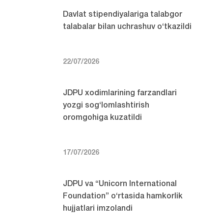
Davlat stipendiyalariga talabgor
talabalar bilan uchrashuv o‘tkazildi
22/07/2026
JDPU xodimlarining farzandlari
yozgi sog‘lomlashtirish
oromgohiga kuzatildi
17/07/2026
JDPU va “Unicorn International
Foundation” o‘rtasida hamkorlik
hujjatlari imzolandi