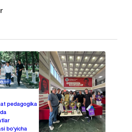
r
lat pedagogika
ida
tlar
asi bo‘yicha