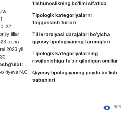
tilshunoslikning bo’limi sifatida
ura
Tipologik kategoriyalarni
1
taqqoslash turlari
0-22
ijiy tillar
Til ierarxiyasi darajalari bo’yicha
 423-xona
qiyosiy tipologiyaning tarmoqlari
el 2023 yil
Tipologik kategoriyalarning
30
rivojlanishiga ta’sir qiladigan omillar
ashg’ulot:
o’riyeva N.Q
Qiyosiy tipologiyaning paydo bo’lish
sabablari
906