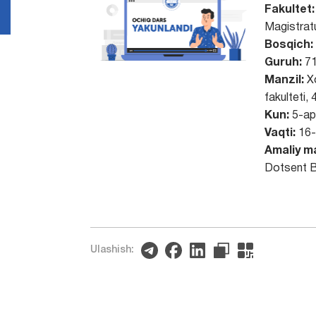
Fakultet:
Magistrat
Bosqich:
Guruh:
71
Manzil:
Xor
fakulteti,
Kun:
5-apr
Vaqti:
16-
Amaliy m
Dotsent B
Ulashish: