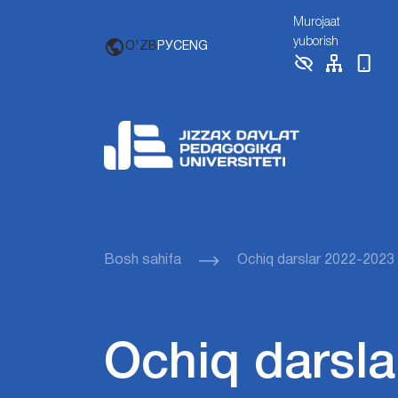
Murojaat
yuborish
O'ZB
РУС
ENG
Bosh sahifa
Ochiq darslar 2022-2023
Ochiq darsla