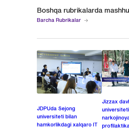
Boshqa rubrikalarda mashhu
Barcha Rubrikalar
Jizzax dav
JDPUda Sejong
universitet
universiteti bilan
narkojinoya
hamkorlikdagi xalqaro IT
profilaktik