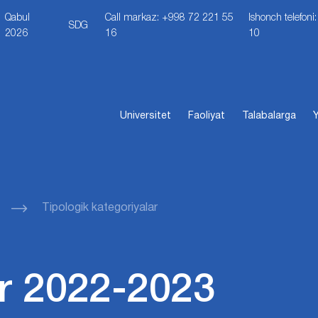
Qabul
Call markaz: +998 72 221 55
Ishonch telefon
SDG
2026
16
10
Universitet
Faoliyat
Talabalarga
Y
Tipologik kategoriyalar
r 2022-2023