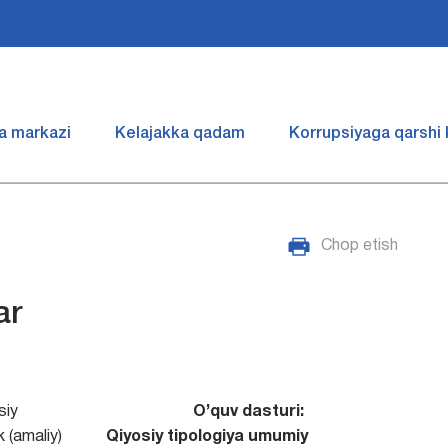
a markazi
Kelajakka qadam
Korrupsiyaga qarshi
Chop etish
ar
siy
O’quv dasturi:
k (amaliy)
Qiyosiy tipologiya umumiy