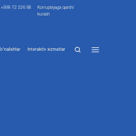
i: +998 72 226 68
Korrupsiyaga qarshi
kurash
o‘nalishlar
Interaktiv xizmatlar