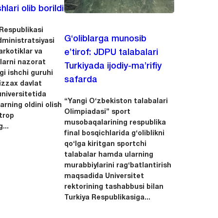
hlari olib borildi
Respublikasi
G‘oliblarga munosib
dministratsiyasi
arkotiklar va
e’tirof: JDPU talabalari
llarni nazorat
Turkiyada ijodiy-ma’rifiy
igi ishchi guruhi
safarda
zzax davlat
niversitetida
“Yangi O‘zbekiston talabalari
arning oldini olish
Olimpiadasi” sport
trop
musobaqalarining respublika
...
final bosqichlarida g‘oliblikni
qo‘lga kiritgan sportchi
talabalar hamda ularning
murabbiylarini rag‘batlantirish
maqsadida Universitet
rektorining tashabbusi bilan
Turkiya Respublikasiga...