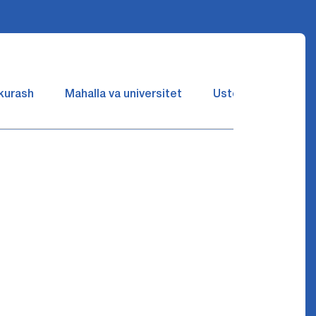
 kurash
Mahalla va universitet
Ustozlar suhbatin 