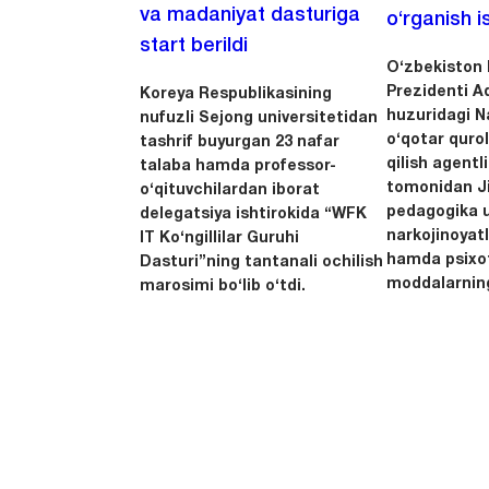
va madaniyat dasturiga
o‘rganish is
start berildi
O‘zbekiston 
Prezidenti A
Koreya Respublikasining
huzuridagi N
nufuzli Sejong universitetidan
o‘qotar quro
tashrif buyurgan 23 nafar
qilish agentl
talaba hamda professor-
tomonidan Ji
o‘qituvchilardan iborat
pedagogika u
delegatsiya ishtirokida “WFK
narkojinoyatl
IT Ko‘ngillilar Guruhi
hamda psixo
Dasturi”ning tantanali ochilish
moddalarning
marosimi bo‘lib o‘tdi.