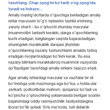
tasvirlang. Chap oyog‘ini ko‘tarib o‘ng oyog‘ida
turadi va hokazo…
Amaliy mashg‘ulotlarda o‘quvchiga beriladigan amaliy
ishlar mavzusini to‘g‘ri tanlashni tashkil etishning
zaruriy sharti – bu o‘qituvchi shunday mavzular
(muammoli)ni tanlashi kerakki, ularga o‘quvchilarning
kuchi etadigan, belgilangan vaqtda bajaraoladigan,
shuningdek murakkablik darajasi jihatidan
o‘quvchilarning nazariy tushunchlarini amalda tatbiq
etadigan rivojlantiradigan bo‘lishi kerak. Bu esa
nazariy bilimlarni murakkabroq muammoli vaziyatda
qo‘llaydigan tavsifdagi amaliy ishlarni taqozo etadi.
Agar amaliy ishlardagi mavzular va vazifalar bir xil
ko‘rinishga yoki mazmunga ega bo‘lsa, u holda ular
zerikarli, ijodkorlikdan mahrum, qiziqarsiz bo‘ladi va
ko‘pincha o‘qituvchining yuklamasida berilgan soatini
bajarishdagi oddiy rasmiyatchilik faoliyatidangina
iborat bo‘lib qoladi. SHu ma’noda, turli didaktik