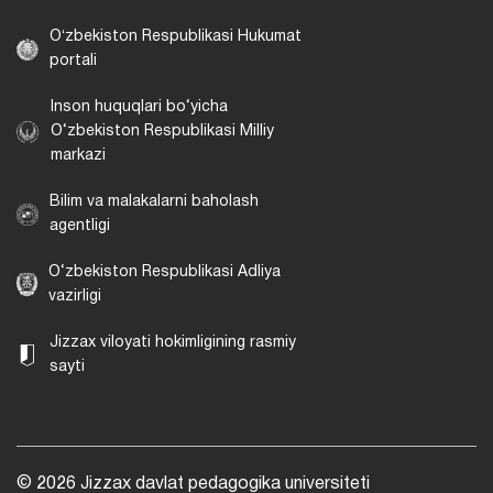
Oʻzbekiston Respublikasi Hukumat
portali
Inson huquqlari bo‘yicha
O‘zbekiston Respublikasi Milliy
markazi
Bilim va malakalarni baholash
agentligi
O‘zbekiston Respublikasi Adliya
vazirligi
Jizzax viloyati hokimligining rasmiy
sayti
© 2026 Jizzax davlat pedagogika universiteti