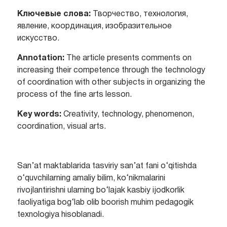
Ключевые слова:
Творчество, технология,
явление, координация, изобразительное
искусство.
Annotation:
The article presents comments on
increasing their competence through the technology
of coordination with other subjects in organizing the
process of the fine arts lesson.
Key words:
Creativity, technology, phenomenon,
coordination, visual arts.
San’at mаktablarida tasviriy san’at fani o‘qitishda
o‘quvchilarning amaliy bilim, ko‘nikmalarini
rivojlantirishni ulаrning bo‘lajak kasbiy ijodkorlik
faoliyatiga bog‘lab olib boorish muhim pedagogik
texnologiya hisoblanadi.