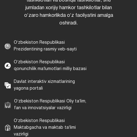
tashkilotlari va boshqa tashkilotlar, shu
jumladan xorijiy hamkor tashkilotlar bilan
oʻzaro hamkorlikda oʻz faoliyatini amalga
oshiradi.
Oʻzbekiston Respublikasi
Prezidentining rasmiy veb-sayti
Oʻzbekiston Respublikasi
qonunchilik maʼlumotlari milliy bazasi
Davlat interaktiv xizmatlarining
yagona portali
Oʻzbekiston Respublikasi Oliy taʼlim,
fan va innovatsiyalar vazirligi
Oʻzbekiston Respublikasi
Maktabgacha va maktab taʼlimi
vazirligi