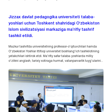
Jizzax davlat pedagogika universiteti talaba-
yoshlari uchun Toshkent shahridagi O‘zbekiston
Islom sivilizatsiyasi markaziga ma’rifiy tashrif
tashkil etildi.
Mazkur tashrifda universitetning professor-o‘qituvchilari hamda
O‘zbekiston Yoshlar ittifoqi universitet boshlang‘ich tashkilotining
yetakchilari ishtirok etdi. Ma’rifiy safar talaba-yoshlarda milliy
o‘zlikni anglash, tarixiy xotiraga hurmat, vatanparvarlik tuyg‘ularini...