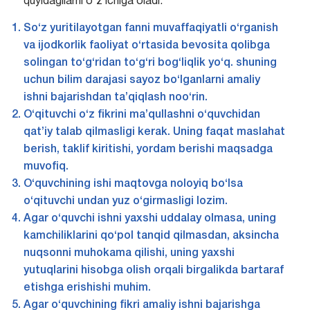
quyidagilarni o‘z ichiga oladi:
So‘z yuritilayotgan fanni muvaffaqiyatli o‘rganish
va ijodkorlik faoliyat o‘rtasida bevosita qolibga
solingan to‘g‘ridan to‘g‘ri bog‘liqlik yo‘q. shuning
uchun bilim darajasi sayoz bo‘lganlarni amaliy
ishni bajarishdan ta’qiqlash noo‘rin.
O‘qituvchi o‘z fikrini ma’qullashni o‘quvchidan
qat’iy talab qilmasligi kerak. Uning faqat maslahat
berish, taklif kiritishi, yordam berishi maqsadga
muvofiq.
O‘quvchining ishi maqtovga noloyiq bo‘lsa
o‘qituvchi undan yuz o‘girmasligi lozim.
Agar o‘quvchi ishni yaxshi uddalay olmasa, uning
kamchiliklarini qo‘pol tanqid qilmasdan, aksincha
nuqsonni muhokama qilishi, uning yaxshi
yutuqlarini hisobga olish orqali birgalikda bartaraf
etishga erishishi muhim.
Agar o‘quvchining fikri amaliy ishni bajarishga