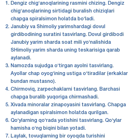
Dengiz chig‘anoqlarining rasmini chizing. Dengiz
chig‘anoqlarining sirtidagi buralish chiziqlari
chapga spiralsimon holatda bo‘ladi.
Janubiy va Shimoliy yarimshardagi dovul
girdibodining suratini tasvirlang. Dovul girdibodi
Janubiy yarim sharda soat mili yo‘nalishida
SHimoliy yarim sharda uning teskarisiga qarab
aylanadi.
Namozda sujudga o‘tirgan ayolni tasvirlang.
Ayollar chap oyog‘ining ustiga o‘tiradilar (erkaklar
bundan mustasno).
Chirmoviq, zarpechaklarni tasvirlang. Barchasi
chapga buralib yuqoriga chirmashadi.
Xivаda minoralar zinapoyasini tasvirlang. Chapga
aylanadigan spiralsimon holatda qurilgan.
Qo‘ylarning qo‘rada yotishini tasvirlang. Qo‘ylar
hamisha o‘ng biqini bilan yotadi.
Laylak, tovuqlarning bir oyoqda turishini