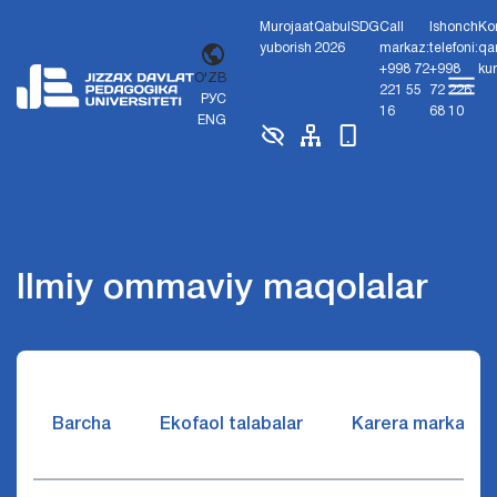
Murojaat
Qabul
SDG
Call
Ishonch
Ko
yuborish
2026
markaz:
telefoni:
qa
+998 72
+998
ku
O'ZB
221 55
72 226
РУС
16
68 10
ENG
Ilmiy ommaviy maqolalar
Barcha
Ekofaol talabalar
Karera markazi