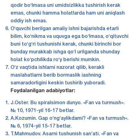
qodir bo‘lmasa uni umidsizlikka tushirish kerak
emas, chunki hamma holatlarda ham uni aniqlash
oddiy ish emas.
O‘quvchi berilgan amaliy ishni bajarishda etarli
bilim, ko‘nikma va uquvga ega bo‘lmasa, o‘qituvchi
buni to‘g‘ri tushunishi kerak, chunki birinchi bor
bunday murakkab ishga qo‘l urilganda shunday
holat ko‘pchilikda ro‘y berishi mumkin.
O‘z vaqtida ishlarni nazorat qilib, kerakli
maslahatlarni berib bormaslik iashning
samaradorligini keskin tushirib yuboradi.
Foydalanilgan adabiyotlar:
J.Oster. Bu spiralsimon dunyo. «Fan va turmush».
№ 10, 1971-yil 16-17 betlar.
A.Kozumin. Gap o‘ng‘aylikdami? «Fan va turmush».
№ 6, 1974-yil 15-17 betlar.
T.Mahmudov. Asarni tushunish san’ati. «Fan va