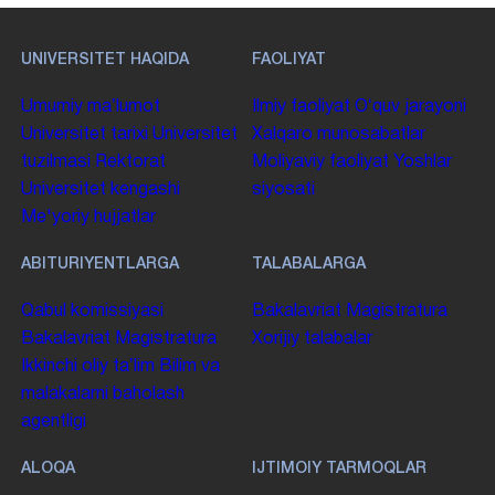
UNIVERSITET HAQIDA
FAOLIYAT
Umumiy maʼlumot
Ilmiy faoliyat
Oʻquv jarayoni
Universitet tarixi
Universitet
Xalqaro munosabatlar
tuzilmasi
Rektorat
Moliyaviy faoliyat
Yoshlar
Universitet kengashi
siyosati
Me'yoriy hujjatlar
ABITURIYENTLARGA
TALABALARGA
Qabul komissiyasi
Bakalavriat
Magistratura
Bakalavriat
Magistratura
Xorijiy talabalar
Ikkinchi oliy taʼlim
Bilim va
malakalarni baholash
agentligi
ALOQA
IJTIMOIY TARMOQLAR