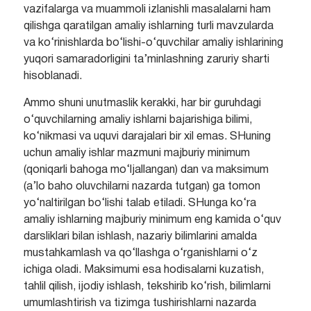
vazifalarga va muammoli izlanishli masalalarni ham
qilishga qaratilgan amaliy ishlarning turli mavzularda
va ko‘rinishlarda bo‘lishi-o‘quvchilar amaliy ishlarining
yuqori samaradorligini ta’minlashning zaruriy sharti
hisoblanadi.
Ammo shuni unutmaslik kerakki, har bir guruhdagi
o‘quvchilarning amaliy ishlarni bajarishiga bilimi,
ko‘nikmasi va uquvi darajalari bir xil emas. SHuning
uchun amaliy ishlar mazmuni majburiy minimum
(qoniqarli bahoga mo‘ljallangan) dan va maksimum
(a’lo baho oluvchilarni nazarda tutgan) ga tomon
yo‘naltirilgan bo‘lishi talab etiladi. SHunga ko‘ra
amaliy ishlarning majburiy minimum eng kamida o‘quv
darsliklari bilan ishlash, nazariy bilimlarini amalda
mustahkamlash va qo‘llashga o‘rganishlarni o‘z
ichiga oladi. Maksimumi esa hodisalarni kuzatish,
tahlil qilish, ijodiy ishlash, tekshirib ko‘rish, bilimlarni
umumlashtirish va tizimga tushirishlarni nazarda