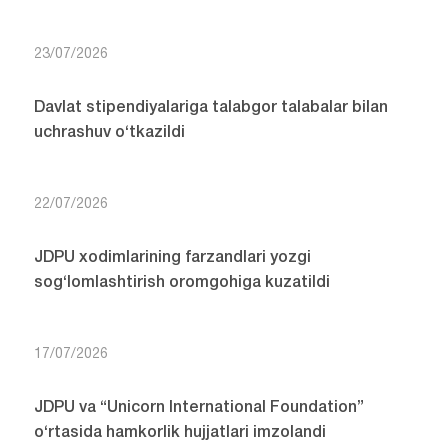
23/07/2026
Davlat stipendiyalariga talabgor talabalar bilan
uchrashuv o‘tkazildi
22/07/2026
JDPU xodimlarining farzandlari yozgi
sog‘lomlashtirish oromgohiga kuzatildi
17/07/2026
JDPU va “Unicorn International Foundation”
o‘rtasida hamkorlik hujjatlari imzolandi