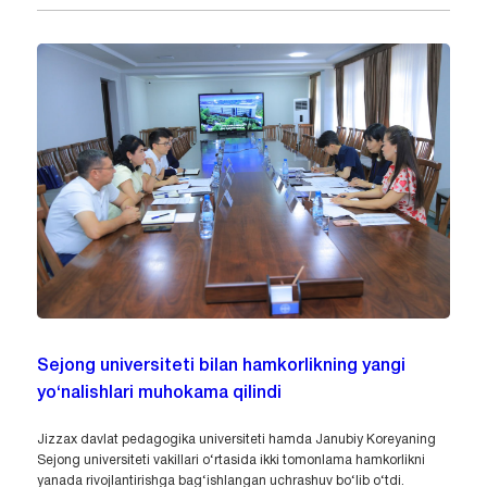
Sejong universiteti bilan hamkorlikning yangi
yo‘nalishlari muhokama qilindi
Jizzax davlat pedagogika universiteti hamda Janubiy Koreyaning
Sejong universiteti vakillari o‘rtasida ikki tomonlama hamkorlikni
yanada rivojlantirishga bag‘ishlangan uchrashuv bo‘lib o‘tdi.