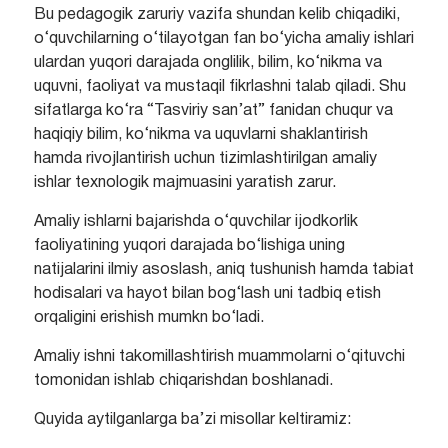
Bu pedagogik zaruriy vazifa shundan kelib chiqadiki,
o‘quvchilarning o‘tilayotgan fan bo‘yicha amaliy ishlari
ulаrdan yuqori darajada onglilik, bilim, ko‘nikma va
uquvni, faoliyat va mustaqil fikrlashni talab qiladi. Shu
sifatlarga ko‘ra “Tasviriy san’at” fanidan chuqur va
haqiqiy bilim, ko‘nikma va uquvlarni shaklantirish
hamda rivojlantirish uchun tizimlashtirilgan amaliy
ishlar teхnologik majmuasini yaratish zarur.
Amaliy ishlarni bajarishda o‘quvchilar ijodkorlik
faoliyatining yuqori darajada bo‘lishiga uning
natijalarini ilmiy asoslash, aniq tushunish hamda tabiat
hodisalari va hayot bilan bog‘lash uni tadbiq etish
orqaligini erishish mumkn bo‘ladi.
Amaliy ishni takomillashtirish muammolarni o‘qituvchi
tomonidan ishlab chiqarishdan boshlanadi.
Quyida aytilganlarga ba’zi misollar keltiramiz: