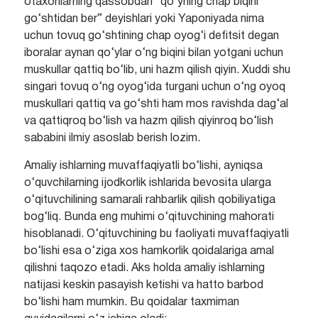
otaxonlarning qassobdan “qo‘yning chap biqini
go‘shtidan ber” deyishlari yoki Yaponiyada nima
uchun tovuq go‘shtining chap oyog‘i defitsit degan
iboralar aynan qo‘ylar o‘ng biqini bilan yotgani uchun
muskullar qattiq bo‘lib, uni hazm qilish qiyin. Xuddi shu
singari tovuq o‘ng oyog‘ida turgani uchun o‘ng oyoq
muskullari qattiq va go‘shti ham mos ravishda dag‘al
va qattiqroq bo‘lish va hazm qilish qiyinroq bo‘lish
sababini ilmiy asoslab berish lozim.
Amaliy ishlarning muvaffaqiyatli bo‘lishi, ayniqsa
o‘quvchilarning ijodkorlik ishlarida bevosita ularga
o‘qituvchilining samarali rahbarlik qilish qobiliyatiga
bog‘liq. Bunda eng muhimi o‘qituvchining mahorati
hisoblanadi. O‘qituvchining bu faoliyati muvaffaqiyatli
bo‘lishi esa o‘ziga xos hamkorlik qoidalariga amal
qilishni taqozo etadi. Aks holda amaliy ishlarning
natijasi keskin pasayish ketishi va hatto barbod
bo‘lishi ham mumkin. Bu qoidalar taxmiman