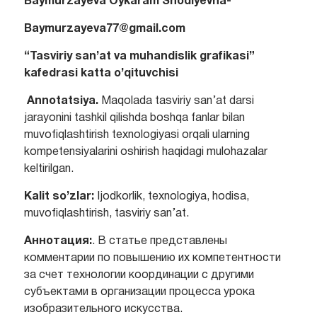
Baymurzayeva Oykaram Shodiyevna-
Baymurzayeva77@gmail.com
“Tasviriy san’at va muhandislik grafikasi”
kafedrasi katta o’qituvchisi
Annotatsiya.
Maqolada tasviriy san’at darsi
jarayonini tashkil qilishda boshqa fanlar bilan
muvofiqlashtirish texnologiyasi orqali ularning
kompetensiyalarini oshirish haqidagi mulohazalar
keltirilgan.
Kalit so’zlar:
Ijodkorlik, texnologiya, hodisa,
muvofiqlashtirish, tasviriy san’at.
Аннотация:
. В статье представлены
комментарии по повышению их компетентности
за счет технологии координации с другими
субъектами в организации процесса урока
изобразительного искусства.