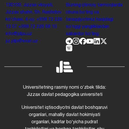
130100. Jizzax viloyati,
Bizning ijtimoiy tarmoqlarda
Jizzax shahri, Sh. Rashidov
obuna boʻling va
koʻchasi, 4-uy.
+998 72 226
taraqqiyotimiz haqidagi
13 57
+998 72 226 68 10
soʻnggi yangiliklardan
info@jdpu.uz
xabardor boʻling.
jiz.jdpi@exat.uz
Universitetning rasmiy nomi oʻzbek tilida:
Jizzax davlat pedagogika universiteti
Universitet iqtisodiyotni davlat boshqaruvi
organlari, mahalliy davlat hokimiyati
organlari, kadrlar boʻyicha pudrat