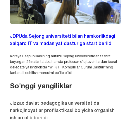
JDPUda Sejong universiteti bilan hamkorlikdagi
xalqaro IT va madaniyat dasturiga start berildi
Koreya Respublikasining nufuzli Sejong universitetidan tashrif
buyurgan 23 nafar talaba hamda professor-o‘qituvchilardan iborat
delegatsiya ishtirokida “WFK IT Ko‘ngillilar Guruhi Dasturi”ning
tantanali ochilish marosimi bo‘lib o‘tdi.
So'nggi yangiliklar
Jizzax davlat pedagogika universitetida
narkojinoyatlar profilaktikasi bo‘yicha o‘rganish
ishlari olib borildi