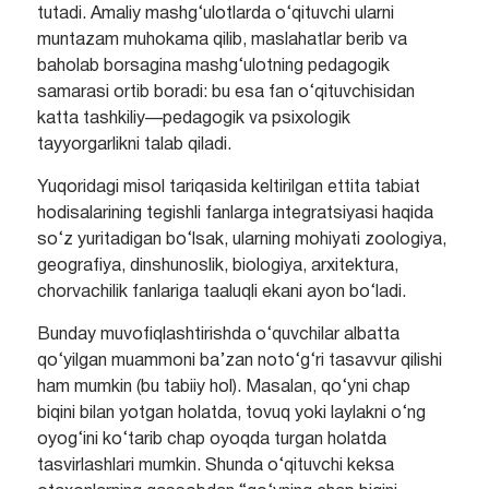
tutadi. Amaliy mashg‘ulotlarda o‘qituvchi ularni
muntazam muhokama qilib, maslahatlar berib va
baholab borsagina mashg‘ulotning pedagogik
samarasi ortib boradi: bu esa fan o‘qituvchisidan
katta tashkiliy—pedagogik va psixologik
tayyorgarlikni talab qiladi.
Yuqoridagi misol tariqasida keltirilgan ettita tabiat
hodisalarining tegishli fanlarga integratsiyasi haqida
so‘z yuritadigan bo‘lsak, ularning mohiyati zoologiya,
geografiya, dinshunoslik, biologiya, arxitektura,
chorvachilik fanlariga taaluqli ekani ayon bo‘ladi.
Bunday muvofiqlashtirishda o‘quvchilar albatta
qo‘yilgan muammoni ba’zan noto‘g‘ri tasavvur qilishi
ham mumkin (bu tabiiy hol). Masalan, qo‘yni chap
biqini bilan yotgan holatda, tovuq yoki laylakni o‘ng
oyog‘ini ko‘tarib chap oyoqda turgan holatda
tasvirlashlari mumkin. Shunda o‘qituvchi keksa