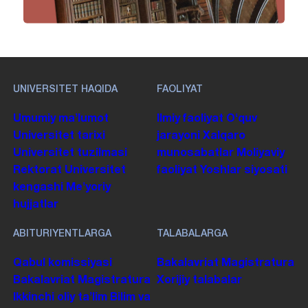
UNIVERSITET HAQIDA
FAOLIYAT
Umumiy maʼlumot
Ilmiy faoliyat
Oʻquv
Universitet tarixi
jarayoni
Xalqaro
Universitet tuzilmasi
munosabatlar
Moliyaviy
Rektorat
Universitet
faoliyat
Yoshlar siyosati
kengashi
Me'yoriy
hujjatlar
ABITURIYENTLARGA
TALABALARGA
Qabul komissiyasi
Bakalavriat
Magistratura
Bakalavriat
Magistratura
Xorijiy talabalar
Ikkinchi oliy taʼlim
Bilim va