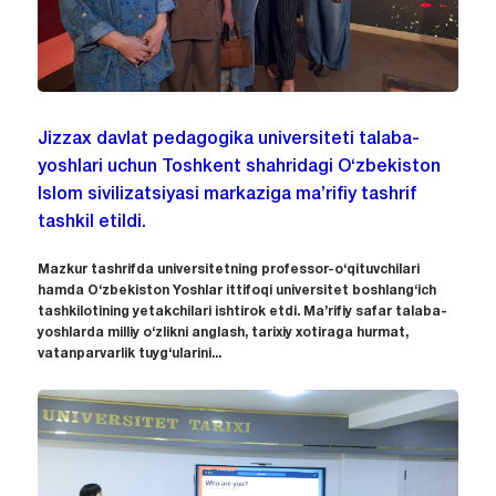
Jizzax davlat pedagogika universiteti talaba-
yoshlari uchun Toshkent shahridagi O‘zbekiston
Islom sivilizatsiyasi markaziga ma’rifiy tashrif
tashkil etildi.
Mazkur tashrifda universitetning professor-o‘qituvchilari
hamda O‘zbekiston Yoshlar ittifoqi universitet boshlang‘ich
tashkilotining yetakchilari ishtirok etdi. Ma’rifiy safar talaba-
yoshlarda milliy o‘zlikni anglash, tarixiy xotiraga hurmat,
vatanparvarlik tuyg‘ularini...