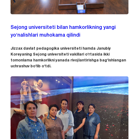
Sejong universiteti bilan hamkorlikning yangi
yo‘nalishlari muhokama qilindi
Jizzax davlat pedagogika universiteti hamda Janubiy
Koreyaning Sejong universiteti vakillari o‘rtasida ikki
tomonlama hamkorlikni yanada rivojlantirishga bag‘ishlangan
uchrashuv bo‘lib o‘tdi.