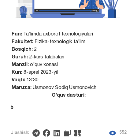
Fan:
Ta’limda axborot texnologiyalari
Fakultet:
Fizika-texnologik ta’lim
Bosqich:
2
Guruh:
2-kurs talabalari
Manzil:
o’quv xonasi
Kun:
8-aprel 2023-yil
Vaqti:
13:30
Maruza:
Usmonov Sodiq Usmonovich
O’quv dasturi:
b
552
Ulashish: