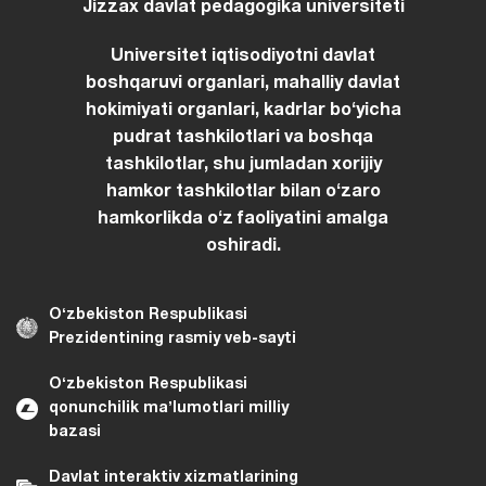
Jizzax davlat pedagogika universiteti
Universitet iqtisodiyotni davlat
boshqaruvi organlari, mahalliy davlat
hokimiyati organlari, kadrlar boʻyicha
pudrat tashkilotlari va boshqa
tashkilotlar, shu jumladan xorijiy
hamkor tashkilotlar bilan oʻzaro
hamkorlikda oʻz faoliyatini amalga
oshiradi.
Oʻzbekiston Respublikasi
Prezidentining rasmiy veb-sayti
Oʻzbekiston Respublikasi
qonunchilik maʼlumotlari milliy
bazasi
Davlat interaktiv xizmatlarining