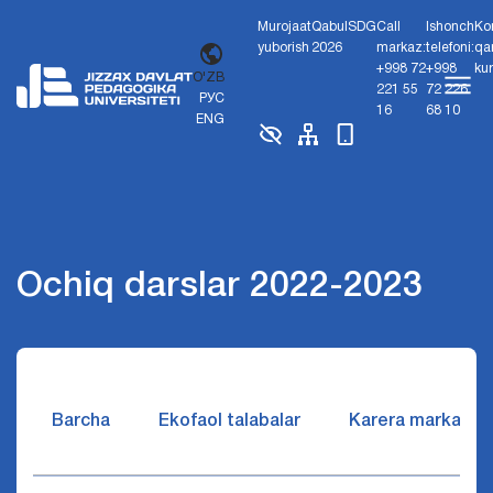
Murojaat
Qabul
SDG
Call
Ishonch
Ko
yuborish
2026
markaz:
telefoni:
qa
+998 72
+998
ku
O'ZB
221 55
72 226
РУС
16
68 10
ENG
Ochiq darslar 2022-2023
Barcha
Ekofaol talabalar
Karera markazi