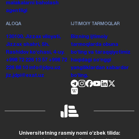
malakalarni baholash
agentligi
ALOQA
IJTIMOIY TARMOQLAR
130100. Jizzax viloyati,
Bizning ijtimoiy
Jizzax shahri, Sh.
tarmoqlarda obuna
Rashidov koʻchasi, 4-uy.
boʻling va taraqqiyotimiz
+998 72 226 13 57
+998 72
haqidagi soʻnggi
226 68 10
info@jdpu.uz
yangiliklardan xabardor
jiz.jdpi@exat.uz
boʻling.
Universitetning rasmiy nomi oʻzbek tilida: