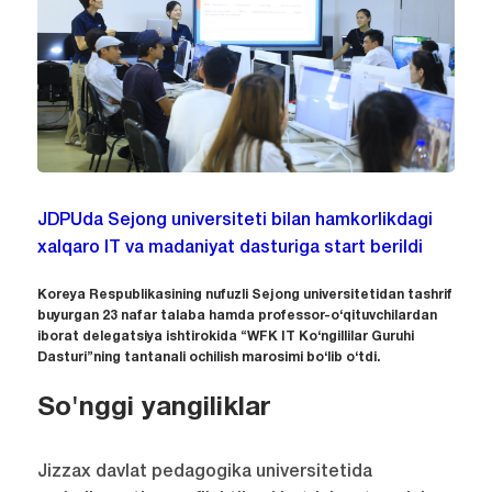
JDPUda Sejong universiteti bilan hamkorlikdagi
xalqaro IT va madaniyat dasturiga start berildi
Koreya Respublikasining nufuzli Sejong universitetidan tashrif
buyurgan 23 nafar talaba hamda professor-o‘qituvchilardan
iborat delegatsiya ishtirokida “WFK IT Ko‘ngillilar Guruhi
Dasturi”ning tantanali ochilish marosimi bo‘lib o‘tdi.
So'nggi yangiliklar
Jizzax davlat pedagogika universitetida