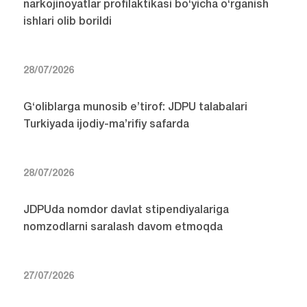
narkojinoyatlar profilaktikasi bo‘yicha o‘rganish
ishlari olib borildi
28/07/2026
G‘oliblarga munosib e’tirof: JDPU talabalari
Turkiyada ijodiy-ma’rifiy safarda
28/07/2026
JDPUda nomdor davlat stipendiyalariga
nomzodlarni saralash davom etmoqda
27/07/2026