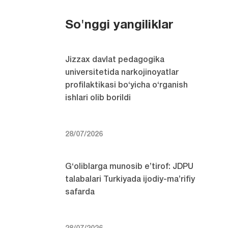
So'nggi yangiliklar
Jizzax davlat pedagogika
universitetida narkojinoyatlar
profilaktikasi bo‘yicha o‘rganish
ishlari olib borildi
28/07/2026
G‘oliblarga munosib e’tirof: JDPU
talabalari Turkiyada ijodiy-ma’rifiy
safarda