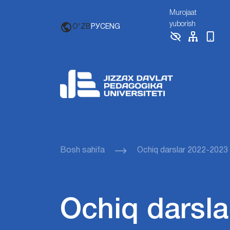
Murojaat
yuborish
O'ZB
РУС
ENG
Bosh sahifa
Ochiq darslar 2022-2023
Ochiq darsla