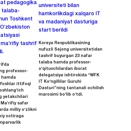
lat pedagogika
universiteti bilan
i talaba-
hamkorlikdagi xalqaro IT
chun Toshkent
va madaniyat dasturiga
 O‘zbekiston
start berildi
zatsiyasi
Koreya Respublikasining
a’rifiy tashrif
nufuzli Sejong universitetidan
i.
tashrif buyurgan 23 nafar
talaba hamda professor-
ifda
o‘qituvchilardan iborat
ing professor-
delegatsiya ishtirokida “WFK
ri hamda
IT Ko‘ngillilar Guruhi
oshlar ittifoqi
Dasturi”ning tantanali ochilish
boshlang‘ich
marosimi bo‘lib o‘tdi.
g yetakchilari
 Ma’rifiy safar
rda milliy o‘zlikni
xiy xotiraga
nparvarlik