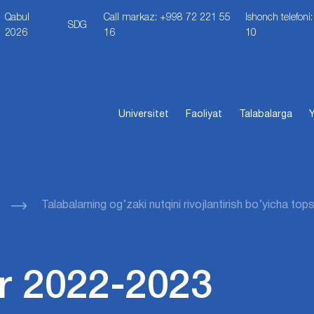
Qabul
Call markaz: +998 72 221 55
Ishonch telefon
SDG
2026
16
10
Universitet
Faoliyat
Talabalarga
Y
Talabalarning og’zaki nutqini rivojlantirish bo’yicha topsh
r 2022-2023