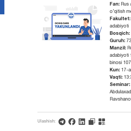
Fan:
Rus 
o’qitish m
Fakultet:
adabiyoti
Bosqich:
Guruh:
73
Manzil:
Ru
adabiyoti 
binosi 10
Kun:
17-a
Vaqti:
13:
Seminar:
Abdulaxad
Ravshano
Ulashish: