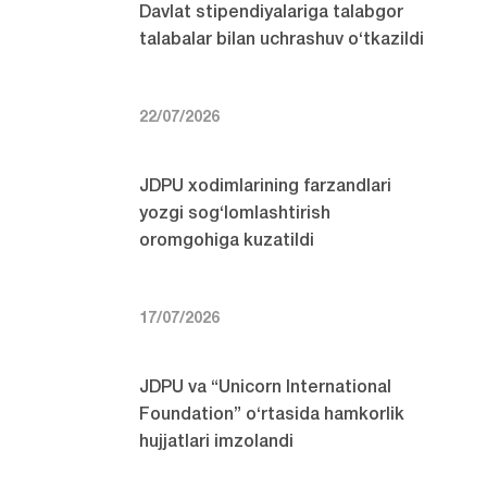
Davlat stipendiyalariga talabgor
talabalar bilan uchrashuv o‘tkazildi
22/07/2026
JDPU xodimlarining farzandlari
yozgi sog‘lomlashtirish
oromgohiga kuzatildi
17/07/2026
JDPU va “Unicorn International
Foundation” o‘rtasida hamkorlik
hujjatlari imzolandi