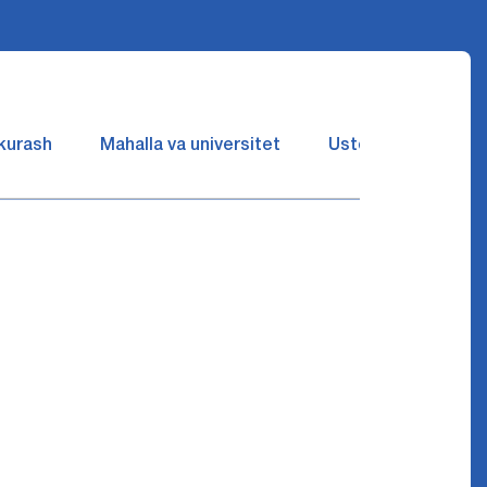
 kurash
Mahalla va universitet
Ustozlar suhbatin 