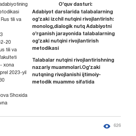
adabiyotining
O’quv dasturi:
etodikasi
Adabiyot darslarida talabalarning
og’zaki izchil nutqini rivojlantirish:
Rus tili va
monolog,dialogik nutq Adabiyotni
o’rganish jarayonida talabalarning
3
og’zaki nutqini rivojlantirish
2-20
metodikasi
s tili va
fakulteti
Talabalar nutqini rivojlantirishning
7- xona
nazariy muammolari.Og’zaki
prel 2023-yil
nutqning rivojlanishi ijtimoiy-
30
metodik muammo sifatida
ova Shoxida
vna
626