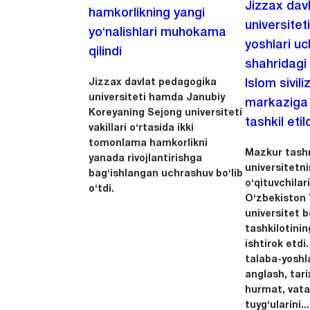
Jizzax dav
hamkorlikning yangi
universitet
yo‘nalishlari muhokama
yoshlari u
qilindi
shahridagi
Jizzax davlat pedagogika
Islom sivili
universiteti hamda Janubiy
markaziga m
Koreyaning Sejong universiteti
tashkil etild
vakillari o‘rtasida ikki
tomonlama hamkorlikni
Mazkur tashr
yanada rivojlantirishga
universitetn
bag‘ishlangan uchrashuv bo‘lib
o‘qituvchila
o‘tdi.
O‘zbekiston Y
universitet 
tashkilotinin
ishtirok etdi.
talaba-yoshla
anglash, tari
hurmat, vata
tuyg‘ularini...