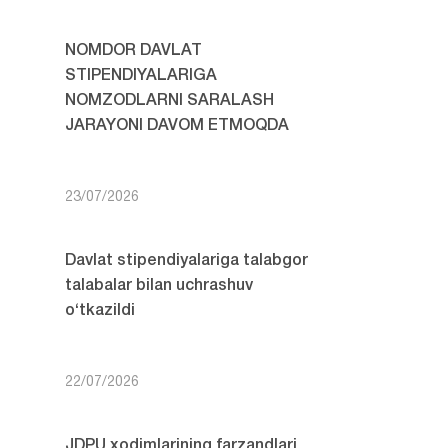
NOMDOR DAVLAT
STIPENDIYALARIGA
NOMZODLARNI SARALASH
JARAYONI DAVOM ETMOQDA
23/07/2026
Davlat stipendiyalariga talabgor
talabalar bilan uchrashuv
o‘tkazildi
22/07/2026
JDPU xodimlarining farzandlari