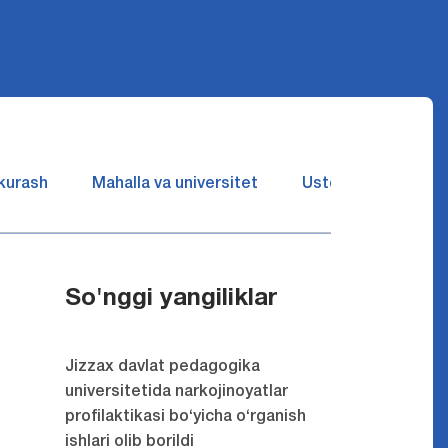
 kurash
Mahalla va universitet
Ustozlar suhbatin 
So'nggi yangiliklar
Jizzax davlat pedagogika
universitetida narkojinoyatlar
profilaktikasi bo‘yicha o‘rganish
ishlari olib borildi