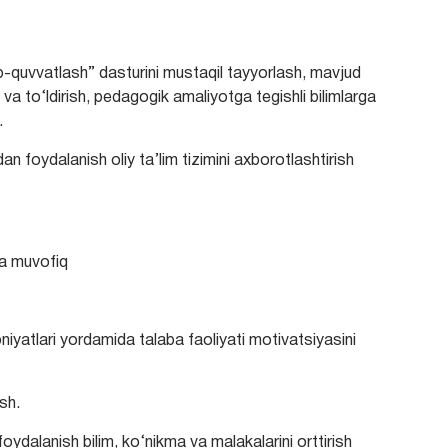
ab-quvvatlash” dasturini mustaqil tayyorlash, mavjud
 va to‘ldirish, pedagogik amaliyotga tegishli bilimlarga
.
dan foydalanish oliy ta’lim tizimini axborotlashtirish
ga muvofiq
iyatlari yordamida talaba faoliyati motivatsiyasini
ish.
oydalanish bilim, ko‘nikma va malakalarini orttirish