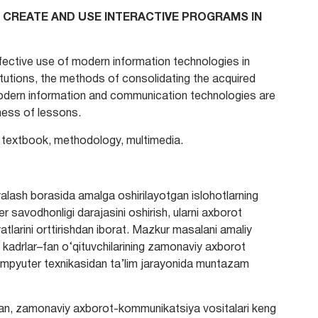
 CREATE AND USE INTERACTIVE PROGRAMS IN
effective use of modern information technologies in
itutions, the methods of consolidating the acquired
modern information and communication technologies are
eness of lessons.
 textbook, methodology, multimedia.
yalash borasida amalga oshirilayotgan islohotlarning
er savodhonligi darajasini oshirish, ularni axborot
atlarini orttirishdan iborat. Mazkur masalani amaliy
k kadrlar–fan o‘qituvchilarining zamonaviy axborot
kompyuter texnikasidan ta’lim jarayonida muntazam
gan, zamonaviy axborot-kommunikatsiya vositalari keng