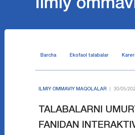
Ilmiy ommav
Barcha
Ekofaol talabalar
Karer
ILMIY OMMAVIY MAQOLALAR
30/05/20
|
TALABALARNI UMUR
FANIDAN INTЕRAKTI