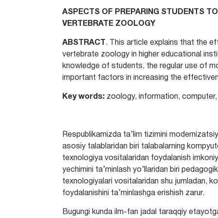
ASPECTS OF PREPARING STUDENTS TO
VERTEBRATE ZOOLOGY
ABSTRACT
. This article explains that the 
vertebrate zoology in higher educational inst
knowledge of students, the regular use of 
important factors in increasing the effectiv
Key words:
zoology, information, computer,
Respublikamizda ta’lim tizimini modernizatsi
asosiy talablaridan biri talabalarning kompyut
texnologiya vositalaridan foydalanish imkoniy
yechimini ta’minlash yo‘llaridan biri pedagogi
texnologiyalari vositalaridan shu jumladan, 
foydalanishini ta’minlashga erishish zarur.
Bugungi kunda ilm-fan jadal taraqqiy etayot