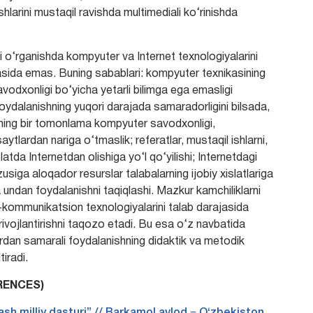
ishlarini mustaqil ravishda multimediali ko‘rinishda
ni o‘rganishda kompyuter va Internet texnologiyalarini
jasida emas. Buning sabablari: kompyuter texnikasining
vodxonligi bo‘yicha yetarli bilimga ega emasligi
oydalanishning yuqori darajada samaradorligini bilsada,
arning bir tomonlama kompyuter savodxonligi,
tlardan nariga o‘tmaslik; referatlar, mustaqil ishlarni,
atda Internetdan olishiga yo‘l qo‘yilishi; Internetdagi
usiga aloqador resurslar talabalarning ijobiy xislatlariga
a undan foydalanishni taqiqlashi. Mazkur kamchiliklarni
-kommunikatsion texnologiyalarini talab darajasida
rivojlantirishni taqozo etadi. Bu esa o‘z navbatida
lardan samarali foydalanishning didaktik va metodik
tiradi.
RENCES)