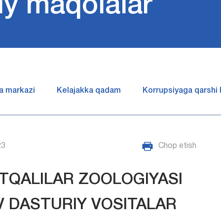
iy maqolalar
a markazi
Kelajakka qadam
Korrupsiyaga qarshi
23
Chop etish
TQALILAR ZOOLOGIYASI
V DASTURIY VOSITALAR