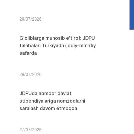
28/07/2026
G‘oliblarga munosib e’tirof: JDPU
talabalari Turkiyada ijodiy-ma’rifiy
safarda
28/07/2026
JDPUda nomdor davlat
stipendiyalariga nomzodlarni
saralash davom etmoqda
27/07/2026