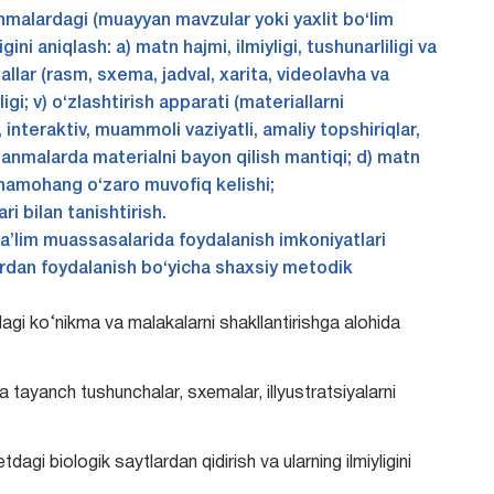
nmalardagi (muayyan mavzular yoki yaxlit bo‘lim
gini aniqlash: a) matn hajmi, ilmiyligi, tushunarliligi va
allar (rasm, sxema, jadval, xarita, videolavha va
yligi; v) o‘zlashtirish apparati (materiallarni
interaktiv, muammoli vaziyatli, amaliy topshiriqlar,
‘llanmalarda materialni bayon qilish mantiqi; d) matn
 hamohang o‘zaro muvofiq kelishi;
i bilan tanishtirish.
a’lim muassasalarida foydalanish imkoniyatlari
lardan foydalanish bo‘yicha shaxsiy metodik
agi ko‘nikma va malakalarni shakllantirishga alohida
ayanch tushunchalar, sxemalar, illyustratsiyalarni
gi biologik saytlardan qidirish va ularning ilmiyligini