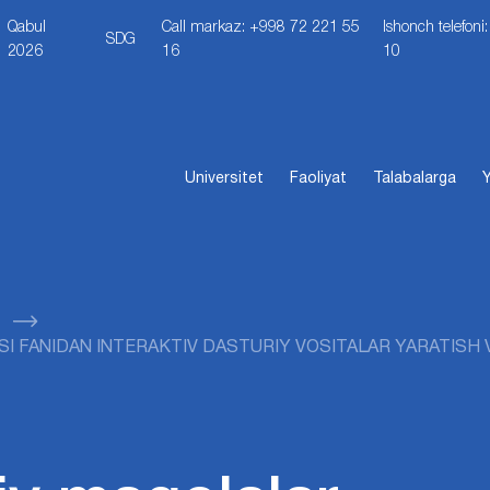
Qabul
Call markaz: +998 72 221 55
Ishonch telefon
SDG
2026
16
10
Universitet
Faoliyat
Talabalarga
Y
I FANIDAN INTЕRAKTIV DASTURIY VOSITALAR YARATISH