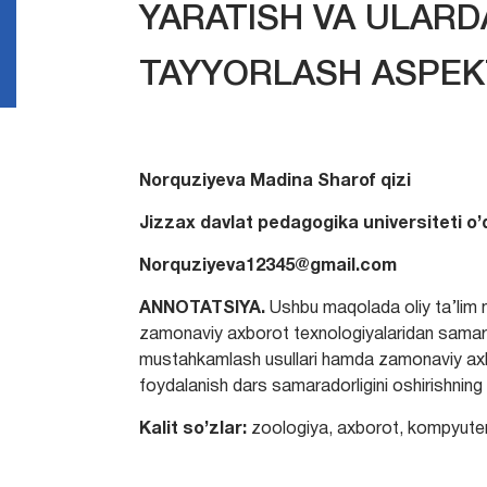
YARATISH VA ULAR
TAYYORLASH ASPЕK
Norquziyeva Madina Sharof qizi
Jizzax davlat pedagogika universiteti o’q
Norquziyeva12345@gmail.com
ANNOTATSIYA.
Ushbu maqolada oliy ta’lim 
zamonaviy axborot texnologiyalaridan samarali
mustahkamlash usullari hamda zamonaviy ax
foydalanish dars samaradorligini oshirishning m
Kalit so’zlar:
zoologiya, axborot, kompyuter,