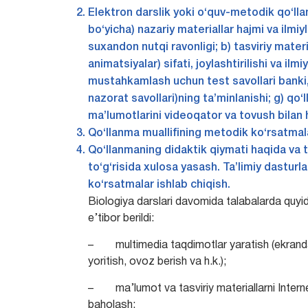
Elektron darslik yoki o‘quv-metodik qo‘lla
bo‘yicha) nazariy materiallar hajmi va ilmiyli
suxandon nutqi ravonligi; b) tasviriy materi
animatsiyalar) sifati, joylashtirilishi va ilmi
mustahkamlash uchun test savollari banki, 
nazorat savollari)ning ta’minlanishi; g) qo
ma’lumotlarini videoqator va tovush bilan
Qo‘llanma muallifining metodik ko‘rsatmalar
Qo‘llanmaning didaktik qiymati haqida va t
to‘g‘risida xulosa yasash. Ta’limiy dastur
ko‘rsatmalar ishlab chiqish.
Biologiya darslari davomida talabalarda quyid
e’tibor berildi:
– multimedia taqdimotlar yaratish (ekranda t
yoritish, ovoz berish va h.k.);
– ma’lumot va tasviriy materiallarni Internetda
baholash;