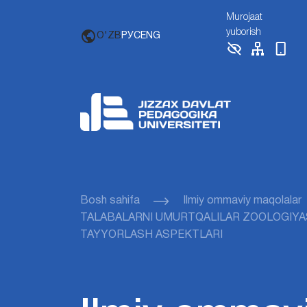
Murojaat
yuborish
O'ZB
РУС
ENG
Bosh sahifa
Ilmiy ommaviy maqolalar
TALABALARNI UMURTQALILAR ZOOLOGIYAS
TAYYORLASH ASPЕKTLARI