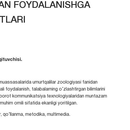
DAN FOYDALANISHGA
TLARI
ituvchisi.
muassasalarida umurtqalilar zoologiyasi fanidan
 foydalanish, talabalarning o’zlashtirgan bilimlarini
borot kommunikatsiya texnologiyalaridan muntazam
uhim omili sifatida ekanligi yoritilgan.
 qo’llanma, metodika, multimedia.