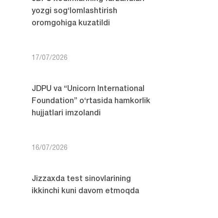
yozgi sog‘lomlashtirish
oromgohiga kuzatildi
17/07/2026
JDPU va “Unicorn International
Foundation” o‘rtasida hamkorlik
hujjatlari imzolandi
16/07/2026
Jizzaxda test sinovlarining
ikkinchi kuni davom etmoqda