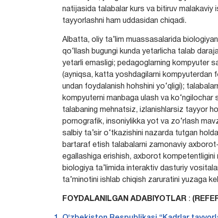
natijasida talabalar kurs va bitiruv malakaviy 
tayyorlashni ham uddasidan chiqadi.
Albatta, oliy ta’lim muassasalarida biologiya
qo‘llash bugungi kunda yetarlicha talab dara
yetarli emasligi; pedagoglarning kompyuter sa
(ayniqsa, katta yoshdagilarni kompyuterdan f
undan foydalanish hohshini yo‘qligi); talabal
kompyuterni manbaga ulash va ko‘ngilochar say
talabaning mehnatsiz, izlanishlarsiz tayyor hol
pornografik, insoniylikka yot va zo‘rlash mavz
salbiy ta’sir o‘tkazishini nazarda tutgan hold
bartaraf etish talabalarni zamonaviy axborot
egallashiga erishish, axborot kompetentligini 
biologiya ta’limida interaktiv dasturiy vosita
ta’minotini ishlab chiqish zaruratini yuzaga kel
FOYDALANILGAN ADABIYOTLAR
:
(REFE