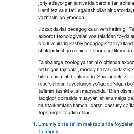
joriy etilayotgan jamiyatda barcha fan sohalari
ularni tez va sifatli egallash bilan bir qatord
vazifasini qo‘ymoqda.
Jizzax davlat pedagogika universitetining “Tab
axborot texnologiyalari vositalaridan foydalani
o‘qituvchilarini kasbiy pedagogik faoliyatlarid
shakllantirishga alohida e’tibor qaratilmoqda.
Talabalarga zoologiya fanini o‘qitishda axbor
orttirilgan tajribalar, moddiy bazasi, didaktik
bilan tanishtirib borilmoqda. Shuningdek, zool
resurslaridan foydalanish yo‘lga qo‘yilgan bo‘li
ta’limini tashkil etish maqsadida “Bilim olishnin
tadqiqot doirasida muayyan ishlar amalga oshiri
mustahkamlash hamda “darsni dasturiy qo‘ll
topshiriqlar taqdim etiladi:
Umumiy o‘rta ta’lim maktablarida foydalanil
to‘ldirish.