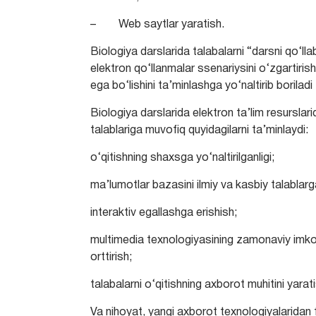
– Web saytlar yaratish.
Biologiya darslarida talabalarni “darsni qo‘ll
elektron qo‘llanmalar ssenariysini o‘zgartirish
ega bo‘lishini ta’minlashga yo‘naltirib boriladi 
Biologiya darslarida elektron ta’lim resurslari
talablariga muvofiq quyidagilarni ta’minlaydi:
o‘qitishning shaxsga yo‘naltirilganligi;
ma’lumotlar bazasini ilmiy va kasbiy talablar
interaktiv egallashga erishish;
multimedia texnologiyasining zamonaviy imkon
orttirish;
talabalarni o‘qitishning axborot muhitini yarat
Va nihoyat, yangi axborot texnologiyalaridan f