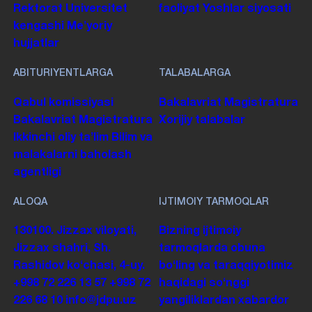
Rektorat
Universitet
faoliyat
Yoshlar siyosati
kengashi
Me'yoriy
hujjatlar
ABITURIYENTLARGA
TALABALARGA
Qabul komissiyasi
Bakalavriat
Magistratura
Bakalavriat
Magistratura
Xorijiy talabalar
Ikkinchi oliy taʼlim
Bilim va
malakalarni baholash
agentligi
ALOQA
IJTIMOIY TARMOQLAR
130100. Jizzax viloyati,
Bizning ijtimoiy
Jizzax shahri, Sh.
tarmoqlarda obuna
Rashidov koʻchasi, 4-uy.
boʻling va taraqqiyotimiz
+998 72 226 13 57
+998 72
haqidagi soʻnggi
226 68 10
info@jdpu.uz
yangiliklardan xabardor