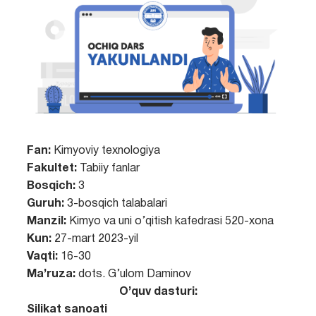
Fan:
Kimyoviy texnologiya
Fakultet:
Tabiiy fanlar
Bosqich:
3
Guruh:
3-bosqich talabalari
Manzil:
Kimyo va uni o’qitish kafedrasi 520-xona
Kun:
27-mart 2023-yil
Vaqti:
16-30
Ma’ruza:
dots. G’ulom Daminov
O’quv dasturi:
Silikat sanoati