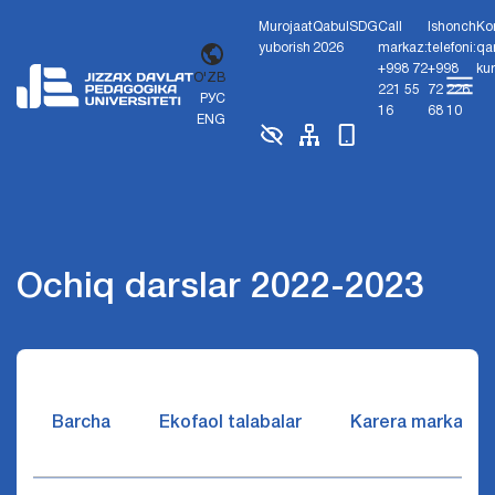
Murojaat
Qabul
SDG
Call
Ishonch
Ko
yuborish
2026
markaz:
telefoni:
qa
+998 72
+998
ku
O'ZB
221 55
72 226
РУС
16
68 10
ENG
Ochiq darslar 2022-2023
Barcha
Ekofaol talabalar
Karera markazi