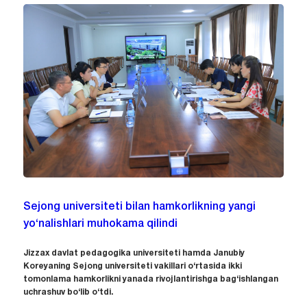
Sejong universiteti bilan hamkorlikning yangi
yo‘nalishlari muhokama qilindi
Jizzax davlat pedagogika universiteti hamda Janubiy
Koreyaning Sejong universiteti vakillari o‘rtasida ikki
tomonlama hamkorlikni yanada rivojlantirishga bag‘ishlangan
uchrashuv bo‘lib o‘tdi.