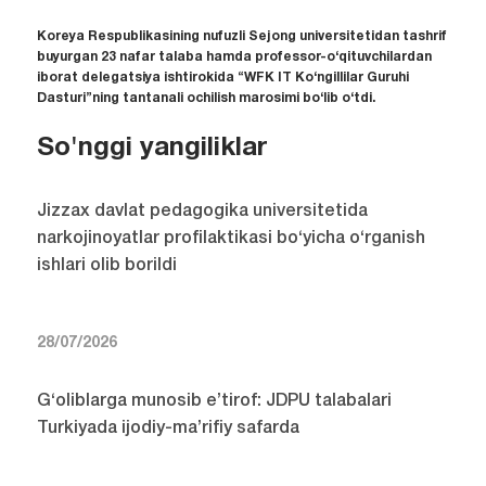
Koreya Respublikasining nufuzli Sejong universitetidan tashrif
buyurgan 23 nafar talaba hamda professor-o‘qituvchilardan
iborat delegatsiya ishtirokida “WFK IT Ko‘ngillilar Guruhi
Dasturi”ning tantanali ochilish marosimi bo‘lib o‘tdi.
So'nggi yangiliklar
Jizzax davlat pedagogika universitetida
narkojinoyatlar profilaktikasi bo‘yicha o‘rganish
ishlari olib borildi
28/07/2026
G‘oliblarga munosib e’tirof: JDPU talabalari
Turkiyada ijodiy-ma’rifiy safarda