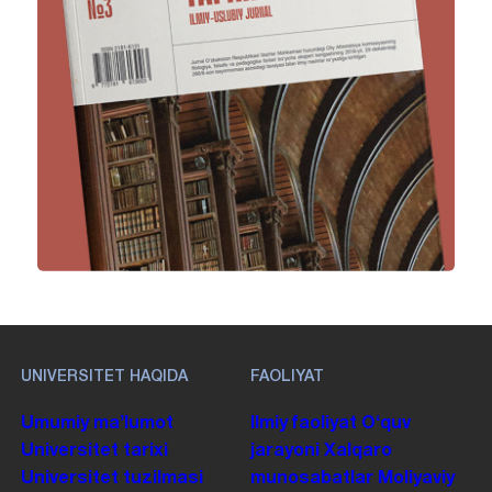
UNIVERSITET HAQIDA
FAOLIYAT
Umumiy maʼlumot
Ilmiy faoliyat
Oʻquv
Universitet tarixi
jarayoni
Xalqaro
Universitet tuzilmasi
munosabatlar
Moliyaviy