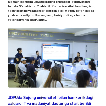
Mazkur tashrifda universitetning professor-o‘qituvchilari
hamda O‘zbekiston Yoshlar ittifoqi universitet boshlang‘ich
tashkilotining yetakchilari ishtirok etdi. Ma’rifiy safar talaba-
yoshlarda milliy o‘zlikni anglash, tarixiy xotiraga hurmat,
vatanparvarlik tuyg‘ularini...
JDPUda Sejong universiteti bilan hamkorlikdagi
xalqaro IT va madaniyat dasturiga start berildi