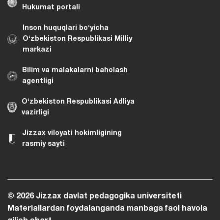
Hukumat portali
Inson huquqlari bo‘yicha
O‘zbekiston Respublikasi Milliy
markazi
Bilim va malakalarni baholash
agentligi
O‘zbekiston Respublikasi Adliya
vazirligi
Jizzax viloyati hokimligining
rasmiy sayti
© 2026 Jizzax davlat pedagogika universiteti
Materiallardan foydalanganda manbaga faol havola