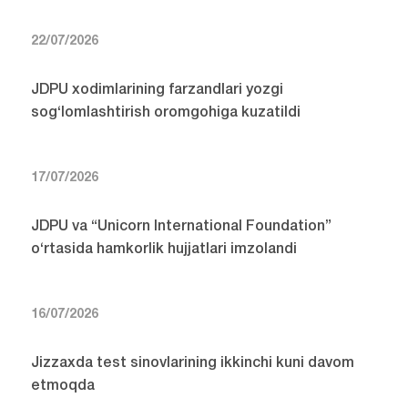
22/07/2026
JDPU xodimlarining farzandlari yozgi
sog‘lomlashtirish oromgohiga kuzatildi
17/07/2026
JDPU va “Unicorn International Foundation”
o‘rtasida hamkorlik hujjatlari imzolandi
16/07/2026
Jizzaxda test sinovlarining ikkinchi kuni davom
etmoqda