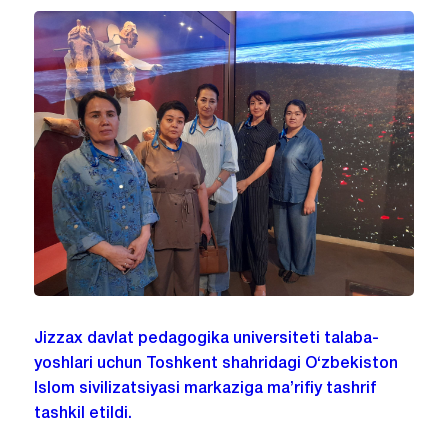
Jizzax davlat pedagogika universiteti talaba-
yoshlari uchun Toshkent shahridagi O‘zbekiston
Islom sivilizatsiyasi markaziga ma’rifiy tashrif
tashkil etildi.