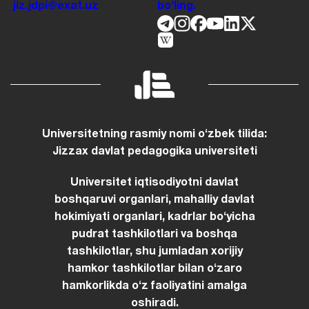
jiz.jdpi@exat.uz
boʻling.
Universitetning rasmiy nomi oʻzbek tilida:
Jizzax davlat pedagogika universiteti
Universitet iqtisodiyotni davlat
boshqaruvi organlari, mahalliy davlat
hokimiyati organlari, kadrlar boʻyicha
pudrat tashkilotlari va boshqa
tashkilotlar, shu jumladan xorijiy
hamkor tashkilotlar bilan oʻzaro
hamkorlikda oʻz faoliyatini amalga
oshiradi.