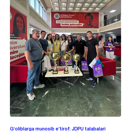
G‘oliblarga munosib e’tirof: JDPU talabalari