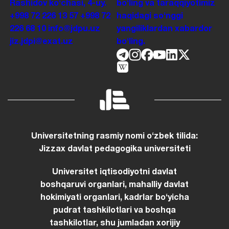
Rashidov koʻchasi, 4-uy.
boʻling va taraqqiyotimiz
+998 72 226 13 57
+998 72
haqidagi soʻnggi
226 68 10
info@jdpu.uz
yangiliklardan xabardor
jiz.jdpi@exat.uz
boʻling.
Universitetning rasmiy nomi oʻzbek tilida:
Jizzax davlat pedagogika universiteti
Universitet iqtisodiyotni davlat
boshqaruvi organlari, mahalliy davlat
hokimiyati organlari, kadrlar boʻyicha
pudrat tashkilotlari va boshqa
tashkilotlar, shu jumladan xorijiy