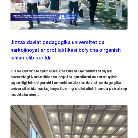
Jizzax davlat pedagogika universitetida
narkojinoyatlar profilaktikasi bo‘yicha o‘rganish
ishlari olib borildi
O‘zbekiston Respublikasi Prezidenti Administratsiyasi
huzuridagi Narkotiklar va o‘qotar qurollarni nazorat qilish
agentligi ishchi guruhi tomonidan Jizzax davlat pedagogika
universitetida narkojinoyatlarning oldini olish hamda psixotrop
moddalarning...