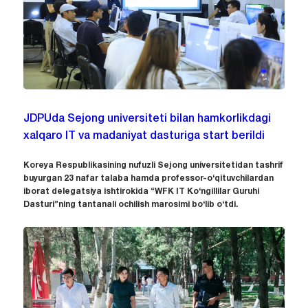
JDPUda Sejong universiteti bilan hamkorlikdagi
xalqaro IT va madaniyat dasturiga start berildi
Koreya Respublikasining nufuzli Sejong universitetidan tashrif
buyurgan 23 nafar talaba hamda professor-o‘qituvchilardan
iborat delegatsiya ishtirokida “WFK IT Ko‘ngillilar Guruhi
Dasturi”ning tantanali ochilish marosimi bo‘lib o‘tdi.