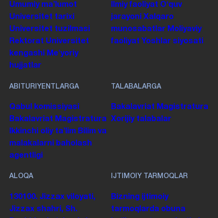
Umumiy maʼlumot
Ilmiy faoliyat
Oʻquv
Universitet tarixi
jarayoni
Xalqaro
Universitet tuzilmasi
munosabatlar
Moliyaviy
Rektorat
Universitet
faoliyat
Yoshlar siyosati
kengashi
Me'yoriy
hujjatlar
ABITURIYENTLARGA
TALABALARGA
Qabul komissiyasi
Bakalavriat
Magistratura
Bakalavriat
Magistratura
Xorijiy talabalar
Ikkinchi oliy taʼlim
Bilim va
malakalarni baholash
agentligi
ALOQA
IJTIMOIY TARMOQLAR
130100. Jizzax viloyati,
Bizning ijtimoiy
Jizzax shahri, Sh.
tarmoqlarda obuna