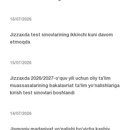
16/07/2026
Jizzaxda test sinovlarining ikkinchi kuni davom
etmoqda
15/07/2026
Jizzaxda 2026/2027-o‘quv yili uchun oliy ta’lim
muassasalarining bakalavriat ta’lim yo‘nalishlariga
kirish test sinovlari boshlandi
14/07/2026
Jismoniy madaniyat yo‘nalishi bo‘yicha kasbiy