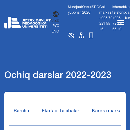
Murojaat
Qabul
SDG
Call
Ishonch
Ko
yuborish
2026
markaz:
telefoni:
qa
+998 72
+998
ku
O'ZB
221 55
72 226
РУС
16
68 10
ENG
Ochiq darslar 2022-2023
Barcha
Ekofaol talabalar
Karera markazi