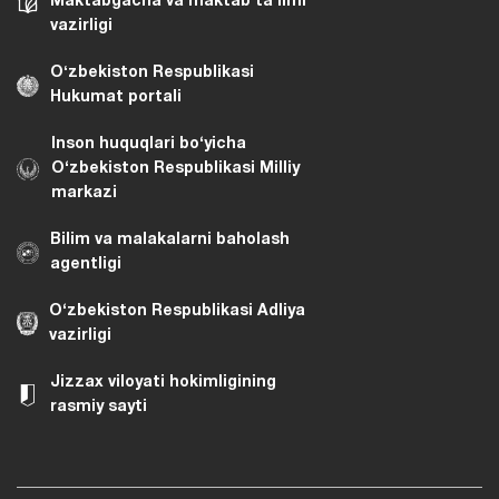
Maktabgacha va maktab taʼlimi
vazirligi
Oʻzbekiston Respublikasi
Hukumat portali
Inson huquqlari bo‘yicha
O‘zbekiston Respublikasi Milliy
markazi
Bilim va malakalarni baholash
agentligi
O‘zbekiston Respublikasi Adliya
vazirligi
Jizzax viloyati hokimligining
rasmiy sayti