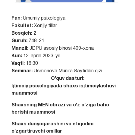
Fan:
Umumiy psixologiya
Fakultet:
Xorijiy tillar
Bosqich:
2
Guruh:
748-21
Manzil:
JDPU asosiy binosi 409-xona
Kun:
13-aprel 2023-yil
Vaqti:
16:30
Seminar:
Usmonova Munira Sayfiddin qizi
O’quv dasturi:
Ijtimoiy psixologiyada shaxs isjtimoiylashuvi
muammosi
Shaxsning MEN obrazi va o’z o’ziga baho
berishi muammosi
Shaxs dunyoqarashini va etiqodini
o’zgartiruvchi omillar