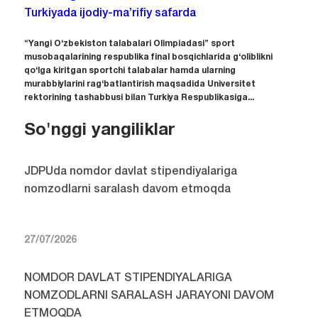
Turkiyada ijodiy-ma’rifiy safarda
“Yangi O‘zbekiston talabalari Olimpiadasi” sport
musobaqalarining respublika final bosqichlarida g‘oliblikni
qo‘lga kiritgan sportchi talabalar hamda ularning
murabbiylarini rag‘batlantirish maqsadida Universitet
rektorining tashabbusi bilan Turkiya Respublikasiga...
So'nggi yangiliklar
JDPUda nomdor davlat stipendiyalariga
nomzodlarni saralash davom etmoqda
27/07/2026
NOMDOR DAVLAT STIPENDIYALARIGA
NOMZODLARNI SARALASH JARAYONI DAVOM
ETMOQDA