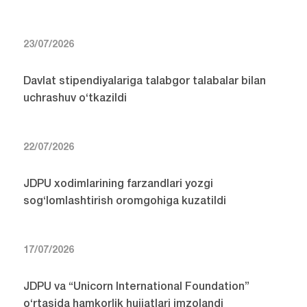
23/07/2026
Davlat stipendiyalariga talabgor talabalar bilan
uchrashuv o‘tkazildi
22/07/2026
JDPU xodimlarining farzandlari yozgi
sog‘lomlashtirish oromgohiga kuzatildi
17/07/2026
JDPU va “Unicorn International Foundation”
o‘rtasida hamkorlik hujjatlari imzolandi