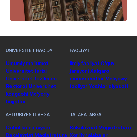
UNIVERSITET HAQIDA
FAOLIYAT
Umumiy maʼlumot
Ilmiy faoliyat
Oʻquv
Universitet tarixi
jarayoni
Xalqaro
Universitet tuzilmasi
munosabatlar
Moliyaviy
Rektorat
Universitet
faoliyat
Yoshlar siyosati
kengashi
Me'yoriy
hujjatlar
ABITURIYENTLARGA
TALABALARGA
Qabul komissiyasi
Bakalavriat
Magistratura
Bakalavriat
Magistratura
Xorijiy talabalar