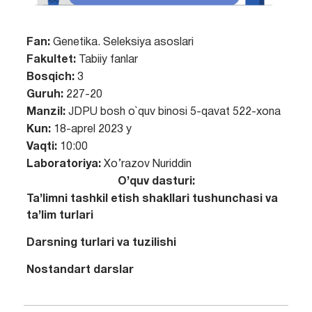
Fan:
Genetika. Seleksiya asoslari
Fakultet:
Tabiiy fanlar
Bosqich:
3
Guruh:
227-20
Manzil:
JDPU bosh o`quv binosi 5-qavat 522-xona
Kun:
18-aprel 2023 y
Vaqti:
10:00
Laboratoriya:
Xo’razov Nuriddin
O’quv dasturi:
Ta’limni tashkil etish shakllari tushunchasi va
ta’lim turlari
Darsning turlari va tuzilishi
Nostandart darslar