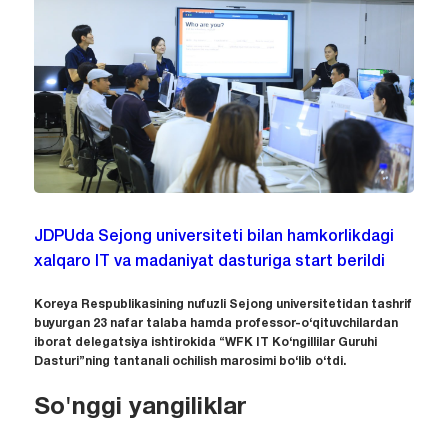
JDPUda Sejong universiteti bilan hamkorlikdagi
xalqaro IT va madaniyat dasturiga start berildi
Koreya Respublikasining nufuzli Sejong universitetidan tashrif
buyurgan 23 nafar talaba hamda professor-o‘qituvchilardan
iborat delegatsiya ishtirokida “WFK IT Ko‘ngillilar Guruhi
Dasturi”ning tantanali ochilish marosimi bo‘lib o‘tdi.
So'nggi yangiliklar