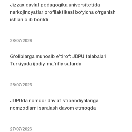
Jizzax davlat pedagogika universitetida
narkojinoyatlar profilaktikasi bo‘yicha o‘rganish
ishlari olib borildi
28/07/2026
G‘oliblarga munosib e’tirof: JDPU talabalari
Turkiyada ijodiy-ma’rifiy safarda
28/07/2026
JDPUda nomdor davlat stipendiyalariga
nomzodlarni saralash davom etmoqda
27/07/2026