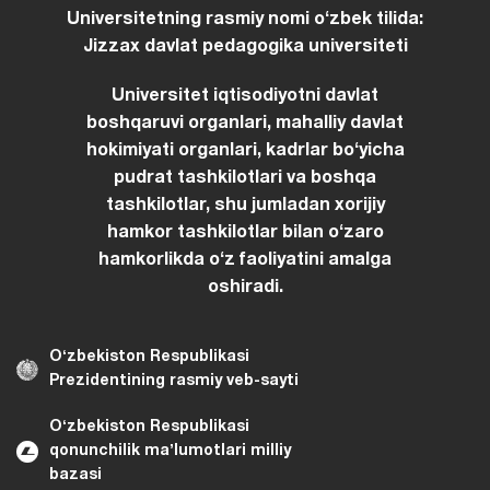
Universitetning rasmiy nomi oʻzbek tilida:
Jizzax davlat pedagogika universiteti
Universitet iqtisodiyotni davlat
boshqaruvi organlari, mahalliy davlat
hokimiyati organlari, kadrlar boʻyicha
pudrat tashkilotlari va boshqa
tashkilotlar, shu jumladan xorijiy
hamkor tashkilotlar bilan oʻzaro
hamkorlikda oʻz faoliyatini amalga
oshiradi.
Oʻzbekiston Respublikasi
Prezidentining rasmiy veb-sayti
Oʻzbekiston Respublikasi
qonunchilik maʼlumotlari milliy
bazasi