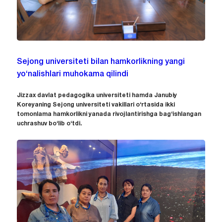
Sejong universiteti bilan hamkorlikning yangi
yo‘nalishlari muhokama qilindi
Jizzax davlat pedagogika universiteti hamda Janubiy
Koreyaning Sejong universiteti vakillari o‘rtasida ikki
tomonlama hamkorlikni yanada rivojlantirishga bag‘ishlangan
uchrashuv bo‘lib o‘tdi.