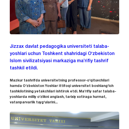
Jizzax davlat pedagogika universiteti talaba-
yoshlari uchun Toshkent shahridagi O‘zbekiston
Islom sivilizatsiyasi markaziga ma’rifiy tashrif
tashkil etildi.
Mazkur tashrifda universitetning professor-o‘qituvchilari
hamda O‘zbekiston Yoshlar ittifoqi universitet boshlang‘ich
tashkilotining yetakchilari ishtirok etdi. Ma’rifiy safar talaba-
yoshlarda milliy o‘zlikni anglash, tarixiy xotiraga hurmat,
vatanparvarlik tuyg‘ularini...