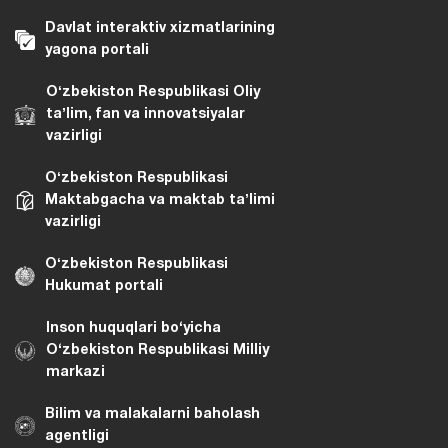
Davlat interaktiv xizmatlarining
yagona portali
Oʻzbekiston Respublikasi Oliy
taʼlim, fan va innovatsiyalar
vazirligi
Oʻzbekiston Respublikasi
Maktabgacha va maktab taʼlimi
vazirligi
Oʻzbekiston Respublikasi
Hukumat portali
Inson huquqlari bo‘yicha
O‘zbekiston Respublikasi Milliy
markazi
Bilim va malakalarni baholash
agentligi