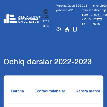
Murojaat
Qabul
SDG
Call
Ishonch
Ko
yuborish
2026
markaz:
telefoni:
qa
+998 72
+998
ku
O'ZB
221 55
72 226
РУС
16
68 10
ENG
Ochiq darslar 2022-2023
Barcha
Ekofaol talabalar
Karera markazi