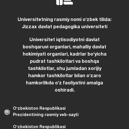
Universitetning rasmiy nomi oʻzbek tilida:
Jizzax davlat pedagogika universiteti
Universitet iqtisodiyotni davlat
boshqaruvi organlari, mahalliy davlat
hokimiyati organlari, kadrlar boʻyicha
pudrat tashkilotlari va boshqa
tashkilotlar, shu jumladan xorijiy
hamkor tashkilotlar bilan oʻzaro
hamkorlikda oʻz faoliyatini amalga
oshiradi.
Oʻzbekiston Respublikasi
Prezidentining rasmiy veb-sayti
Oʻzbekiston Respublikasi