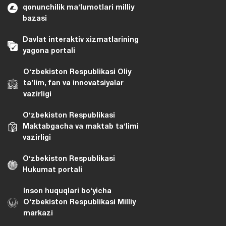
qonunchilik maʼlumotlari milliy
bazasi
Davlat interaktiv xizmatlarining
yagona portali
Oʻzbekiston Respublikasi Oliy
taʼlim, fan va innovatsiyalar
vazirligi
Oʻzbekiston Respublikasi
Maktabgacha va maktab taʼlimi
vazirligi
Oʻzbekiston Respublikasi
Hukumat portali
Inson huquqlari bo‘yicha
O‘zbekiston Respublikasi Milliy
markazi