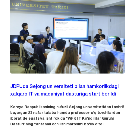
JDPUda Sejong universiteti bilan hamkorlikdagi
xalqaro IT va madaniyat dasturiga start berildi
Koreya Respublikasining nufuzli Sejong universitetidan tashrif
buyurgan 23 nafar talaba hamda professor-o‘qituvchilardan
iborat delegatsiya ishtirokida “WFK IT Ko‘ngillilar Guruhi
Dasturi”ning tantanali ochilish marosimi bo‘lib o‘tdi.