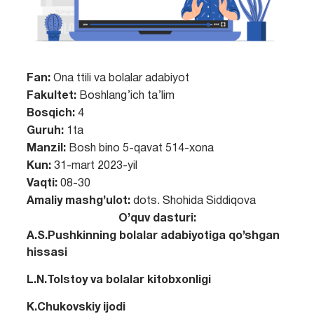
Fan:
Ona ttili va bolalar adabiyot
Fakultet:
Boshlang’ich ta’lim
Bosqich:
4
Guruh:
1ta
Manzil:
Bosh bino 5-qavat 514-xona
Kun:
31-mart 2023-yil
Vaqti:
08-30
Amaliy mashg’ulot:
dots. Shohida Siddiqova
O’quv dasturi:
A.S.Pushkinning bolalar adabiyotiga qo’shgan
hissasi
L.N.Tolstoy va bolalar kitobxonligi
K.Chukovskiy ijodi