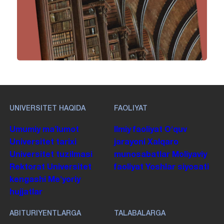
UNIVERSITET HAQIDA
FAOLIYAT
Umumiy maʼlumot
Ilmiy faoliyat
Oʻquv
Universitet tarixi
jarayoni
Xalqaro
Universitet tuzilmasi
munosabatlar
Moliyaviy
Rektorat
Universitet
faoliyat
Yoshlar siyosati
kengashi
Me'yoriy
hujjatlar
ABITURIYENTLARGA
TALABALARGA