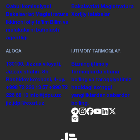
Qabul komissiyasi
Bakalavriat
Magistratura
Bakalavriat
Magistratura
Xorijiy talabalar
Ikkinchi oliy taʼlim
Bilim va
malakalarni baholash
agentligi
ALOQA
IJTIMOIY TARMOQLAR
130100. Jizzax viloyati,
Bizning ijtimoiy
Jizzax shahri, Sh.
tarmoqlarda obuna
Rashidov koʻchasi, 4-uy.
boʻling va taraqqiyotimiz
+998 72 226 13 57
+998 72
haqidagi soʻnggi
226 68 10
info@jdpu.uz
yangiliklardan xabardor
jiz.jdpi@exat.uz
boʻling.