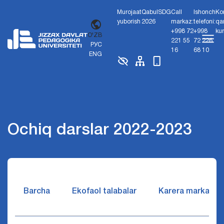
Murojaat
Qabul
SDG
Call
Ishonch
Ko
yuborish
2026
markaz:
telefoni:
qa
+998 72
+998
ku
O'ZB
221 55
72 226
РУС
16
68 10
ENG
Ochiq darslar 2022-2023
Barcha
Ekofaol talabalar
Karera markazi