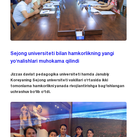
Sejong universiteti bilan hamkorlikning yangi
yo‘nalishlari muhokama qilindi
Jizzax davlat pedagogika universiteti hamda Janubiy
Koreyaning Sejong universiteti vakillari o‘rtasida ikki
tomonlama hamkorlikni yanada rivojlantirishga bag‘ishlangan
uchrashuv bo‘lib o‘tdi.