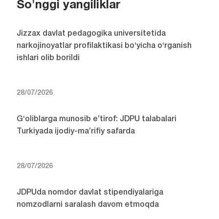
So'nggi yangiliklar
Jizzax davlat pedagogika universitetida
narkojinoyatlar profilaktikasi bo‘yicha o‘rganish
ishlari olib borildi
28/07/2026
G‘oliblarga munosib e’tirof: JDPU talabalari
Turkiyada ijodiy-ma’rifiy safarda
28/07/2026
JDPUda nomdor davlat stipendiyalariga
nomzodlarni saralash davom etmoqda