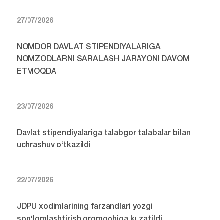
27/07/2026
NOMDOR DAVLAT STIPENDIYALARIGA
NOMZODLARNI SARALASH JARAYONI DAVOM
ETMOQDA
23/07/2026
Davlat stipendiyalariga talabgor talabalar bilan
uchrashuv o‘tkazildi
22/07/2026
JDPU xodimlarining farzandlari yozgi
sog‘lomlashtirish oromgohiga kuzatildi