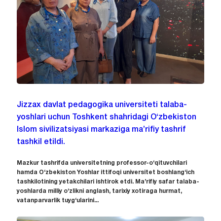
Jizzax davlat pedagogika universiteti talaba-
yoshlari uchun Toshkent shahridagi O‘zbekiston
Islom sivilizatsiyasi markaziga ma’rifiy tashrif
tashkil etildi.
Mazkur tashrifda universitetning professor-o‘qituvchilari
hamda O‘zbekiston Yoshlar ittifoqi universitet boshlang‘ich
tashkilotining yetakchilari ishtirok etdi. Ma’rifiy safar talaba-
yoshlarda milliy o‘zlikni anglash, tarixiy xotiraga hurmat,
vatanparvarlik tuyg‘ularini...