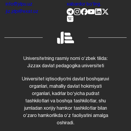
info@jdpu.uz
xabardor boʻling.
jiz.jdpi@exat.uz
Universitetning rasmiy nomi oʻzbek tilida:
Jizzax davlat pedagogika universiteti
Universitet iqtisodiyotni davlat boshqaruvi
organlari, mahalliy davlat hokimiyati
organlari, kadrlar boʻyicha pudrat
tashkilotlari va boshqa tashkilotlar, shu
jumladan xorijiy hamkor tashkilotlar bilan
oʻzaro hamkorlikda oʻz faoliyatini amalga
oshiradi.