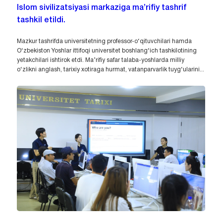
Islom sivilizatsiyasi markaziga ma’rifiy tashrif
tashkil etildi.
Mazkur tashrifda universitetning professor-o‘qituvchilari hamda
O‘zbekiston Yoshlar ittifoqi universitet boshlang‘ich tashkilotining
yetakchilari ishtirok etdi. Ma’rifiy safar talaba-yoshlarda milliy
o‘zlikni anglash, tarixiy xotiraga hurmat, vatanparvarlik tuyg‘ularini...