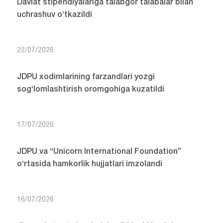
Davlat stipendiyalariga talabgor talabalar bilan
uchrashuv o‘tkazildi
22/07/2026
JDPU xodimlarining farzandlari yozgi
sog‘lomlashtirish oromgohiga kuzatildi
17/07/2026
JDPU va “Unicorn International Foundation”
o‘rtasida hamkorlik hujjatlari imzolandi
16/07/2026