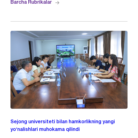
Barcha Rubrikalar
Sejong universiteti bilan hamkorlikning yangi
yo‘nalishlari muhokama qilindi