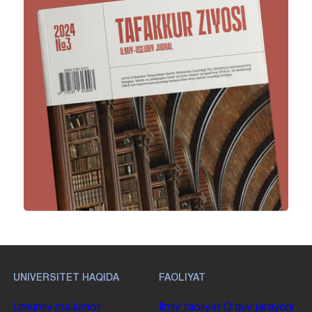
UNIVERSITET HAQIDA
FAOLIYAT
Umumiy maʼlumot
Ilmiy faoliyat
Oʻquv jarayoni