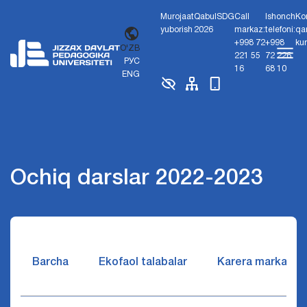
Murojaat
Qabul
SDG
Call
Ishonch
Ko
yuborish
2026
markaz:
telefoni:
qa
+998 72
+998
ku
O'ZB
221 55
72 226
РУС
16
68 10
ENG
Ochiq darslar 2022-2023
Barcha
Ekofaol talabalar
Karera markazi