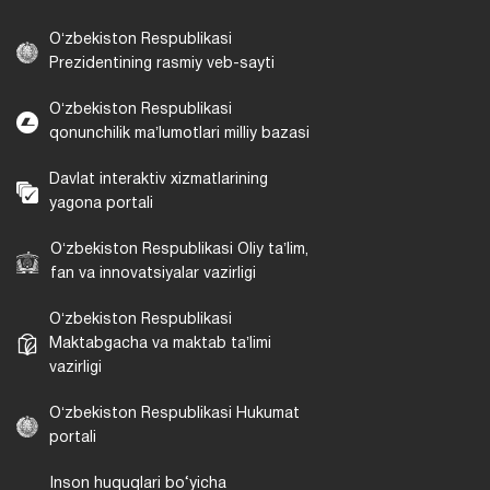
Oʻzbekiston Respublikasi
Prezidentining rasmiy veb-sayti
Oʻzbekiston Respublikasi
qonunchilik maʼlumotlari milliy bazasi
Davlat interaktiv xizmatlarining
yagona portali
Oʻzbekiston Respublikasi Oliy taʼlim,
fan va innovatsiyalar vazirligi
Oʻzbekiston Respublikasi
Maktabgacha va maktab taʼlimi
vazirligi
Oʻzbekiston Respublikasi Hukumat
portali
Inson huquqlari bo‘yicha