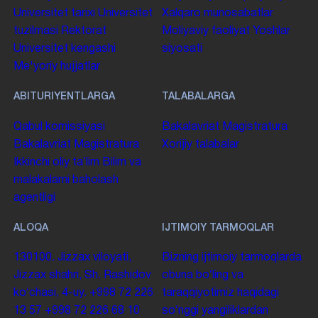
Universitet tarixi
Universitet
Xalqaro munosabatlar
tuzilmasi
Rektorat
Moliyaviy faoliyat
Yoshlar
Universitet kengashi
siyosati
Me'yoriy hujjatlar
ABITURIYENTLARGA
TALABALARGA
Qabul komissiyasi
Bakalavriat
Magistratura
Bakalavriat
Magistratura
Xorijiy talabalar
Ikkinchi oliy taʼlim
Bilim va
malakalarni baholash
agentligi
ALOQA
IJTIMOIY TARMOQLAR
130100. Jizzax viloyati,
Bizning ijtimoiy tarmoqlarda
Jizzax shahri, Sh. Rashidov
obuna boʻling va
koʻchasi, 4-uy.
+998 72 226
taraqqiyotimiz haqidagi
13 57
+998 72 226 68 10
soʻnggi yangiliklardan