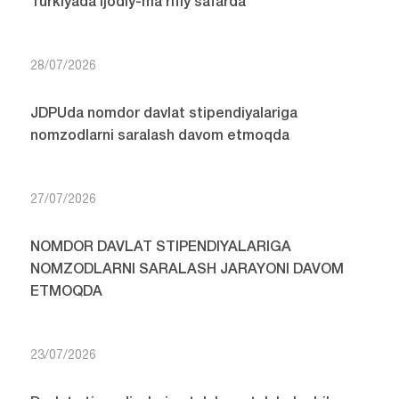
Turkiyada ijodiy-ma’rifiy safarda
28/07/2026
JDPUda nomdor davlat stipendiyalariga
nomzodlarni saralash davom etmoqda
27/07/2026
NOMDOR DAVLAT STIPENDIYALARIGA
NOMZODLARNI SARALASH JARAYONI DAVOM
ETMOQDA
23/07/2026