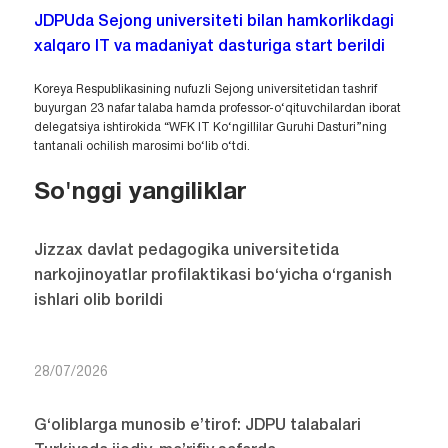
JDPUda Sejong universiteti bilan hamkorlikdagi
xalqaro IT va madaniyat dasturiga start berildi
Koreya Respublikasining nufuzli Sejong universitetidan tashrif
buyurgan 23 nafar talaba hamda professor-o‘qituvchilardan iborat
delegatsiya ishtirokida “WFK IT Ko‘ngillilar Guruhi Dasturi”ning
tantanali ochilish marosimi bo‘lib o‘tdi.
So'nggi yangiliklar
Jizzax davlat pedagogika universitetida
narkojinoyatlar profilaktikasi bo‘yicha o‘rganish
ishlari olib borildi
28/07/2026
G‘oliblarga munosib e’tirof: JDPU talabalari