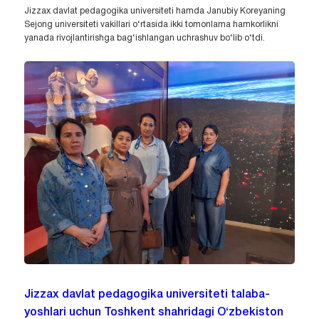
Jizzax davlat pedagogika universiteti hamda Janubiy Koreyaning
Sejong universiteti vakillari o‘rtasida ikki tomonlama hamkorlikni
yanada rivojlantirishga bag‘ishlangan uchrashuv bo‘lib o‘tdi.
Jizzax davlat pedagogika universiteti talaba-
yoshlari uchun Toshkent shahridagi O‘zbekiston