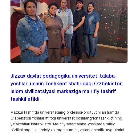
Jizzax davlat pedagogika universiteti talaba-
yoshlari uchun Toshkent shahridagi O‘zbekiston
Islom sivilizatsiyasi markaziga ma’rifiy tashrif
tashkil etildi.
Mazkur tashrifda universitetning professor-o‘qituvchilari hamda
O‘zbekiston Yoshlar ittifoqi universitet boshlang‘ich tashkilotining
yetakchilari ishtirok etdi. Ma’rifiy safar talaba-yoshlarda milliy
o‘zlikni anglash, tarixiy xotiraga hurmat, vatanparvarlik tuyg‘ularini...