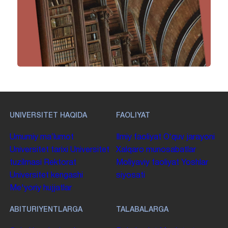
UNIVERSITET HAQIDA
FAOLIYAT
Umumiy maʼlumot
Ilmiy faoliyat
Oʻquv jarayoni
Universitet tarixi
Universitet
Xalqaro munosabatlar
tuzilmasi
Rektorat
Moliyaviy faoliyat
Yoshlar
Universitet kengashi
siyosati
Me'yoriy hujjatlar
ABITURIYENTLARGA
TALABALARGA