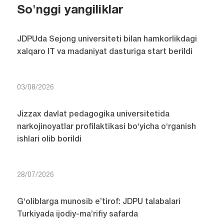
So'nggi yangiliklar
JDPUda Sejong universiteti bilan hamkorlikdagi
xalqaro IT va madaniyat dasturiga start berildi
03/08/2026
Jizzax davlat pedagogika universitetida
narkojinoyatlar profilaktikasi bo‘yicha o‘rganish
ishlari olib borildi
28/07/2026
G‘oliblarga munosib e’tirof: JDPU talabalari
Turkiyada ijodiy-ma’rifiy safarda