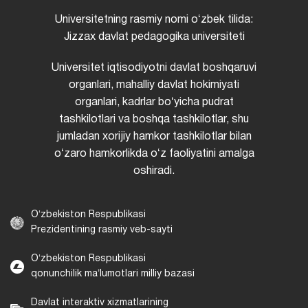
Universitetning rasmiy nomi oʻzbek tilida:
Jizzax davlat pedagogika universiteti
Universitet iqtisodiyotni davlat boshqaruvi
organlari, mahalliy davlat hokimiyati
organlari, kadrlar boʻyicha pudrat
tashkilotlari va boshqa tashkilotlar, shu
jumladan xorijiy hamkor tashkilotlar bilan
oʻzaro hamkorlikda oʻz faoliyatini amalga
oshiradi.
Oʻzbekiston Respublikasi
Prezidentining rasmiy veb-sayti
Oʻzbekiston Respublikasi
qonunchilik maʼlumotlari milliy bazasi
Davlat interaktiv xizmatlarining