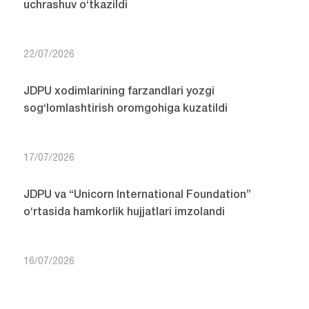
uchrashuv o‘tkazildi
22/07/2026
JDPU xodimlarining farzandlari yozgi
sog‘lomlashtirish oromgohiga kuzatildi
17/07/2026
JDPU va “Unicorn International Foundation”
o‘rtasida hamkorlik hujjatlari imzolandi
16/07/2026