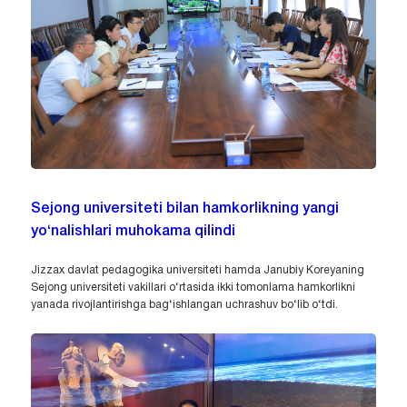
Sejong universiteti bilan hamkorlikning yangi
yo‘nalishlari muhokama qilindi
Jizzax davlat pedagogika universiteti hamda Janubiy Koreyaning
Sejong universiteti vakillari o‘rtasida ikki tomonlama hamkorlikni
yanada rivojlantirishga bag‘ishlangan uchrashuv bo‘lib o‘tdi.