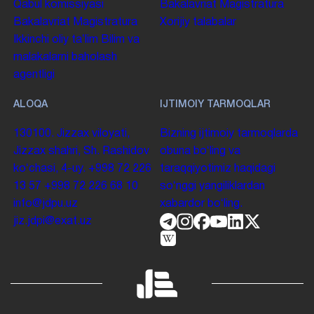
Qabul komissiyasi
Bakalavriat
Magistratura
Bakalavriat
Magistratura
Xorijiy talabalar
Ikkinchi oliy taʼlim
Bilim va
malakalarni baholash
agentligi
ALOQA
IJTIMOIY TARMOQLAR
130100. Jizzax viloyati,
Bizning ijtimoiy tarmoqlarda
Jizzax shahri, Sh. Rashidov
obuna boʻling va
koʻchasi, 4-uy.
+998 72 226
taraqqiyotimiz haqidagi
13 57
+998 72 226 68 10
soʻnggi yangiliklardan
info@jdpu.uz
xabardor boʻling.
jiz.jdpi@exat.uz