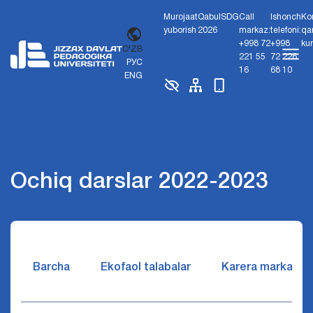
Murojaat
Qabul
SDG
Call
Ishonch
Ko
yuborish
2026
markaz:
telefoni:
qa
+998 72
+998
ku
O'ZB
221 55
72 226
РУС
16
68 10
ENG
Ochiq darslar 2022-2023
Barcha
Ekofaol talabalar
Karera markazi