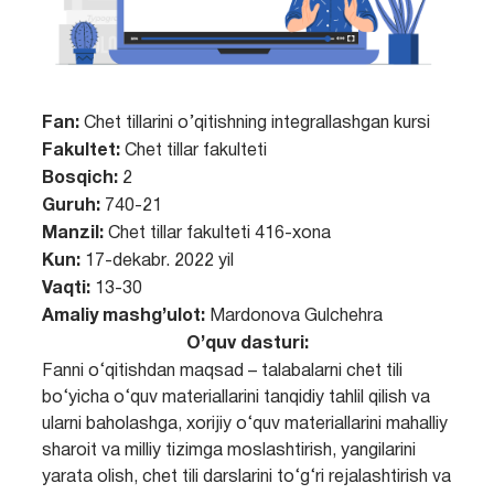
Fan:
Chet tillarini o’qitishning integrallashgan kursi
Fakultet:
Chet tillar fakulteti
Bosqich:
2
Guruh:
740-21
Manzil:
Chet tillar fakulteti 416-xona
Kun:
17-dekabr. 2022 yil
Vaqti:
13-30
Amaliy mashg’ulot:
Mardonova Gulchehra
O’quv dasturi:
Fanni o‘qitishdan maqsad – talabalarni chet tili
bo‘yicha o‘quv materiallarini tanqidiy tahlil qilish va
ularni baholashga, xorijiy o‘quv materiallarini mahalliy
sharoit va milliy tizimga moslashtirish, yangilarini
yarata olish, chet tili darslarini to‘g‘ri rejalashtirish va