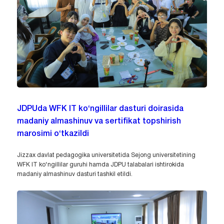
JDPUda WFK IT ko‘ngillilar dasturi doirasida
madaniy almashinuv va sertifikat topshirish
marosimi o‘tkazildi
Jizzax davlat pedagogika universitetida Sejong universitetining
WFK IT ko‘ngillilar guruhi hamda JDPU talabalari ishtirokida
madaniy almashinuv dasturi tashkil etildi.