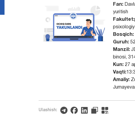
Fan:
Davla
yuritish
Fakultet:
psixologi
Bosqich:
Guruh:
52
Manzil:
J
binosi, 3
Kun:
27 ap
Vaqti:
13:
Amaliy:
Z
Jumayeva
Ulashish: