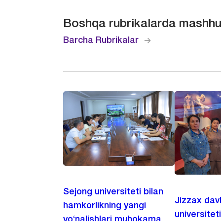
Boshqa rubrikalarda mashhu
Barcha Rubrikalar
Sejong universiteti bilan
Jizzax dav
hamkorlikning yangi
universitet
yo‘nalishlari muhokama