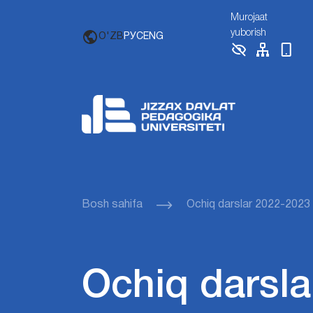
Murojaat
yuborish
O'ZB
РУС
ENG
Bosh sahifa
Ochiq darslar 2022-2023
Ochiq darsla