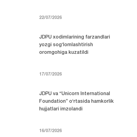
22/07/2026
JDPU xodimlarining farzandlari
yozgi sog‘lomlashtirish
oromgohiga kuzatildi
17/07/2026
JDPU va “Unicorn International
Foundation” o‘rtasida hamkorlik
hujjatlari imzolandi
16/07/2026