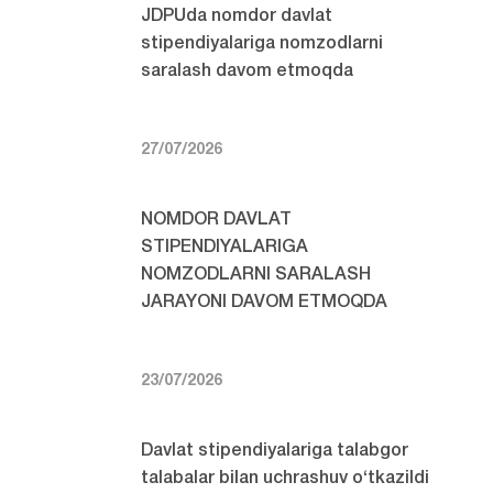
JDPUda nomdor davlat
stipendiyalariga nomzodlarni
saralash davom etmoqda
27/07/2026
NOMDOR DAVLAT
STIPENDIYALARIGA
NOMZODLARNI SARALASH
JARAYONI DAVOM ETMOQDA
23/07/2026
Davlat stipendiyalariga talabgor
talabalar bilan uchrashuv o‘tkazildi