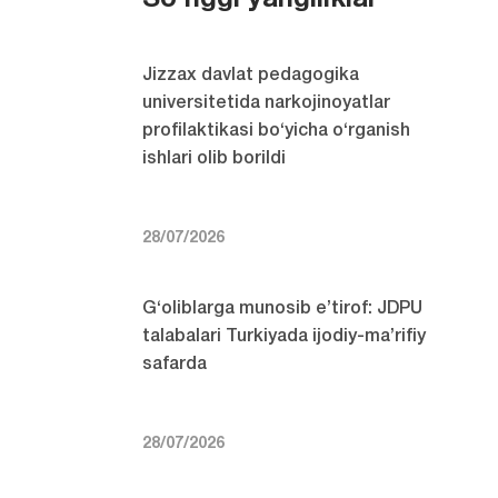
So'nggi yangiliklar
Jizzax davlat pedagogika
universitetida narkojinoyatlar
profilaktikasi bo‘yicha o‘rganish
ishlari olib borildi
28/07/2026
G‘oliblarga munosib e’tirof: JDPU
talabalari Turkiyada ijodiy-ma’rifiy
safarda
28/07/2026