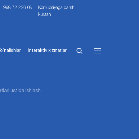
i: +998 72 226 68
Korrupsiyaga qarshi
kurash
o‘nalishlar
Interaktiv xizmatlar
lari ustida ishlash