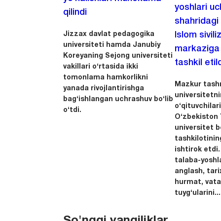
yoshlari u
qilindi
shahridagi
Jizzax davlat pedagogika
Islom sivili
universiteti hamda Janubiy
markaziga m
Koreyaning Sejong universiteti
tashkil etild
vakillari o‘rtasida ikki
tomonlama hamkorlikni
Mazkur tashr
yanada rivojlantirishga
universitetn
bag‘ishlangan uchrashuv bo‘lib
o‘qituvchila
o‘tdi.
O‘zbekiston Y
universitet 
tashkilotinin
ishtirok etdi.
talaba-yoshla
anglash, tari
hurmat, vata
tuyg‘ularini...