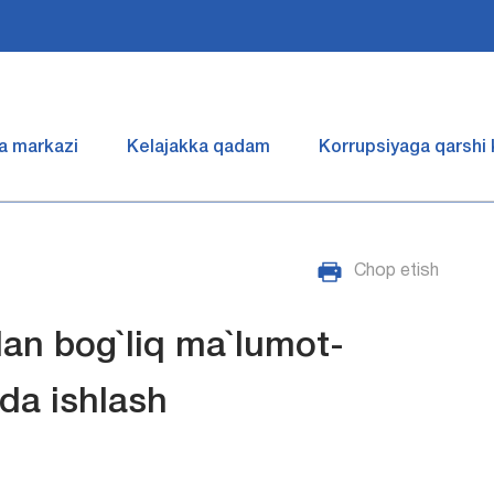
a markazi
Kelajakka qadam
Korrupsiyaga qarshi
Chop etish
lan bog`liq ma`lumot-
ida ishlash