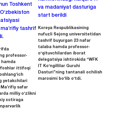
chun Toshkent
va madaniyat dasturiga
 O‘zbekiston
start berildi
zatsiyasi
Koreya Respublikasining
a’rifiy tashrif
nufuzli Sejong universitetidan
i.
tashrif buyurgan 23 nafar
talaba hamda professor-
ifda
o‘qituvchilardan iborat
ing professor-
delegatsiya ishtirokida “WFK
ri hamda
IT Ko‘ngillilar Guruhi
oshlar ittifoqi
Dasturi”ning tantanali ochilish
boshlang‘ich
marosimi bo‘lib o‘tdi.
g yetakchilari
 Ma’rifiy safar
rda milliy o‘zlikni
xiy xotiraga
nparvarlik