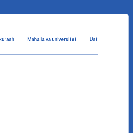
 kurash
Mahalla va universitet
Ustozlar suhbatin 