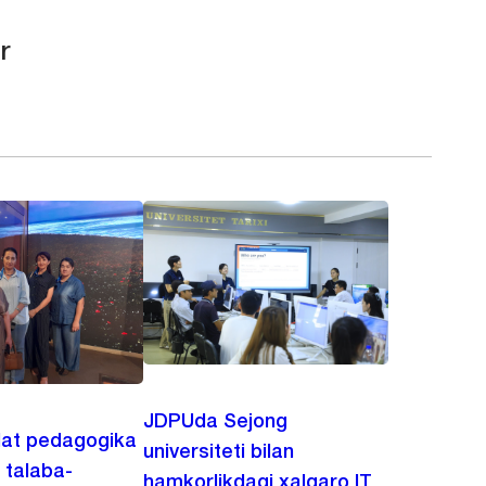
r
JDPUda Sejong
lat pedagogika
universiteti bilan
i talaba-
hamkorlikdagi xalqaro IT