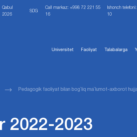
Qabul
Call markaz: +998 72 221 55
Ishonch telefon
SDG
2026
16
10
Universitet
Faoliyat
Talabalarga
Y
Pedagogik faoliyat bilan bog`liq ma`lumot-axborot hujjat
r 2022-2023