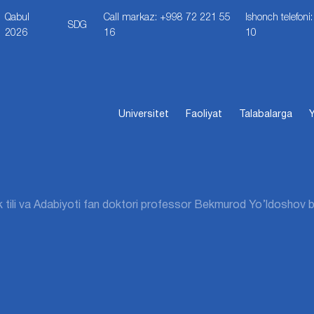
Qabul
Call markaz: +998 72 221 55
Ishonch telefon
SDG
2026
16
10
Universitet
Faoliyat
Talabalarga
Y
 tili va Adabiyoti fan doktori professor Bekmurod Yo’ldoshov b