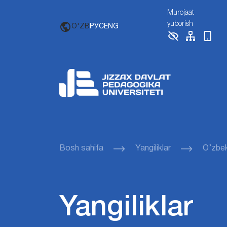
Murojaat
yuborish
O'ZB
РУС
ENG
Bosh sahifa
Yangiliklar
O’zbek
Yangiliklar