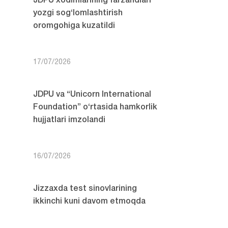
JDPU xodimlarining farzandlari
yozgi sog‘lomlashtirish
oromgohiga kuzatildi
17/07/2026
JDPU va “Unicorn International
Foundation” o‘rtasida hamkorlik
hujjatlari imzolandi
16/07/2026
Jizzaxda test sinovlarining
ikkinchi kuni davom etmoqda