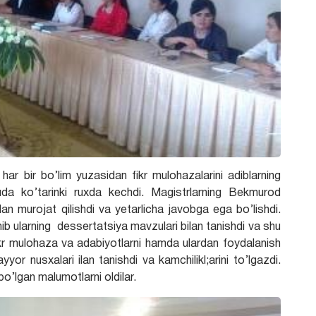
 har bir bo’lim yuzasidan fikr mulohazalarini adiblarning
juda ko’tarinki ruxda kechdi. Magistrlarning Bekmurod
ilan murojat qilishdi va yetarlicha javobga ega bo’lishdi.
b ularning dessertatsiya mavzulari bilan tanishdi va shu
ikr mulohaza va adabiyotlarni hamda ulardan foydalanish
yyor nusxalari ilan tanishdi va kamchilikl;arini to’lgazdi.
o’lgan malumotlarni oldilar.