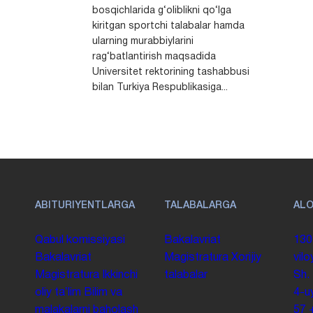
bosqichlarida g‘oliblikni qo‘lga
kiritgan sportchi talabalar hamda
ularning murabbiylarini
rag‘batlantirish maqsadida
Universitet rektorining tashabbusi
bilan Turkiya Respublikasiga...
ABITURIYENTLARGA
TALABALARGA
AL
Qabul komissiyasi
Bakalavriat
130
Bakalavriat
Magistratura
Xorijiy
vilo
Magistratura
Ikkinchi
talabalar
Sh.
oliy taʼlim
Bilim va
4-u
malakalarni baholash
57