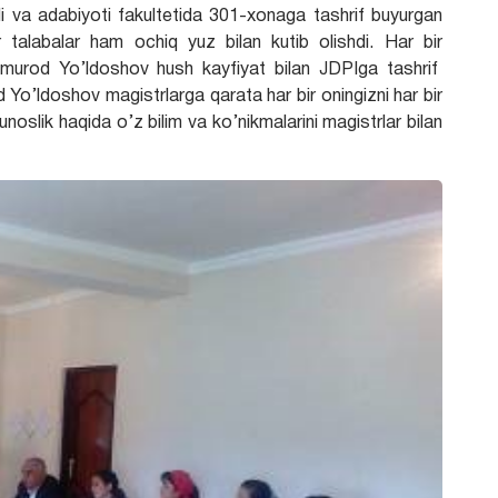
li va adabiyoti fakultetida 301-xonaga tashrif buyurgan
talabalar ham ochiq yuz bilan kutib olishdi. Har bir
ekmurod Yo’ldoshov hush kayfiyat bilan JDPIga tashrif
Yo’ldoshov magistrlarga qarata har bir oningizni har bir
noslik haqida o’z bilim va ko’nikmalarini magistrlar bilan