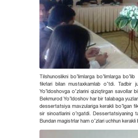
Tilshunoslikni bo’limlarga bo’limlarga bo’lib
fikrlari bilan mustaxkamlab o’tdi. Tadbir 
Yo’ldoshovga o’zlarini qiziqtirgan savollar b
Bekmurod Yo’ldoshov har bir talabaga yuzlani
dessertatsiya mavzulariga kerakli bo’lgan f
sir sinoatlarini o’rgatdi. Dessertatsiyaning ta
Bundan magistrlar ham o’zlari uchhun kerakli b