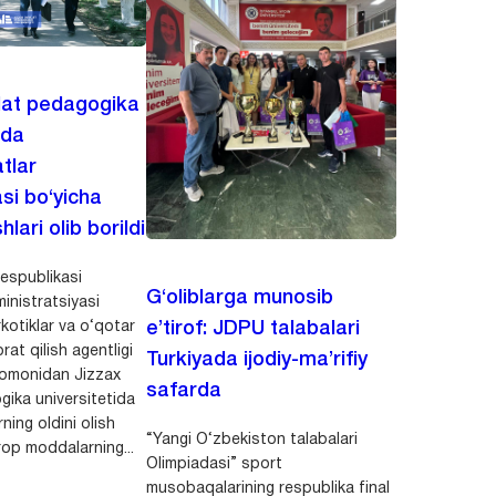
lat pedagogika
ida
tlar
asi bo‘yicha
hlari olib borildi
espublikasi
G‘oliblarga munosib
inistratsiyasi
kotiklar va o‘qotar
e’tirof: JDPU talabalari
rat qilish agentligi
Turkiyada ijodiy-ma’rifiy
 tomonidan Jizzax
safarda
gika universitetida
ning oldini olish
“Yangi O‘zbekiston talabalari
op moddalarning...
Olimpiadasi” sport
musobaqalarining respublika final