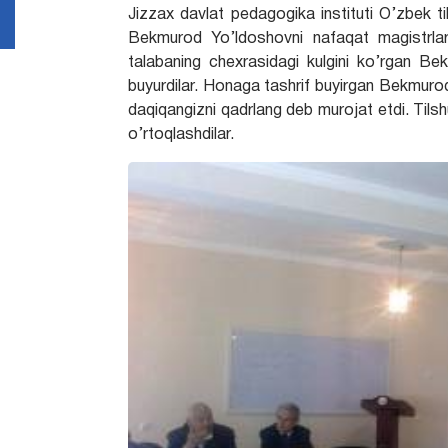
Jizzax davlat pedagogika instituti O’zbek ti
Bekmurod Yo’ldoshovni nafaqat magistrlar 
talabaning chexrasidagi kulgini ko’rgan B
buyurdilar. Honaga tashrif buyirgan Bekmurod 
daqiqangizni qadrlang deb murojat etdi. Tilshu
o’rtoqlashdilar.