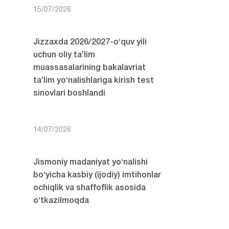
15/07/2026
Jizzaxda 2026/2027-o‘quv yili
uchun oliy ta’lim
muassasalarining bakalavriat
ta’lim yo‘nalishlariga kirish test
sinovlari boshlandi
14/07/2026
Jismoniy madaniyat yo‘nalishi
bo‘yicha kasbiy (ijodiy) imtihonlar
ochiqlik va shaffoflik asosida
o‘tkazilmoqda