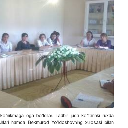
o’nikmaga ega bo’ldilar. Tadbir juda ko’tarinki ruxda
shlari hamda Bekmurod Yo’ldoshovning xulosasi bilan