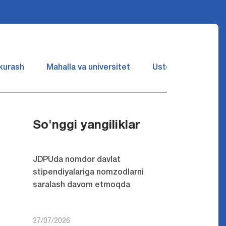
 kurash
Mahalla va universitet
Ustozlar suhbatin 
So'nggi yangiliklar
JDPUda nomdor davlat
stipendiyalariga nomzodlarni
saralash davom etmoqda
27/07/2026