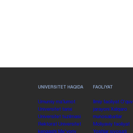
UNIVERSITET HAQIDA
FAOLIYAT
Umumiy maʼlumot
Ilmiy faoliyat
Oʻquv
Universitet tarixi
jarayoni
Xalqaro
Universitet tuzilmasi
munosabatlar
Rektorat
Universitet
Moliyaviy faoliyat
kengashi
Me'yoriy
Yoshlar siyosati