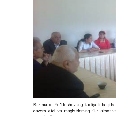
Bekmurod Yo’ldoshovning faoliyati haqida k
davom etdi va magistrlarning fikr almashi