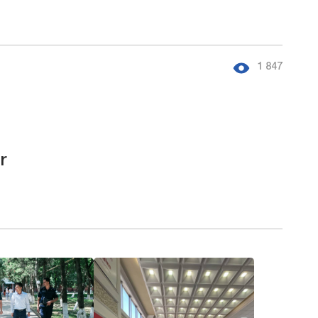
1 847
r