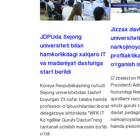
Jizzax dav
JDPUda Sejong
universitet
universiteti bilan
narkojinoya
hamkorlikdagi xalqaro IT
profilaktik
va madaniyat dasturiga
o‘rganish is
start berildi
O‘zbekiston R
Prezidenti Adm
Koreya Respublikasining nufuzli
huzuridagi Nar
Sejong universitetidan tashrif
qurollarni nazo
buyurgan 23 nafar talaba hamda
ishchi guruhi
professor-o‘qituvchilardan iborat
davlat pedago
delegatsiya ishtirokida “WFK IT
narkojinoyatlar
Ko‘ngillilar Guruhi Dasturi”ning
hamda psixotr
tantanali ochilish marosimi bo‘lib
o‘tdi.