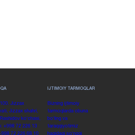
OQA
IJTIMOIY TARMOQLAR
100. Jizzax
Bizning ijtimoiy
yati, Jizzax shahri,
tarmoqlarda obuna
 Rashidov koʻchasi,
boʻling va
y.
+998 72 226 13
taraqqiyotimiz
+998 72 226 68 10
haqidagi soʻnggi