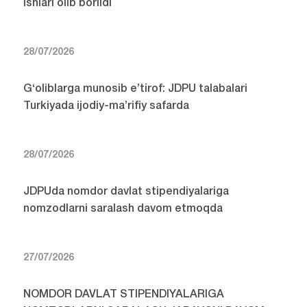
ishlari olib borildi
28/07/2026
G‘oliblarga munosib e’tirof: JDPU talabalari
Turkiyada ijodiy-ma’rifiy safarda
28/07/2026
JDPUda nomdor davlat stipendiyalariga
nomzodlarni saralash davom etmoqda
27/07/2026
NOMDOR DAVLAT STIPENDIYALARIGA