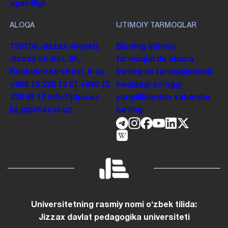
agentligi
ALOQA
IJTIMOIY TARMOQLAR
130100. Jizzax viloyati,
Bizning ijtimoiy
Jizzax shahri, Sh.
tarmoqlarda obuna
Rashidov koʻchasi, 4-uy.
boʻling va taraqqiyotimiz
+998 72 226 13 57
+998 72
haqidagi soʻnggi
226 68 10
info@jdpu.uz
yangiliklardan xabardor
jiz.jdpi@exat.uz
boʻling.
Universitetning rasmiy nomi oʻzbek tilida:
Jizzax davlat pedagogika universiteti