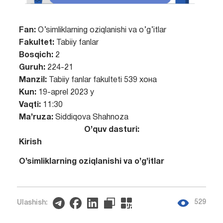
Fan:
O’simliklarning oziqlanishi va o’g’itlar
Fakultet:
Tabiiy fanlar
Bosqich:
2
Guruh:
224-21
Manzil:
Tabiiy fanlar fakulteti 539 хона
Kun:
19-aprel 2023 y
Vaqti:
11:30
Ma’ruza:
Siddiqova Shahnoza
O’quv dasturi:
Kirish
O’simliklarning oziqlanishi va o’g’itlar
529
Ulashish: