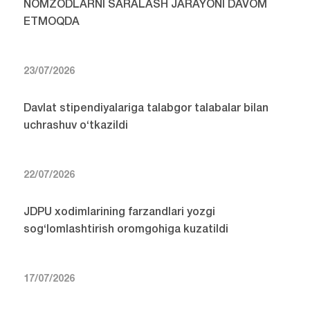
NOMZODLARNI SARALASH JARAYONI DAVOM
ETMOQDA
23/07/2026
Davlat stipendiyalariga talabgor talabalar bilan
uchrashuv o‘tkazildi
22/07/2026
JDPU xodimlarining farzandlari yozgi
sog‘lomlashtirish oromgohiga kuzatildi
17/07/2026