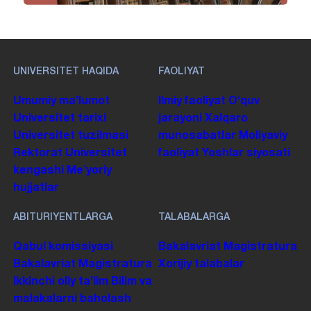
UNIVERSITET HAQIDA
FAOLIYAT
Umumiy maʼlumot
Ilmiy faoliyat
Oʻquv
Universitet tarixi
jarayoni
Xalqaro
Universitet tuzilmasi
munosabatlar
Moliyaviy
Rektorat
Universitet
faoliyat
Yoshlar siyosati
kengashi
Me'yoriy
hujjatlar
ABITURIYENTLARGA
TALABALARGA
Qabul komissiyasi
Bakalavriat
Magistratura
Bakalavriat
Magistratura
Xorijiy talabalar
Ikkinchi oliy taʼlim
Bilim va
malakalarni baholash