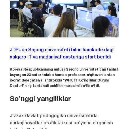
JDPUda Sejong universiteti bilan hamkorlikdagi
xalqaro IT va madaniyat dasturiga start berildi
Koreya Respublikasining nufuzli Sejong universitetidan tashrif
buyurgan 23 nafar talaba hamda professor-o‘qituvchilardan
iborat delegatsiya ishtirokida “WFK IT Ko‘ngillilar Guruhi
Dasturi”ning tantanali ochilish marosimi bo‘lib o‘tdi.
So'nggi yangiliklar
Jizzax davlat pedagogika universitetida
narkojinoyatlar profilaktikasi bo‘yicha o‘rganish