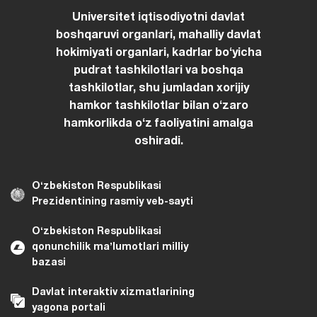
Universitet iqtisodiyotni davlat
boshqaruvi organlari, mahalliy davlat
hokimiyati organlari, kadrlar boʻyicha
pudrat tashkilotlari va boshqa
tashkilotlar, shu jumladan xorijiy
hamkor tashkilotlar bilan oʻzaro
hamkorlikda oʻz faoliyatini amalga
oshiradi.
Oʻzbekiston Respublikasi
Prezidentining rasmiy veb-sayti
Oʻzbekiston Respublikasi
qonunchilik maʼlumotlari milliy
bazasi
Davlat interaktiv xizmatlarining
yagona portali