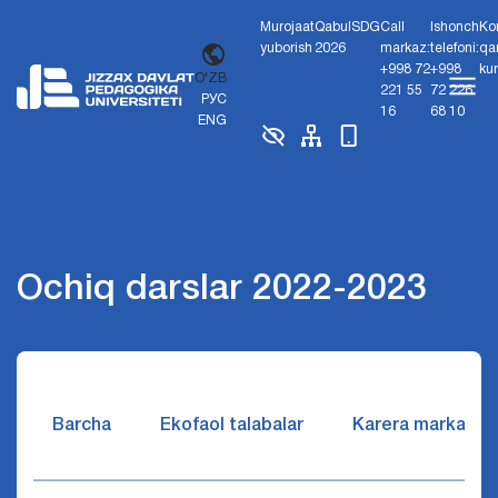
Murojaat
Qabul
SDG
Call
Ishonch
Ko
yuborish
2026
markaz:
telefoni:
qa
+998 72
+998
ku
O'ZB
221 55
72 226
РУС
16
68 10
ENG
Ochiq darslar 2022-2023
Barcha
Ekofaol talabalar
Karera markazi