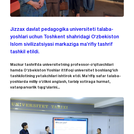
Jizzax davlat pedagogika universiteti talaba-
yoshlari uchun Toshkent shahridagi O‘zbekiston
Islom sivilizatsiyasi markaziga ma’rifiy tashrif
tashkil etildi.
Mazkur tashrifda universitetning professor-o‘qituvchilari
hamda O‘zbekiston Yoshlar ittifoqi universitet boshlang‘ich
tashkilotining yetakchilari ishtirok etdi. Ma’rifiy safar talaba-
yoshlarda milliy o‘zlikni anglash, tarixiy xotiraga hurmat,
vatanparvarlik tuyg‘ularini...