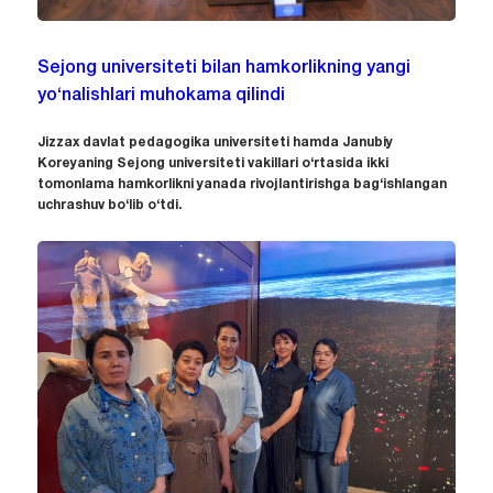
Sejong universiteti bilan hamkorlikning yangi
yo‘nalishlari muhokama qilindi
Jizzax davlat pedagogika universiteti hamda Janubiy
Koreyaning Sejong universiteti vakillari o‘rtasida ikki
tomonlama hamkorlikni yanada rivojlantirishga bag‘ishlangan
uchrashuv bo‘lib o‘tdi.