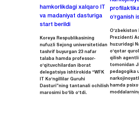
hamkorlikdagi xalqaro IT
profilaktik
va madaniyat dasturiga
o‘rganish is
start berildi
O‘zbekiston 
Prezidenti A
Koreya Respublikasining
huzuridagi N
nufuzli Sejong universitetidan
o‘qotar quro
tashrif buyurgan 23 nafar
qilish agentl
talaba hamda professor-
tomonidan Ji
o‘qituvchilardan iborat
pedagogika u
delegatsiya ishtirokida “WFK
narkojinoyatl
IT Ko‘ngillilar Guruhi
hamda psixo
Dasturi”ning tantanali ochilish
moddalarning
marosimi bo‘lib o‘tdi.