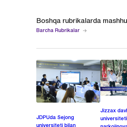
Boshqa rubrikalarda mashhu
Barcha Rubrikalar
Jizzax dav
JDPUda Sejong
universitet
universiteti bilan
narkojinoya