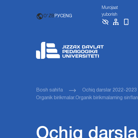
Murojaat
yuborish
O'ZB
РУС
ENG
Bosh sahifa
Ochiq darslar 2022-2023
Organik birikmalar.Organik birikmalarning sinflanis
Ochiq darsla