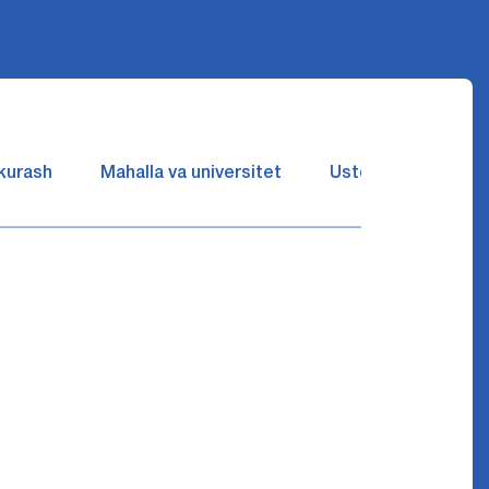
 kurash
Mahalla va universitet
Ustozlar suhbatin 