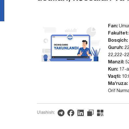
Fan:
Umum
Fakultet:
Bosqich:
Guruh:
22
22,222-22
Manzil:
5
Kun:
17-a
Vaqti:
10:
Ma’ruza:
Orif Nurm
Ulashish: