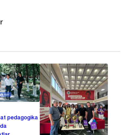
r
lat pedagogika
ida
tlar