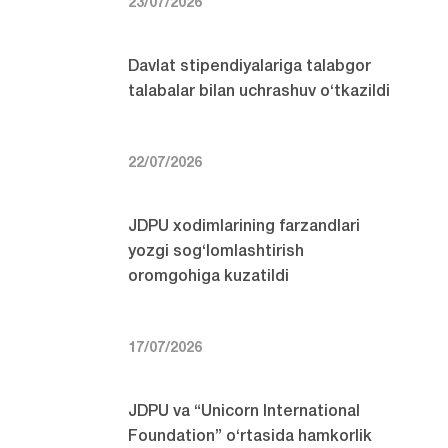
23/07/2026
Davlat stipendiyalariga talabgor
talabalar bilan uchrashuv o‘tkazildi
22/07/2026
JDPU xodimlarining farzandlari
yozgi sog‘lomlashtirish
oromgohiga kuzatildi
17/07/2026
JDPU va “Unicorn International
Foundation” o‘rtasida hamkorlik