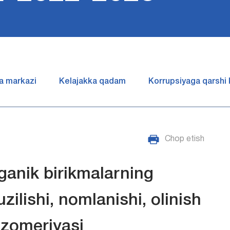
a markazi
Kelajakka qadam
Korrupsiyaga qarshi
Chop etish
ganik birikmalarning
uzilishi, nomlanishi, olinish
 izomeriyasi