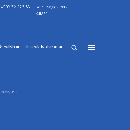
i: +998 72 226 68
Korrupsiyaga qarshi
kurash
o‘nalishlar
Interaktiv xizmatlar
omeriyasi