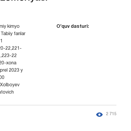
iy kimyo
O’quv dasturi:
Tabiiy fanlar
1
0-22,221-
,223-22
20-xona
prel 2023 y
00
Xolboyev
atovich
2 715