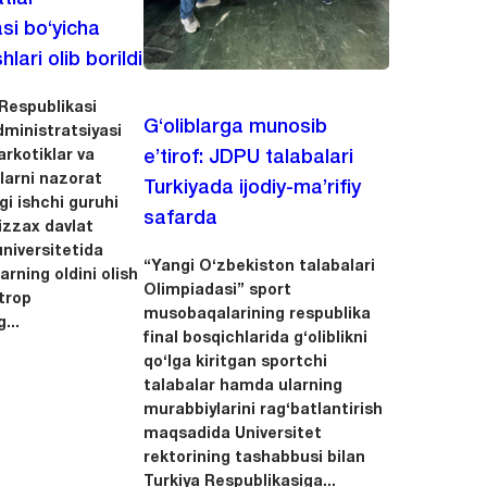
asi bo‘yicha
hlari olib borildi
Respublikasi
G‘oliblarga munosib
dministratsiyasi
arkotiklar va
e’tirof: JDPU talabalari
llarni nazorat
Turkiyada ijodiy-ma’rifiy
igi ishchi guruhi
safarda
zzax davlat
niversitetida
“Yangi O‘zbekiston talabalari
arning oldini olish
Olimpiadasi” sport
trop
musobaqalarining respublika
...
final bosqichlarida g‘oliblikni
qo‘lga kiritgan sportchi
talabalar hamda ularning
murabbiylarini rag‘batlantirish
maqsadida Universitet
rektorining tashabbusi bilan
Turkiya Respublikasiga...