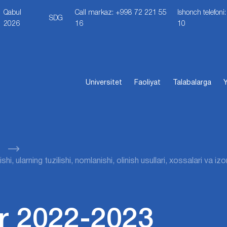
Qabul
Call markaz: +998 72 221 55
Ishonch telefon
SDG
2026
16
10
Universitet
Faoliyat
Talabalarga
Y
hi, ularning tuzilishi, nomlanishi, olinish usullari, xossalari va iz
r 2022-2023