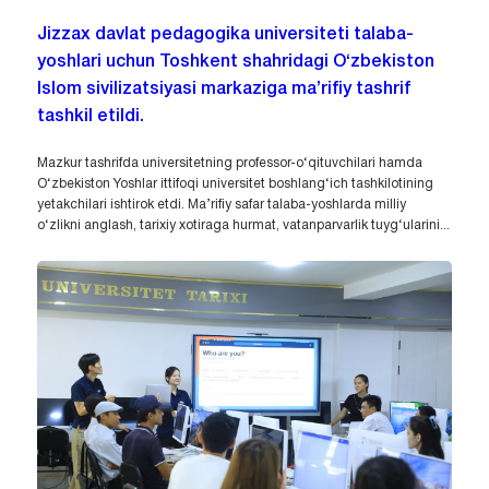
Jizzax davlat pedagogika universiteti talaba-
yoshlari uchun Toshkent shahridagi O‘zbekiston
Islom sivilizatsiyasi markaziga ma’rifiy tashrif
tashkil etildi.
Mazkur tashrifda universitetning professor-o‘qituvchilari hamda
O‘zbekiston Yoshlar ittifoqi universitet boshlang‘ich tashkilotining
yetakchilari ishtirok etdi. Ma’rifiy safar talaba-yoshlarda milliy
o‘zlikni anglash, tarixiy xotiraga hurmat, vatanparvarlik tuyg‘ularini...