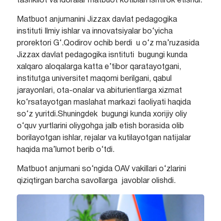
tashkilot va idoralar matbuot kotiblari ishtirok etishdi.
Matbuot anjumanini Jizzax davlat pedagogika
instituti Ilmiy ishlar va innovatsiyalar bo‘yicha
prorektori G‘.Qodirov ochib berdi u o‘z ma’ruzasida
Jizzax davlat pedagogika isntituti bugungi kunda
xalqaro aloqalarga katta e’tibor qaratayotgani,
institutga universitet maqomi berilgani, qabul
jarayonlari, ota-onalar va abiturientlarga xizmat
ko‘rsatayotgan maslahat markazi faoliyati haqida
so‘z yuritdi.Shuningdek bugungi kunda xorijiy oliy
o‘quv yurtlarini oliygohga jalb etish borasida olib
borilayotgan ishlar, rejalar va kutilayotgan natijalar
haqida ma’lumot berib o‘tdi.
Matbuot anjumani so‘ngida OAV vakillari o‘zlarini
qiziqtirgan barcha savollarga javoblar olishdi.