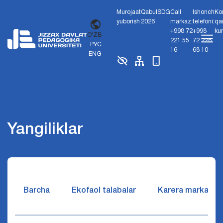
Murojaat
Qabul
SDG
Call
Ishonch
Ko
yuborish
2026
markaz:
telefoni:
qa
+998 72
+998
ku
O'ZB
221 55
72 226
РУС
16
68 10
ENG
Yangiliklar
Barcha
Ekofaol talabalar
Karera markazi