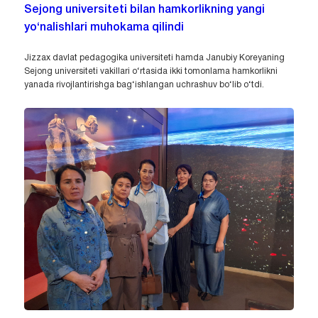
Sejong universiteti bilan hamkorlikning yangi
yo‘nalishlari muhokama qilindi
Jizzax davlat pedagogika universiteti hamda Janubiy Koreyaning
Sejong universiteti vakillari o‘rtasida ikki tomonlama hamkorlikni
yanada rivojlantirishga bag‘ishlangan uchrashuv bo‘lib o‘tdi.