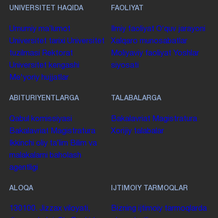
UNIVERSITET HAQIDA
FAOLIYAT
Umumiy maʼlumot
Ilmiy faoliyat
Oʻquv jarayoni
Universitet tarixi
Universitet
Xalqaro munosabatlar
tuzilmasi
Rektorat
Moliyaviy faoliyat
Yoshlar
Universitet kengashi
siyosati
Me'yoriy hujjatlar
ABITURIYENTLARGA
TALABALARGA
Qabul komissiyasi
Bakalavriat
Magistratura
Bakalavriat
Magistratura
Xorijiy talabalar
Ikkinchi oliy taʼlim
Bilim va
malakalarni baholash
agentligi
ALOQA
IJTIMOIY TARMOQLAR
130100. Jizzax viloyati,
Bizning ijtimoiy tarmoqlarda