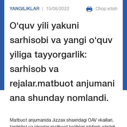
YANGILIKLAR
15/06/2022
Chop etish
|
O‘quv yili yakuni
sarhisobi va yangi o‘quv
yiliga tayyorgarlik:
sarhisob va
rejalar.matbuot anjumani
ana shunday nomlandi.
Matbuot anjumanida Jizzax shaxridagi OAV vkaillari,