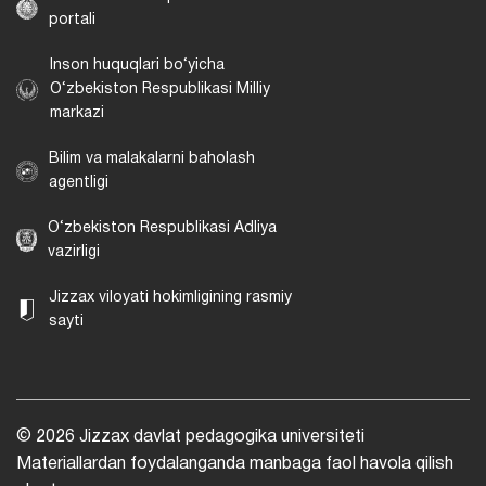
portali
Inson huquqlari bo‘yicha
O‘zbekiston Respublikasi Milliy
markazi
Bilim va malakalarni baholash
agentligi
O‘zbekiston Respublikasi Adliya
vazirligi
Jizzax viloyati hokimligining rasmiy
sayti
© 2026 Jizzax davlat pedagogika universiteti
Materiallardan foydalanganda manbaga faol havola qilish