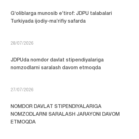
G‘oliblarga munosib e’tirof: JDPU talabalari
Turkiyada ijodiy-ma’rifiy safarda
28/07/2026
JDPUda nomdor davlat stipendiyalariga
nomzodlarni saralash davom etmoqda
27/07/2026
NOMDOR DAVLAT STIPENDIYALARIGA
NOMZODLARNI SARALASH JARAYONI DAVOM
ETMOQDA