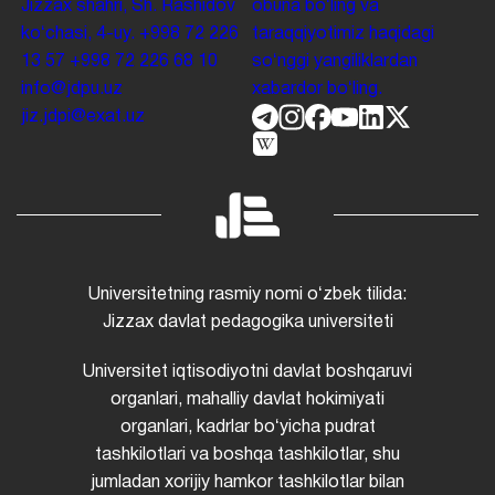
Jizzax shahri, Sh. Rashidov
obuna boʻling va
koʻchasi, 4-uy.
+998 72 226
taraqqiyotimiz haqidagi
13 57
+998 72 226 68 10
soʻnggi yangiliklardan
info@jdpu.uz
xabardor boʻling.
jiz.jdpi@exat.uz
Universitetning rasmiy nomi oʻzbek tilida:
Jizzax davlat pedagogika universiteti
Universitet iqtisodiyotni davlat boshqaruvi
organlari, mahalliy davlat hokimiyati
organlari, kadrlar boʻyicha pudrat
tashkilotlari va boshqa tashkilotlar, shu
jumladan xorijiy hamkor tashkilotlar bilan