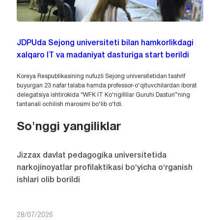
JDPUda Sejong universiteti bilan hamkorlikdagi
xalqaro IT va madaniyat dasturiga start berildi
Koreya Respublikasining nufuzli Sejong universitetidan tashrif
buyurgan 23 nafar talaba hamda professor-o‘qituvchilardan iborat
delegatsiya ishtirokida “WFK IT Ko‘ngillilar Guruhi Dasturi”ning
tantanali ochilish marosimi bo‘lib o‘tdi.
So'nggi yangiliklar
Jizzax davlat pedagogika universitetida
narkojinoyatlar profilaktikasi bo‘yicha o‘rganish
ishlari olib borildi
28/07/2026