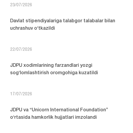
23/07/2026
Davlat stipendiyalariga talabgor talabalar bilan
uchrashuv o‘tkazildi
22/07/2026
JDPU xodimlarining farzandlari yozgi
sog‘lomlashtirish oromgohiga kuzatildi
17/07/2026
JDPU va “Unicorn International Foundation”
o‘rtasida hamkorlik hujjatlari imzolandi