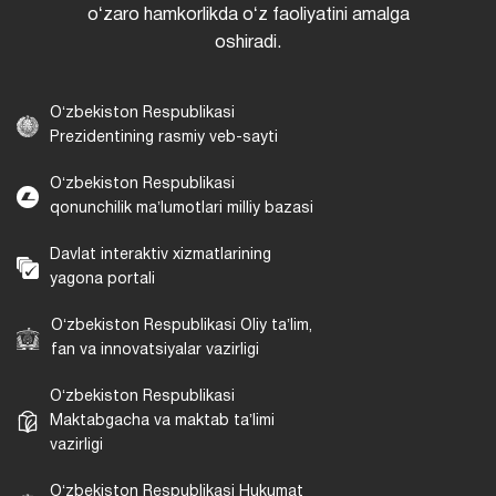
oʻzaro hamkorlikda oʻz faoliyatini amalga
oshiradi.
Oʻzbekiston Respublikasi
Prezidentining rasmiy veb-sayti
Oʻzbekiston Respublikasi
qonunchilik maʼlumotlari milliy bazasi
Davlat interaktiv xizmatlarining
yagona portali
Oʻzbekiston Respublikasi Oliy taʼlim,
fan va innovatsiyalar vazirligi
Oʻzbekiston Respublikasi
Maktabgacha va maktab taʼlimi
vazirligi
Oʻzbekiston Respublikasi Hukumat