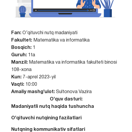
Fan:
O’qituvchi nutq madaniyati
Fakultet:
Matematika va informatika
Bosqich:
1
Guruh:
1ta
Manzil:
Matematika va informatika fakulteti binosi
108-xona
Kun:
7-aprel 2023-yil
Vaqti:
10:00
Amaliy mashg’ulot:
Sultonova Vazira
O’quv dasturi:
Madaniyatli nutq haqida tushuncha
O’qituvchi nutqining fazilatlari
Nutqning kommunikativ sifatlari