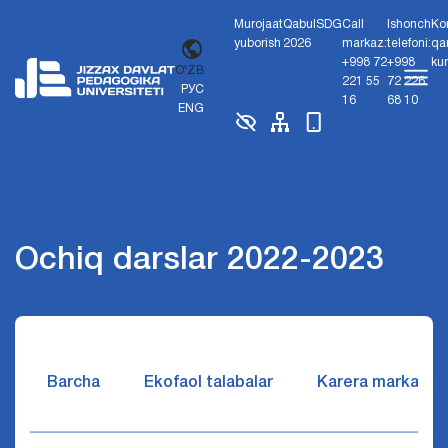
Murojaat
Qabul
SDG
Call
Ishonch
Ko
yuborish
2026
markaz:
telefoni:
qa
+998 72
+998
ku
O'ZB
221 55
72 226
РУС
16
68 10
ENG
Ochiq darslar 2022-2023
Barcha
Ekofaol talabalar
Karera markazi