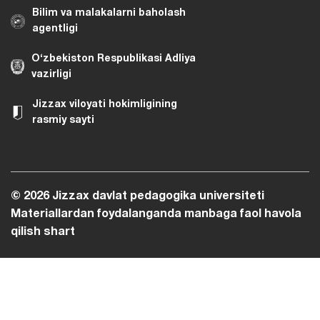
Bilim va malakalarni baholash
agentligi
O‘zbekiston Respublikasi Adliya
vazirligi
Jizzax viloyati hokimligining
rasmiy sayti
© 2026 Jizzax davlat pedagogika universiteti
Materiallardan foydalanganda manbaga faol havola
qilish shart