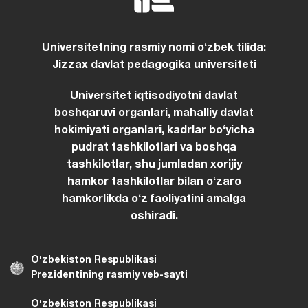
Universitetning rasmiy nomi oʻzbek tilida:
Jizzax davlat pedagogika universiteti
Universitet iqtisodiyotni davlat
boshqaruvi organlari, mahalliy davlat
hokimiyati organlari, kadrlar boʻyicha
pudrat tashkilotlari va boshqa
tashkilotlar, shu jumladan xorijiy
hamkor tashkilotlar bilan oʻzaro
hamkorlikda oʻz faoliyatini amalga
oshiradi.
Oʻzbekiston Respublikasi
Prezidentining rasmiy veb-sayti
Oʻzbekiston Respublikasi