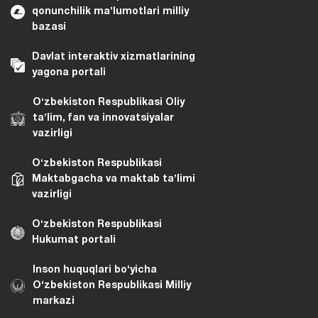
qonunchilik maʼlumotlari milliy
bazasi
Davlat interaktiv xizmatlarining
yagona portali
Oʻzbekiston Respublikasi Oliy
taʼlim, fan va innovatsiyalar
vazirligi
Oʻzbekiston Respublikasi
Maktabgacha va maktab taʼlimi
vazirligi
Oʻzbekiston Respublikasi
Hukumat portali
Inson huquqlari bo‘yicha
O‘zbekiston Respublikasi Milliy
markazi