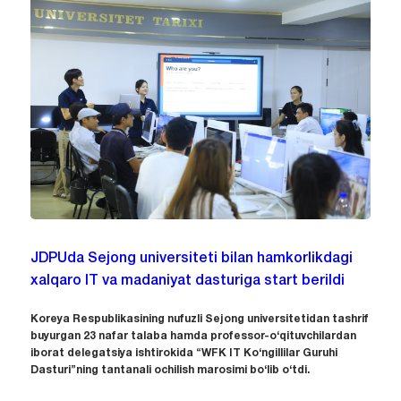
JDPUda Sejong universiteti bilan hamkorlikdagi
xalqaro IT va madaniyat dasturiga start berildi
Koreya Respublikasining nufuzli Sejong universitetidan tashrif
buyurgan 23 nafar talaba hamda professor-o‘qituvchilardan
iborat delegatsiya ishtirokida “WFK IT Ko‘ngillilar Guruhi
Dasturi”ning tantanali ochilish marosimi bo‘lib o‘tdi.