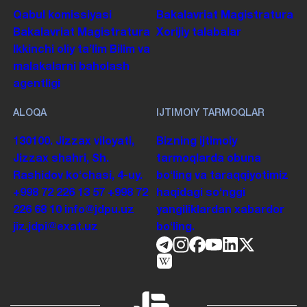
Qabul komissiyasi
Bakalavriat
Magistratura
Bakalavriat
Magistratura
Xorijiy talabalar
Ikkinchi oliy taʼlim
Bilim va
malakalarni baholash
agentligi
ALOQA
IJTIMOIY TARMOQLAR
130100. Jizzax viloyati,
Bizning ijtimoiy
Jizzax shahri, Sh.
tarmoqlarda obuna
Rashidov koʻchasi, 4-uy.
boʻling va taraqqiyotimiz
+998 72 226 13 57
+998 72
haqidagi soʻnggi
226 68 10
info@jdpu.uz
yangiliklardan xabardor
jiz.jdpi@exat.uz
boʻling.