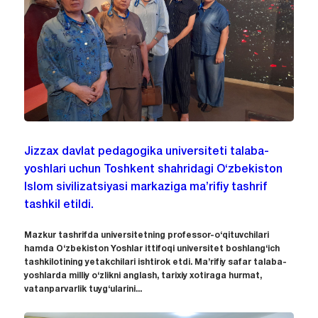
Jizzax davlat pedagogika universiteti talaba-
yoshlari uchun Toshkent shahridagi O‘zbekiston
Islom sivilizatsiyasi markaziga ma’rifiy tashrif
tashkil etildi.
Mazkur tashrifda universitetning professor-o‘qituvchilari
hamda O‘zbekiston Yoshlar ittifoqi universitet boshlang‘ich
tashkilotining yetakchilari ishtirok etdi. Ma’rifiy safar talaba-
yoshlarda milliy o‘zlikni anglash, tarixiy xotiraga hurmat,
vatanparvarlik tuyg‘ularini...