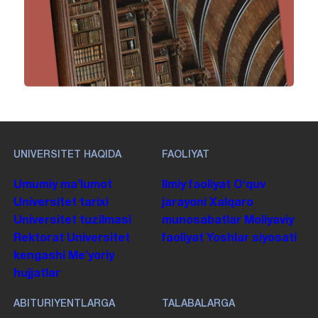
UNIVERSITET HAQIDA
FAOLIYAT
Umumiy maʼlumot
Ilmiy faoliyat
Oʻquv
Universitet tarixi
jarayoni
Xalqaro
Universitet tuzilmasi
munosabatlar
Moliyaviy
Rektorat
Universitet
faoliyat
Yoshlar siyosati
kengashi
Me'yoriy
hujjatlar
ABITURIYENTLARGA
TALABALARGA