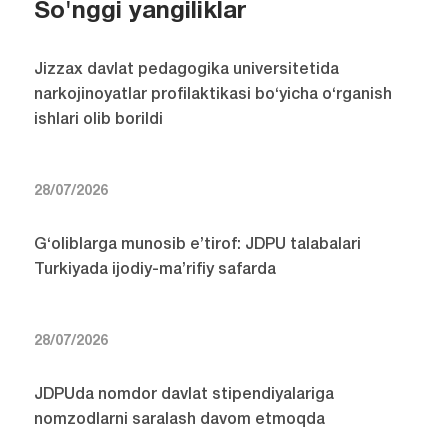
So'nggi yangiliklar
Jizzax davlat pedagogika universitetida
narkojinoyatlar profilaktikasi bo‘yicha o‘rganish
ishlari olib borildi
28/07/2026
G‘oliblarga munosib e’tirof: JDPU talabalari
Turkiyada ijodiy-ma’rifiy safarda
28/07/2026
JDPUda nomdor davlat stipendiyalariga
nomzodlarni saralash davom etmoqda