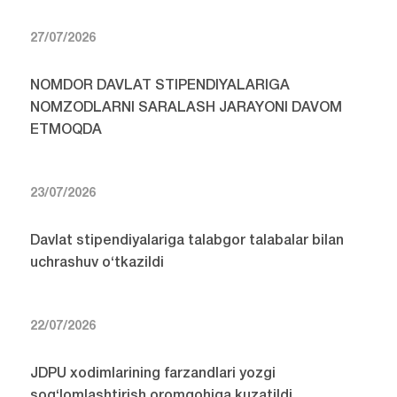
27/07/2026
NOMDOR DAVLAT STIPENDIYALARIGA
NOMZODLARNI SARALASH JARAYONI DAVOM
ETMOQDA
23/07/2026
Davlat stipendiyalariga talabgor talabalar bilan
uchrashuv o‘tkazildi
22/07/2026
JDPU xodimlarining farzandlari yozgi
sog‘lomlashtirish oromgohiga kuzatildi