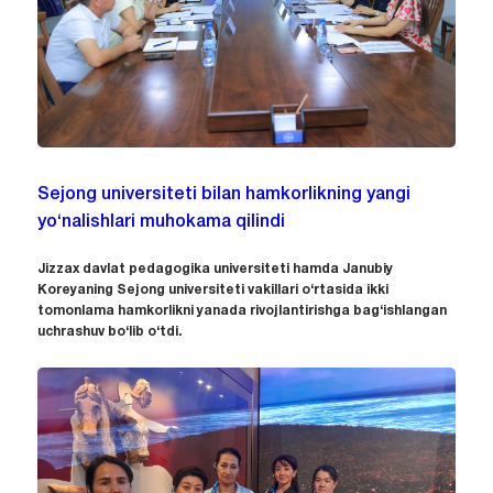
Sejong universiteti bilan hamkorlikning yangi
yo‘nalishlari muhokama qilindi
Jizzax davlat pedagogika universiteti hamda Janubiy
Koreyaning Sejong universiteti vakillari o‘rtasida ikki
tomonlama hamkorlikni yanada rivojlantirishga bag‘ishlangan
uchrashuv bo‘lib o‘tdi.