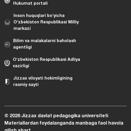
Hukumat portali
Inson huquqlari bo‘yicha
O‘zbekiston Respublikasi Milliy
markazi
Bilim va malakalarni baholash
agentligi
O‘zbekiston Respublikasi Adliya
vazirligi
Jizzax viloyati hokimligining
rasmiy sayti
© 2026 Jizzax davlat pedagogika universiteti
Materiallardan foydalanganda manbaga faol havola
qilish shart