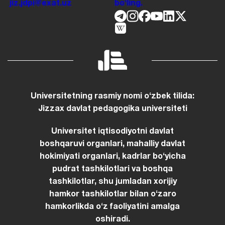
jiz.jdpi@exat.uz
boʻling.
Universitetning rasmiy nomi oʻzbek tilida:
Jizzax davlat pedagogika universiteti
Universitet iqtisodiyotni davlat
boshqaruvi organlari, mahalliy davlat
hokimiyati organlari, kadrlar boʻyicha
pudrat tashkilotlari va boshqa
tashkilotlar, shu jumladan xorijiy
hamkor tashkilotlar bilan oʻzaro
hamkorlikda oʻz faoliyatini amalga
oshiradi.