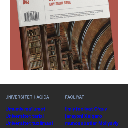
UNIVERSITET HAQIDA
FAOLIYAT
Umumiy maʼlumot
Ilmiy faoliyat
Oʻquv
Universitet tarixi
jarayoni
Xalqaro
Universitet tuzilmasi
munosabatlar
Moliyaviy