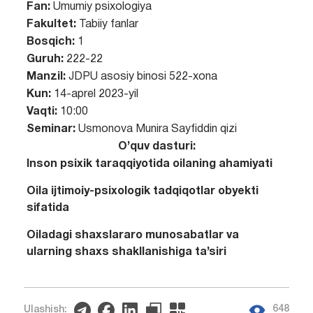
Fan:
Umumiy psixologiya
Fakultet:
Tabiiy fanlar
Bosqich:
1
Guruh:
222-22
Manzil:
JDPU asosiy binosi 522-xona
Kun:
14-aprel 2023-yil
Vaqti:
10:00
Seminar:
Usmonova Munira Sayfiddin qizi
O’quv dasturi:
Inson psixik taraqqiyotida oilaning ahamiyati
Oila ijtimoiy-psixologik tadqiqotlar obyekti
sifatida
Oiladagi shaxslararo munosabatlar va
ularning shaxs shakllanishiga ta’siri
648
Ulashish: