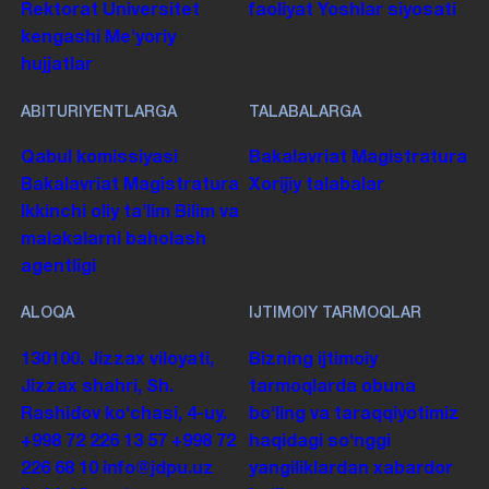
Rektorat
Universitet
faoliyat
Yoshlar siyosati
kengashi
Me'yoriy
hujjatlar
ABITURIYENTLARGA
TALABALARGA
Qabul komissiyasi
Bakalavriat
Magistratura
Bakalavriat
Magistratura
Xorijiy talabalar
Ikkinchi oliy taʼlim
Bilim va
malakalarni baholash
agentligi
ALOQA
IJTIMOIY TARMOQLAR
130100. Jizzax viloyati,
Bizning ijtimoiy
Jizzax shahri, Sh.
tarmoqlarda obuna
Rashidov koʻchasi, 4-uy.
boʻling va taraqqiyotimiz
+998 72 226 13 57
+998 72
haqidagi soʻnggi
226 68 10
info@jdpu.uz
yangiliklardan xabardor