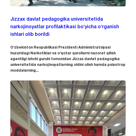
Jizzax davlat pedagogika universitetida
narkojinoyatlar profilaktikasi bo‘yicha o‘rganish
ishlari olib borildi
O‘zbekiston Respublikasi Prezidenti Administratsiyasi
huzuridagi Narkotiklar va o‘qotar qurollarni nazorat qilish
agentligi ishchi guruhi tomonidan Jizzax davlat pedagogika
universitetida narkojinoyatlarning oldini olish hamda psixotrop
moddalarning...