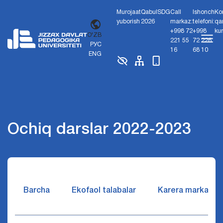
Murojaat
Qabul
SDG
Call
Ishonch
Ko
yuborish
2026
markaz:
telefoni:
qa
+998 72
+998
ku
O'ZB
221 55
72 226
РУС
16
68 10
ENG
Ochiq darslar 2022-2023
Barcha
Ekofaol talabalar
Karera markazi