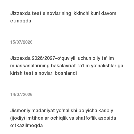
Jizzaxda test sinovlarining ikkinchi kuni davom
etmoqda
15/07/2026
Jizzaxda 2026/2027-o‘quv yili uchun oliy ta’lim
muassasalarining bakalavriat ta’lim yo‘nalishlariga
kirish test sinovlari boshlandi
14/07/2026
Jismoniy madaniyat yo‘nalishi bo‘yicha kasbiy
(ijodiy) imtihonlar ochiqlik va shaffoflik asosida
o‘tkazilmoqda