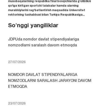
musobaqalarining respublika final bosqichlarida g‘oliblikni
qo‘lga kiritgan sportchi talabalar hamda ularning
murabbiylarini rag‘batlantirish maqsadida Universitet
rektorining tashabbusi bilan Turkiya Respublikasiga...
So'nggi yangiliklar
JDPUda nomdor davlat stipendiyalariga
nomzodlarni saralash davom etmoqda
27/07/2026
NOMDOR DAVLAT STIPENDIYALARIGA
NOMZODLARNI SARALASH JARAYONI DAVOM
ETMOQDA
23/07/2026