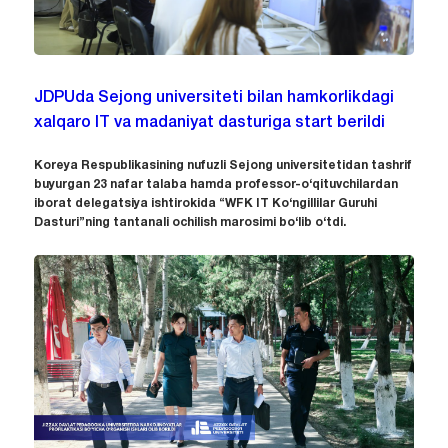
JDPUda Sejong universiteti bilan hamkorlikdagi
xalqaro IT va madaniyat dasturiga start berildi
Koreya Respublikasining nufuzli Sejong universitetidan tashrif
buyurgan 23 nafar talaba hamda professor-o‘qituvchilardan
iborat delegatsiya ishtirokida “WFK IT Ko‘ngillilar Guruhi
Dasturi”ning tantanali ochilish marosimi bo‘lib o‘tdi.