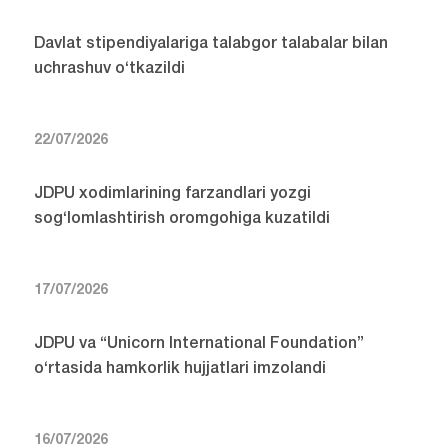
Davlat stipendiyalariga talabgor talabalar bilan
uchrashuv o‘tkazildi
22/07/2026
JDPU xodimlarining farzandlari yozgi
sog‘lomlashtirish oromgohiga kuzatildi
17/07/2026
JDPU va “Unicorn International Foundation”
o‘rtasida hamkorlik hujjatlari imzolandi
16/07/2026