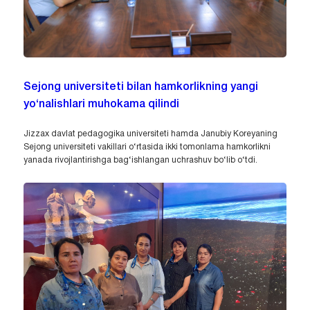
Sejong universiteti bilan hamkorlikning yangi
yo‘nalishlari muhokama qilindi
Jizzax davlat pedagogika universiteti hamda Janubiy Koreyaning
Sejong universiteti vakillari o‘rtasida ikki tomonlama hamkorlikni
yanada rivojlantirishga bag‘ishlangan uchrashuv bo‘lib o‘tdi.