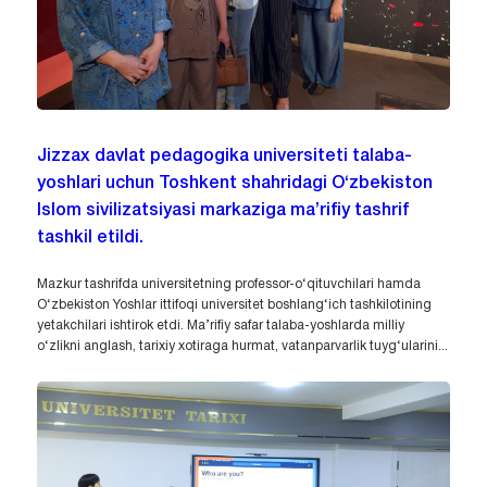
Jizzax davlat pedagogika universiteti talaba-
yoshlari uchun Toshkent shahridagi O‘zbekiston
Islom sivilizatsiyasi markaziga ma’rifiy tashrif
tashkil etildi.
Mazkur tashrifda universitetning professor-o‘qituvchilari hamda
O‘zbekiston Yoshlar ittifoqi universitet boshlang‘ich tashkilotining
yetakchilari ishtirok etdi. Ma’rifiy safar talaba-yoshlarda milliy
o‘zlikni anglash, tarixiy xotiraga hurmat, vatanparvarlik tuyg‘ularini...