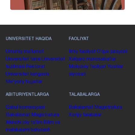
UNIVERSITET HAQIDA
FAOLIYAT
Umumiy maʼlumot
Ilmiy faoliyat
Oʻquv jarayoni
Universitet tarixi
Universitet
Xalqaro munosabatlar
tuzilmasi
Rektorat
Moliyaviy faoliyat
Yoshlar
Universitet kengashi
siyosati
Me'yoriy hujjatlar
ABITURIYENTLARGA
TALABALARGA
Qabul komissiyasi
Bakalavriat
Magistratura
Bakalavriat
Magistratura
Xorijiy talabalar
Ikkinchi oliy taʼlim
Bilim va
malakalarni baholash