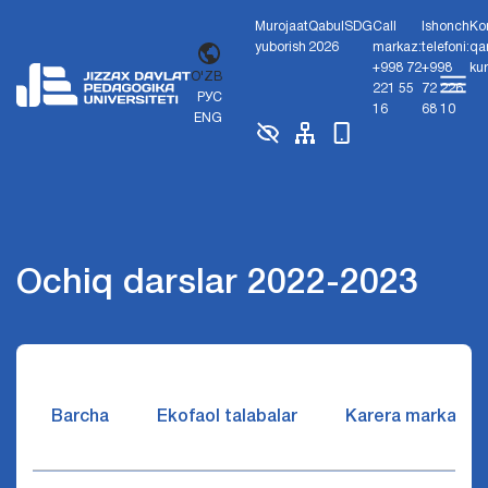
Murojaat
Qabul
SDG
Call
Ishonch
Ko
yuborish
2026
markaz:
telefoni:
qa
+998 72
+998
ku
O'ZB
221 55
72 226
РУС
16
68 10
ENG
Ochiq darslar 2022-2023
Barcha
Ekofaol talabalar
Karera markazi