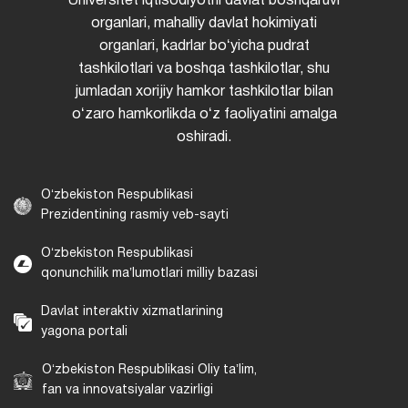
Universitet iqtisodiyotni davlat boshqaruvi
organlari, mahalliy davlat hokimiyati
organlari, kadrlar boʻyicha pudrat
tashkilotlari va boshqa tashkilotlar, shu
jumladan xorijiy hamkor tashkilotlar bilan
oʻzaro hamkorlikda oʻz faoliyatini amalga
oshiradi.
Oʻzbekiston Respublikasi
Prezidentining rasmiy veb-sayti
Oʻzbekiston Respublikasi
qonunchilik maʼlumotlari milliy bazasi
Davlat interaktiv xizmatlarining
yagona portali
Oʻzbekiston Respublikasi Oliy taʼlim,
fan va innovatsiyalar vazirligi