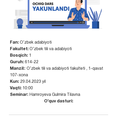
Fan:
O‘zbek adabiyoti
Fakultet:
O‘zbek tili va adabiyoti
Bosqich:
1
Guruh:
614-22
Manzil:
: O‘zbek tili va adabiyoti fakulteti , 1-qavat
107-xona
Kun:
29.04.2023 yil
Vaqti:
10:00
Seminar:
Hamroyeva Gulmira Tilavna
O’quv dasturi: