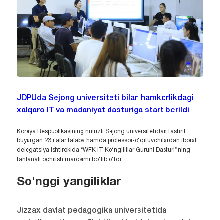
JDPUda Sejong universiteti bilan hamkorlikdagi
xalqaro IT va madaniyat dasturiga start berildi
Koreya Respublikasining nufuzli Sejong universitetidan tashrif
buyurgan 23 nafar talaba hamda professor-o‘qituvchilardan iborat
delegatsiya ishtirokida “WFK IT Ko‘ngillilar Guruhi Dasturi”ning
tantanali ochilish marosimi bo‘lib o‘tdi.
So'nggi yangiliklar
Jizzax davlat pedagogika universitetida