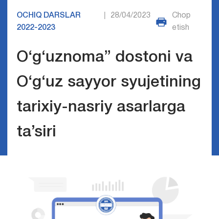
OCHIQ DARSLAR
28/04/2023
Chop
|
2022-2023
etish
O‘g‘uznoma” dostoni va
O‘g‘uz sayyor syujetining
tarixiy-nasriy asarlarga
ta’siri