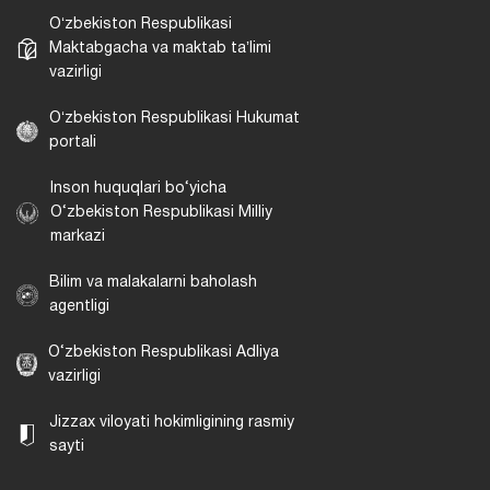
Oʻzbekiston Respublikasi
Maktabgacha va maktab taʼlimi
vazirligi
Oʻzbekiston Respublikasi Hukumat
portali
Inson huquqlari bo‘yicha
O‘zbekiston Respublikasi Milliy
markazi
Bilim va malakalarni baholash
agentligi
O‘zbekiston Respublikasi Adliya
vazirligi
Jizzax viloyati hokimligining rasmiy
sayti