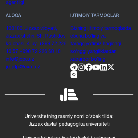
agentligi
ALOQA
IJTIMOIY TARMOQLAR
130100. Jizzax viloyati,
Bizning ijtimoiy tarmoqlarda
Jizzax shahri, Sh. Rashidov
obuna boʻling va
koʻchasi, 4-uy.
+998 72 226
taraqqiyotimiz haqidagi
13 57
+998 72 226 68 10
soʻnggi yangiliklardan
info@jdpu.uz
xabardor boʻling.
jiz.jdpi@exat.uz
Universitetning rasmiy nomi oʻzbek tilida:
Jizzax davlat pedagogika universiteti