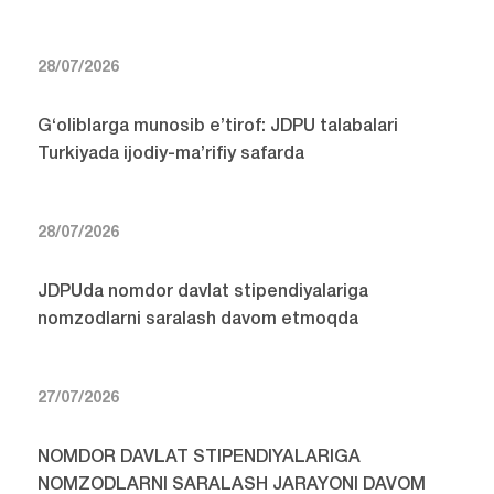
28/07/2026
G‘oliblarga munosib e’tirof: JDPU talabalari
Turkiyada ijodiy-ma’rifiy safarda
28/07/2026
JDPUda nomdor davlat stipendiyalariga
nomzodlarni saralash davom etmoqda
27/07/2026
NOMDOR DAVLAT STIPENDIYALARIGA
NOMZODLARNI SARALASH JARAYONI DAVOM