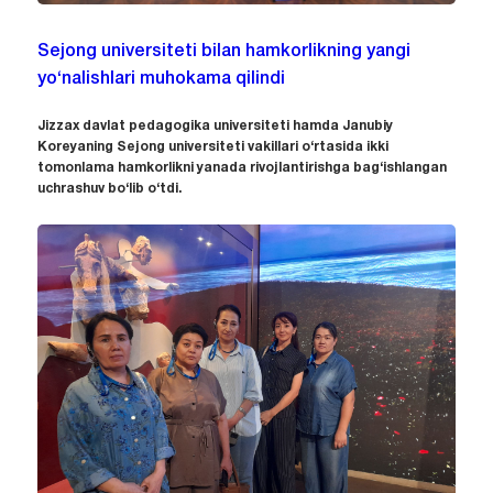
Sejong universiteti bilan hamkorlikning yangi
yo‘nalishlari muhokama qilindi
Jizzax davlat pedagogika universiteti hamda Janubiy
Koreyaning Sejong universiteti vakillari o‘rtasida ikki
tomonlama hamkorlikni yanada rivojlantirishga bag‘ishlangan
uchrashuv bo‘lib o‘tdi.