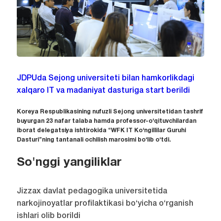
JDPUda Sejong universiteti bilan hamkorlikdagi
xalqaro IT va madaniyat dasturiga start berildi
Koreya Respublikasining nufuzli Sejong universitetidan tashrif
buyurgan 23 nafar talaba hamda professor-o‘qituvchilardan
iborat delegatsiya ishtirokida “WFK IT Ko‘ngillilar Guruhi
Dasturi”ning tantanali ochilish marosimi bo‘lib o‘tdi.
So'nggi yangiliklar
Jizzax davlat pedagogika universitetida
narkojinoyatlar profilaktikasi bo‘yicha o‘rganish
ishlari olib borildi