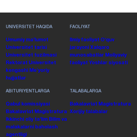
UNIVERSITET HAQIDA
FAOLIYAT
Umumiy maʼlumot
Ilmiy faoliyat
Oʻquv
Universitet tarixi
jarayoni
Xalqaro
Universitet tuzilmasi
munosabatlar
Moliyaviy
Rektorat
Universitet
faoliyat
Yoshlar siyosati
kengashi
Me'yoriy
hujjatlar
ABITURIYENTLARGA
TALABALARGA
Qabul komissiyasi
Bakalavriat
Magistratura
Bakalavriat
Magistratura
Xorijiy talabalar
Ikkinchi oliy taʼlim
Bilim va
malakalarni baholash
agentligi