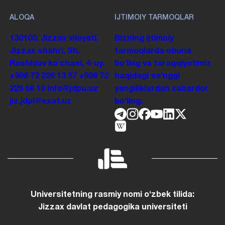
ALOQA
IJTIMOIY TARMOQLAR
130100. Jizzax viloyati,
Bizning ijtimoiy
Jizzax shahri, Sh.
tarmoqlarda obuna
Rashidov koʻchasi, 4-uy.
boʻling va taraqqiyotimiz
+998 72 226 13 57
+998 72
haqidagi soʻnggi
226 68 10
info@jdpu.uz
yangiliklardan xabardor
jiz.jdpi@exat.uz
boʻling.
Universitetning rasmiy nomi oʻzbek tilida:
Jizzax davlat pedagogika universiteti