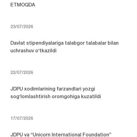
ETMOQDA
23/07/2026
Davlat stipendiyalariga talabgor talabalar bilan
uchrashuv o‘tkazildi
22/07/2026
JDPU xodimlarining farzandlari yozgi
sog‘lomlashtirish oromgohiga kuzatildi
17/07/2026
JDPU va “Unicorn International Foundation”