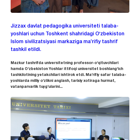
Jizzax davlat pedagogika universiteti talaba-
yoshlari uchun Toshkent shahridagi O‘zbekiston
Islom sivilizatsiyasi markaziga ma’rifiy tashrif
tashkil etildi.
Mazkur tashrifda universitetning professor-o‘qituvchilari
hamda O‘zbekiston Yoshlar ittifoqi universitet boshlang‘ich
tashkilotining yetakchilari ishtirok etdi. Ma’rifiy safar talaba-
yoshlarda milliy o‘zlikni anglash, tarixiy xotiraga hurmat,
vatanparvarlik tuyg‘ularini...