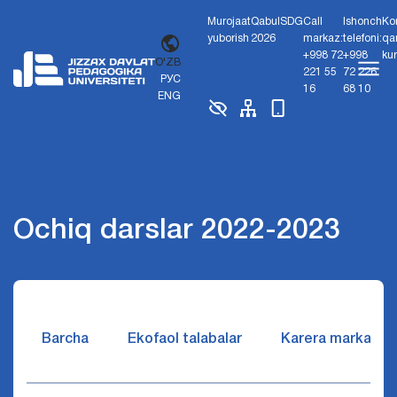
Murojaat
Qabul
SDG
Call
Ishonch
Ko
yuborish
2026
markaz:
telefoni:
qa
+998 72
+998
ku
O'ZB
221 55
72 226
РУС
16
68 10
ENG
Ochiq darslar 2022-2023
Barcha
Ekofaol talabalar
Karera markazi