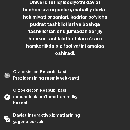
Universitet iqtisodiyotni davlat
boshqaruvi organlari, mahalliy davlat
hokimiyati organlari, kadrlar boʻyicha
pudrat tashkilotlari va boshqa
tashkilotlar, shu jumladan xorijiy
hamkor tashkilotlar bilan oʻzaro
hamkorlikda oʻz faoliyatini amalga
oshiradi.
Oʻzbekiston Respublikasi
Prezidentining rasmiy veb-sayti
Oʻzbekiston Respublikasi
qonunchilik maʼlumotlari milliy
bazasi
Davlat interaktiv xizmatlarining
yagona portali