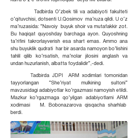
Tadbirda O‘zbek tili va adabiyoti fakulteti
o‘qituvchisi, dotsenti U.Qosimov ma’ruza qildi. U o‘z
ma’ruzasida: “Navoiy buyuk shoir va mutafakkir zot.
Bu haqiqat quyoshday barchaga ayon. Quyoshning
ta’rifini takrorlayverish esa shart emas. Ammo ana
shu buyuklik qudrati har bir asarda namoyon bo‘lishini
tahlil qilib ko‘rsatish, ma’nolar jilosini anglash va
undan huzurlanish, albatta foydalidir”,-dedi.
Tadbirda JDPI ARM xodimlari tomonidan
tayyorlangan “She’riyat mulkining sultoni”
mavzusidagi adabiyotlar ko‘rgazmasi namoyish etildi.
Mazkur ko‘rgazmaga qo‘yilgan adabiyotlarni ARM
xodimasi M. Bobonazarova qisqacha sharhlab
berdi.