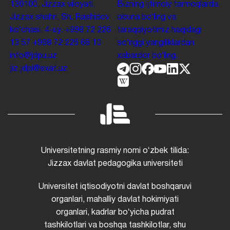
130100. Jizzax viloyati,
Bizning ijtimoiy tarmoqlarda
Jizzax shahri, Sh. Rashidov
obuna boʻling va
koʻchasi, 4-uy.
+998 72 226
taraqqiyotimiz haqidagi
13 57
+998 72 226 68 10
soʻnggi yangiliklardan
info@jdpu.uz
xabardor boʻling.
jiz.jdpi@exat.uz
Universitetning rasmiy nomi oʻzbek tilida:
Jizzax davlat pedagogika universiteti
Universitet iqtisodiyotni davlat boshqaruvi
organlari, mahalliy davlat hokimiyati
organlari, kadrlar boʻyicha pudrat
tashkilotlari va boshqa tashkilotlar, shu