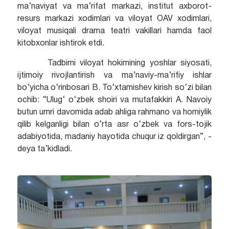
ma’naviyat va ma’rifat markazi, institut axborot-
resurs markazi xodimlari va viloyat OAV xodimlari,
viloyat musiqali drama teatri vakillari hamda faol
kitobxonlar ishtirok etdi.
Tadbirni viloyat hokimining yoshlar siyosati,
ijtimoiy rivojlantirish va ma’naviy-ma’rifiy ishlar
bo‘yicha o‘rinbosari B. To‘xtamishev kirish so‘zi bilan
ochib: “Ulug‘ o‘zbek shoiri va mutafakkiri A. Navoiy
butun umri davomida adab ahliga rahmano va homiylik
qilib kelganligi bilan o‘rta asr o‘zbek va fors-tojik
adabiyotida, madaniy hayotida chuqur iz qoldirgan”, -
deya ta’kidladi.