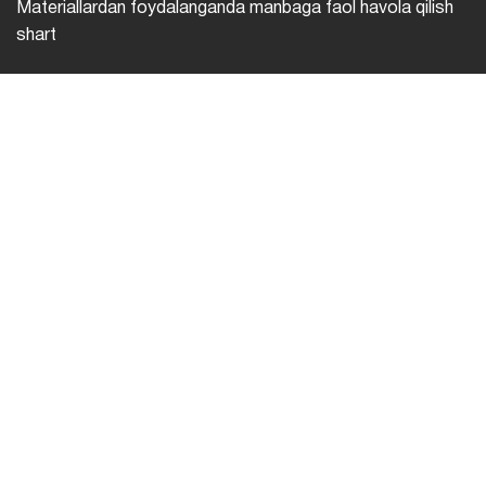
Materiallardan foydalanganda manbaga faol havola qilish
shart