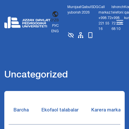
Murojaat
Qabul
SDG
Call
Ishonch
Ko
yuborish
2026
markaz:
telefoni:
qa
+998 72
+998
ku
O'ZB
221 55
72 226
РУС
16
68 10
ENG
Uncategorized
Barcha
Ekofaol talabalar
Karera markazi