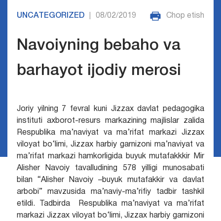
UNCATEGORIZED
08/02/2019
Chop etish
|
Navoiyning bebaho va
barhayot ijodiy merosi
Joriy yilning 7 fevral kuni Jizzax davlat pedagogika
instituti axborot-resurs markazining majlislar zalida
Respublika ma’naviyat va ma’rifat markazi Jizzax
viloyat bo‘limi, Jizzax harbiy garnizoni ma’naviyat va
ma’rifat markazi hamkorligida buyuk mutafakkkir Mir
Alisher Navoiy tavalludining 578 yilligi munosabati
bilan “Alisher Navoiy –buyuk mutafakkir va davlat
arbobi” mavzusida ma’naviy-ma’rifiy tadbir tashkil
etildi. Tadbirda Respublika ma’naviyat va ma’rifat
markazi Jizzax viloyat bo‘limi, Jizzax harbiy garnizoni