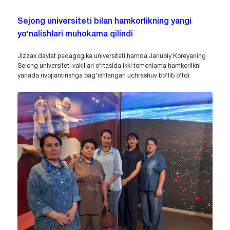
Sejong universiteti bilan hamkorlikning yangi
yo‘nalishlari muhokama qilindi
Jizzax davlat pedagogika universiteti hamda Janubiy Koreyaning
Sejong universiteti vakillari o‘rtasida ikki tomonlama hamkorlikni
yanada rivojlantirishga bag‘ishlangan uchrashuv bo‘lib o‘tdi.