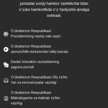
jumladan xorijiy hamkor tashkilotlar bilan
oʻzaro hamkorlikda oʻz faoliyatini amalga
oshiradi.
Oʻzbekiston Respublikasi
Prezidentining rasmiy veb-sayti
Oʻzbekiston Respublikasi
qonunchilik maʼlumotlari milliy bazasi
Davlat interaktiv xizmatlarining
yagona portali
Oʻzbekiston Respublikasi Oliy taʼlim,
fan va innovatsiyalar vazirligi
Oʻzbekiston Respublikasi
Maktabgacha va maktab taʼlimi
vazirligi