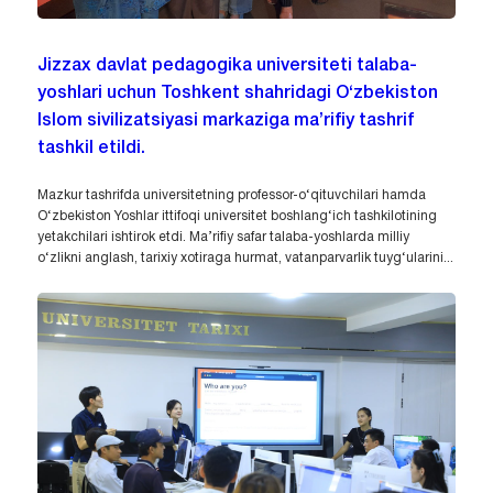
Jizzax davlat pedagogika universiteti talaba-
yoshlari uchun Toshkent shahridagi O‘zbekiston
Islom sivilizatsiyasi markaziga ma’rifiy tashrif
tashkil etildi.
Mazkur tashrifda universitetning professor-o‘qituvchilari hamda
O‘zbekiston Yoshlar ittifoqi universitet boshlang‘ich tashkilotining
yetakchilari ishtirok etdi. Ma’rifiy safar talaba-yoshlarda milliy
o‘zlikni anglash, tarixiy xotiraga hurmat, vatanparvarlik tuyg‘ularini...