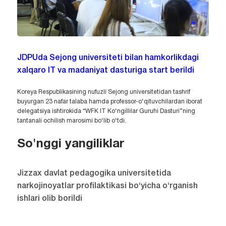
JDPUda Sejong universiteti bilan hamkorlikdagi
xalqaro IT va madaniyat dasturiga start berildi
Koreya Respublikasining nufuzli Sejong universitetidan tashrif
buyurgan 23 nafar talaba hamda professor-o‘qituvchilardan iborat
delegatsiya ishtirokida “WFK IT Ko‘ngillilar Guruhi Dasturi”ning
tantanali ochilish marosimi bo‘lib o‘tdi.
So'nggi yangiliklar
Jizzax davlat pedagogika universitetida
narkojinoyatlar profilaktikasi bo‘yicha o‘rganish
ishlari olib borildi