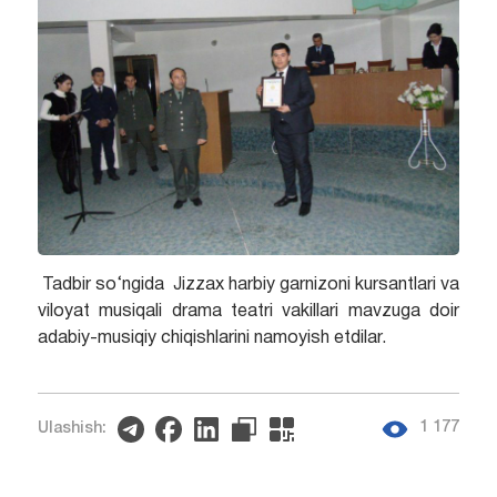
Tadbir so‘ngida Jizzax harbiy garnizoni kursantlari va
viloyat musiqali drama teatri vakillari mavzuga doir
adabiy-musiqiy chiqishlarini namoyish etdilar.
1 177
Ulashish: