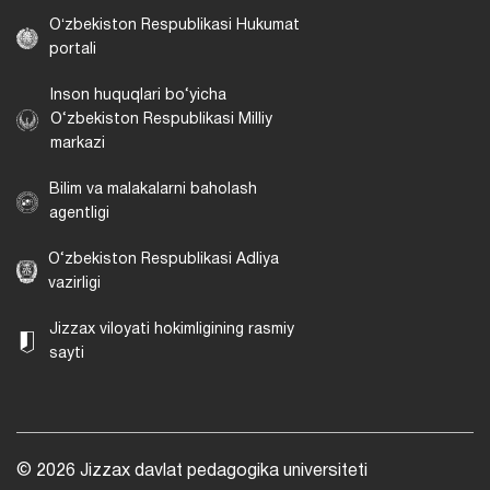
Oʻzbekiston Respublikasi Hukumat
portali
Inson huquqlari bo‘yicha
O‘zbekiston Respublikasi Milliy
markazi
Bilim va malakalarni baholash
agentligi
O‘zbekiston Respublikasi Adliya
vazirligi
Jizzax viloyati hokimligining rasmiy
sayti
© 2026 Jizzax davlat pedagogika universiteti