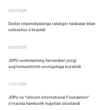
23/07/2026
Davlat stipendiyalariga talabgor talabalar bilan
uchrashuv o‘tkazildi
22/07/2026
JDPU xodimlarining farzandlari yozgi
sog‘lomlashtirish oromgohiga kuzatildi
17/07/2026
JDPU va “Unicorn International Foundation”
o‘rtasida hamkorlik hujjatlari imzolandi