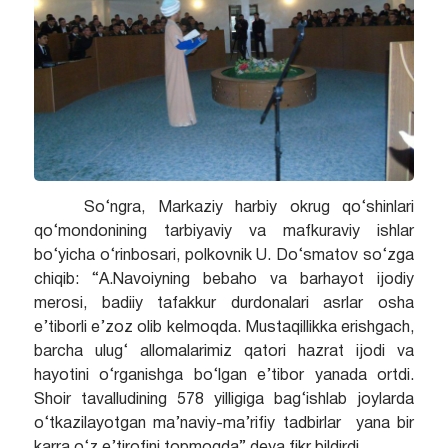
So‘ngra, Markaziy harbiy okrug qo‘shinlari
qo‘mondonining tarbiyaviy va mafkuraviy ishlar
bo‘yicha o‘rinbosari, polkovnik U. Do‘smatov so‘zga
chiqib: “A.Navoiyning bebaho va barhayot ijodiy
merosi, badiiy tafakkur durdonalari asrlar osha
e’tiborli e’zoz olib kelmoqda. Mustaqillikka erishgach,
barcha ulug‘ allomalarimiz qatori hazrat ijodi va
hayotini o‘rganishga bo‘lgan e’tibor yanada ortdi.
Shoir tavalludining 578 yilligiga bag‘ishlab joylarda
o‘tkazilayotgan ma’naviy-ma’rifiy tadbirlar yana bir
karra o‘z e’tirofini topmoqda” deya fikr bildirdi.