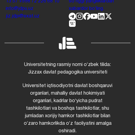
13 57
+998 72 226 68 10
soʻnggi yangiliklardan
info@jdpu.uz
xabardor boʻling.
jiz.jdpi@exat.uz
Universitetning rasmiy nomi oʻzbek tilida:
Jizzax davlat pedagogika universiteti
Universitet iqtisodiyotni davlat boshqaruvi
organlari, mahalliy davlat hokimiyati
organlari, kadrlar boʻyicha pudrat
tashkilotlari va boshqa tashkilotlar, shu
jumladan xorijiy hamkor tashkilotlar bilan
oʻzaro hamkorlikda oʻz faoliyatini amalga
oshiradi.