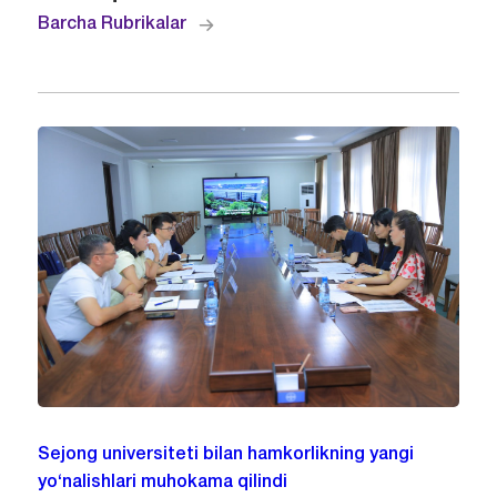
Barcha Rubrikalar
Sejong universiteti bilan hamkorlikning yangi
yo‘nalishlari muhokama qilindi