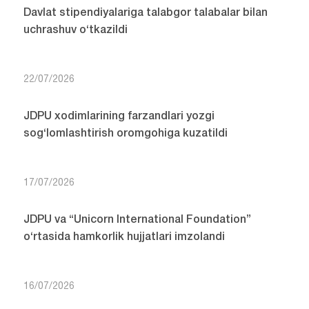
Davlat stipendiyalariga talabgor talabalar bilan
uchrashuv o‘tkazildi
22/07/2026
JDPU xodimlarining farzandlari yozgi
sog‘lomlashtirish oromgohiga kuzatildi
17/07/2026
JDPU va “Unicorn International Foundation”
o‘rtasida hamkorlik hujjatlari imzolandi
16/07/2026