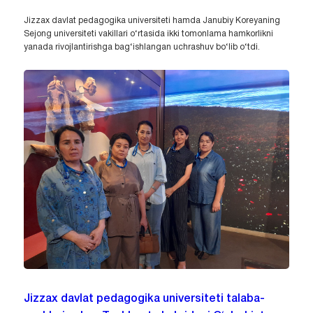
Jizzax davlat pedagogika universiteti hamda Janubiy Koreyaning
Sejong universiteti vakillari o‘rtasida ikki tomonlama hamkorlikni
yanada rivojlantirishga bag‘ishlangan uchrashuv bo‘lib o‘tdi.
Jizzax davlat pedagogika universiteti talaba-