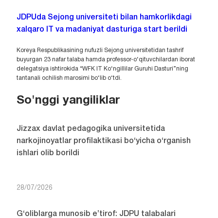
JDPUda Sejong universiteti bilan hamkorlikdagi
xalqaro IT va madaniyat dasturiga start berildi
Koreya Respublikasining nufuzli Sejong universitetidan tashrif
buyurgan 23 nafar talaba hamda professor-o‘qituvchilardan iborat
delegatsiya ishtirokida “WFK IT Ko‘ngillilar Guruhi Dasturi”ning
tantanali ochilish marosimi bo‘lib o‘tdi.
So'nggi yangiliklar
Jizzax davlat pedagogika universitetida
narkojinoyatlar profilaktikasi bo‘yicha o‘rganish
ishlari olib borildi
28/07/2026
G‘oliblarga munosib e’tirof: JDPU talabalari