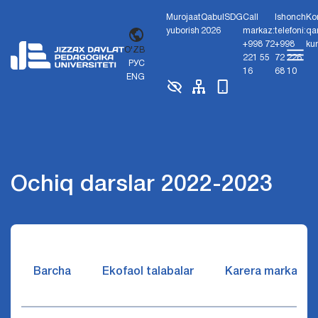
Murojaat
Qabul
SDG
Call
Ishonch
Ko
yuborish
2026
markaz:
telefoni:
qa
+998 72
+998
ku
O'ZB
221 55
72 226
РУС
16
68 10
ENG
Ochiq darslar 2022-2023
Barcha
Ekofaol talabalar
Karera markazi