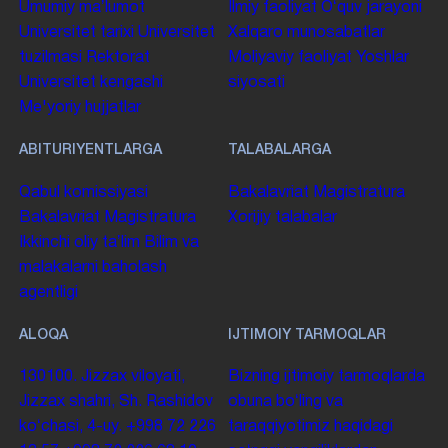
Umumiy maʼlumot
Ilmiy faoliyat
Oʻquv jarayoni
Universitet tarixi
Universitet
Xalqaro munosabatlar
tuzilmasi
Rektorat
Moliyaviy faoliyat
Yoshlar
Universitet kengashi
siyosati
Me'yoriy hujjatlar
ABITURIYENTLARGA
TALABALARGA
Qabul komissiyasi
Bakalavriat
Magistratura
Bakalavriat
Magistratura
Xorijiy talabalar
Ikkinchi oliy taʼlim
Bilim va
malakalarni baholash
agentligi
ALOQA
IJTIMOIY TARMOQLAR
130100. Jizzax viloyati,
Bizning ijtimoiy tarmoqlarda
Jizzax shahri, Sh. Rashidov
obuna boʻling va
koʻchasi, 4-uy.
+998 72 226
taraqqiyotimiz haqidagi