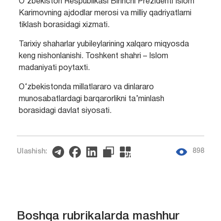
O‘zbekiston Respublikasi Birinchi Prezidenti Islom
Karimovning ajdodlar merosi va milliy qadriyatlarni
tiklash borasidagi xizmati.
Tarixiy shaharlar yubileylarining xalqaro miqyosda
keng nishonlanishi. Toshkent shahri – Islom
madaniyati poytaxti.
O‘zbekistonda millatlararo va dinlararo
munosabatlardagi barqarorlikni ta’minlash
borasidagi davlat siyosati.
898
Ulashish:
Boshqa rubrikalarda mashhur