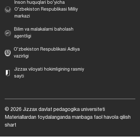
Inson huquqlari bo‘yicha
O‘zbekiston Respublikasi Milliy
markazi
Bilim va malakalarni baholash
agentligi
O‘zbekiston Respublikasi Adliya
vazirligi
Jizzax viloyati hokimligining rasmiy
sayti
© 2026 Jizzax davlat pedagogika universiteti
Materiallardan foydalanganda manbaga faol havola qilish
shart