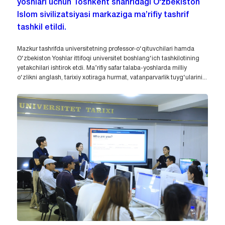
yoshlari uchun Toshkent shahridagi O‘zbekiston
Islom sivilizatsiyasi markaziga ma’rifiy tashrif
tashkil etildi.
Mazkur tashrifda universitetning professor-o‘qituvchilari hamda
O‘zbekiston Yoshlar ittifoqi universitet boshlang‘ich tashkilotining
yetakchilari ishtirok etdi. Ma’rifiy safar talaba-yoshlarda milliy
o‘zlikni anglash, tarixiy xotiraga hurmat, vatanparvarlik tuyg‘ularini...