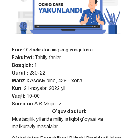
Fan:
O‘zbekistonning eng yangi tarixi
Fakultet:
Tabiiy fanlar
Bosqich:
1
Guruh:
230-22
Manzil:
Asosiy bino, 439 – xona
Kun:
21-noyabr. 2022 yil
Vaqti:
10-00
Seminar:
A.S.Majidov
O’quv dasturi:
Mustaqillik yillarida milliy istiqlol g‘oyasi va
mafkuraviy masalalar.