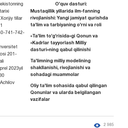
ekistonning
O’quv dasturi:
arixi
Mustaqillik yillarida ilm-fanning
rivojlanishi: Yangi jamiyat qurishda
Xorijiy tillar
ta’lim va tarbiyaning o’rni va roli
1
0-741-742-
«Ta’lim to’g’risida»gi Qonun va
«Kadrlar tayyorlash Milliy
versitet
dasturi»ning qabul qilinishi
osi 201-
Ta’limning milliy modelining
li
shakllanishi, rivojlanishi va
prel 2023yil
sohadagi muammolar
30
Achilov
Oliy ta’lim sohasida qabul qilingan
Qonunlar va ularda belgilangan
vazifalar
2 985