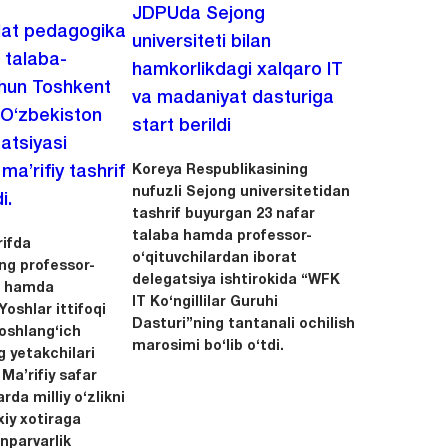
JDPUda Sejong
lat pedagogika
universiteti bilan
i talaba-
hamkorlikdagi xalqaro IT
chun Toshkent
va madaniyat dasturiga
 O‘zbekiston
start berildi
zatsiyasi
Koreya Respublikasining
a’rifiy tashrif
nufuzli Sejong universitetidan
i.
tashrif buyurgan 23 nafar
talaba hamda professor-
ifda
o‘qituvchilardan iborat
ing professor-
delegatsiya ishtirokida “WFK
ri hamda
IT Ko‘ngillilar Guruhi
oshlar ittifoqi
Dasturi”ning tantanali ochilish
boshlang‘ich
marosimi bo‘lib o‘tdi.
g yetakchilari
 Ma’rifiy safar
rda milliy o‘zlikni
xiy xotiraga
nparvarlik