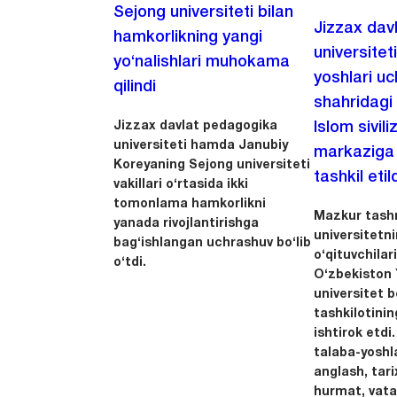
Sejong universiteti bilan
Jizzax dav
hamkorlikning yangi
universitet
yo‘nalishlari muhokama
yoshlari u
qilindi
shahridagi
Jizzax davlat pedagogika
Islom sivili
universiteti hamda Janubiy
markaziga m
Koreyaning Sejong universiteti
tashkil etild
vakillari o‘rtasida ikki
tomonlama hamkorlikni
Mazkur tashr
yanada rivojlantirishga
universitetn
bag‘ishlangan uchrashuv bo‘lib
o‘qituvchila
o‘tdi.
O‘zbekiston Y
universitet 
tashkilotinin
ishtirok etdi.
talaba-yoshla
anglash, tari
hurmat, vata