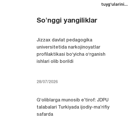
tuyg‘ularini...
So'nggi yangiliklar
Jizzax davlat pedagogika
universitetida narkojinoyatlar
profilaktikasi bo‘yicha o‘rganish
ishlari olib borildi
28/07/2026
G‘oliblarga munosib e’tirof: JDPU
talabalari Turkiyada ijodiy-ma’rifiy
safarda