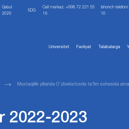
Qabul
Call markaz: +998 72 221 55
Ishonch telefon
SDG
2026
16
10
Universitet
Faoliyat
Talabalarga
Y
Mustaqillik yillarida O‘zbekistonda ta’lim sohasida amal
r 2022-2023