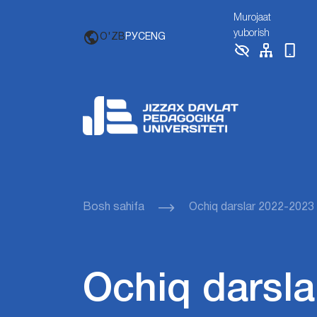
Murojaat
yuborish
O'ZB
РУС
ENG
Bosh sahifa
Ochiq darslar 2022-2023
Ochiq darsla