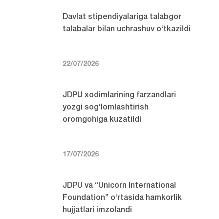
Davlat stipendiyalariga talabgor
talabalar bilan uchrashuv o‘tkazildi
22/07/2026
JDPU xodimlarining farzandlari
yozgi sog‘lomlashtirish
oromgohiga kuzatildi
17/07/2026
JDPU va “Unicorn International
Foundation” o‘rtasida hamkorlik
hujjatlari imzolandi