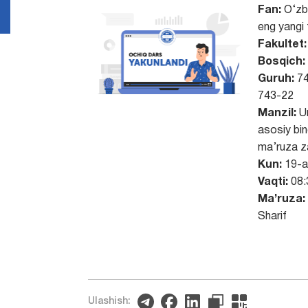
Fan:
O‘zb
eng yangi t
Fakultet:
Bosqich:
Guruh:
74
743-22
Manzil:
Un
asosiy bin
ma’ruza za
Kun:
19-a
Vaqti:
08:
Ma’ruza:
Sharif
Ulashish: