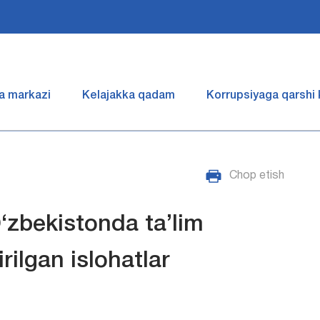
a markazi
Kelajakka qadam
Korrupsiyaga qarshi
Chop etish
O‘zbekistonda ta’lim
ilgan islohatlar