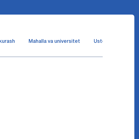
 kurash
Mahalla va universitet
Ustozlar suhbatin 