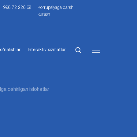
i: +998 72 226 68
Korrupsiyaga qarshi
kurash
o‘nalishlar
Interaktiv xizmatlar
ga oshirilgan islohatlar