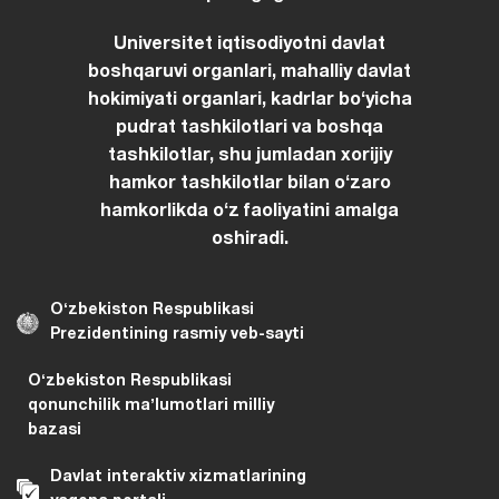
Jizzax davlat pedagogika universiteti
Universitet iqtisodiyotni davlat
boshqaruvi organlari, mahalliy davlat
hokimiyati organlari, kadrlar boʻyicha
pudrat tashkilotlari va boshqa
tashkilotlar, shu jumladan xorijiy
hamkor tashkilotlar bilan oʻzaro
hamkorlikda oʻz faoliyatini amalga
oshiradi.
Oʻzbekiston Respublikasi
Prezidentining rasmiy veb-sayti
Oʻzbekiston Respublikasi
qonunchilik maʼlumotlari milliy
bazasi