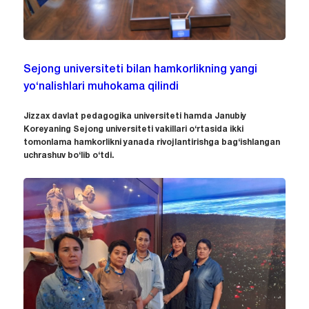
Sejong universiteti bilan hamkorlikning yangi
yo‘nalishlari muhokama qilindi
Jizzax davlat pedagogika universiteti hamda Janubiy
Koreyaning Sejong universiteti vakillari o‘rtasida ikki
tomonlama hamkorlikni yanada rivojlantirishga bag‘ishlangan
uchrashuv bo‘lib o‘tdi.