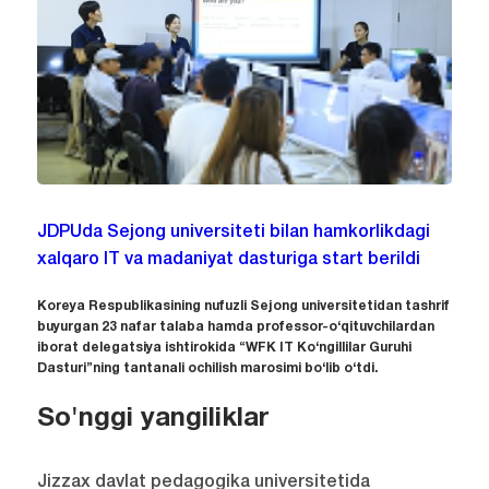
JDPUda Sejong universiteti bilan hamkorlikdagi
xalqaro IT va madaniyat dasturiga start berildi
Koreya Respublikasining nufuzli Sejong universitetidan tashrif
buyurgan 23 nafar talaba hamda professor-o‘qituvchilardan
iborat delegatsiya ishtirokida “WFK IT Ko‘ngillilar Guruhi
Dasturi”ning tantanali ochilish marosimi bo‘lib o‘tdi.
So'nggi yangiliklar
Jizzax davlat pedagogika universitetida