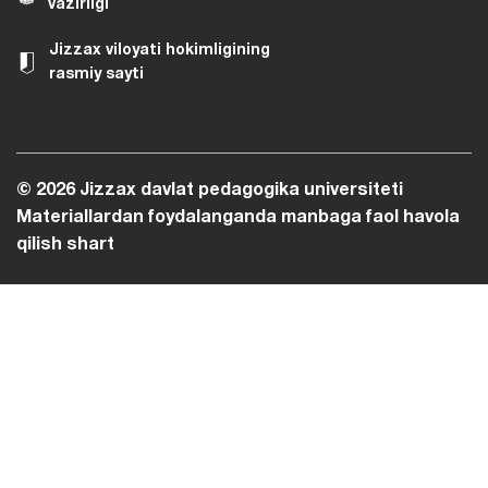
O‘zbekiston Respublikasi Adliya
vazirligi
Jizzax viloyati hokimligining
rasmiy sayti
© 2026 Jizzax davlat pedagogika universiteti
Materiallardan foydalanganda manbaga faol havola
qilish shart