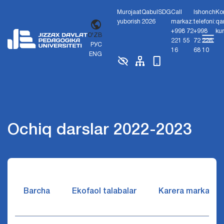
Murojaat
Qabul
SDG
Call
Ishonch
Ko
yuborish
2026
markaz:
telefoni:
qa
+998 72
+998
ku
O'ZB
221 55
72 226
РУС
16
68 10
ENG
Ochiq darslar 2022-2023
Barcha
Ekofaol talabalar
Karera markazi