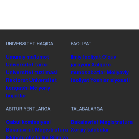
UNIVERSITET HAQIDA
FAOLIYAT
Umumiy maʼlumot
Ilmiy faoliyat
Oʻquv
Universitet tarixi
jarayoni
Xalqaro
Universitet tuzilmasi
munosabatlar
Moliyaviy
Rektorat
Universitet
faoliyat
Yoshlar siyosati
kengashi
Me'yoriy
hujjatlar
ABITURIYENTLARGA
TALABALARGA
Qabul komissiyasi
Bakalavriat
Magistratura
Bakalavriat
Magistratura
Xorijiy talabalar
Ikkinchi oliy taʼlim
Bilim va