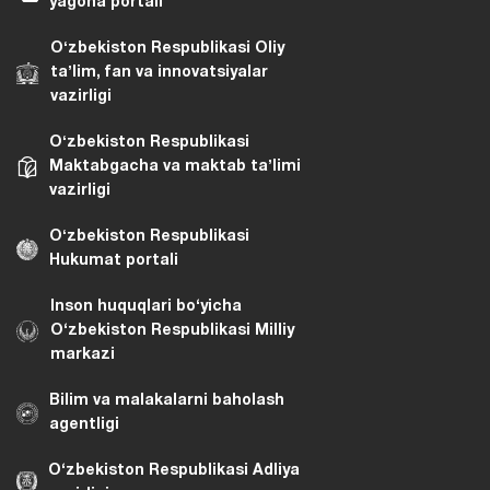
Davlat interaktiv xizmatlarining
yagona portali
Oʻzbekiston Respublikasi Oliy
taʼlim, fan va innovatsiyalar
vazirligi
Oʻzbekiston Respublikasi
Maktabgacha va maktab taʼlimi
vazirligi
Oʻzbekiston Respublikasi
Hukumat portali
Inson huquqlari bo‘yicha
O‘zbekiston Respublikasi Milliy
markazi
Bilim va malakalarni baholash
agentligi