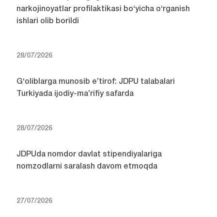
narkojinoyatlar profilaktikasi bo‘yicha o‘rganish
ishlari olib borildi
28/07/2026
G‘oliblarga munosib e’tirof: JDPU talabalari
Turkiyada ijodiy-ma’rifiy safarda
28/07/2026
JDPUda nomdor davlat stipendiyalariga
nomzodlarni saralash davom etmoqda
27/07/2026