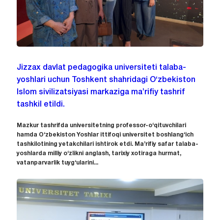
Jizzax davlat pedagogika universiteti talaba-
yoshlari uchun Toshkent shahridagi O‘zbekiston
Islom sivilizatsiyasi markaziga ma’rifiy tashrif
tashkil etildi.
Mazkur tashrifda universitetning professor-o‘qituvchilari
hamda O‘zbekiston Yoshlar ittifoqi universitet boshlang‘ich
tashkilotining yetakchilari ishtirok etdi. Ma’rifiy safar talaba-
yoshlarda milliy o‘zlikni anglash, tarixiy xotiraga hurmat,
vatanparvarlik tuyg‘ularini...