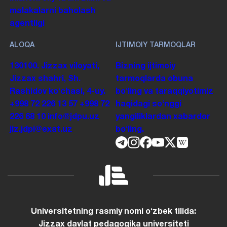
malakalarni baholash
agentligi
ALOQA
IJTIMOIY TARMOQLAR
130100. Jizzax viloyati,
Bizning ijtimoiy
Jizzax shahri, Sh.
tarmoqlarda obuna
Rashidov koʻchasi, 4-uy.
boʻling va taraqqiyotimiz
+998 72 226 13 57
+998 72
haqidagi soʻnggi
226 68 10
info@jdpu.uz
yangiliklardan xabardor
jiz.jdpi@exat.uz
boʻling.
Universitetning rasmiy nomi oʻzbek tilida: