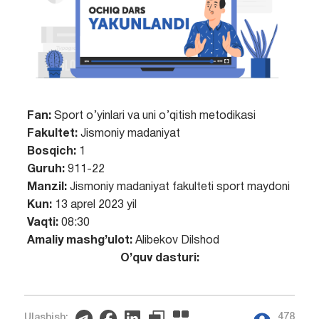
Fan:
Sport o’yinlari va uni o’qitish metodikasi
Fakultet:
Jismoniy madaniyat
Bosqich:
1
Guruh:
911-22
Manzil:
Jismoniy madaniyat fakulteti sport maydoni
Kun:
13 aprel 2023 yil
Vaqti:
08:30
Amaliy mashg’ulot:
Alibekov Dilshod
O’quv dasturi:
478
Ulashish: