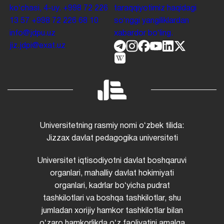
koʻchasi, 4-uy.
+998 72 226
taraqqiyotimiz haqidagi
13 57
+998 72 226 68 10
soʻnggi yangiliklardan
info@jdpu.uz
xabardor boʻling.
jiz.jdpi@exat.uz
Universitetning rasmiy nomi oʻzbek tilida:
Jizzax davlat pedagogika universiteti
Universitet iqtisodiyotni davlat boshqaruvi
organlari, mahalliy davlat hokimiyati
organlari, kadrlar boʻyicha pudrat
tashkilotlari va boshqa tashkilotlar, shu
jumladan xorijiy hamkor tashkilotlar bilan
oʻzaro hamkorlikda oʻz faoliyatini amalga