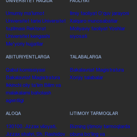
UNIVERSITET HAQIDA
FAOLIYAT
Umumiy maʼlumot
Ilmiy faoliyat
Oʻquv jarayoni
Universitet tarixi
Universitet
Xalqaro munosabatlar
tuzilmasi
Rektorat
Moliyaviy faoliyat
Yoshlar
Universitet kengashi
siyosati
Me'yoriy hujjatlar
ABITURIYENTLARGA
TALABALARGA
Qabul komissiyasi
Bakalavriat
Magistratura
Bakalavriat
Magistratura
Xorijiy talabalar
Ikkinchi oliy taʼlim
Bilim va
malakalarni baholash
agentligi
ALOQA
IJTIMOIY TARMOQLAR
130100. Jizzax viloyati,
Bizning ijtimoiy tarmoqlarda
Jizzax shahri, Sh. Rashidov
obuna boʻling va