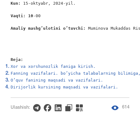
Kun: 
15-oktyabr, 2024-yil.

Vaqti: 10
-00

Amaliy mashg’ulotini o’tuvchi: 
Muminova Mukaddas Ris
Reja:
Xor va xorshunozlik faniga kirish.
Fanning vazifalari. bo’yicha talabalarning bilimiga
O’quv fanining maqsadi va vazifalari.
Dirijorlik kursining maqsadi va vazifalari.
614
Ulashish: