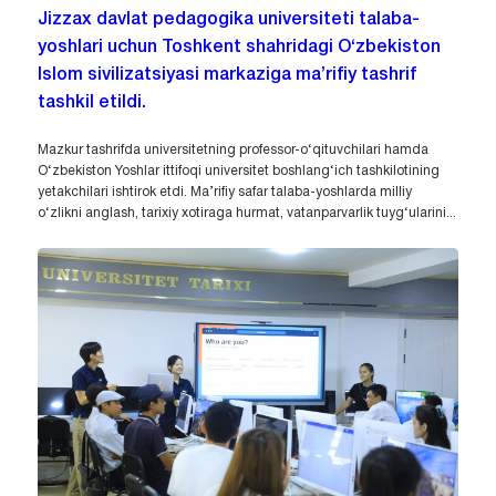
Jizzax davlat pedagogika universiteti talaba-
yoshlari uchun Toshkent shahridagi O‘zbekiston
Islom sivilizatsiyasi markaziga ma’rifiy tashrif
tashkil etildi.
Mazkur tashrifda universitetning professor-o‘qituvchilari hamda
O‘zbekiston Yoshlar ittifoqi universitet boshlang‘ich tashkilotining
yetakchilari ishtirok etdi. Ma’rifiy safar talaba-yoshlarda milliy
o‘zlikni anglash, tarixiy xotiraga hurmat, vatanparvarlik tuyg‘ularini...