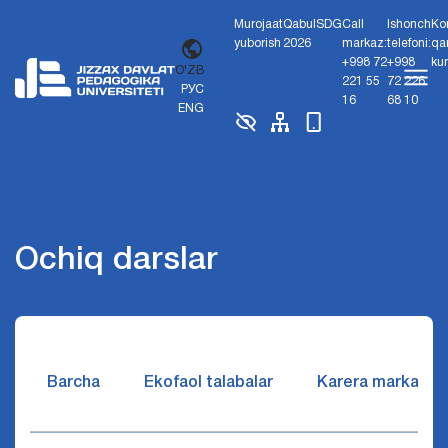
Murojaat
Qabul
SDG
Call
Ishonch
Ko
yuborish
2026
markaz:
telefoni:
qa
+998 72
+998
ku
O'ZB
221 55
72 226
РУС
16
68 10
ENG
Ochiq darslar
Barcha
Ekofaol talabalar
Karera markazi