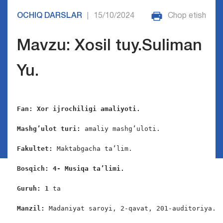
OCHIQ DARSLAR
15/10/2024
Chop etish
|
Mavzu: Xosil tuy.Suliman
Yu.
Fan: Xor ijrochiligi amaliyoti.
Mashg’
ulot turi
:
 amaliy mashg’uloti.

Fakultet: 
Maktabgacha ta’lim.

Bosqich: 4- Musiqa ta’limi.
Guruh: 1
 ta

Manzil: 
Madaniyat saroyi, 2-qavat, 201-auditoriya.
