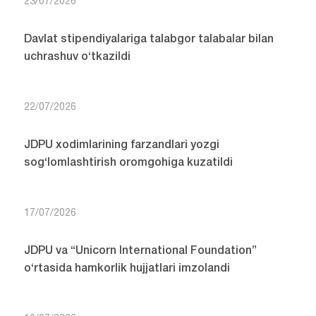
23/07/2026
Davlat stipendiyalariga talabgor talabalar bilan
uchrashuv o‘tkazildi
22/07/2026
JDPU xodimlarining farzandlari yozgi
sog‘lomlashtirish oromgohiga kuzatildi
17/07/2026
JDPU va “Unicorn International Foundation”
o‘rtasida hamkorlik hujjatlari imzolandi