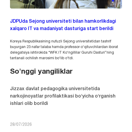
JDPUda Sejong universiteti bilan hamkorlikdagi
xalqaro IT va madaniyat dasturiga start berildi
Koreya Respublikasining nufuzli Sejong universitetidan tashrif
buyurgan 23 nafar talaba hamda professor-o‘qituvchilardan iborat
delegatsiya ishtirokida “WFK IT Ko‘ngillilar Guruhi Dasturi”ning
tantanali ochilish marosimi bo‘lib o‘tdi.
So'nggi yangiliklar
Jizzax davlat pedagogika universitetida
narkojinoyatlar profilaktikasi bo‘yicha o‘rganish
ishlari olib borildi
28/07/2026