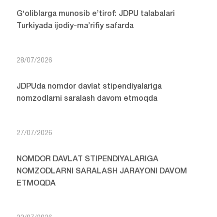
G‘oliblarga munosib e’tirof: JDPU talabalari
Turkiyada ijodiy-ma’rifiy safarda
28/07/2026
JDPUda nomdor davlat stipendiyalariga
nomzodlarni saralash davom etmoqda
27/07/2026
NOMDOR DAVLAT STIPENDIYALARIGA
NOMZODLARNI SARALASH JARAYONI DAVOM
ETMOQDA