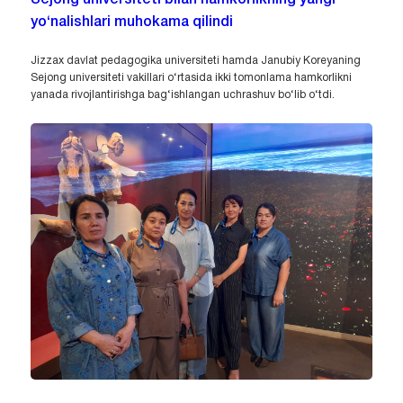
yo‘nalishlari muhokama qilindi
Jizzax davlat pedagogika universiteti hamda Janubiy Koreyaning
Sejong universiteti vakillari o‘rtasida ikki tomonlama hamkorlikni
yanada rivojlantirishga bag‘ishlangan uchrashuv bo‘lib o‘tdi.