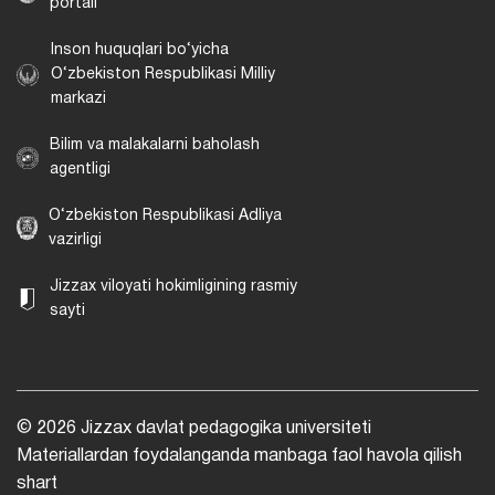
portali
Inson huquqlari bo‘yicha
O‘zbekiston Respublikasi Milliy
markazi
Bilim va malakalarni baholash
agentligi
O‘zbekiston Respublikasi Adliya
vazirligi
Jizzax viloyati hokimligining rasmiy
sayti
© 2026 Jizzax davlat pedagogika universiteti
Materiallardan foydalanganda manbaga faol havola qilish
shart