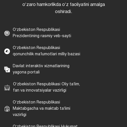
oʻzaro hamkorlikda oʻz faoliyatini amalga
oshiradi.
Oʻzbekiston Respublikasi
Prezidentining rasmiy veb-sayti
Oʻzbekiston Respublikasi
qonunchilik maʼlumotlari milliy bazasi
Davlat interaktiv xizmatlarining
yagona portali
Oʻzbekiston Respublikasi Oliy taʼlim,
fan va innovatsiyalar vazirligi
Oʻzbekiston Respublikasi
Maktabgacha va maktab taʼlimi
vazirligi
Oʻzbekiston Respublikasi Hukumat