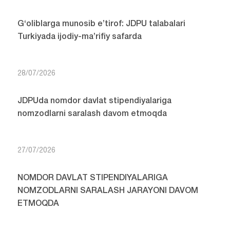
G‘oliblarga munosib e’tirof: JDPU talabalari
Turkiyada ijodiy-ma’rifiy safarda
28/07/2026
JDPUda nomdor davlat stipendiyalariga
nomzodlarni saralash davom etmoqda
27/07/2026
NOMDOR DAVLAT STIPENDIYALARIGA
NOMZODLARNI SARALASH JARAYONI DAVOM
ETMOQDA