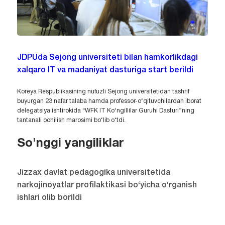
JDPUda Sejong universiteti bilan hamkorlikdagi
xalqaro IT va madaniyat dasturiga start berildi
Koreya Respublikasining nufuzli Sejong universitetidan tashrif
buyurgan 23 nafar talaba hamda professor-o‘qituvchilardan iborat
delegatsiya ishtirokida “WFK IT Ko‘ngillilar Guruhi Dasturi”ning
tantanali ochilish marosimi bo‘lib o‘tdi.
So'nggi yangiliklar
Jizzax davlat pedagogika universitetida
narkojinoyatlar profilaktikasi bo‘yicha o‘rganish
ishlari olib borildi