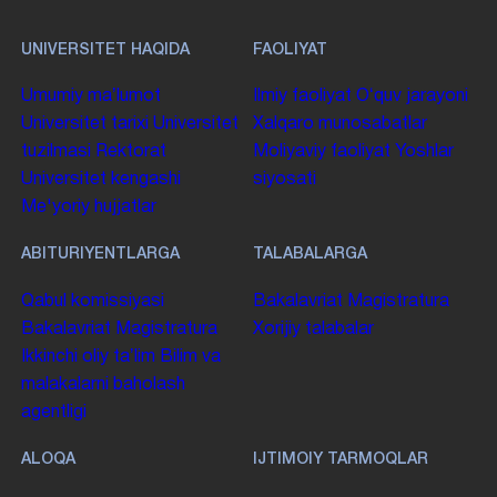
UNIVERSITET HAQIDA
FAOLIYAT
Umumiy maʼlumot
Ilmiy faoliyat
Oʻquv jarayoni
Universitet tarixi
Universitet
Xalqaro munosabatlar
tuzilmasi
Rektorat
Moliyaviy faoliyat
Yoshlar
Universitet kengashi
siyosati
Me'yoriy hujjatlar
ABITURIYENTLARGA
TALABALARGA
Qabul komissiyasi
Bakalavriat
Magistratura
Bakalavriat
Magistratura
Xorijiy talabalar
Ikkinchi oliy taʼlim
Bilim va
malakalarni baholash
agentligi
ALOQA
IJTIMOIY TARMOQLAR