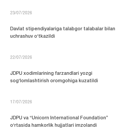
23/07/2026
Davlat stipendiyalariga talabgor talabalar bilan
uchrashuv o‘tkazildi
22/07/2026
JDPU xodimlarining farzandlari yozgi
sog‘lomlashtirish oromgohiga kuzatildi
17/07/2026
JDPU va “Unicorn International Foundation”
o‘rtasida hamkorlik hujjatlari imzolandi