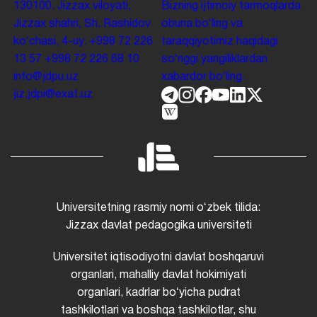
130100. Jizzax viloyati,
Bizning ijtimoiy tarmoqlarda
Jizzax shahri, Sh. Rashidov
obuna boʻling va
koʻchasi, 4-uy.
+998 72 226
taraqqiyotimiz haqidagi
13 57
+998 72 226 68 10
soʻnggi yangiliklardan
info@jdpu.uz
xabardor boʻling.
jiz.jdpi@exat.uz
Universitetning rasmiy nomi oʻzbek tilida:
Jizzax davlat pedagogika universiteti
Universitet iqtisodiyotni davlat boshqaruvi
organlari, mahalliy davlat hokimiyati
organlari, kadrlar boʻyicha pudrat
tashkilotlari va boshqa tashkilotlar, shu