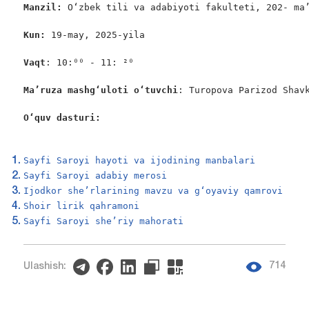
Manzil:
 Oʻzbek tili va adabiyoti fakulteti, 202- maʼ
Kun:
 19-may, 2025-yila

Vaqt
: 10:⁰⁰ - 11: ²⁰

Maʼruza mashgʻuloti oʻtuvchi
: Turopova Parizod Shavk
Oʻquv dasturi:
                                                   
Sayfi Saroyi hayoti va ijodining manbalari
Sayfi Saroyi adabiy merosi
Ijodkor sheʼrlarining mavzu va gʻoyaviy qamrovi
Shoir lirik qahramoni
Sayfi Saroyi sheʼriy mahorati
714
Ulashish: