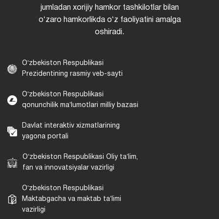
jumladan xorijiy hamkor tashkilotlar bilan
oʻzaro hamkorlikda oʻz faoliyatini amalga
oshiradi.
Oʻzbekiston Respublikasi
Prezidentining rasmiy veb-sayti
Oʻzbekiston Respublikasi
qonunchilik maʼlumotlari milliy bazasi
Davlat interaktiv xizmatlarining
yagona portali
Oʻzbekiston Respublikasi Oliy taʼlim,
fan va innovatsiyalar vazirligi
Oʻzbekiston Respublikasi
Maktabgacha va maktab taʼlimi
vazirligi