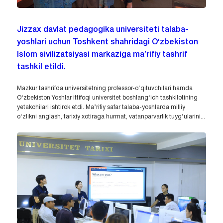
Jizzax davlat pedagogika universiteti talaba-
yoshlari uchun Toshkent shahridagi O‘zbekiston
Islom sivilizatsiyasi markaziga ma’rifiy tashrif
tashkil etildi.
Mazkur tashrifda universitetning professor-o‘qituvchilari hamda
O‘zbekiston Yoshlar ittifoqi universitet boshlang‘ich tashkilotining
yetakchilari ishtirok etdi. Ma’rifiy safar talaba-yoshlarda milliy
o‘zlikni anglash, tarixiy xotiraga hurmat, vatanparvarlik tuyg‘ularini...