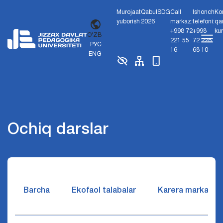
Murojaat
Qabul
SDG
Call
Ishonch
Ko
yuborish
2026
markaz:
telefoni:
qa
+998 72
+998
ku
O'ZB
221 55
72 226
РУС
16
68 10
ENG
Ochiq darslar
Barcha
Ekofaol talabalar
Karera markazi