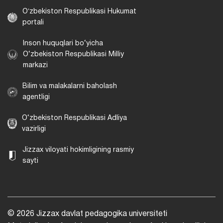
Oʻzbekiston Respublikasi Hukumat
portali
Inson huquqlari bo‘yicha
O‘zbekiston Respublikasi Milliy
markazi
Bilim va malakalarni baholash
agentligi
O‘zbekiston Respublikasi Adliya
vazirligi
Jizzax viloyati hokimligining rasmiy
sayti
© 2026 Jizzax davlat pedagogika universiteti