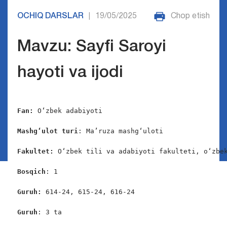
OCHIQ DARSLAR
19/05/2025
Chop etish
|
Mavzu: Sayfi Saroyi
hayoti va ijodi
Fan:
 Oʻzbek adabiyoti

Mashgʻulot turi
: Maʼruza mashgʻuloti

Fakultet:
 Oʻzbek tili va adabiyoti fakulteti, oʻzbek
Bosqich
: 1

Guruh:
 614-24, 615-24, 616-24

Guruh
: 3 ta
