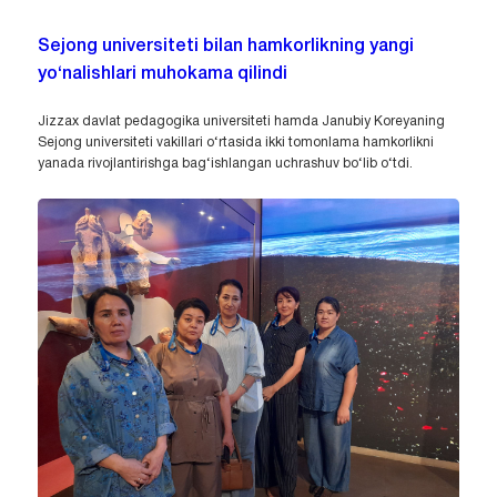
Sejong universiteti bilan hamkorlikning yangi
yo‘nalishlari muhokama qilindi
Jizzax davlat pedagogika universiteti hamda Janubiy Koreyaning
Sejong universiteti vakillari o‘rtasida ikki tomonlama hamkorlikni
yanada rivojlantirishga bag‘ishlangan uchrashuv bo‘lib o‘tdi.