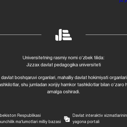
jiz
Universitetning rasmiy nomi oʻzbek tilida:
Jizzax davlat pedagogika universiteti
i davlat boshqaruvi organlari, mahalliy davlat hokimiyati organlari
shkilotlar, shu jumladan xorijiy hamkor tashkilotlar bilan oʻzaro 
amalga oshiradi.
bekiston Respublikasi
Davlat interaktiv xizmatlarini
unchilik maʼlumotlari milliy bazasi
yagona portali