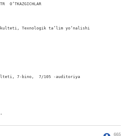
TR  OʻTKAZGICHLAR  

kulteti, Texnologik ta’lim yoʻnalishi

lteti, 7-bino,  7/105 -auditoriya

h. 
665