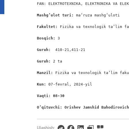
FAN: ELEKTROTEXNIKA, ELEKTRONIKA VA ELEK
Mashg’ulot turi:
 maʻruza mashgʻuloti

Fakultet:
 Fizika va texnologik ta’lim fa
Bosqich: 
3

Guruh:  
410-21,411-21

Guruh: 
2 ta

Manzil: 
Fizika va texnologik ta’lim faku
Kun: 
07-fevral, 2024-yil

Vaqti: 08-30
O’qituvchi: Orishev Jamshid Bahodirovic
Ulashish: