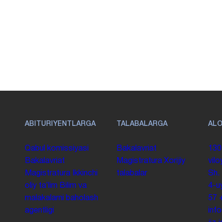
ABITURIYENTLARGA
TALABALARGA
AL
Qabul komissiyasi
Bakalavriat
130
Bakalavriat
Magistratura
Xorijiy
vilo
Magistratura
Ikkinchi
talabalar
Sh.
oliy taʼlim
Bilim va
4-u
malakalarni baholash
57
agentligi
inf