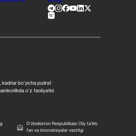
.jdpi@exat.uz
boʻling.
, kadrlar boʻyicha pudrat
hamkorlikda oʻz faoliyatini
ng
Oʻzbekiston Respublikasi Oliy taʼlim,
fan va innovatsiyalar vazirligi