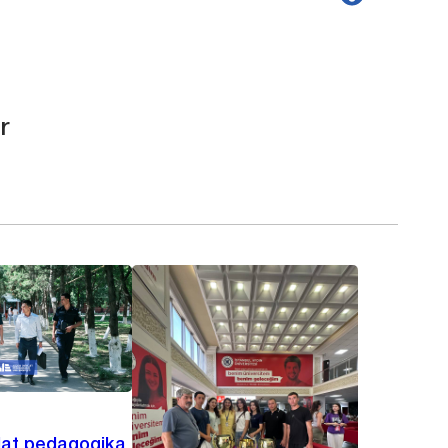
r
lat pedagogika