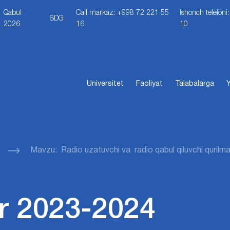
Qabul
Call markaz: +998 72 221 55
Ishonch telefon
SDG
2026
16
10
Universitet
Faoliyat
Talabalarga
Y
Mavzu: Radio uzatuvchi va radio qabul qiluvchi qurilma
r 2023-2024