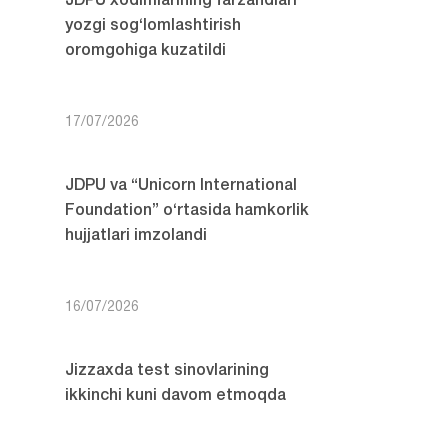
JDPU xodimlarining farzandlari
yozgi sog‘lomlashtirish
oromgohiga kuzatildi
17/07/2026
JDPU va “Unicorn International
Foundation” o‘rtasida hamkorlik
hujjatlari imzolandi
16/07/2026
Jizzaxda test sinovlarining
ikkinchi kuni davom etmoqda