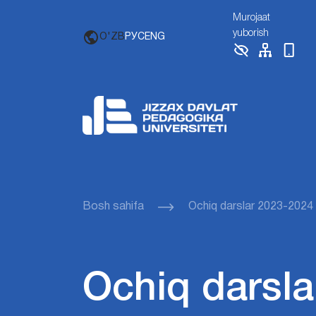
Murojaat
yuborish
O'ZB
РУС
ENG
Bosh sahifa
Ochiq darslar 2023-2024
Ochiq darsla