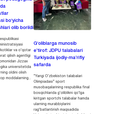
ida
tlar
asi bo‘yicha
hlari olib borildi
espublikasi
G‘oliblarga munosib
inistratsiyasi
kotiklar va o‘qotar
e’tirof: JDPU talabalari
rat qilish agentligi
Turkiyada ijodiy-ma’rifiy
 tomonidan Jizzax
safarda
gika universitetida
ning oldini olish
“Yangi O‘zbekiston talabalari
op moddalarning...
Olimpiadasi” sport
musobaqalarining respublika final
bosqichlarida g‘oliblikni qo‘lga
kiritgan sportchi talabalar hamda
ularning murabbiylarini
rag‘batlantirish maqsadida