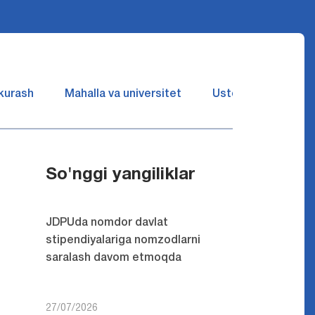
 kurash
Mahalla va universitet
Ustozlar suhbatin 
So'nggi yangiliklar
JDPUda nomdor davlat
stipendiyalariga nomzodlarni
saralash davom etmoqda
27/07/2026