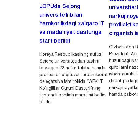
JDPUda Sejong
universitet
universiteti bilan
narkojinoya
hamkorlikdagi xalqaro IT
profilaktik
va madaniyat dasturiga
o‘rganish is
start berildi
O‘zbekiston R
Prezidenti Adm
Koreya Respublikasining nufuzli
huzuridagi Nar
Sejong universitetidan tashrif
qurollarni nazo
buyurgan 23 nafar talaba hamda
ishchi guruhi
professor-o‘qituvchilardan iborat
davlat pedago
delegatsiya ishtirokida “WFK IT
narkojinoyatlar
Ko‘ngillilar Guruhi Dasturi”ning
hamda psixotr
tantanali ochilish marosimi bo‘lib
o‘tdi.