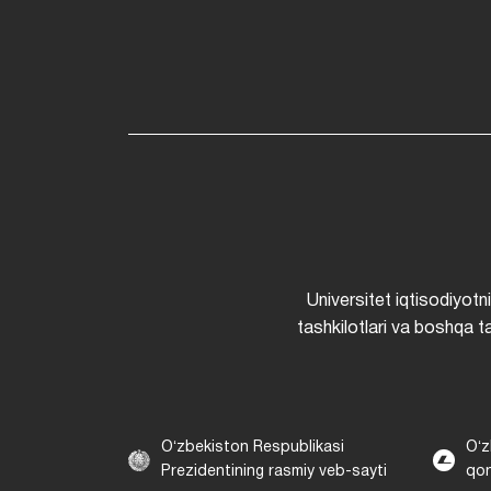
Universitet iqtisodiyotn
tashkilotlari va boshqa ta
Oʻzbekiston Respublikasi
Oʻz
Prezidentining rasmiy veb-sayti
qon