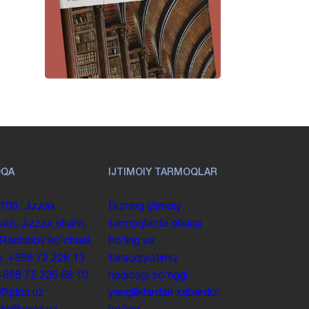
OQA
IJTIMOIY TARMOQLAR
100. Jizzax
Bizning ijtimoiy
yati, Jizzax shahri,
tarmoqlarda obuna
 Rashidov koʻchasi,
boʻling va
y.
+998 72 226 13
taraqqiyotimiz
+998 72 226 68 10
haqidagi soʻnggi
o@jdpu.uz
yangiliklardan xabardor