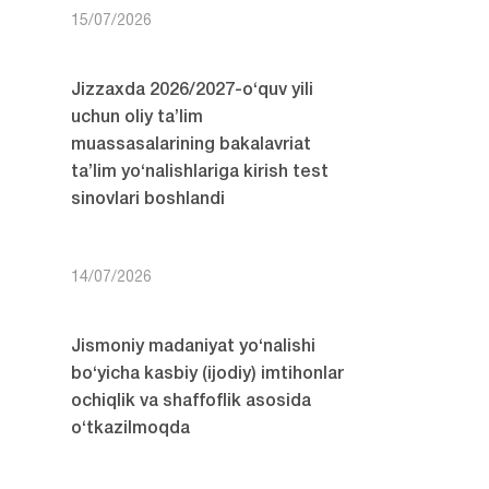
15/07/2026
Jizzaxda 2026/2027-o‘quv yili
uchun oliy ta’lim
muassasalarining bakalavriat
ta’lim yo‘nalishlariga kirish test
sinovlari boshlandi
14/07/2026
Jismoniy madaniyat yo‘nalishi
bo‘yicha kasbiy (ijodiy) imtihonlar
ochiqlik va shaffoflik asosida
o‘tkazilmoqda