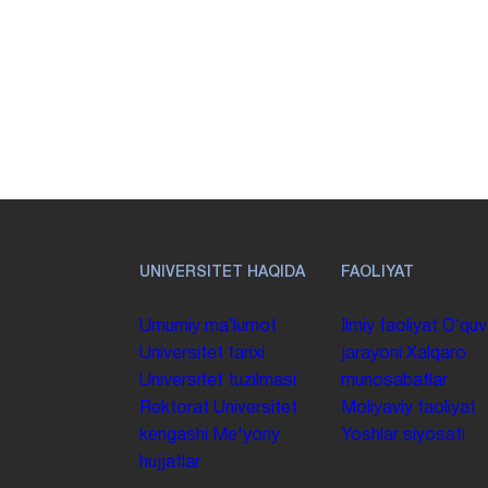
UNIVERSITET HAQIDA
FAOLIYAT
Umumiy maʼlumot
Ilmiy faoliyat
Oʻquv
Universitet tarixi
jarayoni
Xalqaro
Universitet tuzilmasi
munosabatlar
Rektorat
Universitet
Moliyaviy faoliyat
kengashi
Me'yoriy
Yoshlar siyosati
hujjatlar