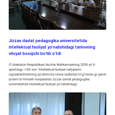
Jizzax davlat pedagogika universitetida
intellektual faoliyat yo‘nalishidagi tanlovning
viloyat bosqichi bo‘lib o‘tdi
O‘zbekiston Respublikasi Vazirlar Mahkamasining 2026-yil 9-
apreldagi «160-son “Intellektual faoliyat natijalarini
ragʻbatlantirishning qoʻshimcha chora-tadbirlari toʻgʻrisida»gi qarori
ijrosini ta’minlash maqsadida Jizzax davlat pedagogika
universitetida intellektual faoliyat yo‘nalishidagi...