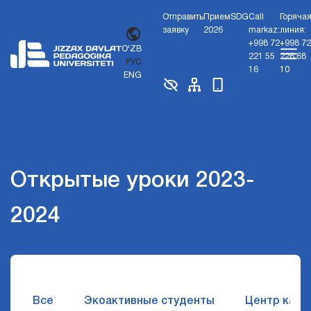
Отправить
Прием
SDG
Call
Горяча
заявку
2026
markaz:
линия:
+998 72
+998 72
O'ZB
221 55
226 68
РУС
16
10
ENG
Открытые уроки 2023-
2024
Все
Экоактивные студенты
Центр карь