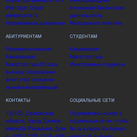
Структура университета
Международные
Ректорат
Совет
отношения
Финансовая
университета
деятельность
Нормативные документы
Молодежная политика
АБИТУРИЕНТАМ
СТУДЕНТАМ
Приемная комиссия
Бакалавриат
Бакалавриат
Магистратура
Магистратура
Второе
Иностранные студенты
высшее образование
Агентство по оценке
знаний и квалификаций
КОНТАКТЫ
СОЦИАЛЬНЫЕ СЕТИ
130100. Джизакская
Подпишитесь на нас в
область, город Джизак,
социальных сетях, чтобы
улица Ш. Рашидова, Дом
быть в курсе последних
4.
+998 72 226 13 57
+998
новостей о нашем