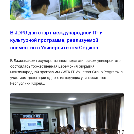
В JDPU дан старт международной IT- и
культурной программе, реализуемой
совместно с Университетом Седжон
В Джизакском государственном педагогическом университете
состоялась торжественная церемония открытия
международной программы «WFK IT Volunteer Group Program» с
участием делегации одного из ведущих университетов
Республики Корея...