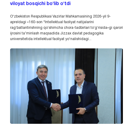
viloyat bosqichi bo‘lib o‘tdi
O‘zbekiston Respublikasi Vazirlar Mahkamasining 2026-yil 9-
apreldagi «160-son “Intellektual faoliyat natijalarini
ragʻbatlantirishning qoʻshimcha chora-tadbirlari toʻgʻrisida»gi qarori
ijrosini ta’minlash maqsadida Jizzax davlat pedagogika
universitetida intellektual faoliyat yo‘nalishidagi...