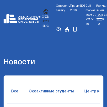
Отправить
Прием
SDG
Call
Горяча
заявку
2026
markaz:
линия:
+998 72
+998 72
O'ZB
221 55
226 68
РУС
16
10
ENG
Новости
Все
Экоактивные студенты
Центр карь