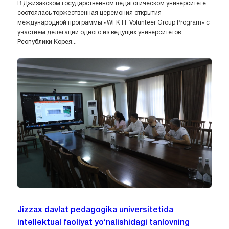
В Джизакском государственном педагогическом университете
состоялась торжественная церемония открытия
международной программы «WFK IT Volunteer Group Program» с
участием делегации одного из ведущих университетов
Республики Корея...
Jizzax davlat pedagogika universitetida
intellektual faoliyat yo‘nalishidagi tanlovning