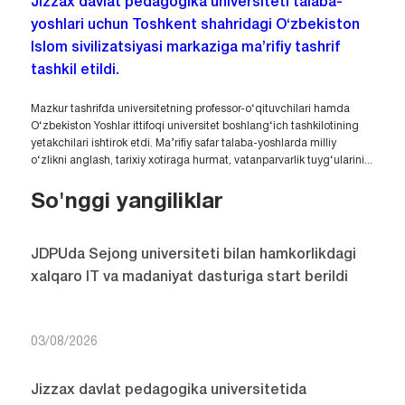
Jizzax davlat pedagogika universiteti talaba-
yoshlari uchun Toshkent shahridagi O‘zbekiston
Islom sivilizatsiyasi markaziga ma’rifiy tashrif
tashkil etildi.
Mazkur tashrifda universitetning professor-o‘qituvchilari hamda
O‘zbekiston Yoshlar ittifoqi universitet boshlang‘ich tashkilotining
yetakchilari ishtirok etdi. Ma’rifiy safar talaba-yoshlarda milliy
o‘zlikni anglash, tarixiy xotiraga hurmat, vatanparvarlik tuyg‘ularini...
So'nggi yangiliklar
JDPUda Sejong universiteti bilan hamkorlikdagi
xalqaro IT va madaniyat dasturiga start berildi
03/08/2026
Jizzax davlat pedagogika universitetida