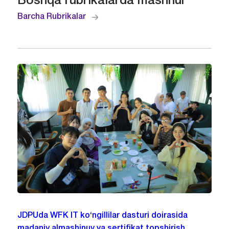
Boshqa rubrikalarda mashhur
Barcha Rubrikalar
JDPUda WFK IT ko‘ngillilar dasturi doirasida
madaniy almashinuv va sertifikat topshirish