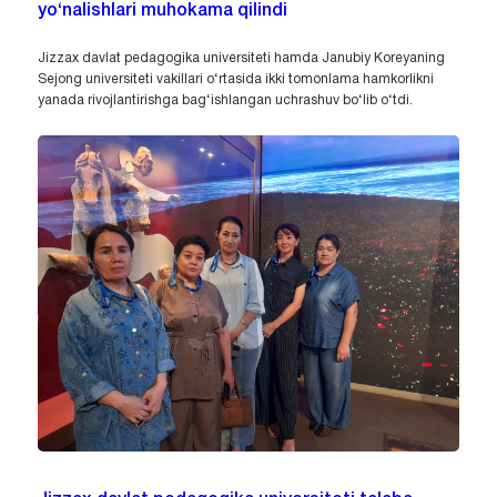
yo‘nalishlari muhokama qilindi
Jizzax davlat pedagogika universiteti hamda Janubiy Koreyaning
Sejong universiteti vakillari o‘rtasida ikki tomonlama hamkorlikni
yanada rivojlantirishga bag‘ishlangan uchrashuv bo‘lib o‘tdi.