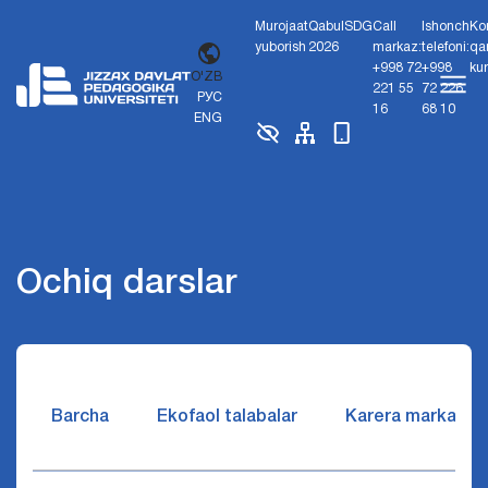
Murojaat
Qabul
SDG
Call
Ishonch
Ko
yuborish
2026
markaz:
telefoni:
qa
+998 72
+998
ku
O'ZB
221 55
72 226
РУС
16
68 10
ENG
Ochiq darslar
Barcha
Ekofaol talabalar
Karera markazi