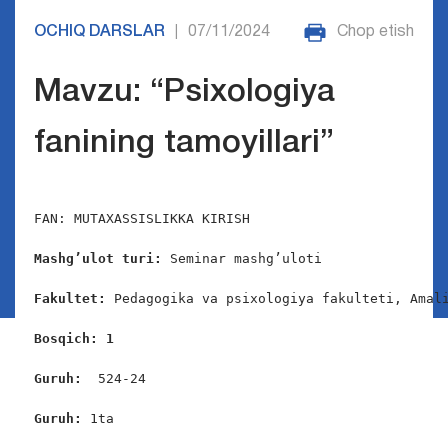
OCHIQ DARSLAR
07/11/2024
Chop etish
|
Mavzu: “Psixologiya
fanining tamoyillari”
FAN: MUTAXASSISLIKKA KIRISH

Mashg’ulot turi:
 Seminar mashg’uloti

Fakultet:
 Pedagogika va psixologiya fakulteti, Amali
Bosqich: 1
Guruh:  
524-24

Guruh: 
1ta
