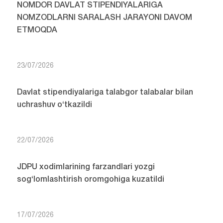
NOMDOR DAVLAT STIPENDIYALARIGA
NOMZODLARNI SARALASH JARAYONI DAVOM
ETMOQDA
23/07/2026
Davlat stipendiyalariga talabgor talabalar bilan
uchrashuv o‘tkazildi
22/07/2026
JDPU xodimlarining farzandlari yozgi
sog‘lomlashtirish oromgohiga kuzatildi
17/07/2026