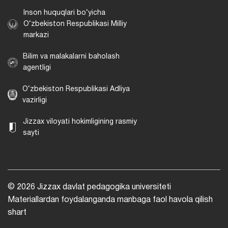
Inson huquqlari bo‘yicha
O‘zbekiston Respublikasi Milliy
markazi
Bilim va malakalarni baholash
agentligi
O‘zbekiston Respublikasi Adliya
vazirligi
Jizzax viloyati hokimligining rasmiy
sayti
© 2026 Jizzax davlat pedagogika universiteti
Materiallardan foydalanganda manbaga faol havola qilish
shart