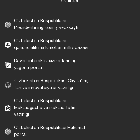
oshiradi.
Oʻzbekiston Respublikasi
Prezidentining rasmiy veb-sayti
Oʻzbekiston Respublikasi
qonunchilik maʼlumotlari milliy bazasi
Davlat interaktiv xizmatlarining
yagona portali
Oʻzbekiston Respublikasi Oliy taʼlim,
fan va innovatsiyalar vazirligi
Oʻzbekiston Respublikasi
Maktabgacha va maktab taʼlimi
vazirligi
Oʻzbekiston Respublikasi Hukumat
portali