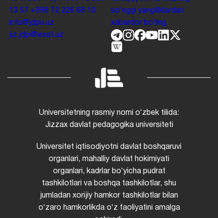
13 57
+998 72 226 68 10
soʻnggi yangiliklardan
info@jdpu.uz
xabardor boʻling.
jiz.jdpi@exat.uz
Universitetning rasmiy nomi oʻzbek tilida:
Jizzax davlat pedagogika universiteti
Universitet iqtisodiyotni davlat boshqaruvi
organlari, mahalliy davlat hokimiyati
organlari, kadrlar boʻyicha pudrat
tashkilotlari va boshqa tashkilotlar, shu
jumladan xorijiy hamkor tashkilotlar bilan
oʻzaro hamkorlikda oʻz faoliyatini amalga