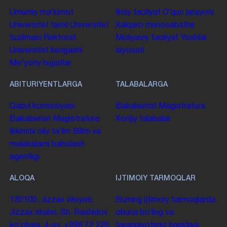
Umumiy maʼlumot
Ilmiy faoliyat
Oʻquv jarayoni
Universitet tarixi
Universitet
Xalqaro munosabatlar
tuzilmasi
Rektorat
Moliyaviy faoliyat
Yoshlar
Universitet kengashi
siyosati
Me'yoriy hujjatlar
ABITURIYENTLARGA
TALABALARGA
Qabul komissiyasi
Bakalavriat
Magistratura
Bakalavriat
Magistratura
Xorijiy talabalar
Ikkinchi oliy taʼlim
Bilim va
malakalarni baholash
agentligi
ALOQA
IJTIMOIY TARMOQLAR
130100. Jizzax viloyati,
Bizning ijtimoiy tarmoqlarda
Jizzax shahri, Sh. Rashidov
obuna boʻling va
koʻchasi, 4-uy.
+998 72 226
taraqqiyotimiz haqidagi