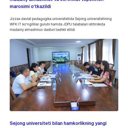
marosimi o‘tkazildi
Jizzax davlat pedagogika universitetida Sejong universitetining
WFK IT ko‘ngillilar guruhi hamda JDPU talabalari ishtirokida
madaniy almashinuv dasturi tashkil etildi.
Sejong universiteti bilan hamkorlikning yangi