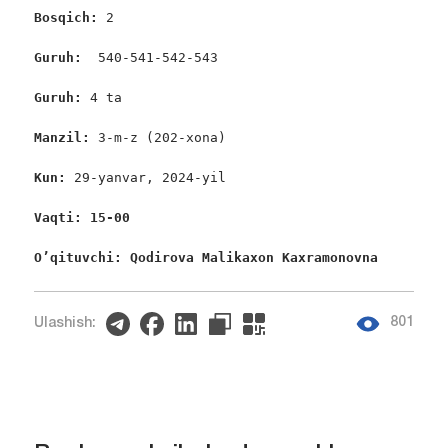
Bosqich: 
2

Guruh:  
540-541-542-543

Guruh: 
4 ta

Manzil:
 3-m-z (202-xona)

Kun: 
29-yanvar, 2024-yil

Vaqti: 15-00
O’qituvchi: Qodirova Malikaxon Kaxramonovna 
801
Ulashish: