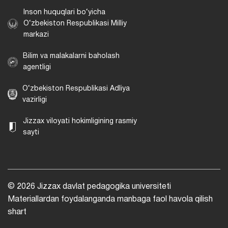
Inson huquqlari bo‘yicha
O‘zbekiston Respublikasi Milliy
markazi
Bilim va malakalarni baholash
agentligi
O‘zbekiston Respublikasi Adliya
vazirligi
Jizzax viloyati hokimligining rasmiy
sayti
© 2026 Jizzax davlat pedagogika universiteti
Materiallardan foydalanganda manbaga faol havola qilish
shart