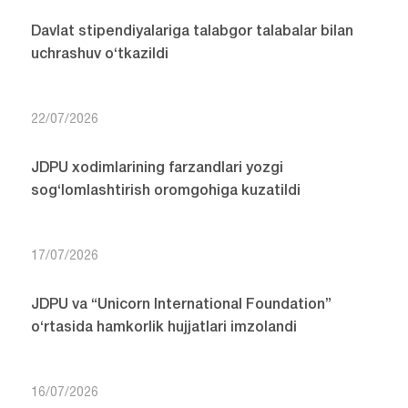
Davlat stipendiyalariga talabgor talabalar bilan
uchrashuv o‘tkazildi
22/07/2026
JDPU xodimlarining farzandlari yozgi
sog‘lomlashtirish oromgohiga kuzatildi
17/07/2026
JDPU va “Unicorn International Foundation”
o‘rtasida hamkorlik hujjatlari imzolandi
16/07/2026