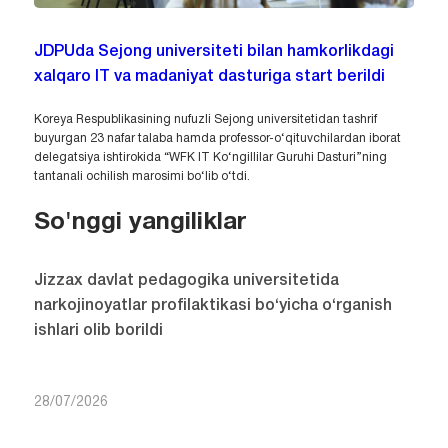
JDPUda Sejong universiteti bilan hamkorlikdagi
xalqaro IT va madaniyat dasturiga start berildi
Koreya Respublikasining nufuzli Sejong universitetidan tashrif
buyurgan 23 nafar talaba hamda professor-o‘qituvchilardan iborat
delegatsiya ishtirokida “WFK IT Ko‘ngillilar Guruhi Dasturi”ning
tantanali ochilish marosimi bo‘lib o‘tdi.
So'nggi yangiliklar
Jizzax davlat pedagogika universitetida
narkojinoyatlar profilaktikasi bo‘yicha o‘rganish
ishlari olib borildi
28/07/2026