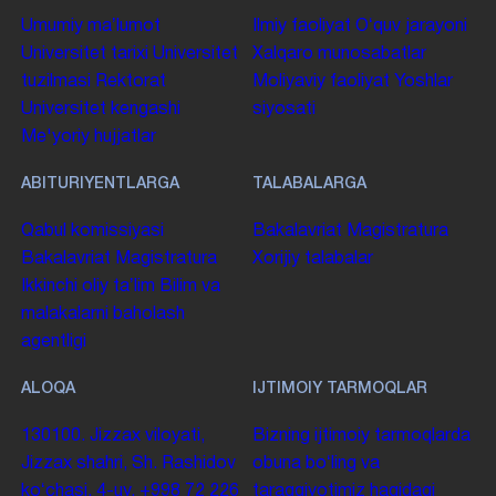
Umumiy maʼlumot
Ilmiy faoliyat
Oʻquv jarayoni
Universitet tarixi
Universitet
Xalqaro munosabatlar
tuzilmasi
Rektorat
Moliyaviy faoliyat
Yoshlar
Universitet kengashi
siyosati
Me'yoriy hujjatlar
ABITURIYENTLARGA
TALABALARGA
Qabul komissiyasi
Bakalavriat
Magistratura
Bakalavriat
Magistratura
Xorijiy talabalar
Ikkinchi oliy taʼlim
Bilim va
malakalarni baholash
agentligi
ALOQA
IJTIMOIY TARMOQLAR
130100. Jizzax viloyati,
Bizning ijtimoiy tarmoqlarda
Jizzax shahri, Sh. Rashidov
obuna boʻling va
koʻchasi, 4-uy.
+998 72 226
taraqqiyotimiz haqidagi