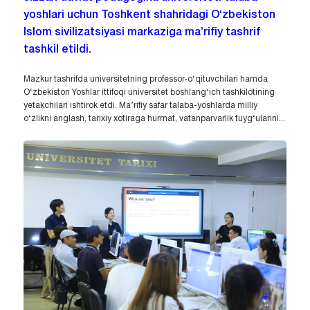
yoshlari uchun Toshkent shahridagi O‘zbekiston
Islom sivilizatsiyasi markaziga ma’rifiy tashrif
tashkil etildi.
Mazkur tashrifda universitetning professor-o‘qituvchilari hamda
O‘zbekiston Yoshlar ittifoqi universitet boshlang‘ich tashkilotining
yetakchilari ishtirok etdi. Ma’rifiy safar talaba-yoshlarda milliy
o‘zlikni anglash, tarixiy xotiraga hurmat, vatanparvarlik tuyg‘ularini...