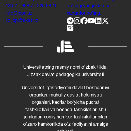
13 57
+998 72 226 68 10
soʻnggi yangiliklardan
info@jdpu.uz
xabardor boʻling.
jiz.jdpi@exat.uz
Universitetning rasmiy nomi oʻzbek tilida:
Jizzax davlat pedagogika universiteti
Universitet iqtisodiyotni davlat boshqaruvi
organlari, mahalliy davlat hokimiyati
organlari, kadrlar boʻyicha pudrat
tashkilotlari va boshqa tashkilotlar, shu
jumladan xorijiy hamkor tashkilotlar bilan
oʻzaro hamkorlikda oʻz faoliyatini amalga