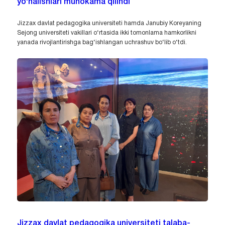
yo‘nalishlari muhokama qilindi
Jizzax davlat pedagogika universiteti hamda Janubiy Koreyaning
Sejong universiteti vakillari o‘rtasida ikki tomonlama hamkorlikni
yanada rivojlantirishga bag‘ishlangan uchrashuv bo‘lib o‘tdi.
Jizzax davlat pedagogika universiteti talaba-