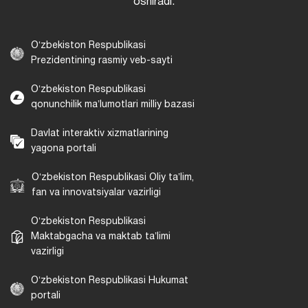
oshiradi.
Oʻzbekiston Respublikasi
Prezidentining rasmiy veb-sayti
Oʻzbekiston Respublikasi
qonunchilik maʼlumotlari milliy bazasi
Davlat interaktiv xizmatlarining
yagona portali
Oʻzbekiston Respublikasi Oliy taʼlim,
fan va innovatsiyalar vazirligi
Oʻzbekiston Respublikasi
Maktabgacha va maktab taʼlimi
vazirligi
Oʻzbekiston Respublikasi Hukumat
portali