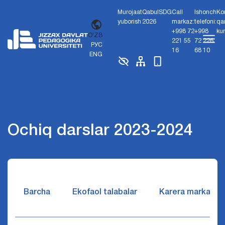
Murojaat
Qabul
SDG
Call
Ishonch
Ko
yuborish
2026
markaz:
telefoni:
qa
+998 72
+998
ku
O'ZB
221 55
72 226
РУС
16
68 10
ENG
Ochiq darslar 2023-2024
Barcha
Ekofaol talabalar
Karera markazi