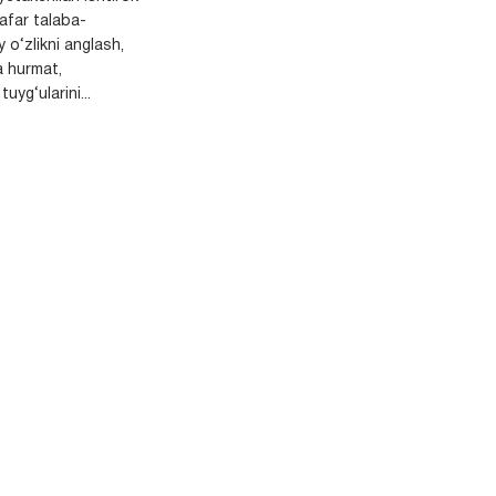
safar talaba-
y o‘zlikni anglash,
a hurmat,
uyg‘ularini...