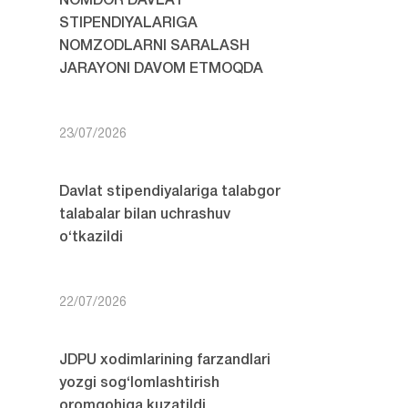
NOMDOR DAVLAT
STIPENDIYALARIGA
NOMZODLARNI SARALASH
JARAYONI DAVOM ETMOQDA
23/07/2026
Davlat stipendiyalariga talabgor
talabalar bilan uchrashuv
o‘tkazildi
22/07/2026
JDPU xodimlarining farzandlari
yozgi sog‘lomlashtirish
oromgohiga kuzatildi