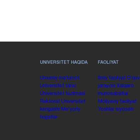
UNIVERSITET HAQIDA
FAOLIYAT
Umumiy maʼlumot
Ilmiy faoliyat
Oʻquv
Universitet tarixi
jarayoni
Xalqaro
Universitet tuzilmasi
munosabatlar
Rektorat
Universitet
Moliyaviy faoliyat
kengashi
Me'yoriy
Yoshlar siyosati
hujjatlar