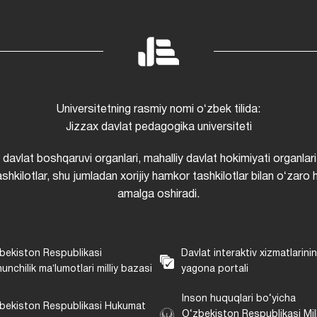
Universitetning rasmiy nomi oʻzbek tilida:
Jizzax davlat pedagogika universiteti
i davlat boshqaruvi organlari, mahalliy davlat hokimiyati organlari
shkilotlar, shu jumladan xorijiy hamkor tashkilotlar bilan oʻzaro 
amalga oshiradi.
bekiston Respublikasi
Davlat interaktiv xizmatlarini
unchilik maʼlumotlari milliy bazasi
yagona portali
Inson huquqlari bo‘yicha
bekiston Respublikasi Hukumat
O‘zbekiston Respublikasi Mill