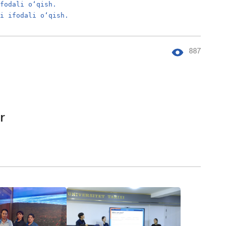
ifodali o‘qish.
ni ifodali o‘qish.
887
r