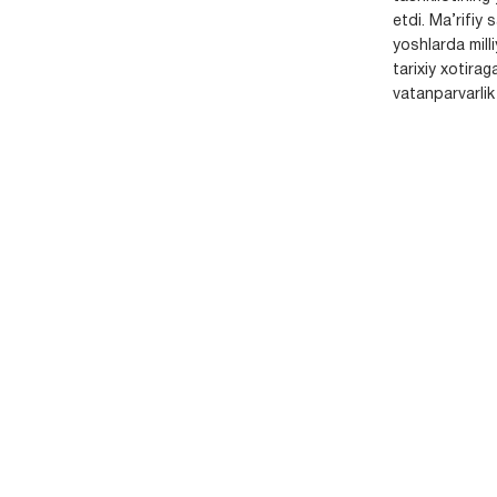
etdi. Ma’rifiy 
yoshlarda milli
tarixiy xotirag
vatanparvarlik t