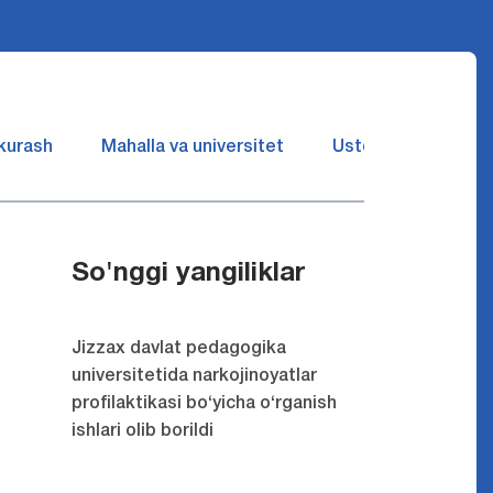
 kurash
Mahalla va universitet
Ustozlar suhbatin 
So'nggi yangiliklar
Jizzax davlat pedagogika
universitetida narkojinoyatlar
profilaktikasi bo‘yicha o‘rganish
ishlari olib borildi