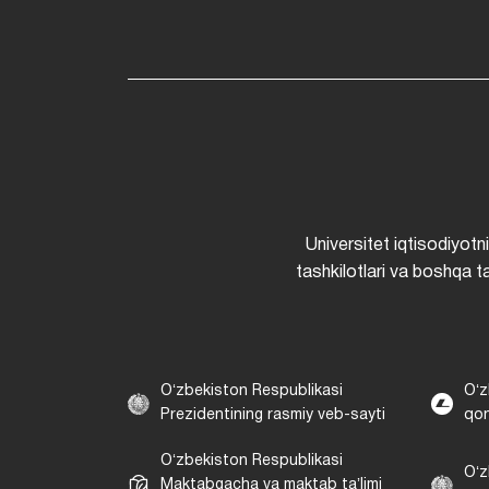
Universitet iqtisodiyotn
tashkilotlari va boshqa ta
Oʻzbekiston Respublikasi
Oʻz
Prezidentining rasmiy veb-sayti
qon
Oʻzbekiston Respublikasi
Oʻz
Maktabgacha va maktab taʼlimi