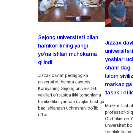
Sejong universiteti bilan
Jizzax dav
hamkorlikning yangi
universitet
yo‘nalishlari muhokama
yoshlari u
qilindi
shahridagi
Jizzax davlat pedagogika
Islom sivili
universiteti hamda Janubiy
markaziga m
Koreyaning Sejong universiteti
tashkil etild
vakillari o‘rtasida ikki tomonlama
hamkorlikni yanada rivojlantirishga
Mazkur tashrif
bag‘ishlangan uchrashuv bo‘lib
professor-o‘q
o‘tdi.
O‘zbekiston Yo
universitet bo
tashkilotining 