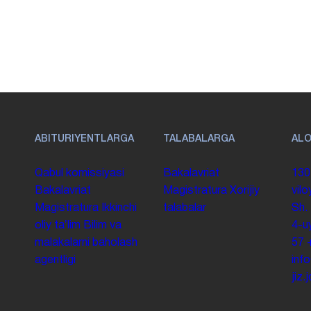
ABITURIYENTLARGA
TALABALARGA
AL
Qabul komissiyasi
Bakalavriat
130
Bakalavriat
Magistratura
Xorijiy
vilo
Magistratura
Ikkinchi
talabalar
Sh.
oliy taʼlim
Bilim va
4-u
malakalarni baholash
57
agentligi
inf
jiz