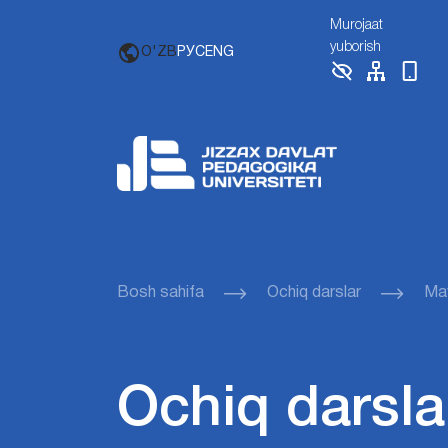
Murojaat
yuborish
O'ZB
РУС
ENG
Bosh sahifa
Ochiq darslar
Mav
Ochiq darsla