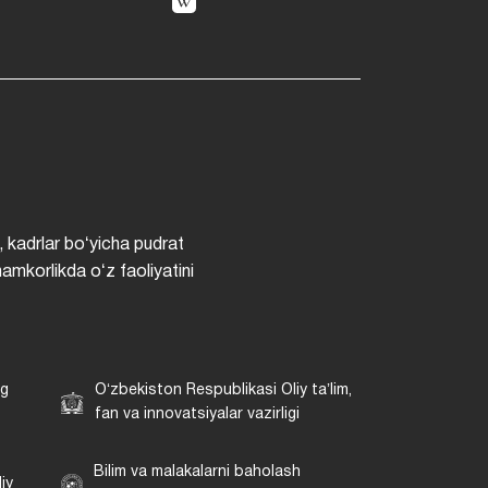
, kadrlar boʻyicha pudrat
hamkorlikda oʻz faoliyatini
ng
Oʻzbekiston Respublikasi Oliy taʼlim,
fan va innovatsiyalar vazirligi
Bilim va malakalarni baholash
iy