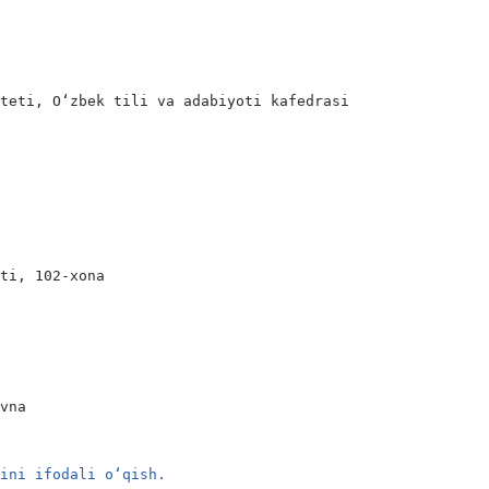
teti, O‘zbek tili va adabiyoti kafedrasi

ti, 102-xona

vna

rini ifodali o‘qish.