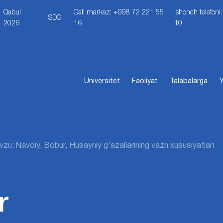
Qabul
Call markaz: +998 72 221 55
Ishonch telefon
SDG
2026
16
10
Universitet
Faoliyat
Talabalarga
Y
zu: Navoiy, Bobur, Husayniy g‘azallarining vazn xususiyatlari
r