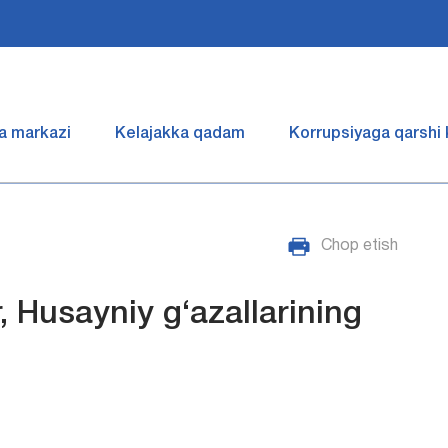
a markazi
Kelajakka qadam
Korrupsiyaga qarshi
Chop etish
 Husayniy g‘azallarining