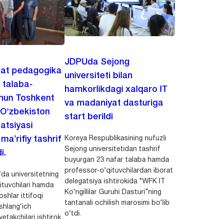
JDPUda Sejong
lat pedagogika
universiteti bilan
i talaba-
hamkorlikdagi xalqaro IT
chun Toshkent
va madaniyat dasturiga
 O‘zbekiston
start berildi
zatsiyasi
Koreya Respublikasining nufuzli
a’rifiy tashrif
Sejong universitetidan tashrif
i.
buyurgan 23 nafar talaba hamda
professor-o‘qituvchilardan iborat
da universitetning
delegatsiya ishtirokida “WFK IT
ituvchilari hamda
Ko‘ngillilar Guruhi Dasturi”ning
shlar ittifoqi
tantanali ochilish marosimi bo‘lib
shlang‘ich
o‘tdi.
yetakchilari ishtirok