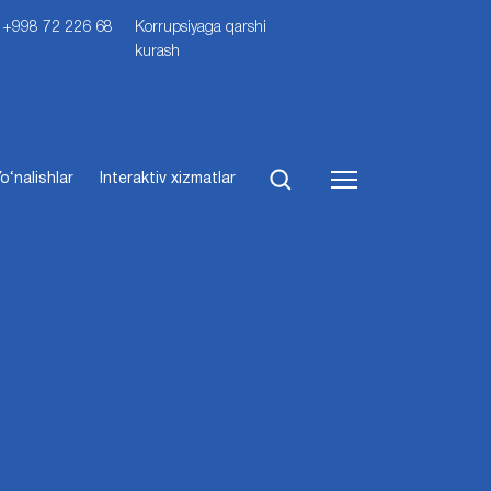
i: +998 72 226 68
Korrupsiyaga qarshi
kurash
o‘nalishlar
Interaktiv xizmatlar