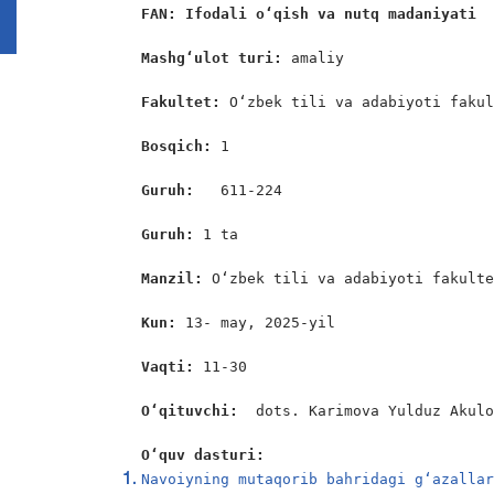
FAN: Ifodali o‘qish va nutq madaniyati
Mashg‘ulot turi:
 amaliy

Fakultet:
 O‘zbek tili va adabiyoti fakul
Bosqich: 
1

Guruh:  
 611-224

Guruh: 
1 ta

Manzil: 
O‘zbek tili va adabiyoti fakulte
Kun: 
13- may, 2025-yil

Vaqti: 
11-30

Oʻqituvchi:  
dots. Karimova Yulduz Akulo
O‘quv dasturi:
Navoiyning mutaqorib bahridagi g‘azalla