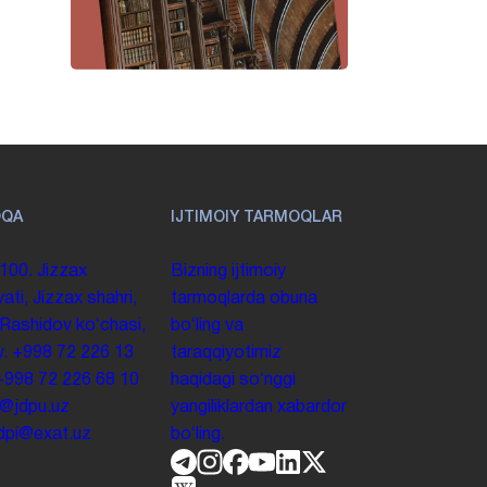
OQA
IJTIMOIY TARMOQLAR
100. Jizzax
Bizning ijtimoiy
yati, Jizzax shahri,
tarmoqlarda obuna
 Rashidov koʻchasi,
boʻling va
y.
+998 72 226 13
taraqqiyotimiz
+998 72 226 68 10
haqidagi soʻnggi
o@jdpu.uz
yangiliklardan xabardor
.jdpi@exat.uz
boʻling.