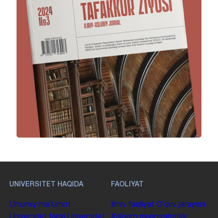
UNIVERSITET HAQIDA
FAOLIYAT
Umumiy maʼlumot
Ilmiy faoliyat
Oʻquv jarayoni
Universitet tarixi
Universitet
Xalqaro munosabatlar