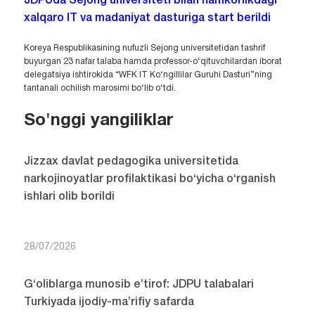
JDPUda Sejong universiteti bilan hamkorlikdagi
xalqaro IT va madaniyat dasturiga start berildi
Koreya Respublikasining nufuzli Sejong universitetidan tashrif
buyurgan 23 nafar talaba hamda professor-o‘qituvchilardan iborat
delegatsiya ishtirokida “WFK IT Ko‘ngillilar Guruhi Dasturi”ning
tantanali ochilish marosimi bo‘lib o‘tdi.
So'nggi yangiliklar
Jizzax davlat pedagogika universitetida
narkojinoyatlar profilaktikasi bo‘yicha o‘rganish
ishlari olib borildi
28/07/2026
G‘oliblarga munosib e’tirof: JDPU talabalari
Turkiyada ijodiy-ma’rifiy safarda