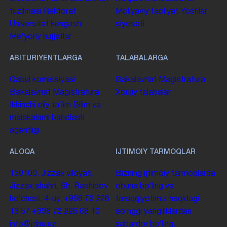
tuzilmasi
Rektorat
Moliyaviy faoliyat
Yoshlar
Universitet kengashi
siyosati
Me'yoriy hujjatlar
ABITURIYENTLARGA
TALABALARGA
Qabul komissiyasi
Bakalavriat
Magistratura
Bakalavriat
Magistratura
Xorijiy talabalar
Ikkinchi oliy taʼlim
Bilim va
malakalarni baholash
agentligi
ALOQA
IJTIMOIY TARMOQLAR
130100. Jizzax viloyati,
Bizning ijtimoiy tarmoqlarda
Jizzax shahri, Sh. Rashidov
obuna boʻling va
koʻchasi, 4-uy.
+998 72 226
taraqqiyotimiz haqidagi
13 57
+998 72 226 68 10
soʻnggi yangiliklardan
info@jdpu.uz
xabardor boʻling.