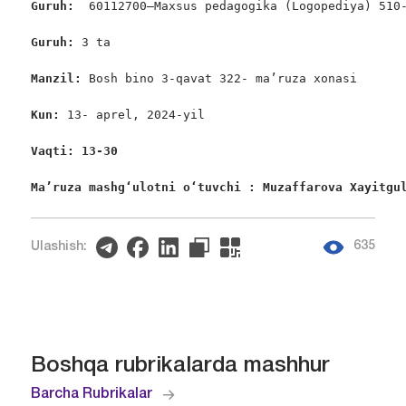
Guruh:  
60112700–Maxsus pedagogika (Logopediya) 510-
Guruh: 
3 ta

Manzil: 
Bosh bino 3-qavat 322- ma’ruza xonasi

Kun: 
13- aprel, 2024-yil

Vaqti: 13-30
Ma’ruza mashgʻulotni oʻtuvchi : Muzaffarova Xayitgu
635
Ulashish:
Boshqa rubrikalarda mashhur
Barcha Rubrikalar