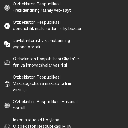
Oʻzbekiston Respublikasi
Prezidentining rasmiy veb-sayti
Oʻzbekiston Respublikasi
qonunchilik maʼlumotlari milliy bazasi
Davlat interaktiv xizmatlarining
yagona portali
Oʻzbekiston Respublikasi Oliy taʼlim,
fan va innovatsiyalar vazirligi
Oʻzbekiston Respublikasi
Maktabgacha va maktab taʼlimi
vazirligi
Oʻzbekiston Respublikasi Hukumat
portali
Inson huquqlari bo‘yicha
O‘zbekiston Respublikasi Milliy