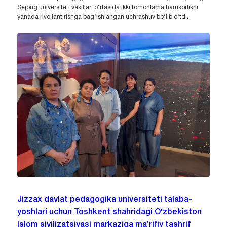
Sejong universiteti vakillari o‘rtasida ikki tomonlama hamkorlikni
yanada rivojlantirishga bag‘ishlangan uchrashuv bo‘lib o‘tdi.
Jizzax davlat pedagogika universiteti talaba-
yoshlari uchun Toshkent shahridagi O‘zbekiston
Islom sivilizatsiyasi markaziga ma’rifiy tashrif