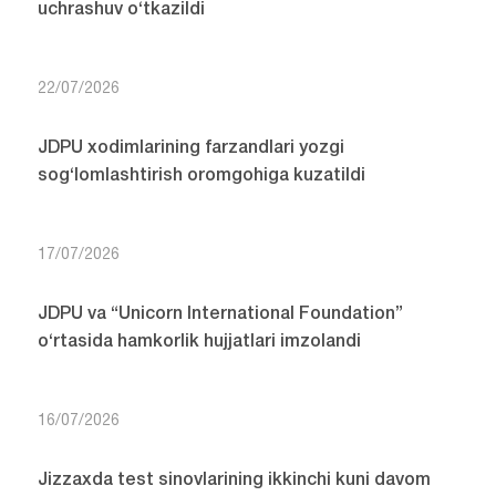
uchrashuv o‘tkazildi
22/07/2026
JDPU xodimlarining farzandlari yozgi
sog‘lomlashtirish oromgohiga kuzatildi
17/07/2026
JDPU va “Unicorn International Foundation”
o‘rtasida hamkorlik hujjatlari imzolandi
16/07/2026
Jizzaxda test sinovlarining ikkinchi kuni davom