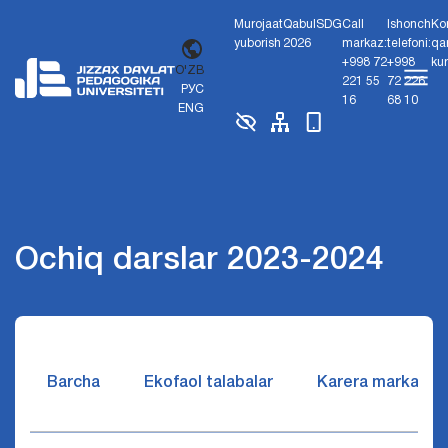
Murojaat
Qabul
SDG
Call
Ishonch
Ko
yuborish
2026
markaz:
telefoni:
qa
+998 72
+998
ku
O'ZB
221 55
72 226
РУС
16
68 10
ENG
Ochiq darslar 2023-2024
Barcha
Ekofaol talabalar
Karera markazi