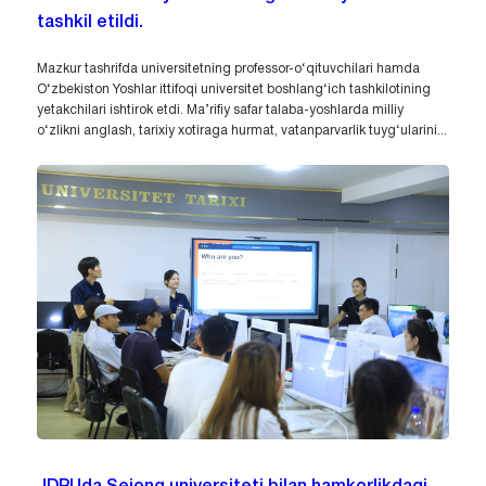
tashkil etildi.
Mazkur tashrifda universitetning professor-o‘qituvchilari hamda
O‘zbekiston Yoshlar ittifoqi universitet boshlang‘ich tashkilotining
yetakchilari ishtirok etdi. Ma’rifiy safar talaba-yoshlarda milliy
o‘zlikni anglash, tarixiy xotiraga hurmat, vatanparvarlik tuyg‘ularini...