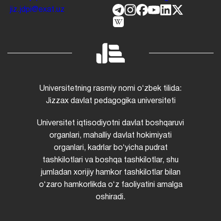
jiz.jdpi@exat.uz
Universitetning rasmiy nomi oʻzbek tilida:
Jizzax davlat pedagogika universiteti
Universitet iqtisodiyotni davlat boshqaruvi
organlari, mahalliy davlat hokimiyati
organlari, kadrlar boʻyicha pudrat
tashkilotlari va boshqa tashkilotlar, shu
jumladan xorijiy hamkor tashkilotlar bilan
oʻzaro hamkorlikda oʻz faoliyatini amalga
oshiradi.