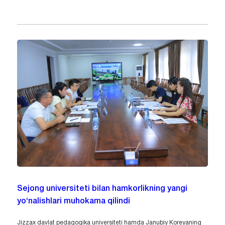
Sejong universiteti bilan hamkorlikning yangi
yo‘nalishlari muhokama qilindi
Jizzax davlat pedagogika universiteti hamda Janubiy Koreyaning