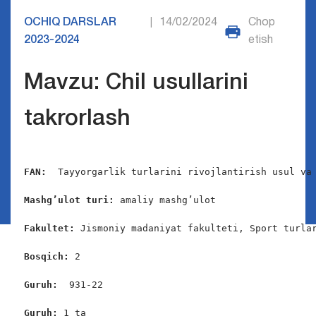
OCHIQ DARSLAR
14/02/2024
Chop
|
2023-2024
etish
Mavzu: Chil usullarini
takrorlash
FAN:
  Tayyorgarlik turlarini rivojlantirish usul va 
Mashg’ulot turi:
 amaliy mashg’ulot

Fakultet:
 Jismoniy madaniyat fakulteti, Sport turlar
Bosqich: 
2

Guruh:  
931-22

Guruh: 
1 ta
