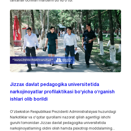
tantanali ochilish marosimi bo‘lib o‘tdi.
Jizzax davlat pedagogika universitetida
narkojinoyatlar profilaktikasi bo‘yicha o‘rganish
ishlari olib borildi
O‘zbekiston Respublikasi Prezidenti Administratsiyasi huzuridagi
Narkotiklar va o‘qotar qurollarni nazorat qilish agentligi ishchi
guruhi tomonidan Jizzax davlat pedagogika universitetida
narkojinoyatlarning oldini olish hamda psixotrop moddalarning...