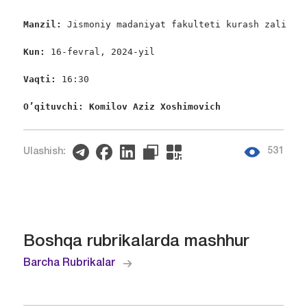
Manzil: 
Jismoniy madaniyat fakulteti kurash zali

Kun: 
16-fevral, 2024-yil

Vaqti: 
16:30

O’qituvchi: Komilov Aziz Xoshimovich
531
Ulashish:
Boshqa rubrikalarda mashhur
Barcha Rubrikalar