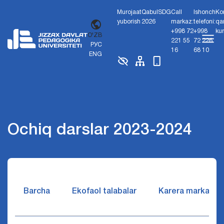
Murojaat
Qabul
SDG
Call
Ishonch
Ko
yuborish
2026
markaz:
telefoni:
qa
+998 72
+998
ku
O'ZB
221 55
72 226
РУС
16
68 10
ENG
Ochiq darslar 2023-2024
Barcha
Ekofaol talabalar
Karera markazi