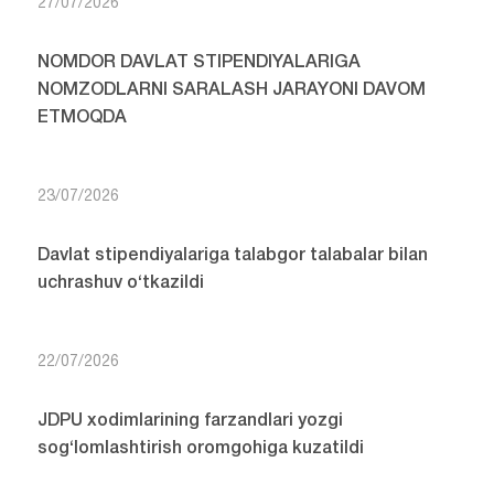
27/07/2026
NOMDOR DAVLAT STIPENDIYALARIGA
NOMZODLARNI SARALASH JARAYONI DAVOM
ETMOQDA
23/07/2026
Davlat stipendiyalariga talabgor talabalar bilan
uchrashuv o‘tkazildi
22/07/2026
JDPU xodimlarining farzandlari yozgi
sog‘lomlashtirish oromgohiga kuzatildi