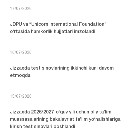
17/07/2026
JDPU va “Unicorn International Foundation”
o‘rtasida hamkorlik hujjatlari imzolandi
16/07/2026
Jizzaxda test sinovlarining ikkinchi kuni davom
etmoqda
15/07/2026
Jizzaxda 2026/2027-o‘quv yili uchun oliy ta’lim
muassasalarining bakalavriat ta’lim yo‘nalishlariga
kirish test sinovlari boshlandi