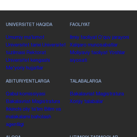
UNIVERSITET HAQIDA
FAOLIYAT
Umumiy maʼlumot
Ilmiy faoliyat
Oʻquv jarayoni
Universitet tarixi
Universitet
Xalqaro munosabatlar
tuzilmasi
Rektorat
Moliyaviy faoliyat
Yoshlar
Universitet kengashi
siyosati
Me'yoriy hujjatlar
ABITURIYENTLARGA
TALABALARGA
Qabul komissiyasi
Bakalavriat
Magistratura
Bakalavriat
Magistratura
Xorijiy talabalar
Ikkinchi oliy taʼlim
Bilim va
malakalarni baholash
agentligi