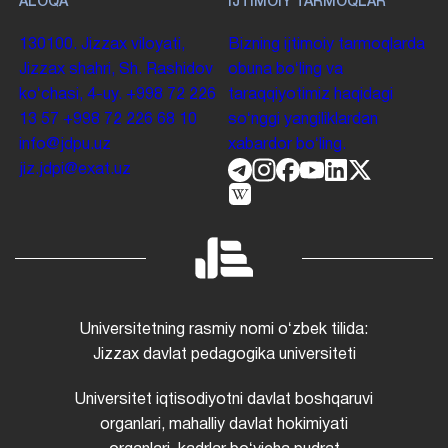
ALOQA
IJTIMOIY TARMOQLAR
130100. Jizzax viloyati,
Bizning ijtimoiy tarmoqlarda
Jizzax shahri, Sh. Rashidov
obuna boʻling va
koʻchasi, 4-uy.
+998 72 226
taraqqiyotimiz haqidagi
13 57
+998 72 226 68 10
soʻnggi yangiliklardan
info@jdpu.uz
xabardor boʻling.
jiz.jdpi@exat.uz
Universitetning rasmiy nomi oʻzbek tilida:
Jizzax davlat pedagogika universiteti
Universitet iqtisodiyotni davlat boshqaruvi
organlari, mahalliy davlat hokimiyati