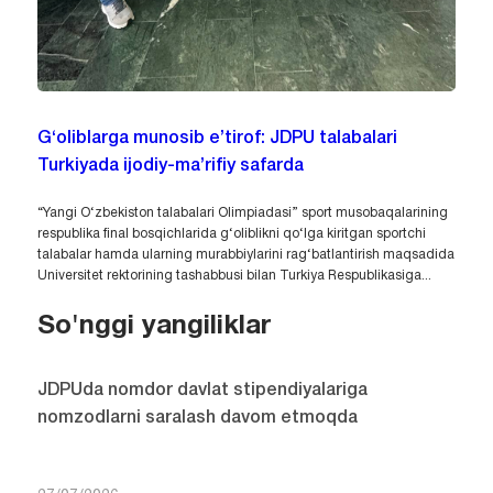
G‘oliblarga munosib e’tirof: JDPU talabalari
Turkiyada ijodiy-ma’rifiy safarda
“Yangi O‘zbekiston talabalari Olimpiadasi” sport musobaqalarining
respublika final bosqichlarida g‘oliblikni qo‘lga kiritgan sportchi
talabalar hamda ularning murabbiylarini rag‘batlantirish maqsadida
Universitet rektorining tashabbusi bilan Turkiya Respublikasiga...
So'nggi yangiliklar
JDPUda nomdor davlat stipendiyalariga
nomzodlarni saralash davom etmoqda