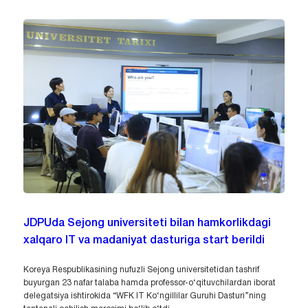
JDPUda Sejong universiteti bilan hamkorlikdagi
xalqaro IT va madaniyat dasturiga start berildi
Koreya Respublikasining nufuzli Sejong universitetidan tashrif
buyurgan 23 nafar talaba hamda professor-o‘qituvchilardan iborat
delegatsiya ishtirokida “WFK IT Ko‘ngillilar Guruhi Dasturi”ning