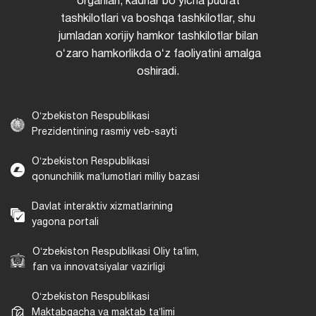
organlari, kadrlar boʻyicha pudrat
tashkilotlari va boshqa tashkilotlar, shu
jumladan xorijiy hamkor tashkilotlar bilan
oʻzaro hamkorlikda oʻz faoliyatini amalga
oshiradi.
Oʻzbekiston Respublikasi
Prezidentining rasmiy veb-sayti
Oʻzbekiston Respublikasi
qonunchilik maʼlumotlari milliy bazasi
Davlat interaktiv xizmatlarining
yagona portali
Oʻzbekiston Respublikasi Oliy taʼlim,
fan va innovatsiyalar vazirligi
Oʻzbekiston Respublikasi
Maktabgacha va maktab taʼlimi