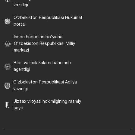
vazirligi
Oʻzbekiston Respublikasi Hukumat
portali
Inson huquqlari bo‘yicha
O‘zbekiston Respublikasi Milliy
markazi
Bilim va malakalarni baholash
agentligi
O‘zbekiston Respublikasi Adliya
vazirligi
Jizzax viloyati hokimligining rasmiy
sayti