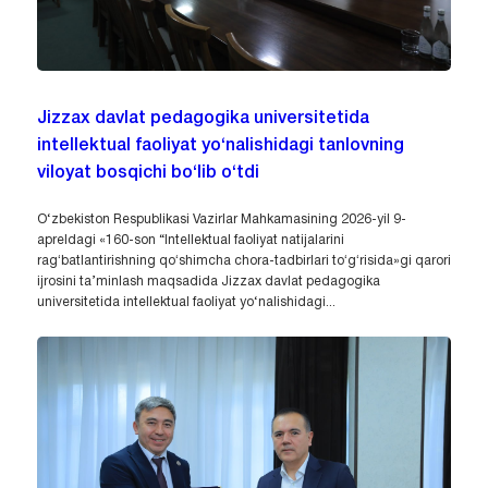
Jizzax davlat pedagogika universitetida
intellektual faoliyat yo‘nalishidagi tanlovning
viloyat bosqichi bo‘lib o‘tdi
O‘zbekiston Respublikasi Vazirlar Mahkamasining 2026-yil 9-
apreldagi «160-son “Intellektual faoliyat natijalarini
ragʻbatlantirishning qoʻshimcha chora-tadbirlari toʻgʻrisida»gi qarori
ijrosini ta’minlash maqsadida Jizzax davlat pedagogika
universitetida intellektual faoliyat yo‘nalishidagi...