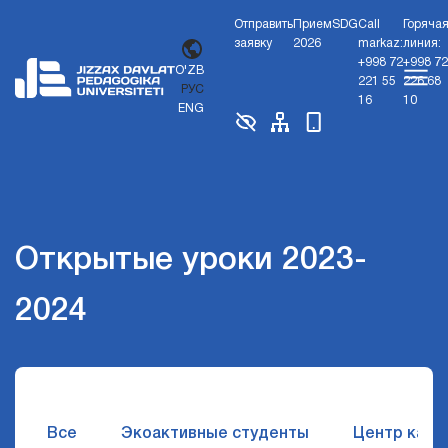
Отправить
Прием
SDG
Call
Горяча
заявку
2026
markaz:
линия:
+998 72
+998 72
O'ZB
221 55
226 68
РУС
16
10
ENG
Открытые уроки 2023-
2024
Все
Экоактивные студенты
Центр карь