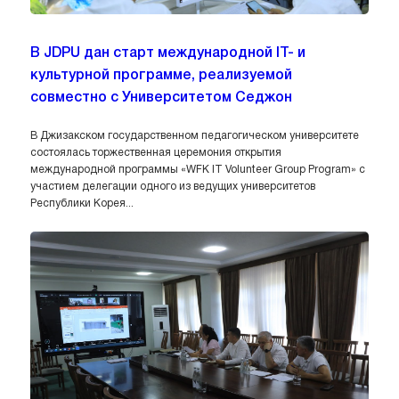
В JDPU дан старт международной IT- и
культурной программе, реализуемой
совместно с Университетом Седжон
В Джизакском государственном педагогическом университете
состоялась торжественная церемония открытия
международной программы «WFK IT Volunteer Group Program» с
участием делегации одного из ведущих университетов
Республики Корея...