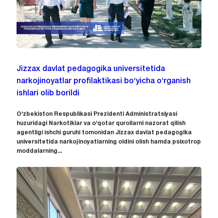
Jizzax davlat pedagogika universitetida
narkojinoyatlar profilaktikasi bo‘yicha o‘rganish
ishlari olib borildi
O‘zbekiston Respublikasi Prezidenti Administratsiyasi
huzuridagi Narkotiklar va o‘qotar qurollarni nazorat qilish
agentligi ishchi guruhi tomonidan Jizzax davlat pedagogika
universitetida narkojinoyatlarning oldini olish hamda psixotrop
moddalarning...