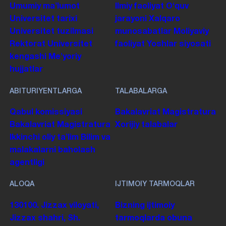
Umumiy maʼlumot
Ilmiy faoliyat
Oʻquv
Universitet tarixi
jarayoni
Xalqaro
Universitet tuzilmasi
munosabatlar
Moliyaviy
Rektorat
Universitet
faoliyat
Yoshlar siyosati
kengashi
Me'yoriy
hujjatlar
ABITURIYENTLARGA
TALABALARGA
Qabul komissiyasi
Bakalavriat
Magistratura
Bakalavriat
Magistratura
Xorijiy talabalar
Ikkinchi oliy taʼlim
Bilim va
malakalarni baholash
agentligi
ALOQA
IJTIMOIY TARMOQLAR
130100. Jizzax viloyati,
Bizning ijtimoiy
Jizzax shahri, Sh.
tarmoqlarda obuna