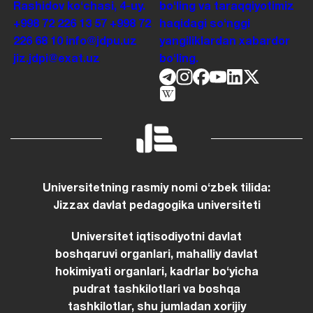
Rashidov koʻchasi, 4-uy.
boʻling va taraqqiyotimiz
+998 72 226 13 57
+998 72
haqidagi soʻnggi
226 68 10
info@jdpu.uz
yangiliklardan xabardor
jiz.jdpi@exat.uz
boʻling.
Universitetning rasmiy nomi oʻzbek tilida:
Jizzax davlat pedagogika universiteti
Universitet iqtisodiyotni davlat
boshqaruvi organlari, mahalliy davlat
hokimiyati organlari, kadrlar boʻyicha
pudrat tashkilotlari va boshqa
tashkilotlar, shu jumladan xorijiy