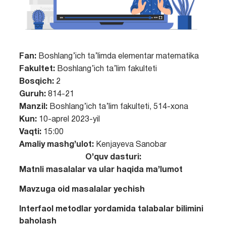
Fan:
Boshlang’ich ta’limda elementar matematika
Fakultet:
Boshlang’ich ta’lim fakulteti
Bosqich:
2
Guruh:
814-21
Manzil:
Boshlang’ich ta’lim fakulteti, 514-xona
Kun:
10-aprel 2023-yil
Vaqti:
15:00
Amaliy mashg’ulot:
Kenjayeva Sanobar
O’quv dasturi:
Matnli masalalar va ular haqida ma’lumot
Mavzuga oid masalalar yechish
Interfaol metodlar yordamida talabalar bilimini
baholash