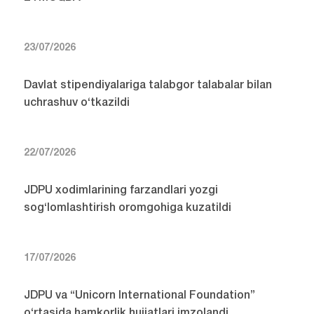
23/07/2026
Davlat stipendiyalariga talabgor talabalar bilan
uchrashuv o‘tkazildi
22/07/2026
JDPU xodimlarining farzandlari yozgi
sog‘lomlashtirish oromgohiga kuzatildi
17/07/2026
JDPU va “Unicorn International Foundation”
o‘rtasida hamkorlik hujjatlari imzolandi