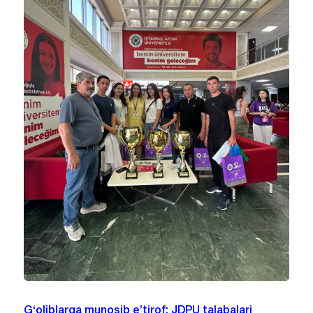
G‘oliblarga munosib e’tirof: JDPU talabalari