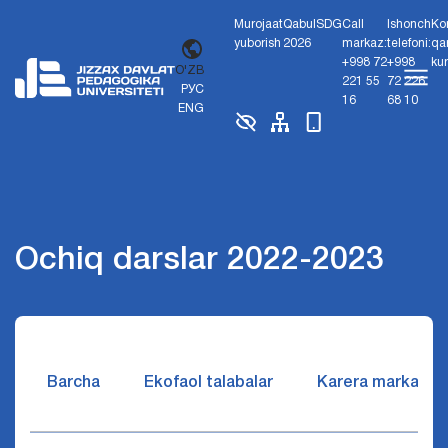
Murojaat
Qabul
SDG
Call
Ishonch
Ko
yuborish
2026
markaz:
telefoni:
qa
+998 72
+998
ku
O'ZB
221 55
72 226
РУС
16
68 10
ENG
Ochiq darslar 2022-2023
Barcha
Ekofaol talabalar
Karera markazi