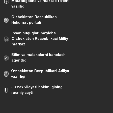
Maktabgacha va maktab taʼlimi
vazirligi
Oʻzbekiston Respublikasi
Hukumat portali
Inson huquqlari bo‘yicha
O‘zbekiston Respublikasi Milliy
markazi
Bilim va malakalarni baholash
agentligi
O‘zbekiston Respublikasi Adliya
vazirligi
Jizzax viloyati hokimligining
rasmiy sayti