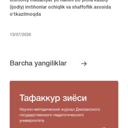
Jismoniy madaniyat yo‘nalishi bo‘yicha kasbiy
(ijodiy) imtihonlar ochiqlik va shaffoflik asosida
o‘tkazilmoqda
13/07/2026
Barcha yangiliklar