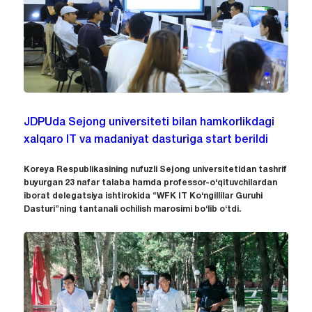
JDPUda Sejong universiteti bilan hamkorlikdagi
xalqaro IT va madaniyat dasturiga start berildi
Koreya Respublikasining nufuzli Sejong universitetidan tashrif
buyurgan 23 nafar talaba hamda professor-o‘qituvchilardan
iborat delegatsiya ishtirokida “WFK IT Ko‘ngillilar Guruhi
Dasturi”ning tantanali ochilish marosimi bo‘lib o‘tdi.