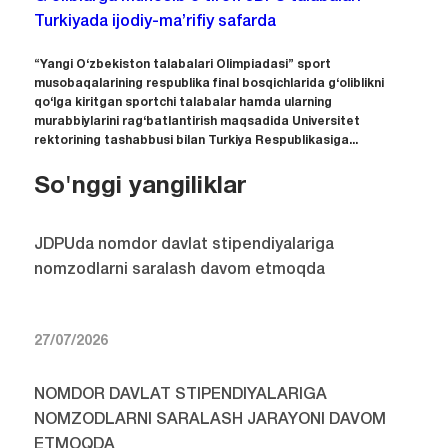
Turkiyada ijodiy-ma’rifiy safarda
“Yangi O‘zbekiston talabalari Olimpiadasi” sport
musobaqalarining respublika final bosqichlarida g‘oliblikni
qo‘lga kiritgan sportchi talabalar hamda ularning
murabbiylarini rag‘batlantirish maqsadida Universitet
rektorining tashabbusi bilan Turkiya Respublikasiga...
So'nggi yangiliklar
JDPUda nomdor davlat stipendiyalariga
nomzodlarni saralash davom etmoqda
27/07/2026
NOMDOR DAVLAT STIPENDIYALARIGA
NOMZODLARNI SARALASH JARAYONI DAVOM
ETMOQDA