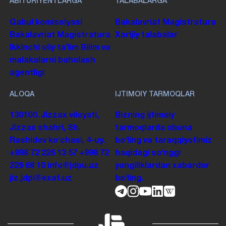
ABITURIYENTLARGA
TALABALARGA
Qabul komissiyasi
Bakalavriat
Magistratura
Bakalavriat
Magistratura
Xorijiy talabalar
Ikkinchi oliy taʼlim
Bilim va
malakalarni baholash
agentligi
ALOQA
IJTIMOIY TARMOQLAR
130100. Jizzax viloyati,
Bizning ijtimoiy
Jizzax shahri, Sh.
tarmoqlarda obuna
Rashidov koʻchasi, 4-uy.
boʻling va taraqqiyotimiz
+998 72 226 13 57
+998 72
haqidagi soʻnggi
226 68 10
info@jdpu.uz
yangiliklardan xabardor
jiz.jdpi@exat.uz
boʻling.