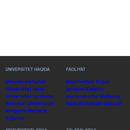
UNIVERSITET HAQIDA
FAOLIYAT
Umumiy maʼlumot
Ilmiy faoliyat
Oʻquv
Universitet tarixi
jarayoni
Xalqaro
Universitet tuzilmasi
munosabatlar
Moliyaviy
Rektorat
Universitet
faoliyat
Yoshlar siyosati
kengashi
Me'yoriy
hujjatlar