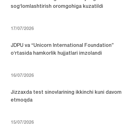
sog‘lomlashtirish oromgohiga kuzatildi
17/07/2026
JDPU va “Unicorn International Foundation”
o‘rtasida hamkorlik hujjatlari imzolandi
16/07/2026
Jizzaxda test sinovlarining ikkinchi kuni davom
etmoqda
15/07/2026