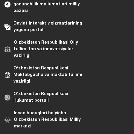
qonunchilik maʼlumotlari milliy
bazasi
Davlat interaktiv xizmatlarining
yagona portali
Oʻzbekiston Respublikasi Oliy
taʼlim, fan va innovatsiyalar
vazirligi
Oʻzbekiston Respublikasi
Maktabgacha va maktab taʼlimi
vazirligi
Oʻzbekiston Respublikasi
Hukumat portali
Inson huquqlari bo‘yicha
O‘zbekiston Respublikasi Milliy
markazi