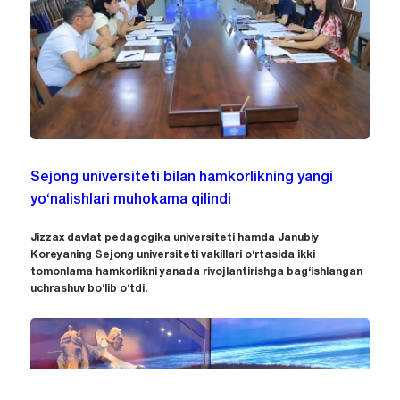
Sejong universiteti bilan hamkorlikning yangi
yo‘nalishlari muhokama qilindi
Jizzax davlat pedagogika universiteti hamda Janubiy
Koreyaning Sejong universiteti vakillari o‘rtasida ikki
tomonlama hamkorlikni yanada rivojlantirishga bag‘ishlangan
uchrashuv bo‘lib o‘tdi.