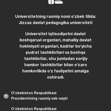
Universitetning rasmiy nomi oʻzbek tilida:
Jizzax davlat pedagogika universiteti
Universitet iqtisodiyotni davlat
boshqaruvi organlari, mahalliy davlat
hokimiyati organlari, kadrlar boʻyicha
pudrat tashkilotlari va boshqa
tashkilotlar, shu jumladan xorijiy
hamkor tashkilotlar bilan oʻzaro
hamkorlikda oʻz faoliyatini amalga
oshiradi.
Oʻzbekiston Respublikasi
Prezidentining rasmiy veb-sayti
Oʻzbekiston Respublikasi