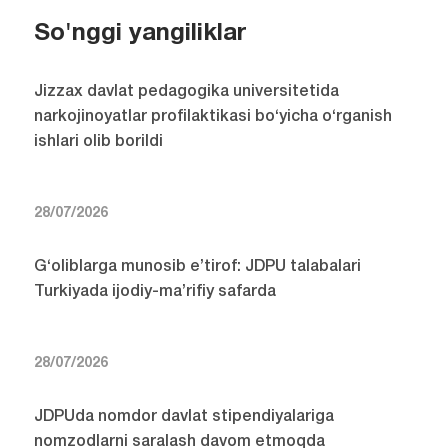
So'nggi yangiliklar
Jizzax davlat pedagogika universitetida
narkojinoyatlar profilaktikasi bo‘yicha o‘rganish
ishlari olib borildi
28/07/2026
G‘oliblarga munosib e’tirof: JDPU talabalari
Turkiyada ijodiy-ma’rifiy safarda
28/07/2026
JDPUda nomdor davlat stipendiyalariga
nomzodlarni saralash davom etmoqda