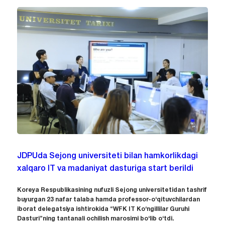
JDPUda Sejong universiteti bilan hamkorlikdagi
xalqaro IT va madaniyat dasturiga start berildi
Koreya Respublikasining nufuzli Sejong universitetidan tashrif
buyurgan 23 nafar talaba hamda professor-o‘qituvchilardan
iborat delegatsiya ishtirokida “WFK IT Ko‘ngillilar Guruhi
Dasturi”ning tantanali ochilish marosimi bo‘lib o‘tdi.