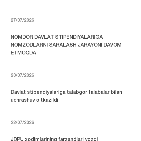
27/07/2026
NOMDOR DAVLAT STIPENDIYALARIGA
NOMZODLARNI SARALASH JARAYONI DAVOM
ETMOQDA
23/07/2026
Davlat stipendiyalariga talabgor talabalar bilan
uchrashuv o‘tkazildi
22/07/2026
JDPU xodimlarining farzandlari yozgi