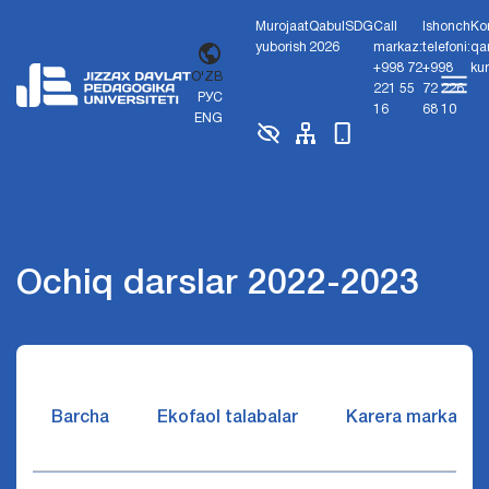
Murojaat
Qabul
SDG
Call
Ishonch
Ko
yuborish
2026
markaz:
telefoni:
qa
+998 72
+998
ku
O'ZB
221 55
72 226
РУС
16
68 10
ENG
Ochiq darslar 2022-2023
Barcha
Ekofaol talabalar
Karera markazi