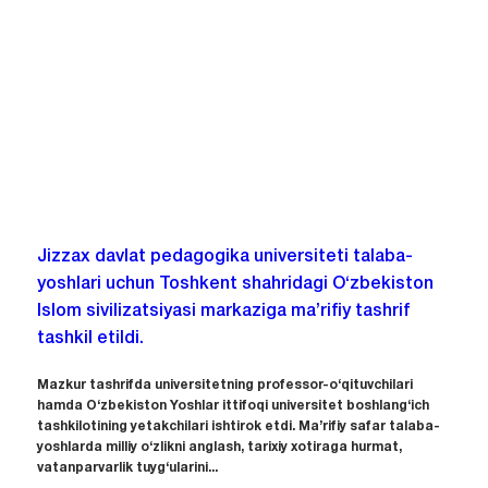
Jizzax davlat pedagogika universiteti talaba-
yoshlari uchun Toshkent shahridagi O‘zbekiston
Islom sivilizatsiyasi markaziga ma’rifiy tashrif
tashkil etildi.
Mazkur tashrifda universitetning professor-o‘qituvchilari
hamda O‘zbekiston Yoshlar ittifoqi universitet boshlang‘ich
tashkilotining yetakchilari ishtirok etdi. Ma’rifiy safar talaba-
yoshlarda milliy o‘zlikni anglash, tarixiy xotiraga hurmat,
vatanparvarlik tuyg‘ularini...